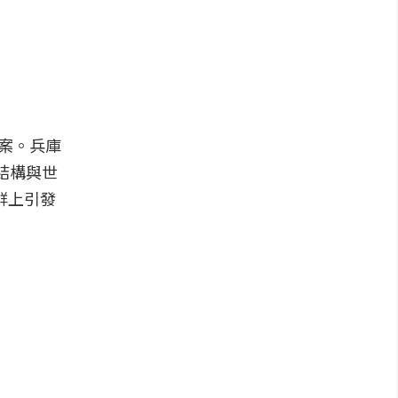
答案。兵庫
線結構與世
群上引發