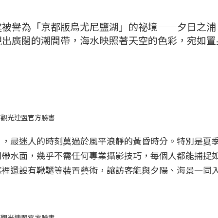
處被譽為「京都版烏尤尼鹽湖」的祕境——夕日之浦
現出廣闊的潮間帶，海水映照著天空的色彩，宛如置
府觀光連盟官方臉書
），最迷人的時刻莫過於風平浪靜的黃昏時分。特別是夏
間帶水面，幾乎不需任何專業攝影技巧，每個人都能捕捉
這裡還設有鞦韆等裝置藝術，讓訪客能與夕陽、海景一同
府觀光連盟官方臉書