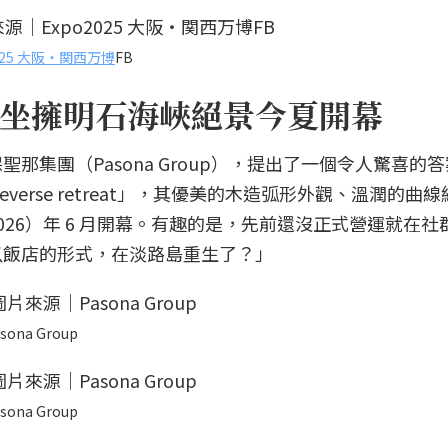
2025 大阪・関西万博
FB
坐擁明石海峽絕景今夏開幕
那集團（Pasona Group），提出了一個令人驚喜的
ureverse retreat」，其優美的木造弧形外觀、溫潤的曲
26）年 6 月開幕。有趣的是，先前還沒正式營運就在社
以飯店的形式，在淡路島重生了？」
sona Group
sona Group