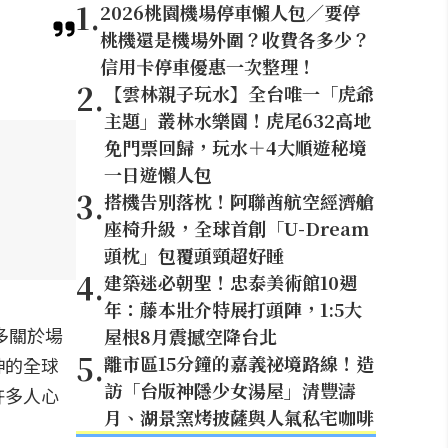
1
.
2026桃園機場停車懶人包／要停
桃機還是機場外圍？收費各多少？
信用卡停車優惠一次整理！
2
.
【雲林親子玩水】全台唯一「虎爺
主題」叢林水樂園！虎尾632高地
免門票回歸，玩水＋4大順遊秘境
一日遊懶人包
3
.
搭機告別落枕！阿聯酋航空經濟艙
座椅升級，全球首創「U-Dream
頭枕」包覆頭頸超好睡
4
.
建築迷必朝聖！忠泰美術館10週
年：藤本壯介特展打頭陣，1:5大
多關於場
屋根8月震撼空降台北
5
.
離市區15分鐘的嘉義祕境路線！造
神的全球
訪「台版神隱少女湯屋」清豐濤
許多人心
月、湖景窯烤披薩與人氣私宅咖啡