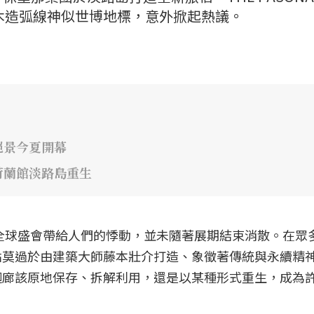
」，因優美木造弧線神似世博地標，意外掀起熱議。
絕景今夏開幕
荷蘭館淡路島重生
場全球盛會帶給人們的悸動，並未隨著展期結束消散。在眾
點莫過於由建築大師藤本壯介打造、象徵著傳統與永續精
迴廊該原地保存、拆解利用，還是以某種形式重生，成為