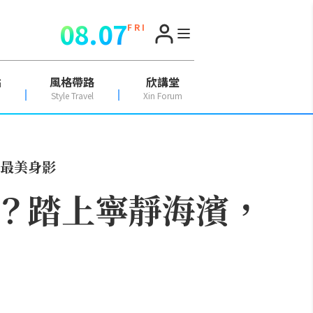
08.07
F R I
點
風格帶路
欣講堂
Style Travel
Xin Forum
最美身影
？踏上寧靜海濱，