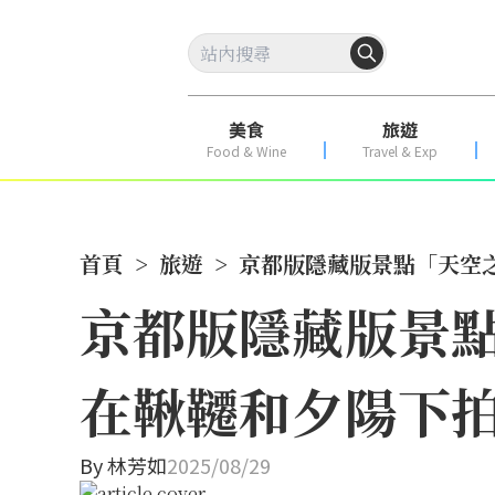
美食
旅遊
Food & Wine
Travel & Exp
首頁
>
旅遊
>
京都版隱藏版景點「天空
京都版隱藏版景
在鞦韆和夕陽下
By
林芳如
2025/08/29