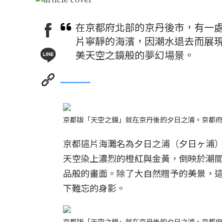
在京都府北部的京丹後市，有一
片寧靜的海濱，因潮水退去而展
美天空之鏡般的夢幻場景。
京都版「天空之鏡」就在京丹後的夕日之浦。京都
京都這片海灘名為夕日之浦（夕日ヶ浦
天空染上濃烈的橙紅與金黃，倒映於潮
品般的畫面。除了大自然贈予的美景，
下難忘的身影。
京都版「天空之鏡」就在京丹後的夕日之浦。京都