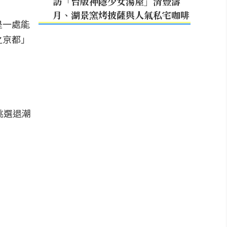
訪「台版神隱少女湯屋」清豐濤
月、湖景窯烤披薩與人氣私宅咖啡
是一處能
之京都」
挑選退潮