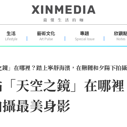
生活
藝術文化
專題
欣觀
Lifestyle
Art Pulse
Special Issue
Notes
之鏡」在哪裡？踏上寧靜海濱，在鞦韆和夕陽下拍攝
點「天空之鏡」在哪裡
拍攝最美身影