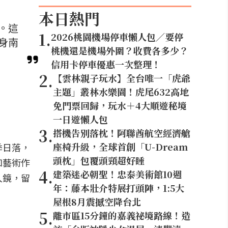
本日熱門
。這
1
.
2026桃園機場停車懶人包／要停
身南
桃機還是機場外圍？收費各多少？
信用卡停車優惠一次整理！
2
.
【雲林親子玩水】全台唯一「虎爺
主題」叢林水樂園！虎尾632高地
免門票回歸，玩水＋4大順遊秘境
一日遊懶人包
3
.
搭機告別落枕！阿聯酋航空經濟艙
座椅升級，全球首創「U-Dream
季日落，
頭枕」包覆頭頸超好睡
如藝術作
4
.
建築迷必朝聖！忠泰美術館10週
入鏡，留
年：藤本壯介特展打頭陣，1:5大
屋根8月震撼空降台北
5
.
離市區15分鐘的嘉義祕境路線！造