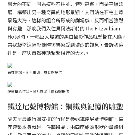
蠻大的不同，因為這些石柱並非特別高聳，而是平鋪延
展，構築出另一種奇異的地形景觀。人們站在石柱上背
景是大海，這樣的組合所形成的劇場感，反而相當強烈
與有趣。那晚我們入住貝爾法斯特的The Fitzwilliam
Hotel時，一幅巨人堤道的黑白攝影作品就懸掛在大廳，
當我凝望這幅影像時彷彿感受到濃烈的訊息，告訴我這
裡是一座與自然神話緊緊相連的大地。
石柱劇場。圖片來源｜周有煦提供
堤道攝影作品。圖片來源｜周有煦提供
鐵達尼號博物館：鋼鐵與記憶的雕塑
隔天早晨旅行團安排的行程是參觀鐵達尼號博物館，這
座建築本身就是一件藝術品：由四座船頭形狀的量體組