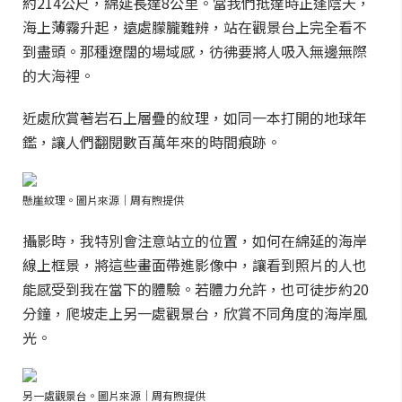
約214公尺，綿延長達8公里。當我們抵達時正逢陰天，
海上薄霧升起，遠處朦朧難辨，站在觀景台上完全看不
到盡頭。那種遼闊的場域感，彷彿要將人吸入無邊無際
的大海裡。
近處欣賞著岩石上層疊的紋理，如同一本打開的地球年
鑑，讓人們翻閱數百萬年來的時間痕跡。
懸崖紋理。圖片來源｜周有煦提供
攝影時，我特別會注意站立的位置，如何在綿延的海岸
線上框景，將這些畫面帶進影像中，讓看到照片的人也
能感受到我在當下的體驗。若體力允許，也可徒步約20
分鐘，爬坡走上另一處觀景台，欣賞不同角度的海岸風
光。
另一處觀景台。圖片來源｜周有煦提供