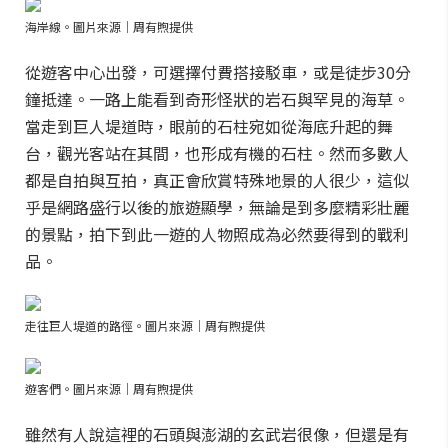
海岸線。圖片來源｜周有煦提供
從遊客中心出發，可選擇付費搭接駁車，或是徒步30分
鐘抵達。一路上能看到奇形怪狀的岩石與罕見的海草。
當走到巨人堤道時，眼前的石柱宛如從海底升起的舞
台，觀光客站在其間，也形成有機的石柱。然而多數人
都是自拍與互拍，真正會欣賞特殊地景的人很少，這似
乎是網路盛行以後的旅遊顯學，無論是到多麼精彩壯麗
的景點，拍下到此一遊的人物照成為必然要得到的戰利
品。
走往巨人堤道的路徑。圖片來源｜周有煦提供
遊客們。圖片來源｜周有煦提供
雖然有人說這裡的石頭與澎湖的玄武岩很像，但還是有