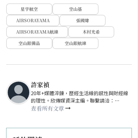
星宇航空
空山基
AIRSORAYAMA
張國煒
AIRSORAYAMA航線
木村光希
空山銀備品
空山銀航線
許家禎
20年+媒體淬鍊，歷經生活線的感性與財經線
的理性。欣傳媒資深主編。聯繫請洽：
nellyhsu@xinmedia.com
查看所有文章