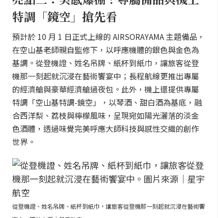
特調「鏡空」搶先看
預計於 10 月 1 日正式上線的 AIRSORAYAMA 主題備品，
在空山基老師親自監修下，以呼應機體的銀色與金色為
基調。從登機證、姓名吊牌、紙杯到紙巾，讓旅客從登
機那一刻起就沉浸在藝術饗宴中；長程航線更推出專屬
的經濟艙與豪華經濟艙過夜包。此外，機上還提供專屬
特調「空山基特調-鏡空」，以琴酒、甜白酒為基底，融
合西洋梨、荔枝與檸檬風味，呈現宛如陽光灑落的淡金
色酒體，透過味覺完美呼應大師科技與感性交織的創作
世界。
從登機證、姓名吊牌、紙杯到紙巾，讓旅客從登機那一刻起就沉浸在藝術饗