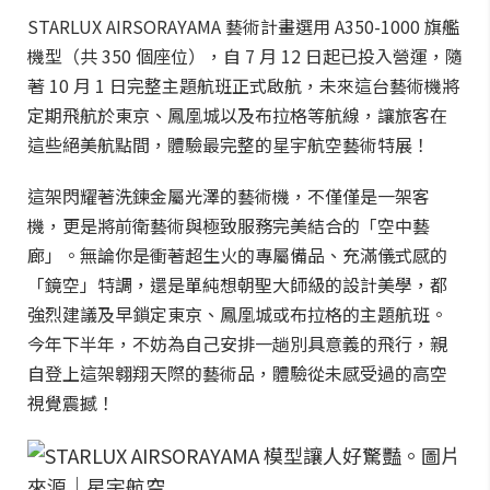
STARLUX AIRSORAYAMA 藝術計畫選用 A350-1000 旗艦
機型（共 350 個座位），自 7 月 12 日起已投入營運，隨
著 10 月 1 日完整主題航班正式啟航，未來這台藝術機將
定期飛航於東京、鳳凰城以及布拉格等航線，讓旅客在
這些絕美航點間，體驗最完整的星宇航空藝術特展！
這架閃耀著洗鍊金屬光澤的藝術機，不僅僅是一架客
機，更是將前衛藝術與極致服務完美結合的「空中藝
廊」。無論你是衝著超生火的專屬備品、充滿儀式感的
「鏡空」特調，還是單純想朝聖大師級的設計美學，都
強烈建議及早鎖定東京、鳳凰城或布拉格的主題航班。
今年下半年，不妨為自己安排一趟別具意義的飛行，親
自登上這架翱翔天際的藝術品，體驗從未感受過的高空
視覺震撼！