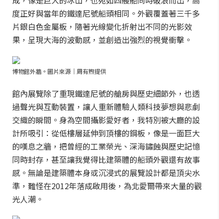
成，像是巨大的冰山，也宛如四艘船同時破浪而出，高
度正好與當年的鐵達尼號船頭相同。外觀覆蓋著三千多
片銀白色金屬板，隨著光線變化折射出不同的光影效
果，呈現大海的波動感，並創造出強烈的視覺衝擊。
博物館外牆。圖片來源｜周有煦提供
館內展覽除了重現鐵達尼號的艙房與歷史細節外，也透
過聲光與互動裝置，讓人重新體驗人類科技夢想與悲劇
交織的瞬間。身為空間攝影愛好者，我特別被大廳的設
計所吸引：從低樓層延伸到頂樓的鋼板，像是一面巨大
的嘆息之牆，把曾經的工業榮光、深海鏽蝕與歷史記憶
同時封存，甚至讓我覺得比建築體的船頭外觀還有故事
感。無論是建築體本身或沉浸式的展覽設計都是頂尖水
準，難怪在2012年落成啟用後，為北愛爾帶來大量的觀
光人潮。