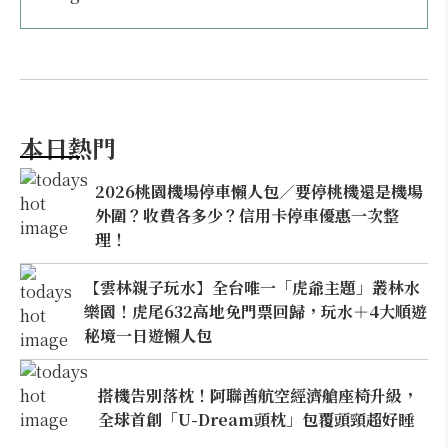
本日熱門
2026桃園機場停車懶人包／要停桃機還是機場
外圍？收費各多少？信用卡停車優惠一次整
理！
【雲林親子玩水】全台唯一「虎爺主題」叢林水
樂園！虎尾632高地免門票回歸，玩水＋4大順遊
秘境一日遊懶人包
搭機告別落枕！阿聯酋航空經濟艙座椅升級，
全球首創「U-Dream頭枕」包覆頭頸超好睡