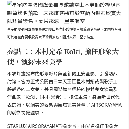
星宇航空張國煒董事長邀請空山基老師於機艙內親筆簽名落款，未來旅客將
可於客艙內親眼欣賞大師珍貴簽名。圖片來源｜星宇航空
亮點二：木村光希 Kōki, 擔任形象大
使，演繹未來美學
本次計畫發布的形象影片與全新機上安全影片引發熱烈
討論。官方正式公開由日本天王巨星木村拓哉與歌手工
藤靜香的二女兒、兼具國際舞台經驗的模特兒女演員及
作曲家「Kōki,（木村光希）」擔任主演，身為新世代代
表的她，以絕美的姿態與氣場完美詮釋了 AIRSORAYAMA
的前衛視覺體驗。
STARLUX AIRSORAYAMA形象影片，由光希擔任形象大