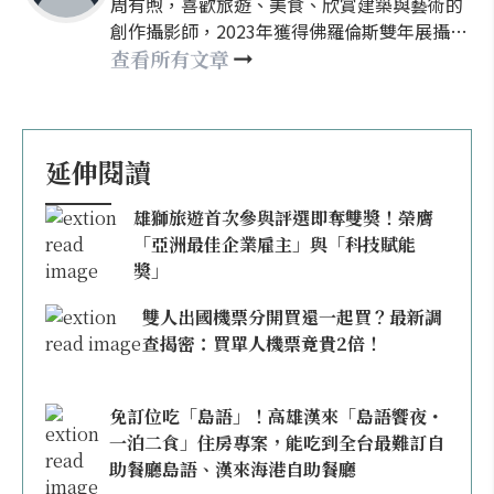
周有煦，喜歡旅遊、美食、欣賞建築與藝術的
創作攝影師，2023年獲得佛羅倫斯雙年展攝影
類主席特別提及獎，現任欣講堂、Sony數位教
查看所有文章
室攝影講師，創辦攝影獵人製造所線上學院，
並為欣傳媒專欄作者。周有煦曾榮獲Sony、
IPA、Px3等國際攝影大賽多次獎項，自稱時空
的旅人，目前在地球擔任接待中。
延伸閱讀
雄獅旅遊首次參與評選即奪雙獎！榮膺
「亞洲最佳企業雇主」與「科技賦能
獎」
雙人出國機票分開買還一起買？最新調
查揭密：買單人機票竟貴2倍！
免訂位吃「島語」！高雄漢來「島語饗夜・
一泊二食」住房專案，能吃到全台最難訂自
助餐廳島語、漢來海港自助餐廳