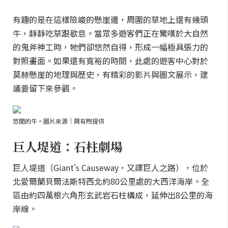
有趣的是在這樣險峻的懸崖邊，周圍的草地上還有幾頭
牛，靜靜吃草跟歇息。當眾多遊客們正在驚嘆於大自然
的鬼斧神工時，牠們卻悠然自得，形成一幅極具張力的
對照畫面。如果還有寬裕的時間，此處的遊客中心對於
莫赫懸崖的地理與歷史，有精彩的影片與圖文展示，建
議要留下來參觀。
悠閒的牛。圖片來源｜周有煦提供
巨人堤道：石柱劇場
巨人堤道（Giant's Causeway，又譯巨人之路），位於
北愛爾蘭貝爾法斯特西北約80公里處的大西洋海岸。全
區由約四萬根六角形玄武岩石柱構成，延伸出8公里的海
岸線。