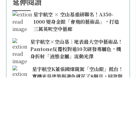
延伸閱讀
星宇航空 × 空山基重磅聯名！A350-
1000 變身金銀「會飛的藝術品」，打造
三萬英呎空中藝廊
星宇航空×空山基｜地表最大空中藝術品！
Pantone反覆校對逾10次研發專屬色，機
身折射「液態金屬」流動光澤
星宇航空K董張國煒親駕「空山銀」抵台！
實機光是塗裝與調色就花了8個月，同款限
量模型上架即秒殺
本日熱門