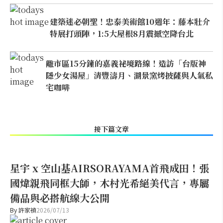
建築迷必朝聖！忠泰美術館10週年：藤本壯介
特展打頭陣，1:5大屋根8月震撼空降台北
離市區15分鐘的嘉義祕境路線！造訪「台版神
隱少女湯屋」清豐濤月、湖景窯烤披薩與人氣私
宅咖啡
接下篇文章
星宇 x 空山基AIRSORAYAMA首飛成田！張
國煒親飛同框大師，木村光希絕美代言，專屬
備品與必搭航線大公開
By
許家禎
2026/07/13