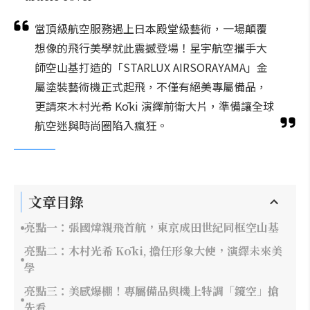
當頂級航空服務遇上日本殿堂級藝術，一場顛覆
想像的飛行美學就此震撼登場！星宇航空攜手大
師空山基打造的「STARLUX AIRSORAYAMA」金
屬塗裝藝術機正式起飛，不僅有絕美專屬備品，
更請來木村光希 Kōki 演繹前衛大片，準備讓全球
航空迷與時尚圈陷入瘋狂。
文章目錄
亮點一：張國煒親飛首航，東京成田世紀同框空山基
亮點二：木村光希 Kōki, 擔任形象大使，演繹未來美
學
亮點三：美感爆棚！專屬備品與機上特調「鏡空」搶
先看