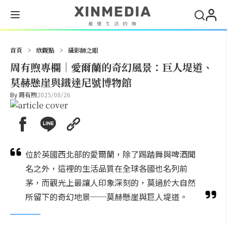
搜尋
首頁
>
欣觀點
>
攝影師之眼
周有煦專欄｜愛爾蘭的奇幻風景：巨人堤道、
莫赫懸崖與鐵達尼號博物館
By
周有煦
2025/08/26
位於英國西北部的愛爾蘭，除了踢踏舞與啤酒聞
名之外，這裡的生活品質在全球各國也名列前
茅，而觀光上最讓人印象深刻的，莫過於大自然
所留下的奇幻地景──莫赫懸崖與巨人堤道。