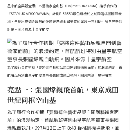
星宇航空與殿堂級日本藝術家空山基（Hajime SORAYAMA）攜手合作的
「STARLUX AIRSORAYAMA」計劃B-58553銀色飛機於之前降落桃園國際機
場，呈現出宛如金屬般的洗鍊光澤與金屬美感的塗裝一亮相便引發各界熱烈
討論。圖片來源｜星宇航空
為了履行合作初期「要將這件藝術品親自開到藝術家面前」的浪漫約定，首
航航班特別由星宇航空董事長張國煒親自執飛。圖片來源｜星宇航空
亮點一：張國煒親飛首航，東京成田
世紀同框空山基
為了履行合作初期「要將這件藝術品親自開到藝術家面
前」的浪漫約定，首航航班特別由星宇航空董事長張國
煒親自執飛，於7月12日上午 8:43 從桃園機場起飛，並