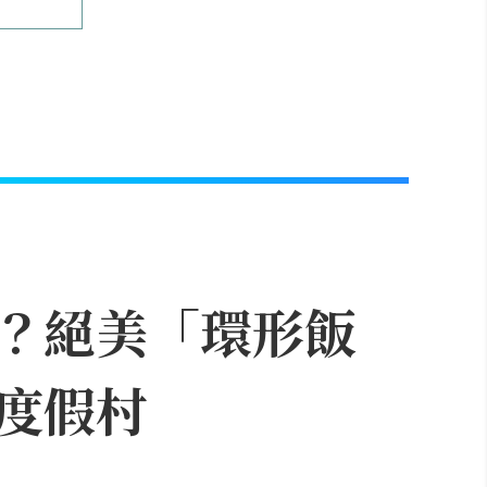
？絕美「環形飯
度假村