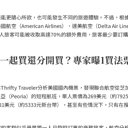
僅能更隨心所欲，也可能發生不同的旅遊體驗。不過，根
erican Airlines）、達美航空（Delta Air Li
新規定，單人旅客可能被收取高達70%的額外費用，旅客最少要訂
一起買還分開買？專家曝1買法
hrifty Traveler分析美國國內機票，發現聯合航空從
（Peoria）的短程航班，單人票價為269美元（約792
1美元（約5333元新台幣），甚至有些情況下，只有在
定的客群似乎是單獨一人且臨時訂票的商務旅客，航空分