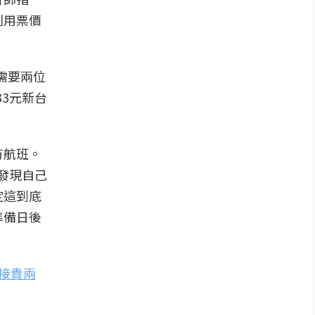
利用票價
指需要兩位
33元新台
有航班。
會發現自己
定這到底
準備日後
接貴兩