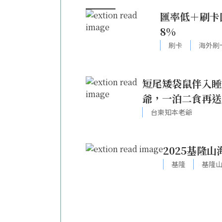
匯率低＋刷卡
8%
刷卡
海外刷
短尾矮袋鼠伴入睡
爺，一泊二食再送
台東知本老爺
2025基隆
基隆
基隆