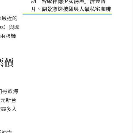
訪「台版神隱少女湯屋」清豐濤
月、湖景窯烤披薩與人氣私宅咖啡
據最近的
nes）與聯
購兩張機
票價
芝加哥歐海
5元新台
搜尋多人
析師指