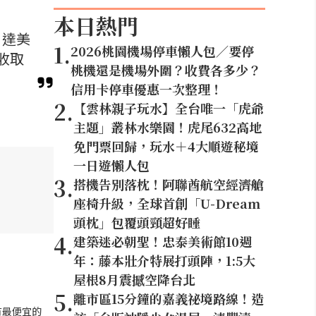
本日熱門
、達美
1
.
2026桃園機場停車懶人包／要停
被收取
桃機還是機場外圍？收費各多少？
信用卡停車優惠一次整理！
2
.
【雲林親子玩水】全台唯一「虎爺
主題」叢林水樂園！虎尾632高地
免門票回歸，玩水＋4大順遊秘境
一日遊懶人包
3
.
搭機告別落枕！阿聯酋航空經濟艙
座椅升級，全球首創「U-Dream
頭枕」包覆頭頸超好睡
4
.
建築迷必朝聖！忠泰美術館10週
年：藤本壯介特展打頭陣，1:5大
屋根8月震撼空降台北
5
.
離市區15分鐘的嘉義祕境路線！造
有最便宜的