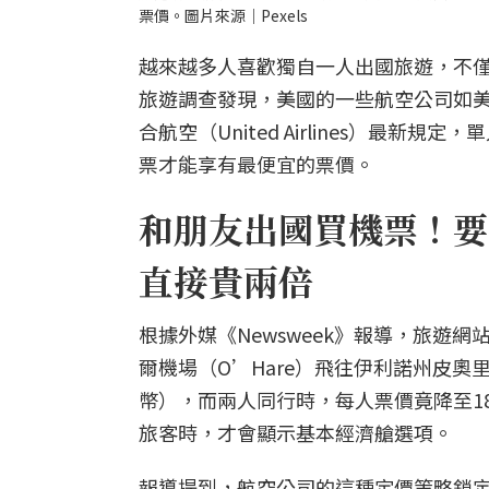
票價。圖片來源｜Pexels
越來越多人喜歡獨自一人出國旅遊，不
旅遊調查發現，美國的一些航空公司如美國航空（Am
合航空（United Airlines）最
票才能享有最便宜的票價。
和朋友出國買機票！要
直接貴兩倍
根據外媒《Newsweek》報導，旅遊網站T
爾機場（O’Hare）飛往伊利諾州皮奧里亞
幣），而兩人同行時，每人票價竟降至18
旅客時，才會顯示基本經濟艙選項。
報導提到，航空公司的這種定價策略鎖