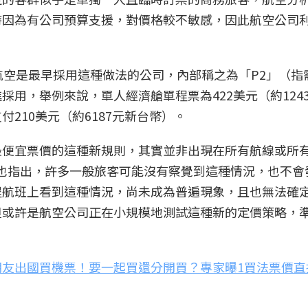
時因為有公司預算支援，對價格較不敏感，因此航空公司
美國航空是最早採用這種做法的公司，內部稱之為「P2」（
用，舉例來說，單人經濟艙單程票為422美元（約124
210美元（約6187元新台幣）。
最便宜票價的這種新規則，其實並非出現在所有航線或所
le Potter也指出，許多一般旅客可能沒有察覺到這種情況，也不
程航班上看到這種情況，尚未成為普遍現象，且也無法確
但或許是航空公司正在小規模地測試這種新的定價策略，
朋友出國買機票！要一起買還分開買？專家曝1買法票價直