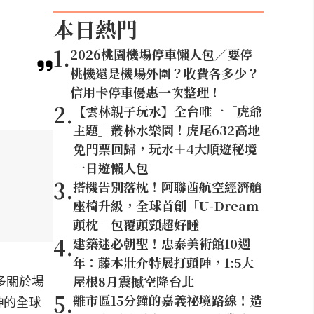
本日熱門
1
.
2026桃園機場停車懶人包／要停
桃機還是機場外圍？收費各多少？
信用卡停車優惠一次整理！
2
.
【雲林親子玩水】全台唯一「虎爺
主題」叢林水樂園！虎尾632高地
免門票回歸，玩水＋4大順遊秘境
一日遊懶人包
3
.
搭機告別落枕！阿聯酋航空經濟艙
座椅升級，全球首創「U-Dream
頭枕」包覆頭頸超好睡
4
.
建築迷必朝聖！忠泰美術館10週
年：藤本壯介特展打頭陣，1:5大
多關於場
屋根8月震撼空降台北
5
.
離市區15分鐘的嘉義祕境路線！造
神的全球