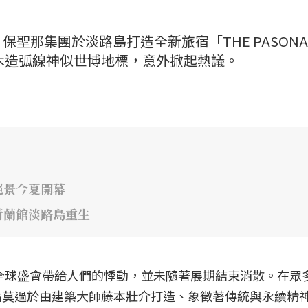
聖那集團於淡路島打造全新旅宿「THE PASONA
」，因優美木造弧線神似世博地標，意外掀起熱議。
絕景今夏開幕
荷蘭館淡路島重生
場全球盛會帶給人們的悸動，並未隨著展期結束消散。在眾
點莫過於由建築大師藤本壯介打造、象徵著傳統與永續精