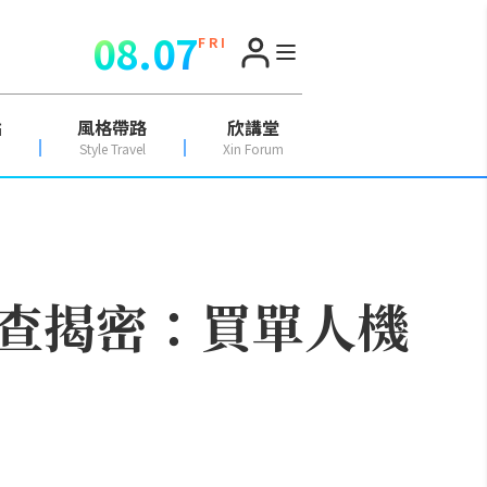
08.07
F R I
點
風格帶路
欣講堂
Style Travel
Xin Forum
查揭密：買單人機