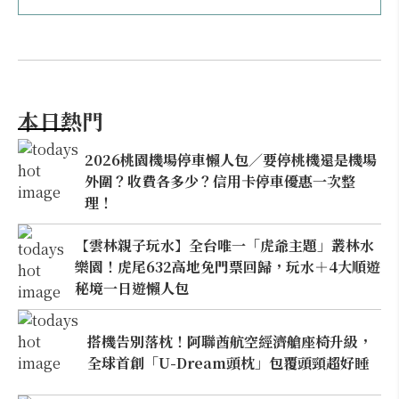
本日熱門
2026桃園機場停車懶人包／要停桃機還是機場
外圍？收費各多少？信用卡停車優惠一次整
理！
【雲林親子玩水】全台唯一「虎爺主題」叢林水
樂園！虎尾632高地免門票回歸，玩水＋4大順遊
秘境一日遊懶人包
搭機告別落枕！阿聯酋航空經濟艙座椅升級，
全球首創「U-Dream頭枕」包覆頭頸超好睡