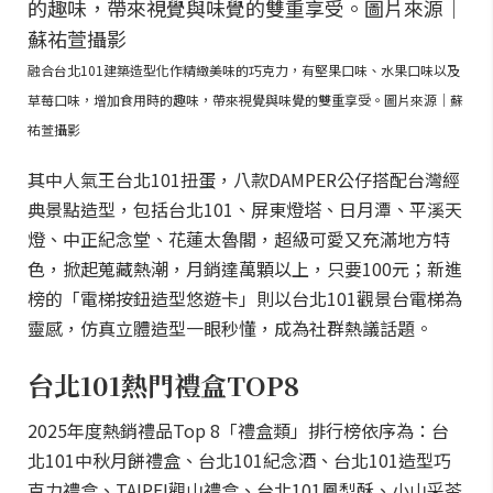
融合台北101建築造型化作精緻美味的巧克力，有堅果口味、水果口味以及
草莓口味，增加食用時的趣味，帶來視覺與味覺的雙重享受。圖片來源｜蘇
祐萱攝影
其中人氣王台北101扭蛋，八款DAMPER公仔搭配台灣經
典景點造型，包括台北101、屏東燈塔、日月潭、平溪天
燈、中正紀念堂、花蓮太魯閣，超級可愛又充滿地方特
色，掀起蒐藏熱潮，月銷達萬顆以上，只要100元；新進
榜的「電梯按鈕造型悠遊卡」則以台北101觀景台電梯為
靈感，仿真立體造型一眼秒懂，成為社群熱議話題。
台北101熱門禮盒TOP8
2025年度熱銷禮品Top 8「禮盒類」排行榜依序為：台
北101中秋月餅禮盒、台北101紀念酒、台北101造型巧
克力禮盒、TAIPEI觀山禮盒、台北101鳳梨酥、小山采茶