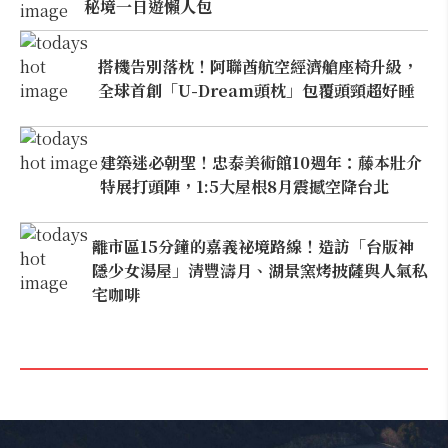
秘境一日遊懶人包
搭機告別落枕！阿聯酋航空經濟艙座椅升級，
全球首創「U-Dream頭枕」包覆頭頸超好睡
建築迷必朝聖！忠泰美術館10週年：藤本壯介
特展打頭陣，1:5大屋根8月震撼空降台北
離市區15分鐘的嘉義祕境路線！造訪「台版神
隱少女湯屋」清豐濤月、湖景窯烤披薩與人氣私
宅咖啡