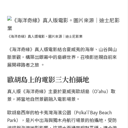
《海洋奇緣》真人版電影。圖片來源｜迪士尼影業
《海洋奇緣》真人版電影結合夏威夷的海岸、山谷與山
脈景觀，構築出銀幕中的島嶼世界，召喚影迷親自前來
展開尋路者之旅 。
歐胡島上的電影三大拍攝地
真人版《海洋奇緣》主要於夏威夷歐胡島（Oʻahu）取
景，將當地自然景觀融入電影場景。
歐胡島西岸的柏卡夷灣海濱公園（Pōkaʻī Bay Beach
Park），是片中出海與獨木舟航行場景的拍攝地，受防
波堤與海灣地形影響，這裡水面通常相對平穩，適合游