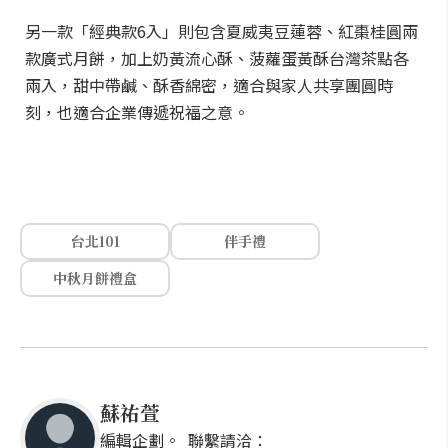
另一款「經典款6入」則包含夏威夷豆蓮蓉、紅棗桂圓兩
款廣式月餅，加上奶黃流心酥、菠蘿蛋黃酥台灣茶點各
兩入，甜中帶鹹、酥香綿密，適合與家人共享團圓時
刻，也適合企業傳遞祝福之意。
台北101
伴手禮
中秋月餅禮盒
蘇祐萱
編輯企劃。 聯繫請洽：