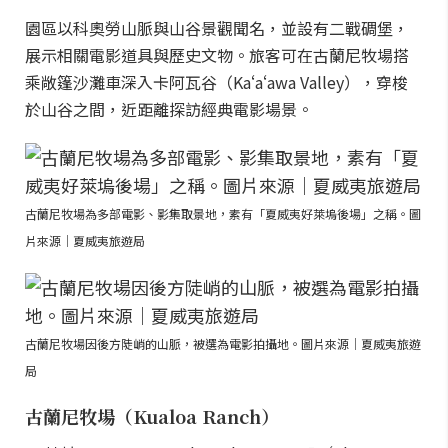
園區以科奧勞山脈與山谷景觀聞名，並設有二戰碉堡，
展示相關電影道具與歷史文物。旅客可在古蘭尼牧場搭
乘敞篷沙灘車深入卡阿瓦谷（Kaʻaʻawa Valley），穿梭
於山谷之間，近距離探訪經典電影場景。
古蘭尼牧場為多部電影、影集取景地，素有「夏威夷好萊塢後場」之稱。圖
片來源｜夏威夷旅遊局
古蘭尼牧場因後方陡峭的山脈，被選為電影拍攝地。圖片來源｜夏威夷旅遊
局
古蘭尼牧場（Kualoa Ranch）