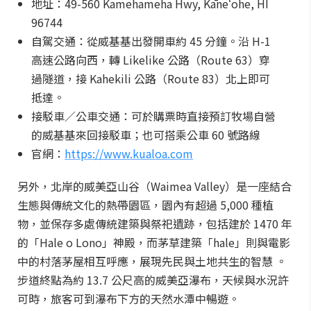
地址：49-560 Kamehameha Hwy, Kāneʻohe, HI
96744
自駕交通：從威基基出發開車約 45 分鐘。沿 H-1
高速公路向西，轉 Likelike 公路（Route 63）穿
過隧道，接 Kahekili 公路（Route 83）北上即可
抵達。
接駁車／公車交通：可於購票時直接預訂牧場自營
的威基基來回接駁車；也可搭乘公車 60 號路線
官網：
https://www.kualoa.com
另外，北岸的威美亞山谷（Waimea Valley）是一座結合
生態與傳統文化的熱帶園區，園內有超過 5,000 種植
物，並保存多處傳統建築與祭祀遺跡，包括建於 1470 年
的「Hale o Lono」神殿，而茅草建築「hale」則與電影
中的村落茅屋相互呼應，展現先民與土地共生的智慧 。
步道終點為約 13.7 公尺高的威美亞瀑布，天候與水況許
可時，旅客可到瀑布下方的天然水潭中暢遊。