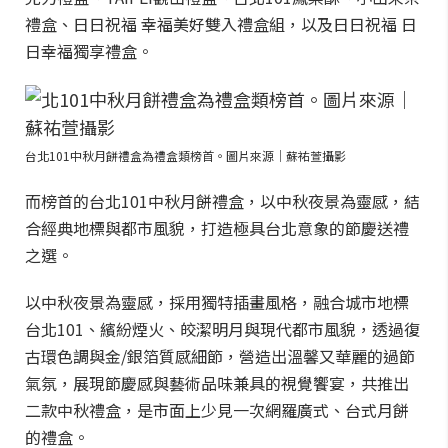
禮盒、日日祝福 幸福美好雙入禮盒組，以及日日祝福 日
日幸福獨享禮盒。
台北101中秋月餅禮盒為禮盒類榜首。圖片來源｜蘇祐萱攝影
而榜首的台北101中秋月餅禮盒，以中秋夜景為靈感，結
合經典地標與都市風貌，打造極具台北意象的節慶送禮
之選。
以中秋夜景為靈感，採用獨特插畫風格，融合城市地標
台北101、繽紛煙火、皎潔明月與現代都市風貌，透過復
古環色調與金/銀箔質感細節，營造出溫馨又華麗的過節
氣氛，展現節慶感與藝術品味兼具的視覺饗宴，共推出
二款中秋禮盒，是市面上少見一次網羅廣式、台式月餅
的禮盒。