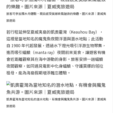
旅客可參加獨木舟體驗，親自感受莫娜乘風破浪的樂趣。圖片來源｜夏威夷
旅遊局
若行程延伸至夏威夷島的凱奧霍灣（Keauhou Bay），
這裡是當地知名的魔鬼魚夜間浮潛與潛水地點；此活動
自 1980 年代起發展，透過水下燈光吸引浮游生物聚集，
進而吸引蝠鱝（manta ray）夜間前來覓食，讓遊客有機
會近距離觀察其在海中游動的身影。旅客安排一趟蝠鱝
夜間觀察，如同遇見電影中化身蝠鱝、守護莫娜的塔拉
祖母，能為海島假期增添難忘體驗。
凱奧霍灣為當地知名的潛水地點，有機會與魔鬼魚共游。圖片來源｜夏威夷
旅遊局