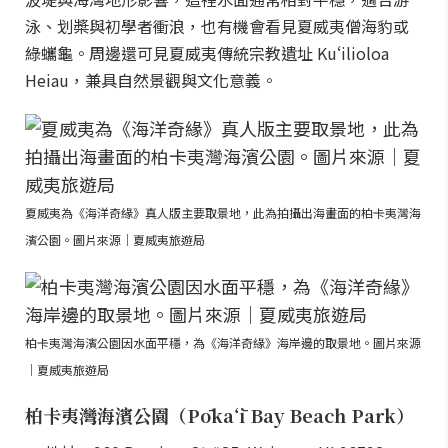
泳、划槳與初學者衝浪，也有機會看見夏威夷僧海豹或
綠蠵龜。周邊還可見夏威夷傳統宗教遺址 Kuʻilioloa
Heiau，兼具自然景觀與文化意義。
夏威夷為《海洋奇緣》真人版主要取景地，此為拍攝出海畫面的柏卡夷灣海
濱公園。圖片來源｜夏威夷旅遊局
柏卡夷灣海濱公園因水面平穩，為《海洋奇緣》海岸邊的取景地。圖片來源
｜夏威夷旅遊局
柏卡夷灣海濱公園（Pōkaʻī Bay Beach Park）