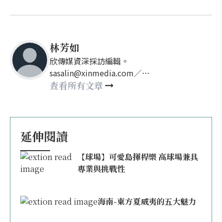
林芳如
欣傳媒資深採訪編輯。
sasalin@xinmedia.com／
happy21917@gmail.com
查看所有文章
延伸閱讀
【球場】可愛島揮桿樂 高球場兼具
專業與挑戰性
海南-東方夏威夷的五大魅力