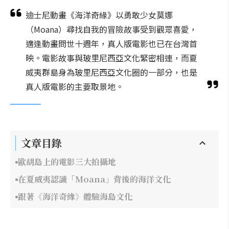
迪士尼動畫《海洋奇緣》以勇敢少女莫娜
（Moana）尋找自我的冒險故事受到觀眾喜愛，
適逢動畫問世十週年，真人版電影也已在台灣首
映。電影故事與玻里尼西亞文化緊密相連，而夏
威夷群島身為玻里尼西亞文化圈的一部分，也是
真人版電影的主要取景地。
文章目錄
歐胡島上的電影三大拍攝地
在夏威夷認識「Moana」背後的海洋文化
跟著《海洋奇緣》體驗海島文化