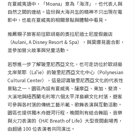
在夏威夷語中，「Moana」意為「海洋」，也代表人與
自然之間的連結。這份與大海共生的精神不只出現在電
影中，也能在夏威夷的相關景點與體驗中看見。
推薦親子旅客前往歐胡島的奧拉尼迪士尼度假飯店
（Aulani, A Disney Resort & Spa），與莫娜見面合影，
並參加營火故事與兒童活動。
若想進一步了解玻里尼西亞文化，也可走訪位於歐胡島
北岸萊耶（Lāʻie）的玻里尼西亞文化中心（Polynesian
Cultural Center），這是認識玻里尼西亞文化的代表性
景點之一。園區內設有夏威夷、薩摩亞、東加、斐濟、
大溪地與紐西蘭毛利等六個太平洋島嶼文化村落，遊客
可參與各村落的傳統工藝示範、歌舞表演與互動活動。
園區也提供獨木舟遊河行程，晚間則有結合舞蹈、音樂
與火刀表演的《HĀ: Breath of Life》大型夜間劇場秀，
由超過 100 位表演者共同演出。