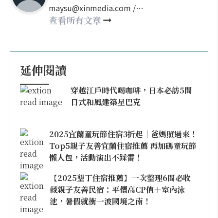
maysu@xinmedia.com /
may860527@gmail.com
查看所有文章
延伸閱讀
穿越江戶時代喝咖啡，日本必訪5間
日式和風建築星巴克
2025宜蘭童玩節住宿3折起｜爸媽照過來！
Top5親子友善宜蘭住宿推薦 再加碼童玩節
懶人包，活動演出不踩雷！
【2025墾丁住宿推薦】一次整理6間必收
藏親子友善民宿：平價高CP值＋室內泳
池，暑假就衝一波國境之南！