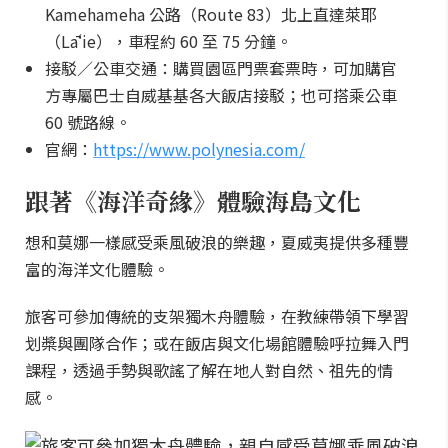
Kamehameha 公路（Route 83）北上直達萊耶
（Lāʻie），車程約 60 至 75 分鐘。
接駁／公車交通：購買園區門票套票時，可加購官
方專屬巴士自威基基各大飯店接駁；也可搭乘公車
60 號路線。
官網：
https://www.polynesia.com/
跟著《海洋奇緣》體驗海島文化
想和莫娜一樣感受乘風破浪的樂趣，夏威夷提供多種豐
富的海洋文化體驗。
旅客可參加傳統的支架獨木舟體驗，在教練帶領下學習
划槳與團隊合作；或在飯店與文化場館體驗呼拉舞入門
課程，透過手勢與歌謠了解在地人對自然、祖先的情
感。