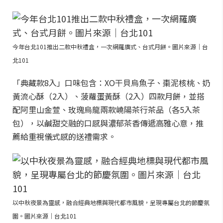
今年台北101推出二款中秋禮盒，一次網羅廣式、台式月餅。圖片來源｜台
北101
「典藏款8入」口味包含：XO干貝烏魚子、棗泥核桃、奶
黃流心酥（2入）、菠蘿蛋黃酥（2入）四款月餅，並搭
配阿里山金萱、玫瑰烏龍兩款嶢陽茶行茶品（各5入茶
包），以鹹甜交融的口感與濃郁茶香傳遞高雅心意，推
薦給重視儀式感的送禮需求。
以中秋夜景為靈感，融合經典地標與現代都市風貌，呈現專屬台北的節慶氛
圍。圖片來源｜台北101