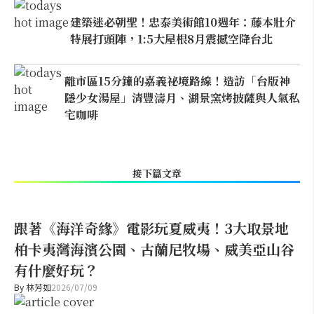
建築迷必朝聖！忠泰美術館10週年：藤本壯介
特展打頭陣，1:5大屋根8月震撼空降台北
離市區15分鐘的嘉義祕境路線！造訪「台版神
隱少女湯屋」清豐濤月、湖景窯烤披薩與人氣私
宅咖啡
接下篇文章
跟著《海洋奇緣》電影玩夏威夷！3大取景地
柏卡夷灣海濱公園、古蘭尼牧場、威美亞山谷
有什麼好玩？
By
林芳如
2026/07/09