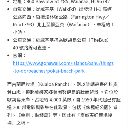
地址：960 Bayview St #85, Waianae, HI 96792
自駕交通：從威基基（Waikīkī）出發沿 H-1 高速
公路向西，銜接法林頓公路（Farrington Hwy／
Route 93）北上至懷亞奈（Waiʻanae），車程約 1
小時。
公車交通：於威基基搭乘歐胡島公車（TheBus）
40 號路線可直達。
官網：
https://www.gohawaii.com/islands/oahu/things
-to-do/beaches/pokai-beach-park
而古蘭尼牧場（Kualoa Ranch），則以陡峭高聳的科奧
勞山脈，撐起莫娜家鄉莫圖努伊島的壯麗背景 。它位於
歐胡島東岸，占地約 4,000 英畝，自 1950 年代起已有超
過 200 部電影與影集在此取景，包括《侏羅紀公園》系
列、《金剛：骷髏島》等，因此有「夏威夷好萊塢後
場」之稱。