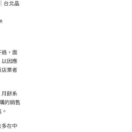
供
不過，面
，以因應
飯店業者
，月餅系
購的銷售
售。
去多在中