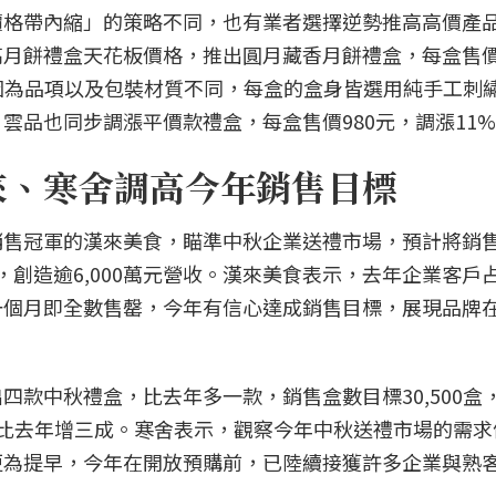
價格帶內縮」的策略不同，也有業者選擇逆勢推高高價產
月餅禮盒天花板價格，推出圓月藏香月餅禮盒，每盒售價3,
因為品項以及包裝材質不同，每盒的盒身皆選用純手工刺
雲品也同步調漲平價款禮盒，每盒售價980元，調漲11
來、寒舍調高今年銷售目標
售冠軍的漢來美食，瞄準中秋企業送禮市場，預計將銷售62
盒，創造逾6,000萬元營收。漢來美食表示，去年企業客戶
一個月即全數售罄，今年有信心達成銷售目標，展現品牌
四款中秋禮盒，比去年多一款，銷售盒數目標30,500盒
，要比去年增三成。寒舍表示，觀察今年中秋送禮市場的需
更為提早，今年在開放預購前，已陸續接獲許多企業與熟