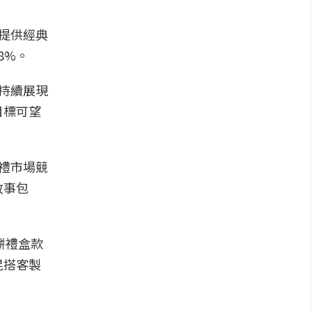
提供經典
8%。
場持續展現
目標可望
送禮市場競
故事包
餅禮盒款
混搭客製