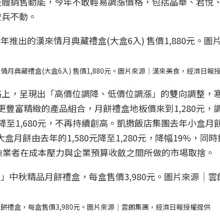
整體銷售動能，今年不敢輕易調漲價格，包括晶華、君悅
按兵不動。
月典藏禮盒(大盒6入) 售價1,880元。圖片來源｜漢來美食，經濟日報
略上，呈現出「高價位調降、低價位調漲」的雙向調整，
出更豐富精緻的產品組合，月餅禮盒地板價來到1,280元，
元降至1,680元，不再持續創高。凱撒飯店集團去年小盒月
大盒月餅由去年的1,580元降至1,280元，降幅19%，同
盒。反映業者在成本壓力與企業預算收斂之間所做的市場取捨。
餅禮盒，每盒售價3,980元。圖片來源｜雲朗集團，經濟日報授權提供