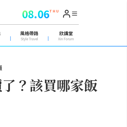
08.06
T H U
點
風格帶路
欣講堂
Style Travel
Xin Forum
懂
價了？該買哪家飯