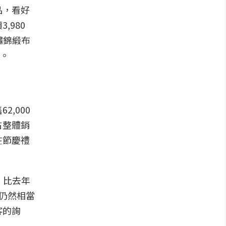
品，看好
980
繡錦緞布
%。
,000
占整體銷
在節慶禮
，比去年
求仍然相當
客的詢