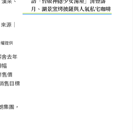
訪「台版神隱少女湯屋」清豐濤
、漢來、
月、湖景窯烤披薩與人氣私宅咖啡
授權提供
寒舍去年
調幅
餅售價
時銷售目標