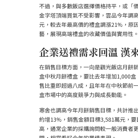
不過，與多數飯店選擇價格持平，或「
金字塔頂端買氣不受影響，雲品今年調高
元，較去年最高價的禮盒調漲21%，原
藝，展現高端禮盒的收藏價值與實用性。
企業送禮需求回溫 漢
在銷售目標方面，一向是觀光飯店月餅銷
盒中秋月餅禮盒，要比去年增加1,000
售比重即超過八成，且年年在中秋節前
盒市場中的高度競爭力與成長動能。
寒舍也調高今年月餅銷售目標，共計推出
約增13%，銷售金額目標3,581萬元
高，通常企業的採購詢問較一般消費者
問，相當看好今年的業績表現。