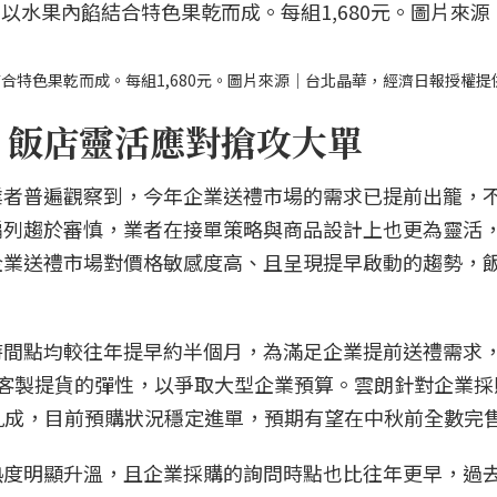
合特色果乾而成。每組1,680元。圖片來源｜台北晶華，經濟日報授權提
 飯店靈活應對搶攻大單
業者普遍觀察到，今年企業送禮市場的需求已提前出籠，
編列趨於審慎，業者在接單策略與商品設計上也更為靈活
企業送禮市場對價格敏感度高、且呈現提早啟動的趨勢，
時間點均較往年提早約半個月，為滿足企業提前送禮需求
客製提貨的彈性，以爭取大型企業預算。雲朗針對企業採
約九成，目前預購狀況穩定進單，預期有望在中秋前全數完
熱度明顯升溫，且企業採購的詢問時點也比往年更早，過