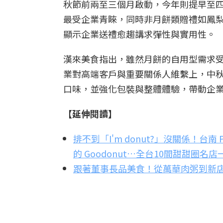
秋節前兩至三個月啟動，今年則提早至四
最受企業青睞，同時非月餅類贈禮如鳳
顯示企業送禮愈趨講求彈性與實用性。
漢來美食指出，雖然月餅的自用型需求
業對高端客戶與重要關係人維繫上，中
口味，並強化包裝與整體體驗，帶動企
【延伸閱讀】
排不到「I'm donut?」沒關係！台南 Pe
的 Goodonut…全台10間甜甜圈名
跟著董事長品美食！從萬華肉粥到新店