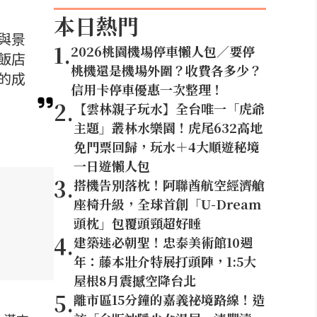
本日熱門
與景
1
.
2026桃園機場停車懶人包／要停
飯店
桃機還是機場外圍？收費各多少？
的成
信用卡停車優惠一次整理！
2
.
【雲林親子玩水】全台唯一「虎爺
主題」叢林水樂園！虎尾632高地
免門票回歸，玩水＋4大順遊秘境
一日遊懶人包
3
.
搭機告別落枕！阿聯酋航空經濟艙
座椅升級，全球首創「U-Dream
頭枕」包覆頭頸超好睡
4
.
建築迷必朝聖！忠泰美術館10週
年：藤本壯介特展打頭陣，1:5大
屋根8月震撼空降台北
5
.
離市區15分鐘的嘉義祕境路線！造