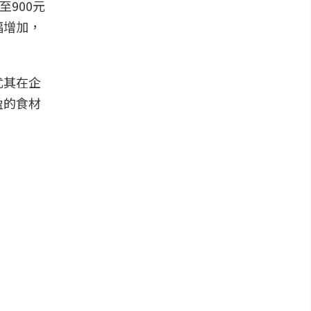
900元
幅增加，
尤其在企
盈的食材