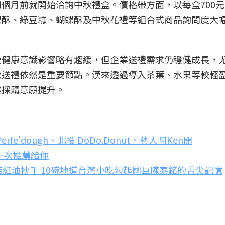
個月前就開始洽詢中秋禮盒。價格帶方面，以每盒700元至
梨酥、綠豆糕、蝴蝶酥及中秋花禮等組合式商品詢問度大
受健康意識影響略有趨緩，但企業送禮需求仍穩健成長，
秋送禮依然是重要節點。漢來透過導入茶葉、水果等較輕
業採購意願提升。
rfe'dough、北投 DoDo.Donut、藝人阿Ken開
店一次推薦給你
紅油抄手 10碗地道台灣小吃勾起國巨陳泰銘的舌尖記憶