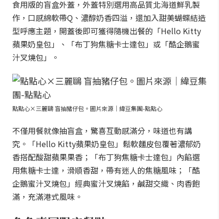
食用版的盲盒外蓋，外蓋特別選用高品質北海道鮮乳製
作，口感綿軟帶Q、濃醇奶香四溢，還加入甜美蝴蝶結造
型呼應主題，開蓋後即可獲得隨機出餐的「Hello Kitty
蘋果奶皇包」、「布丁狗焦糖卡士達包」或「酷企鵝蜜
汁叉燒包」。
點點心×三麗鷗 盲抽豬仔包。圖片來源｜緯豆集團-點點心
不僅用餐就像抽盲盒，驚喜互動感滿分，味道也有講
究。「Hello Kitty蘋果奶皇包」鬆軟麵皮包覆著濃郁奶
香搭配酸甜蘋果果香；「布丁狗焦糖卡士達包」內餡選
用焦糖卡士達，滑順香甜，帶有迷人的焦糖風味；「酷
企鵝蜜汁叉燒包」經典蜜汁叉燒餡，鹹甜交織、肉香飽
滿，充滿港式風味。