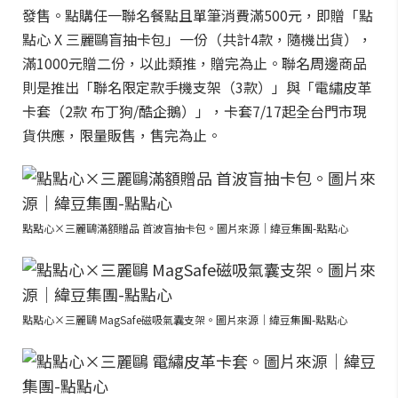
發售。點購任一聯名餐點且單筆消費滿500元，即贈「點
點心 X 三麗鷗盲抽卡包」一份（共計4款，隨機出貨），
滿1000元贈二份，以此類推，贈完為止。聯名周邊商品
則是推出「聯名限定款手機支架（3款）」與「電繡皮革
卡套（2款 布丁狗/酷企鵝）」，卡套7/17起全台門市現
貨供應，限量販售，售完為止。
點點心×三麗鷗滿額贈品 首波盲抽卡包。圖片來源｜緯豆集團-點點心
點點心×三麗鷗 MagSafe磁吸氣囊支架。圖片來源｜緯豆集團-點點心