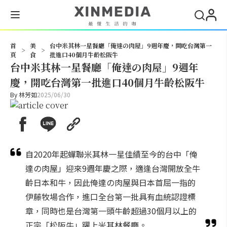
搜尋
首
美
台中米其林一星餐廳「俺達の肉屋」9週年慶，開吃台灣第一
>
>
頁
食
批進口40個月牛齡松阪牛
台中米其林一星餐廳「俺達の肉屋」9週年
慶，開吃台灣第一批進口40個月牛齡松阪牛
By
林芳如
2025/06/30
自2020年起蟬聯米其林一星佳績至今的台中「俺
達の肉屋」迎來9週年慶之際，適逢台灣開放全牛
齡日本和牛，因此俺達の肉屋與日本首屈一指的
伊藤牧場合作，進口全台第一批具有血統認證標
章，同時也是台灣第一頭牛齡超過30個月以上的
正宗「松阪牛」躍上米其林餐廳。