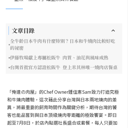
文章目錄
全牛齡日本牛肉有什麼特別？日本和牛燒肉比較好吃
的祕密
伊藤牧場獻上專屬松阪牛 肉質、油花與風味成熟
台灣首批官方認證松阪牛 登上米其林唯一燒肉店餐桌
「俺達の肉屋」的Chef Owner鍾佳憲Sam致力打造究極
和牛燒肉體驗，這次藉此分享台灣與日本兩地燒肉的差
異，將最重要的飼育時間作為關鍵分析，期待台灣的饕
客也能品嘗到與日本頂級燒肉零距離的極致饗宴。即日
起至7月8日，於店內點選社長盛合或套餐，每人只要加