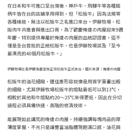
在日本和牛可進口至台灣後，神戶牛、飛驒牛等各種銘
柄牛皆在台的店鋪享用得到，但「松阪牛」因為法規等
各種緣故，無法以松阪牛之名進口來台。伊藤牧場、松
阪肉牛共進會與進出口商，為了歡慶俺達の肉屋迎來9週
年慶，特別提供專屬於俺達の肉屋的血統認證書，這不
僅是全台首批的正統松阪牛，也是伊藤牧場談及「至今
最漂亮的40個月松阪牛。」
伊藤牧場社長伊藤浩基宣佈正宗松阪牛正式來台。圖片來源｜俺達の肉屋
松阪牛的油花細緻，鍾佳憲形容就像是用簽字筆畫出般
的細緻，尤其伊藤牧場松阪牛的熔點最低可以到13°C，
相較於其他和牛熔點約20～25°C來得更低，因此在分切
過程必須具備快速、高階的修清技術。
能展現如此講究的俺達の肉屋，持續強調每塊肉品的厚
薄度掌握，不光只是讓豐富油脂體現飽滿口感，油花與