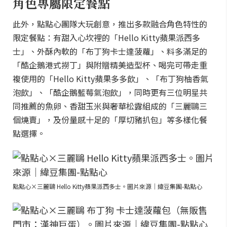
角色專屬限定餐點
此外，點點心團隊大玩創意，推出多款融合角色特性的
限定餐點：有甜入心坎裡的「Hello Kitty蘋果派西多
士」、外酥內軟的「布丁狗卡士達菠蘿」、料多滿足的
「酷企鵝港式撈丁」與附贈精美造型杯、喝完可帶走重
複使用的「Hello Kitty蘋果多多飲」、「布丁狗柚香氣
泡飲」、「酷企鵝藍莓氣泡飲」，同時更有三位明星共
同推薦的魚卵、香甜玉米與奢華松露組成的「三麗鷗三
個燒賣」，及份量感十足的「厚切豬扒包」等多樣化餐
點選擇。
點點心×三麗鷗 Hello Kitty蘋果派西多士。圖片來源｜緯豆集團-點點心