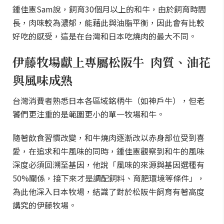
鍾佳憲Sam說，飼育30個月以上的和牛，由於飼育時間
長，肉味較為濃郁，能藉此與油脂平衡，因此會有比較
好吃的感受，這是在台灣和日本吃燒肉的最大不同。
伊藤牧場獻上專屬松阪牛 肉質、油花
與風味成熟
台灣消費者熟悉日本各區域銘柄牛（如神戶牛），但老
饕們更注重的是範圍更小的單一牧場和牛。
隨著飲食習慣改變，和牛燒肉逐漸改以赤身部位受到喜
愛，在追求和牛風味的同時，鍾佳憲觀察到和牛的風味
深度必須回溯至基因，他說「風味的來源與基因選種有
50%關係，接下來才是調配飼料、育肥環境等條件」，
為此他深入日本牧場，結識了對於松阪牛飼育有著高度
講究的伊藤牧場。