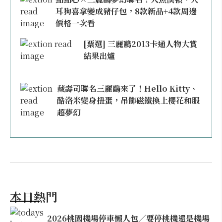
耳狗喜拿變成豬仔包，8款新品+4款周邊
價格一次看
[票選] 三麗鷗2013卡通人物大賞
結果出爐
藏壽司聯名三麗鷗來了！Hello Kitty、
酷洛米變身扭蛋，吊飾磁鐵換上櫻花和服
超夢幻
本日熱門
2026桃園機場停車懶人包／要停桃機還是機場