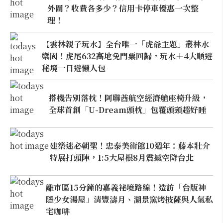
外圍？收費各多少？信用卡停車優惠一次整
理！
【雲林親子玩水】全台唯一「虎爺主題」叢林水
樂園！虎尾632高地免門票回歸，玩水＋4大順遊
秘境一日遊懶人包
搭機告別落枕！阿聯酋航空經濟艙座椅升級，
全球首創「U-Dream頭枕」包覆頭頸超好睡
建築迷必朝聖！忠泰美術館10週年：藤本壯介
特展打頭陣，1:5大屋根8月震撼空降台北
離市區15分鐘的嘉義祕境路線！造訪「台版神
隱少女湯屋」清豐濤月、湖景窯烤披薩與人氣私
宅咖啡