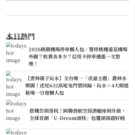
本日熱門
2026桃園機場停車懶人包／要停桃機還是機場
外圍？收費各多少？信用卡停車優惠一次整
理！
【雲林親子玩水】全台唯一「虎爺主題」叢林水
樂園！虎尾632高地免門票回歸，玩水＋4大順遊
秘境一日遊懶人包
搭機告別落枕！阿聯酋航空經濟艙座椅升級，
全球首創「U-Dream頭枕」包覆頭頸超好睡