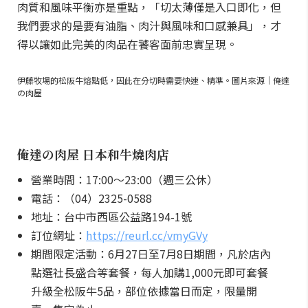
肉質和風味平衡亦是重點，「切太薄僅是入口即化，但
我們要求的是要有油脂、肉汁與風味和口感兼具」，才
得以讓如此完美的肉品在饕客面前忠實呈現。
伊藤牧場的松阪牛熔點低，因此在分切時需要快速、精準。圖片來源｜俺達
の肉屋
俺達の肉屋 日本和牛燒肉店
營業時間：17:00～23:00（週三公休）
電話：（04）2325-0588
地址：台中市西區公益路194-1號
訂位網址：
https://reurl.cc/vmyGVy
期間限定活動：6月27日至7月8日期間，凡於店內
點選社長盛合等套餐，每人加購1,000元即可套餐
升級全松阪牛5品，部位依據當日而定，限量開