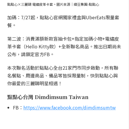
點點心×三麗鷗 電繡皮革卡套。圖片來源｜緯豆集團-點點心
加碼：7/27起，點點心官網獨家禮盒與UberEats限量套
餐。
第二波：消費滿額新款盲抽卡包+指定加碼小物+電繡皮
革卡套（Hello Kitty款）+全新聯名商品。推出日期尚未
公布，請鎖定官方FB。
本次聯名活動於點點心全台21家門市同步啟動，所有聯
名餐點、周邊商品、備品等皆採限量制，快到點點心與
你最愛的三麗鷗明星相遇！
點點心台灣 Dimdimsum Taiwan
FB：
https://www.facebook.com/dimdimsumtw