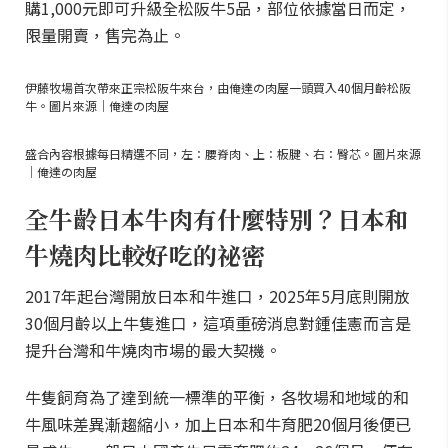
購1,000元即可升級全松阪牛5品，部位依據當日而定，
限量開賣，售完為止。
伊藤牧場首次帶來正宗松阪牛來台，由俺達の肉屋一頭買入40個月齡松阪
牛。圖片來源｜俺達の肉屋
盛合內容根據每日精選不同，左：腰脊肉、上：板腱、右：臀芯。圖片來源
｜俺達の肉屋
全牛齡日本牛肉有什麼特別？日本和
牛燒肉比較好吃的祕密
2017年起台灣開放日本和牛進口，2025年5月底則開放
30個月齡以上牛隻進口，這項重磅消息對鍾佳憲而言是
提升台灣和牛燒肉市場的最大契機。
牛隻飼育為了達到統一標準的平衡，各牧場和地域的和
牛風味差異漸趨縮小，加上日本和牛育肥20個月後便已