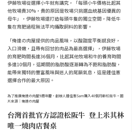
伊藤牧場從選擇小牛就有講究，「每頭小牛價格比起其
他牧場貴30%，貴的原因是牧場只挑選血統基因優異的
母牛」，伊藤牧場還打造每頭牛隻的獨立空間，降低牛
隻在育肥過程無法平均攝取飼料的影響。
「俺達の肉屋提供的肉品風味，以酸甜度平衡感良好，
入口滑嫩，且帶有回甘的肉品為最高選擇」，伊藤牧場
的育肥時間長達36個月，比起其他牧場和牛的養育時間
多達10個月，這期間的脂肪酸逐漸轉為不飽和脂肪酸，
能帶來獨特的豐富風味與迷人的尾韻氣息，這是鍾佳憲
選擇合作的最大原因。
為了推廣俺達の肉屋9週年慶，創辦人鍾佳憲Sam購入40個月齡松阪牛。圖
片來源｜俺達の肉屋
台灣首批官方認證松阪牛 登上米其林
唯一燒肉店餐桌