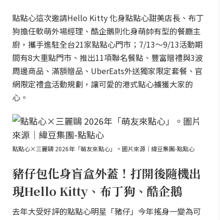
點點心這次邀請Hello Kitty 化身點點心甜美店長、布丁
狗擔任軟萌外場經理、酷企鵝則化身萌帥有型的餐廳主
廚，攜手進駐全台21家點點心門市；7/13～9/13活動期
間有8大重點門市、推出11項聯名餐點、豐富贈禮與3波
周邊商品、滿額贈品、UberEats外送獨家限定套餐、官
網限定禮盒活動規劃，讓可愛的港式點心擄獲大家的
心。
點點心×三麗鷗 2026年「萌友來點心」。圖片來源｜緯豆集團-點點心
豬仔包化身盲盒外蓋！打開後隨機出
現Hello Kitty、布丁狗、酷企鵝
去年大受好評的點點心明星「豬仔」今年搖身一變為可