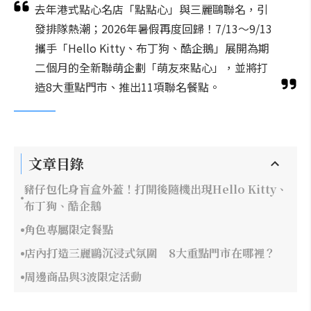
去年港式點心名店「點點心」與三麗鷗聯名，引
發排隊熱潮；2026年暑假再度回歸！7/13～9/13
攜手「Hello Kitty、布丁狗、酷企鵝」展開為期
二個月的全新聯萌企劃「萌友來點心」，並將打
造8大重點門市、推出11項聯名餐點。
文章目錄
豬仔包化身盲盒外蓋！打開後隨機出現Hello Kitty、
布丁狗、酷企鵝
角色專屬限定餐點
店內打造三麗鷗沉浸式氛圍 8大重點門市在哪裡？
周邊商品與3波限定活動