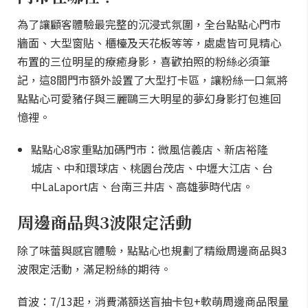
為了讓顧客體驗最完整的沉浸式氛圍，全台點點心門市
牆面、大型窗貼、櫃檯及天花板等等，處處皆可見精心
布置的三位明星的療癒身影，喜歡拍照的粉絲必須筆
記，這8間門市額外設置了大型打卡區，讓粉絲一口氣將
點點心可愛豬仔與三麗鷗三大明星的夢幻身影打包進回
憶裡。
點點心8家重點加碼門市：微風信義店、新店裕隆
城店、中和環球店、桃園台茂店、中壢大江店、台
中LaLaport店、台南三井店、高雄夢時代店。
周邊商品與3波限定活動
除了味蕾與感官體驗，點點心也規劃了精緻周邊商品與3
波限定活動，滿足粉絲的期待。
首波：7/13起，消費滿額送盲抽卡包+軟萌周邊商品限量