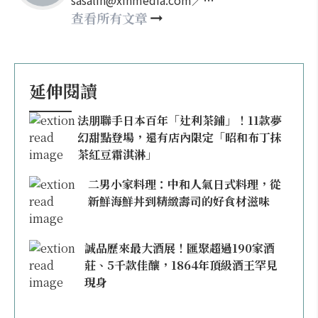
sasalin@xinmedia.com／
happy21917@gmail.com
查看所有文章
延伸閱讀
法朋聯手日本百年「辻利茶鋪」！11款夢
幻甜點登場，還有店內限定「昭和布丁抹
茶紅豆霜淇淋」
二男小家料理：中和人氣日式料理，從
新鮮海鮮丼到精緻壽司的好食材滋味
誠品歷來最大酒展！匯聚超過190家酒
莊、5千款佳釀，1864年頂級酒王罕見
現身