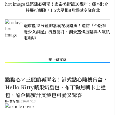
建築迷必朝聖！忠泰美術館10週年：藤本壯介
特展打頭陣，1:5大屋根8月震撼空降台北
離市區15分鐘的嘉義祕境路線！造訪「台版神
隱少女湯屋」清豐濤月、湖景窯烤披薩與人氣私
宅咖啡
接下篇文章
點點心×三麗鷗再聯名！港式點心隨機盲盒，
Hello Kitty蘋果奶皇包、布丁狗焦糖卡士達
包、酷企鵝蜜汁叉燒包可愛又驚喜
By
林芳如
2026/07/13