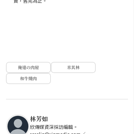
賣，售完為止。
俺達の肉屋
米其林
和牛燒肉
林芳如
欣傳媒資深採訪編輯。