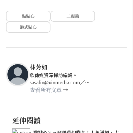
點點心
三麗鷗
港式點心
林芳如
欣傳媒資深採訪編輯。
sasalin@xinmedia.com／
happy21917@gmail.com
查看所有文章
延伸閱讀
點點心×三麗鷗夢幻聯名！人魚漢頓、大