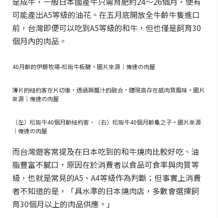
是成牛，一般日本國產牛只需育肥約24～26個月，便有
可能產出A5等級的油花。在五月底開放全牛齡牛隻進口
前，台灣即便可以吃到A5等級的和牛，但也僅是飼育30
個月內的肉品。
40月齡的伊藤牧場-松阪牛板腱。圖片來源｜俺達の肉屋
薄片的紐約客在片切後，透過與醬汁的融合，體現高存在感肉質風味。圖片
來源｜俺達の肉屋
（左）松阪牛40個月齡紐約客、（右）松阪牛40個月齡龜之子。圖片來源
｜俺達の肉屋
而台灣遊客常提及在日本吃到的和牛燒肉比較好吃、油
脂豐富不膩口，原因在於消費者以食品可食率與肉質等
級，也就是常見的A5、A4等級作為判斷；但事實上消費
者不知道的是，「具水準的日本燒肉店，多數會選擇飼
育30個月以上的肉品供應。」