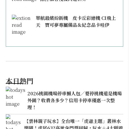
華航最繽紛新機 皮卡丘彩繪機 CI飛上
天 寶可夢專屬備品＆紀念品卡哇伊
本日熱門
2026桃園機場停車懶人包／要停桃機還是機場
外圍？收費各多少？信用卡停車優惠一次整
理！
【雲林親子玩水】全台唯一「虎爺主題」叢林水
樂園！虎尾632高地免門票回歸，玩水＋4大順遊