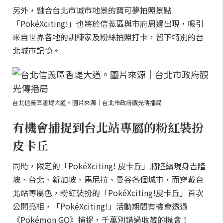
另外，融合台北市城市地景的寶可夢拍照景點
「PokéXciting!」也將於信義區與市府周邊出現，吸引
來自世界各地的訓練家及粉絲拍照打卡，留下特別的台
北城市記憶。
台北信義區香堤大道。圖片來源｜台北市政府觀光傳播局
有機會捕捉到台北站專屬的粉紅裝扮
皮卡丘
同時，限定的「PokéXciting! 皮卡丘」將陸續現身吉隆
坡、台北、新加坡、馬尼拉、曼谷各個城市，而穿戴台
北站專屬色，粉紅裝扮的「PokéXciting!皮卡丘」首次
公開亮相，「PokéXciting!」活動期間有機會透過
《Pokémon GO》捕捉，千萬別錯過收藏的機會！