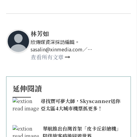
林芳如
欣傳媒資深採訪編輯。
sasalin@xinmedia.com／
happy21917@gmail.com
查看所有文章
延伸閱讀
尋找寶可夢大師，Skyscanner送你
亞太區4大城市機票抓更多！
華航推出台灣首架「皮卡丘彩繪機」
陪伴旅客疫後同遊世界