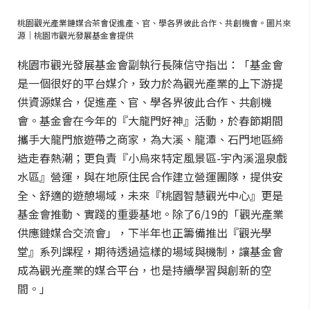
桃園觀光產業鏈媒合茶會促進產、官、學各界彼此合作、共創機會。圖片來
源｜桃園市觀光發展基金會提供
桃園市觀光發展基金會副執行長陳信守指出：「基金會
是一個很好的平台媒介，致力於為觀光產業的上下游提
供資源媒合，促進產、官、學各界彼此合作、共創機
會。基金會在今年的『大龍門好神』活動，於春節期間
攜手大龍門旅遊帶之商家，為大溪、龍潭、石門地區締
造走春熱潮；更負責『小烏來特定風景區-宇內溪溫泉戲
水區』營運，與在地原住民合作建立營運團隊，提供安
全、舒適的遊憩場域，未來『桃園智慧觀光中心』更是
基金會推動、實踐的重要基地。除了6/19的「觀光產業
供應鏈媒合交流會」，下半年也正籌備推出『觀光學
堂』系列課程，期待透過這樣的場域與機制，讓基金會
成為觀光產業的媒合平台，也是持續學習與創新的空
間。」