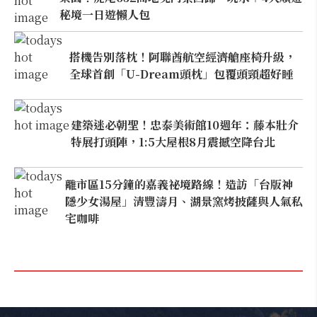
秘境一日遊懶人包
搭機告別落枕！阿聯酋航空經濟艙座椅升級，
全球首創「U-Dream頭枕」包覆頭頸超好睡
建築迷必朝聖！忠泰美術館10週年：藤本壯介
特展打頭陣，1:5大屋根8月震撼空降台北
離市區15分鐘的嘉義祕境路線！造訪「台版神
隱少女湯屋」清豐濤月、湖景窯烤披薩與人氣私
宅咖啡