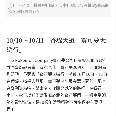
7/11～7/12 捷運中山站、心中山線形公園挑戰超級超
夢X與超級超夢Y
10/10～10/11 香堤大道「寶可夢大
遊行」
The Pokémon Company寶可夢公司日前與台北市政府
共同舉辦記者會，宣布合作「寶可夢30週年」台北站系
列活動，重頭戲「寶可夢大遊行」將於10月10日、11日
在香堤大道盛大登場，寶可夢將出現在眾人面前，配合
音樂列隊前進，帶來令人雀躍又感動的遊行。在遊行
中，大家可以近距離看著心愛的寶可夢們，一邊享受派
對的歡樂氣氛，是30週年活動絕對不可錯過的主要項
目！