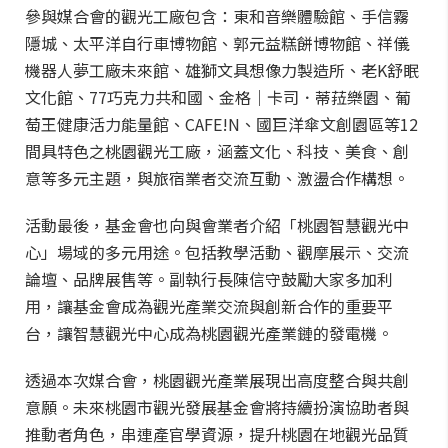
參與媒合會的觀光工廠包含：東和音樂體驗館、手信霧
隱城、太平洋自行車博物館、郭元益糕餅博物館、祥儀
機器人夢工廠未來館、雄獅文具想像力製造所、老K舒眠
文化館、77巧克力共和國、金格｜卡司．蒂菈樂園、葡
萄王健康活力能量館、CAFE!N、國巨洋傘文創園區等12
間具特色之桃園觀光工廠，涵蓋文化、科技、美食、創
意等多元主題，與旅宿業者交流互動、激盪合作構想。
活動最後，基金會也向與會業者介紹「桃園智慧觀光中
心」場域的多元用途。包括教學活動、觀摩展示、交流
論壇、品牌展售等。副執行長陳信守鼓勵大家多加利
用，讓基金會成為觀光產業交流與創新合作的重要平
台，讓智慧觀光中心成為桃園觀光產業鏈的發電機。
透過本次媒合會，桃園觀光產業展現出高度整合與共創
意願。未來桃園市觀光發展基金會將持續扮演協助者與
推動者角色，串連產官學資源，提升桃園在地觀光品質