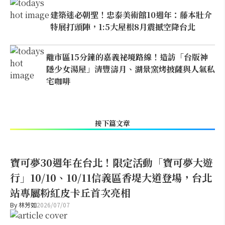
建築迷必朝聖！忠泰美術館10週年：藤本壯介
特展打頭陣，1:5大屋根8月震撼空降台北
離市區15分鐘的嘉義祕境路線！造訪「台版神
隱少女湯屋」清豐濤月、湖景窯烤披薩與人氣私
宅咖啡
接下篇文章
寶可夢30週年在台北！限定活動「寶可夢大遊
行」10/10、10/11信義區香堤大道登場，台北
站專屬粉紅皮卡丘首次亮相
By
林芳如
2026/07/07