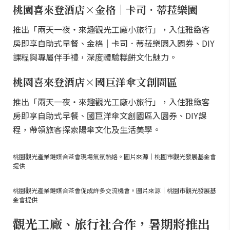
桃園喜來登酒店×金格｜卡司．蒂菈樂園
推出「兩天一夜・來趣觀光工廠小旅行」，入住雅緻客
房即享自助式早餐、金格｜卡司．蒂菈樂園入園券、DIY
課程與專屬伴手禮，深度體驗糕餅文化魅力。
桃園喜來登酒店×國巨洋傘文創園區
推出「兩天一夜・來趣觀光工廠小旅行」，入住雅緻客
房即享自助式早餐、國巨洋傘文創園區入園券、DIY課
程，帶領旅客探索陽傘文化及生活美學。
桃園觀光產業鏈媒合茶會現場氣氛熱絡。圖片來源｜桃園市觀光發展基金會
提供
桃園觀光產業鏈媒合茶會促成許多交流機會。圖片來源｜桃園市觀光發展基
金會提供
觀光工廠、旅行社合作，暑期將推出