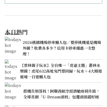
本日熱門
2026桃園機場停車懶人包／要停桃機還是機場
外圍？收費各多少？信用卡停車優惠一次整
理！
【雲林親子玩水】全台唯一「虎爺主題」叢林水
樂園！虎尾632高地免門票回歸，玩水＋4大順遊
秘境一日遊懶人包
搭機告別落枕！阿聯酋航空經濟艙座椅升級，
全球首創「U-Dream頭枕」包覆頭頸超好睡