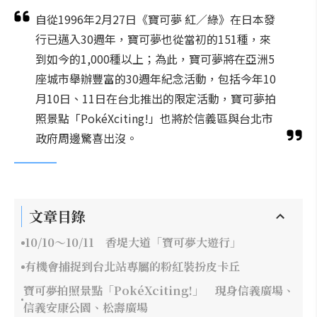
自從1996年2月27日《寶可夢 紅／綠》在日本發
行已邁入30週年，寶可夢也從當初的151種，來
到如今的1,000種以上；為此，寶可夢將在亞洲5
座城市舉辦豐富的30週年紀念活動，包括今年10
月10日、11日在台北推出的限定活動，寶可夢拍
照景點「PokéXciting!」也將於信義區與台北市
政府周邊驚喜出沒。
文章目錄
10/10～10/11 香堤大道「寶可夢大遊行」
有機會捕捉到台北站專屬的粉紅裝扮皮卡丘
寶可夢拍照景點「PokéXciting!」 現身信義廣場、
信義安康公園、松壽廣場