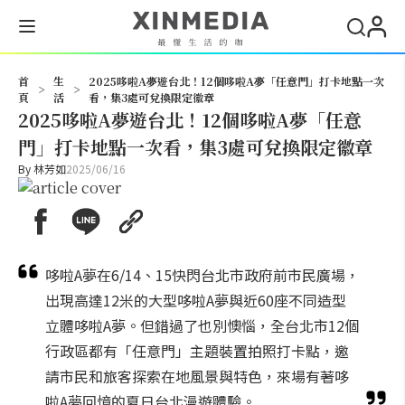
搜尋
首
生
2025哆啦A夢遊台北！12個哆啦A夢「任意門」打卡地點一次
>
>
頁
活
看，集3處可兌換限定徽章
2025哆啦A夢遊台北！12個哆啦A夢「任意
門」打卡地點一次看，集3處可兌換限定徽章
By
林芳如
2025/06/16
哆啦A夢在6/14、15快閃台北市政府前市民廣場，
出現高達12米的大型哆啦A夢與近60座不同造型
立體哆啦A夢。但錯過了也別懊惱，全台北市12個
行政區都有「任意門」主題裝置拍照打卡點，邀
請市民和旅客探索在地風景與特色，來場有著哆
啦A夢回憶的夏日台北漫遊體驗。