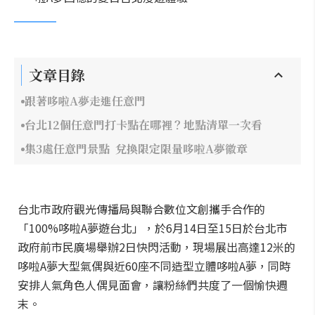
文章目錄
跟著哆啦A夢走進任意門
台北12個任意門打卡點在哪裡？地點清單一次看
集3處任意門景點 兌換限定限量哆啦A夢徽章
台北市政府觀光傳播局與聯合數位文創攜手合作的
「100%哆啦A夢遊台北」，於6月14日至15日於台北市
政府前市民廣場舉辦2日快閃活動，現場展出高達12米的
哆啦A夢大型氣偶與近60座不同造型立體哆啦A夢，同時
安排人氣角色人偶見面會，讓粉絲們共度了一個愉快週
末。