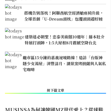
搭機告別落枕！阿聯酋航空經濟艙座椅升級，
全球首創「U-Dream頭枕」包覆頭頸超好睡
建築迷必朝聖！忠泰美術館10週年：藤本壯介
特展打頭陣，1:5大屋根8月震撼空降台北
離市區15分鐘的嘉義祕境路線！造訪「台版神
隱少女湯屋」清豐濤月、湖景窯烤披薩與人氣私
宅咖啡
接下篇文章
MUSINSA為何讓韓國MZ世代愛上？從球鞋