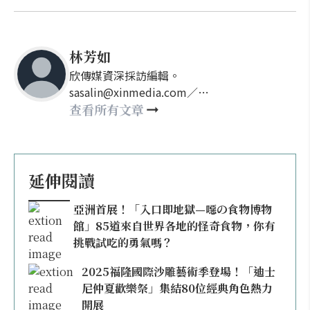
林芳如
欣傳媒資深採訪編輯。
sasalin@xinmedia.com／
happy21917@gmail.com
查看所有文章
延伸閱讀
亞洲首展！「入口即地獄—噁の食物博物
館」85道來自世界各地的怪奇食物，你有
挑戰試吃的勇氣嗎？
2025福隆國際沙雕藝術季登場！「迪士
尼仲夏歡樂祭」集結80位經典角色熱力
開展