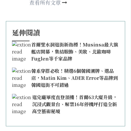
may860527@gmail.com
查看所有文章
延伸閱讀
首爾聖水洞逛街新指標！Musinsa最大旗
艦店開幕，集結服飾、美妝、北歐咖啡
Fuglen等千家品牌
韓系穿搭必收！精選6個韓國潮牌、選品
店，Matin Kim、ADER Error等品牌到
韓國逛街不可錯過
逛完龐畢度直登頂樓！首爾63大廈升級，
沉浸式觀景台、解禁16年停機坪打造全新
高空藝術秘境