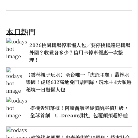
本日熱門
2026桃園機場停車懶人包／要停桃機還是機場
外圍？收費各多少？信用卡停車優惠一次整
理！
【雲林親子玩水】全台唯一「虎爺主題」叢林水
樂園！虎尾632高地免門票回歸，玩水＋4大順遊
秘境一日遊懶人包
搭機告別落枕！阿聯酋航空經濟艙座椅升級，
全球首創「U-Dream頭枕」包覆頭頸超好睡
建築迷必朝聖！忠泰美術館10週年：藤本壯介