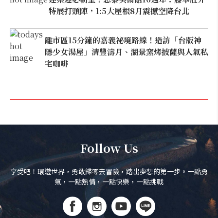
特展打頭陣，1:5大屋根8月震撼空降台北
離市區15分鐘的嘉義祕境路線！造訪「台版神
隱少女湯屋」清豐濤月、湖景窯烤披薩與人氣私
宅咖啡
Follow Us
享受吧！環遊世界，勇敢歸零去冒險，踏出夢想的第一步。一點勇
氣，一點熱情，一點快樂，一點挑戰