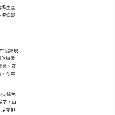
農場生產
多項低碳
居中協調規
續旅遊委
覽員、安
項，今年
0支綠色
展室，由
、淨零排