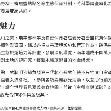
小野柳、寄居蟹點點名等生態保育計劃，將科學調查轉化
濟發展雙贏共好。
魅力
里山之美，農業部林業及自然保育署嘉義分署善盡職責保
持續監測資源、輔以各項友善環境設施和管理作為，確保
過生態旅遊培力等計畫，發展深度導覽，兩年達成千團萬
進對土地的認同感，獲頒永續旅遊目的地金級獎。
重點。林聰明沙鍋魚頭第三代執行長林佳慧不只推廣自家
「嘉義女流會社」，參與各項嘉義觀光活動，以互助行銷
覽，讓全世界看見嘉義美食地圖，並從自主盤查與減碳作
續觀光合作夥伴獎金級獎。
33個單位41件獲獎專案或人物。圖片來源｜雄獅旅遊