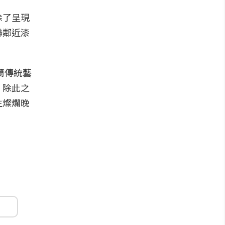
除了呈現
聯鄰近漆
蘭傳統藝
。除此之
生燦爛晚