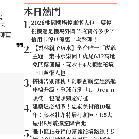
本日熱門
揚
1
.
2026桃園機場停車懶人包／要停
下
桃機還是機場外圍？收費各多少？
獅董
信用卡停車優惠一次整理！
2
.
【雲林親子玩水】全台唯一「虎爺
主題」叢林水樂園！虎尾632高地
免門票回歸，玩水＋4大順遊秘境
一日遊懶人包
3
.
搭機告別落枕！阿聯酋航空經濟艙
座椅升級，全球首創「U-Dream
頭枕」包覆頭頸超好睡
4
.
建築迷必朝聖！忠泰美術館10週
年：藤本壯介特展打頭陣，1:5大
屋根8月震撼空降台北
5
.
離市區15分鐘的嘉義祕境路線！造