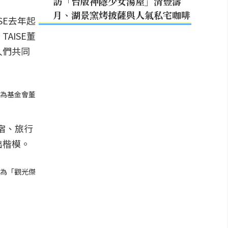
訪「台版神隱少女湯屋」清豐濤
月、湖景窯烤披薩與人氣私宅咖啡
SE去年起
AISE董
人們共同
圖為基金會董
宿、旅行
出楷模。
圖為「觀光傑