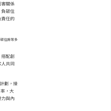
利害關係
、負碳住
負責任的
負碳住房等多
，搭配創
客人共同
證計劃，接
用率，大
營力與內