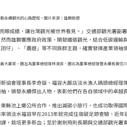
推動永續觀光的心路歷程。圖片來源｜雄獅旅遊
現亮眼成績，讓台灣觀光被世界看見。」交通部觀光署副
，然而雄獅響應政府政策，開發鐵道觀光，結合低碳運輸
人囝仔」、「農遊」等不同族群主題，確實發揮產業領袖
屆最大贏家，圖左為董事總經理林淑貞、圖右為董事總經理暨永續長黃信
創新協會理事長李奇嶽、福容大飯店淡水漁人碼頭總經理
領袖，頒發永續傑出人物，表彰他們在各自領域中的卓越
台東縣池上鄉公所合作，推出減碳小旅行，也成功取得國
率領淡水福容早在2013年就完成住宿碳足跡查驗，近年
開課，栽培更多新血；至於謝劍飛則長期與交通部觀光署