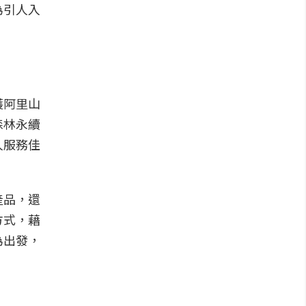
為引人入
護阿里山
森林永續
人服務佳
產品，還
方式，藉
為出發，