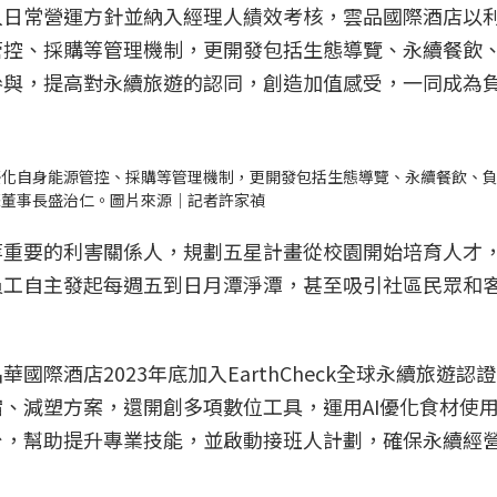
入日常營運方針並納入經理人績效考核，雲品國際酒店以
管控、採購等管理機制，更開發包括生態導覽、永續餐飲
參與，提高對永續旅遊的認同，創造加值感受，一同成為
優化自身能源管控、採購等管理機制，更開發包括生態導覽、永續餐飲、
際董事長盛治仁。圖片來源｜記者許家禎
等重要的利害關係人，規劃五星計畫從校園開始培育人才
員工自主發起每週五到日月潭淨潭，甚至吸引社區民眾和
際酒店2023年底加入EarthCheck全球永續旅遊認
、減塑方案，還開創多項數位工具，運用AI優化食材使
台，幫助提升專業技能，並啟動接班人計劃，確保永續經