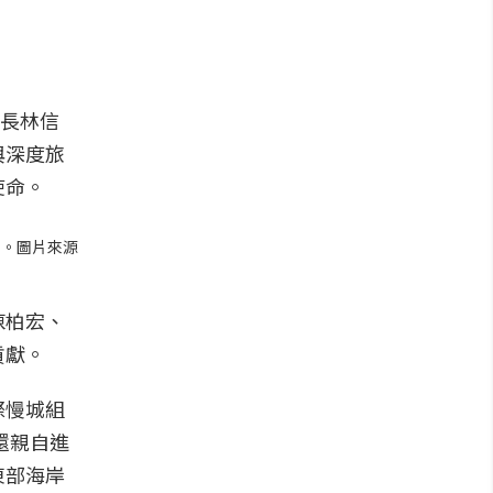
署長林信
與深度旅
使命。
川。圖片來源
陳柏宏、
貢獻。
際慢城組
還親自進
東部海岸