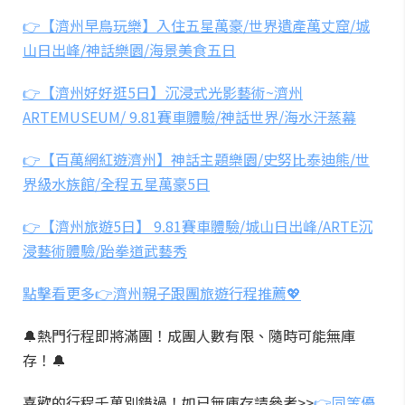
👉【濟州早鳥玩樂】入住五星萬豪/世界遺產萬丈窟/城
山日出峰/神話樂園/海景美食五日
👉【濟州好好逛5日】沉浸式光影藝術~濟州
ARTEMUSEUM/ 9.81賽車體驗/神話世界/海水汗蒸幕
👉【百萬網紅遊濟州】神話主題樂園/史努比泰迪熊/世
界級水族館/全程五星萬豪5日
👉【濟州旅遊5日】 9.81賽車體驗/城山日出峰/ARTE沉
浸藝術體驗/跆拳道武藝秀
點擊看更多👉濟州親子跟團旅遊行程推薦💖
🔔熱門行程即將滿團！成團人數有限、隨時可能無庫
存！🔔
喜歡的行程千萬別錯過！如已無庫存請參考>>
👉同等優