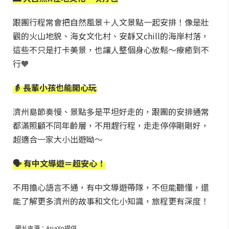
跟團行程常會把自然風景＋人文景點一起安排！像是壯
觀的火山地貌、海女文化村、安靜又chill的海岸村落，
這些不只是打卡美景，也讓人整個身心放鬆～療癒到不
行🧡
👵 長輩小孩也能開心玩
濟州島節奏慢、景點多是平坦好走的，跟團的安排通常
都滿照顧不同年齡層，不用趕行程，走走停停剛剛好，
超適合一家大小出遊呦～
🗣 有中文導遊＝超安心！
不用擔心語言不通，有中文導遊帶隊，不但能聽懂，還
能了解更多濟州的故事和文化小知識，旅程更有深度！
圖片來源：AsiaYo提供