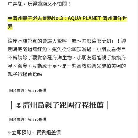
中奔馳，玩得過癮又不怕悶！
👑濟州親子必去景點No.3：AQUA PLANET 濟州海洋世
界
這座水族館真的會讓人驚呼「哇～怎麼這麼夢幻」！透
明海底隧道讓魟魚、鯊魚從你頭頂游過，小朋友看得目
不轉睛除了觀賞多種海洋生物，小朋友還能親手摸摸海
星、海參，互動感十足～是一趟寓教於樂又能拍美照的
親子行程首選📸
圖片來源：AsiaYo提供
｜🌷濟州島親子跟團行程推薦｜
圖片來源：AsiaYo提供
✨立即預訂，買貴退差價