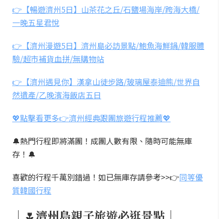
👉【暢遊濟州5日】山茶花之丘/石鹽場海岸/跨海大橋/
一晚五星君悅
👉【濟州漫遊5日】濟州島必訪景點/鮑魚海鮮鍋/韓服體
驗/超市補貨血拼/無購物站
👉【濟州遇見你】漢拿山徒步路/玻璃屋泰迪熊/世界自
然遺產/乙晚濱海飯店五日
💖點擊看更多👉濟州經典跟團旅遊行程推薦💖
🔔熱門行程即將滿團！成團人數有限、隨時可能無庫
存！🔔
喜歡的行程千萬別錯過！如已無庫存請參考>>👉
同等優
質韓國行程
｜🌷濟州島親子旅遊必逛景點｜