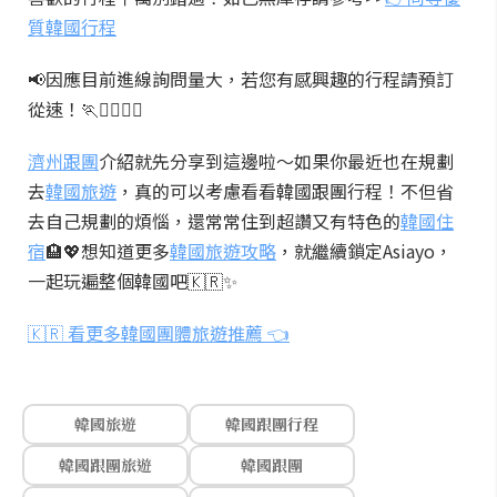
質韓國行程
📢因應目前進線詢問量大，若您有感興趣的行程請預訂
從速！🏃🏃‍♂️🏃‍♀️
濟州跟團
介紹就先分享到這邊啦～如果你最近也在規劃
去
韓國旅遊
，真的可以考慮看看韓國跟團行程！不但省
去自己規劃的煩惱，還常常住到超讚又有特色的
韓國住
宿
🏨💖想知道更多
韓國旅遊攻略
，就繼續鎖定Asiayo，
一起玩遍整個韓國吧🇰🇷✨
🇰🇷 看更多韓國團體旅遊推薦 👈
韓國旅遊
韓國跟團行程
韓國跟團旅遊
韓國跟團