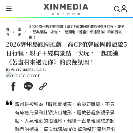
搜尋
2026濟州島跟團推薦｜高CP值韓國團體旅遊5日行程，親子
首
旅
>
>
＋經典景點一次玩，一起闖進《苦盡柑來遇見你》的浪漫氛
頁
遊
圍！
2026濟州島跟團推薦｜高CP值韓國團體旅遊5
日行程，親子＋經典景點一次玩，一起闖進
《苦盡柑來遇見你》的浪漫氛圍！
By
AsiaYofun
2025/12/16
濟州是被稱為「韓國夏威夷」的夢幻離島，不只
有療癒海景和壯觀火山地形，還藏著超多親子景
點、人氣韓劇的拍攝地，難怪一直是韓國旅遊超
熱門的選擇！這次就讓AsiaYo 幫你整理濟州島跟