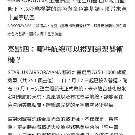
AIRSORAYAMA 主題備品，在空山基老師親自監修下，以呼應機體的銀色與
金色為基調。圖片來源｜星宇航空
亮點四：哪些航線可以搭到這架藝術
機？
STARLUX AIRSORAYAMA 藝術計畫選用 A350-1000 旗艦
機型（共 350 個座位），自 7 月 12 日起已投入營運，隨
著 10 月 1 日完整主題航班正式啟航，未來這台藝術機將
定期飛航於東京、鳳凰城以及布拉格等航線，讓旅客在
這些絕美航點間，體驗最完整的星宇航空藝術特展！
這架閃耀著洗鍊金屬光澤的藝術機，不僅僅是一架客
機，更是將前衛藝術與極致服務完美結合的「空中藝
廊」。無論你是衝著超生火的專屬備品、充滿儀式感的