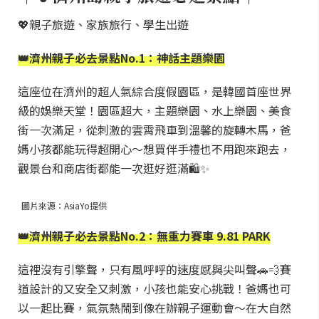
💖親子旅遊、家族旅行、學生出遊
👑濟州親子必去景點No.1：神話主題樂園
這座位在濟州的超人氣綜合度假園區，是韓國首座世界
級的娛樂天堂！園區超大，主題樂園、水上樂園、美食
街一次滿足，從刺激的雲霄飛車到溫馨的旋轉木馬，爸
媽小孩都能玩得超開心～想買伴手禮也不用跑來跑去，
觀景台和商店街都能一次逛好逛滿🛍️✨
圖片來源：AsiaYo提供
👑濟州親子必去景點No.2：無重力賽車 9.81 PARK
這裡沒有引擎聲，只有風呼呼的速度感與尖叫聲🚗💨賽
道設計的又安全又刺激，小孩也能安心挑戰！爸媽也可
以一起比賽，氣氛熱鬧到像在辦親子運動會～在大自然