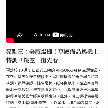
亮點三：美感爆棚！專屬備品與機上
特調「鏡空」搶先看
預計於 10 月 1 日正式上線的 AIRSORAYAMA 主題備品，
在空山基老師親自監修下，以呼應機體的銀色與金色為
基調。從登機證、姓名吊牌、紙杯到紙巾，讓旅客從登
機那一刻起就沉浸在藝術饗宴中；長程航線更推出專屬
的經濟艙與豪華經濟艙過夜包。此外，機上還提供專屬
特調「空山基特調-鏡空」，以琴酒、甜白酒為基底，融