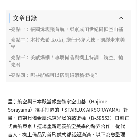
文章目錄
亮點一：張國煒親飛首航，東京成田世紀同框空山基
亮點二：木村光希 Kōki, 擔任形象大使，演繹未來美
學
亮點三：美感爆棚！專屬備品與機上特調「鏡空」搶
先看
亮點四：哪些航線可以搭到這架藝術機？
星宇航空與日本殿堂級藝術家空山基（Hajime
Sorayama）攜手打造的「STARLUX AIRSORAYAMA」計
畫，首架具備金屬洗鍊光澤的藝術機（B-58553）日前正
式首航東京！這場重新定義航空美學的跨界合作，從代
言人、機上備品到首飛儀式都話題滿滿，以下為您整理