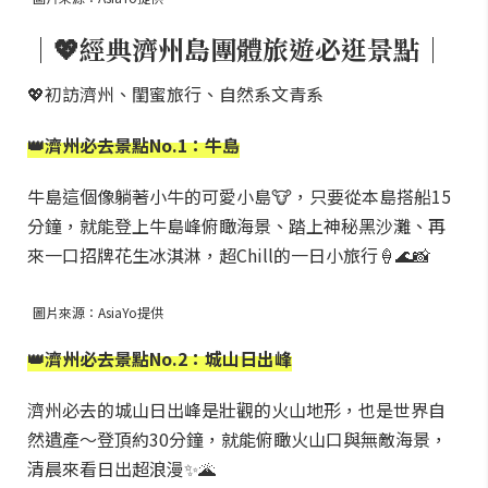
｜💖經典濟州島團體旅遊必逛景點｜
💖初訪濟州、閨蜜旅行、自然系文青系
👑濟州必去景點No.1：牛島
牛島這個像躺著小牛的可愛小島🐮，只要從本島搭船15
分鐘，就能登上牛島峰俯瞰海景、踏上神秘黑沙灘、再
來一口招牌花生冰淇淋，超Chill的一日小旅行🍦🌊📸
圖片來源：AsiaYo提供
👑濟州必去景點No.2：城山日出峰
濟州必去的城山日出峰是壯觀的火山地形，也是世界自
然遺產～登頂約30分鐘，就能俯瞰火山口與無敵海景，
清晨來看日出超浪漫✨🌋