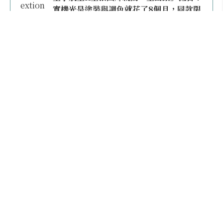
實機光是塗裝與調色就花了8個月，同款限
量模型上架即秒殺
本日熱門
不再委屈雙腿！買經濟艙有豪經艙錯覺？2026
全球「椅距最寬」航空公司大公開，第一名竟然
不是阿聯酋
2026桃園機場停車懶人包／要停桃機還是機場
外圍？收費各多少？信用卡停車優惠一次整
理！