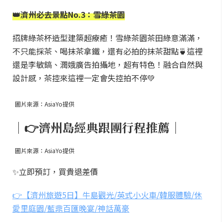
👑濟州必去景點No.3：雪綠茶園
招牌綠茶杯造型建築超療癒！雪綠茶園茶田綠意滿滿，
不只能採茶、喝抹茶拿鐵，還有必拍的抹茶甜點🍵這裡
還是李敏鎬、潤娥廣告拍攝地，超有特色！融合自然與
設計感，茶控來這裡一定會失控拍不停💚
圖片來源：AsiaYo提供
｜👉濟州島經典跟團行程推薦｜
圖片來源：AsiaYo提供
✨立即預訂，買貴退差價
👉【濟州旅遊5日】牛島觀光/英式小火車/韓服體驗/休
愛里庭園/藍鼎百匯晚宴/神話萬豪