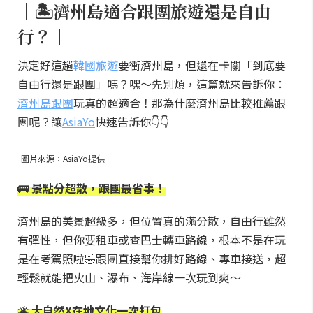
｜🏝️濟州島適合跟團旅遊還是自由
行？｜
決定好這趟
韓國旅遊
要衝濟州島，但還在卡關「到底要
自由行還是跟團」嗎？嘿～先別煩，這篇就來告訴你：
濟州島跟團
玩真的超適合！那為什麼濟州島比較推薦跟
團呢？讓
AsiaYo
快速告訴你👇👇
圖片來源：AsiaYo提供
🚌 景點分超散，跟團最省事！
濟州島的美景超級多，但位置真的滿分散，自由行雖然
有彈性，但你要租車或查巴士轉車路線，根本不是在玩
是在考駕照啦🤣跟團直接幫你排好路線、專車接送，超
輕鬆就能把火山、瀑布、海岸線一次玩到爽～
🌋 大自然X在地文化一次打包