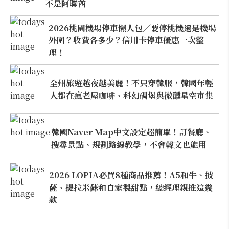
不是阿聯酋
2026桃園機場停車懶人包／要停桃機還是機場
外圍？收費各多少？信用卡停車優惠一次整
理！
全州旅遊越夜越美麗！不只穿韓服，韓國年輕
人都在瘋老屋咖啡、科幻碉堡與微醺星空市集
韓國Naver Map中文設定超簡單！訂餐廳、
搜尋景點、規劃路線教學，不會韓文也能用
2026 LOPIA必買8種商品推薦！A5和牛、披
薩、提拉米蘇和自家製甜點，總經理親推這幾
款