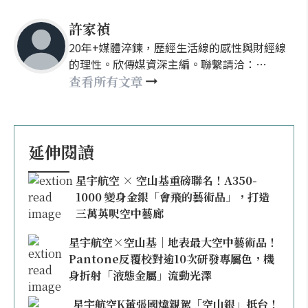
許家禎
20年+媒體淬鍊，歷經生活線的感性與財經線
的理性。欣傳媒資深主編。聯繫請洽：
nellyhsu@xinmedia.com
查看所有文章
延伸閱讀
星宇航空 × 空山基重磅聯名！A350-
1000 變身金銀「會飛的藝術品」，打造
三萬英呎空中藝廊
星宇航空×空山基｜地表最大空中藝術品！
Pantone反覆校對逾10次研發專屬色，機
身折射「液態金屬」流動光澤
星宇航空K董張國煒親駕「空山銀」抵台！