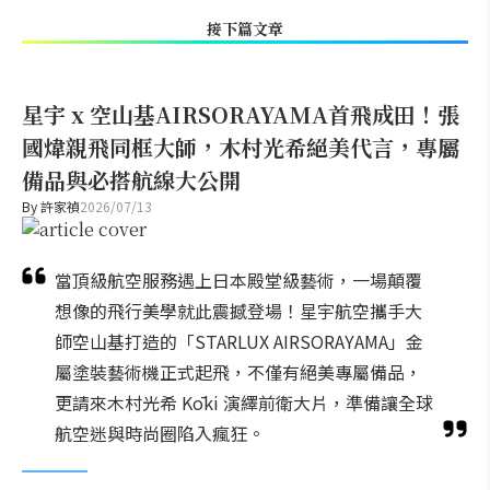
接下篇文章
星宇 x 空山基AIRSORAYAMA首飛成田！張
國煒親飛同框大師，木村光希絕美代言，專屬
備品與必搭航線大公開
By
許家禎
2026/07/13
當頂級航空服務遇上日本殿堂級藝術，一場顛覆
想像的飛行美學就此震撼登場！星宇航空攜手大
師空山基打造的「STARLUX AIRSORAYAMA」金
屬塗裝藝術機正式起飛，不僅有絕美專屬備品，
更請來木村光希 Kōki 演繹前衛大片，準備讓全球
航空迷與時尚圈陷入瘋狂。