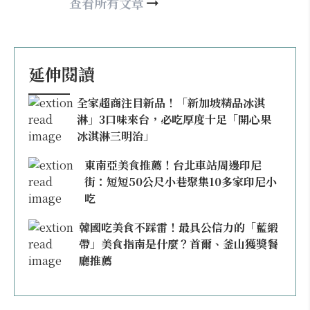
happy21917@gmail.com
查看所有文章
延伸閱讀
全家超商注目新品！「新加坡精品冰淇
淋」3口味來台，必吃厚度十足「開心果
冰淇淋三明治」
東南亞美食推薦！台北車站周邊印尼
街：短短50公尺小巷聚集10多家印尼小
吃
韓國吃美食不踩雷！最具公信力的「藍緞
帶」美食指南是什麼？首爾、釜山獲獎餐
廳推薦