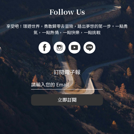
Follow Us
享受吧！環遊世界，勇敢歸零去冒險，踏出夢想的第一步。一點勇
氣，一點熱情，一點快樂，一點挑戰
訂閱電子報
立即訂閱