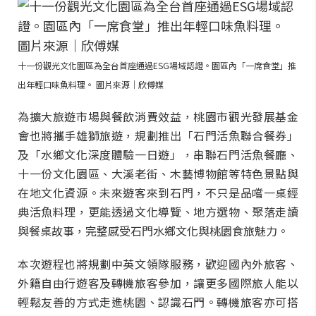
十一份觀光文化園區為全台首座通過ESG場域認證。園區內「一席食堂」推
出年輕口味魚料理。 圖片來源｜欣傅媒
為擴大旅遊市場與餐飲消費效益，桃園市觀光發展基金
會也將攜手雄獅旅遊，規劃推出「石門活魚聯合餐券」
及「水鄉文化深度體驗一日遊」，串聯石門活魚餐廳、
十一份文化園區、大溪老街、木藝博物館等特色景點與
在地文化資源。未來遊客來到石門，不只是品嚐一桌經
典活魚料理，更能透過文化導覽、地方選物、聚落走讀
與餐桌故事，完整感受石門水鄉文化與桃園食旅魅力。
本次遊程也將規劃中英文領隊服務，歡迎國內外旅客、
外籍自由行遊客及轉機旅客參加，讓更多國際旅人能以
輕鬆友善的方式走進桃園、認識石門。轉機旅客亦可搭