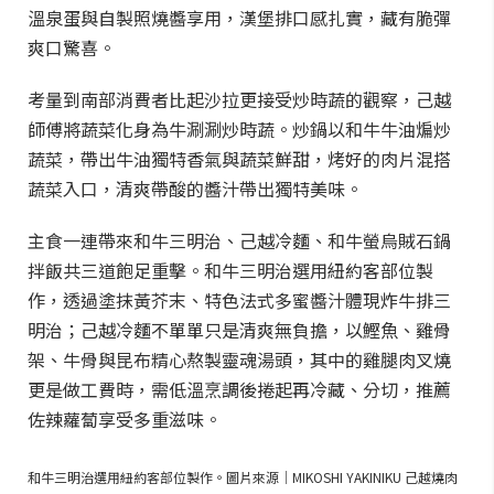
溫泉蛋與自製照燒醬享用，漢堡排口感扎實，藏有脆彈
爽口驚喜。
考量到南部消費者比起沙拉更接受炒時蔬的觀察，己越
師傅將蔬菜化身為牛涮涮炒時蔬。炒鍋以和牛牛油煸炒
蔬菜，帶出牛油獨特香氣與蔬菜鮮甜，烤好的肉片混搭
蔬菜入口，清爽帶酸的醬汁帶出獨特美味。
主食一連帶來和牛三明治、己越冷麵、和牛螢烏賊石鍋
拌飯共三道飽足重擊。和牛三明治選用紐約客部位製
作，透過塗抹黃芥末、特色法式多蜜醬汁體現炸牛排三
明治；己越冷麵不單單只是清爽無負擔，以鰹魚、雞骨
架、牛骨與昆布精心熬製靈魂湯頭，其中的雞腿肉叉燒
更是做工費時，需低溫烹調後捲起再冷藏、分切，推薦
佐辣蘿蔔享受多重滋味。
和牛三明治選用紐約客部位製作。圖片來源｜MIKOSHI YAKINIKU 己越燒肉