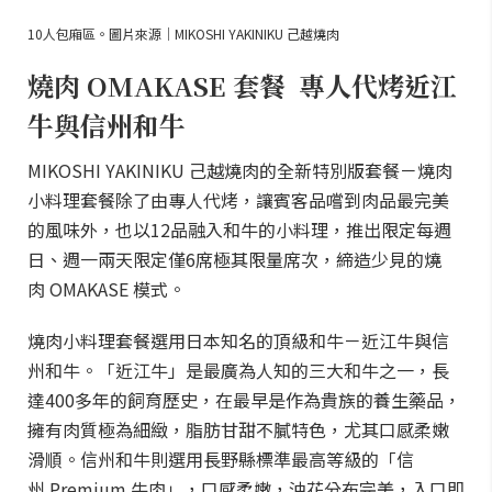
10人包廂區。圖片來源｜MIKOSHI YAKINIKU 己越燒肉
燒肉 OMAKASE 套餐 專人代烤近江
牛與信州和牛
MIKOSHI YAKINIKU 己越燒肉的全新特別版套餐－燒肉
小料理套餐除了由專人代烤，讓賓客品嚐到肉品最完美
的風味外，也以12品融入和牛的小料理，推出限定每週
日、週一兩天限定僅6席極其限量席次，締造少見的燒
肉 OMAKASE 模式。
燒肉小料理套餐選用日本知名的頂級和牛－近江牛與信
州和牛。「近江牛」是最廣為人知的三大和牛之一，長
達400多年的飼育歷史，在最早是作為貴族的養生藥品，
擁有肉質極為細緻，脂肪甘甜不膩特色，尤其口感柔嫩
滑順。信州和牛則選用長野縣標準最高等級的「信
州 Premium 牛肉」，口感柔嫩，油花分布完美，入口即