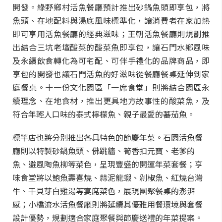
開發。綠野鄉村活魚餐廳預計推出砂鍋魚頭即享包，將
魚頭、在地配料與湯底風味標準化，讓消費者在家加熱
即可享用活魚餐廳的經典滋味；王朝活魚餐廳則規劃推
出結合三坑老壇酸菜的酸菜魚即享包，讓石門水鄉風味
及永續飲食轉化為可宅配、可伴手禮化的品牌商品，即
享包的開發也讓石門活魚的好滋味從餐廳餐桌延伸到家
庭餐桌。十一份文化園區「一席食堂」則將結合園區永
續理念、在地食材，推出更具地方故事性的酸菜魚，及
符合年輕人口味的泰式檸檬魚、親子最愛的蕃茄魚。
標竿店也將分別推出各具特色的節慶年菜。石園活魚餐
廳則以特製砂鍋魚頭、佛跳牆、筍香扣元寶、老爹的
魚、避風陶魚柳等菜色，呈現豐盛的開運年菜套餐；亨
味食堂將以鮑魚壽喜燒、蒜泥龍蝦、剁椒魚、紅燒台灣
牛、干貝芽白雞湯等宴席菜色，展現團聚餐桌的澎湃
感；小橋流水活魚餐廳則將延續其優雅用餐環境與套餐
設計優勢，規劃適合家庭聚餐與節慶送禮的年菜提案。