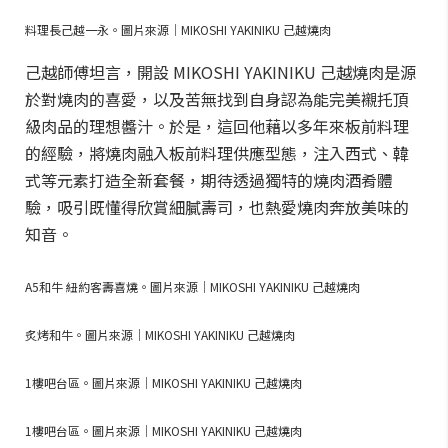
料理長己越一永。圖片來源｜MIKOSHI YAKINIKU 己越燒肉
己越師傅坦言，開設 MIKOSHI YAKINIKU 己越燒肉是源
於對燒肉的喜愛，以及苦無找到自身認為能完美襯托頂
級肉品的理想醬汁。於是，這回他藉以多年來板前料理
的經驗，將燒肉融入板前料理供應型態，注入西式、韓
式等元素打造全新套餐，期待透過獨特的燒肉酒肴體
驗，吸引既懂得欣賞細膩壽司，也熱愛燒肉奔放美味的
知音。
A5和牛 紐約客壽喜燒。圖片來源｜MIKOSHI YAKINIKU 己越燒肉
炙烤和牛。圖片來源｜MIKOSHI YAKINIKU 己越燒肉
1樓吧台區。圖片來源｜MIKOSHI YAKINIKU 己越燒肉
1樓吧台區。圖片來源｜MIKOSHI YAKINIKU 己越燒肉