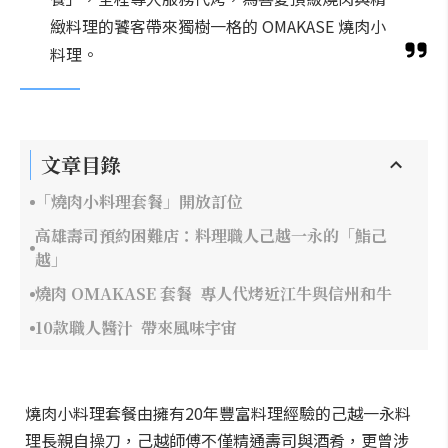
緻料理的饕客帶來獨樹一格的 OMAKASE 燒肉小
料理。
文章目錄
「燒肉小料理套餐」開放訂位
高雄壽司預約困難店：料理職人己越一永的「鮨己
越」
燒肉 OMAKASE 套餐 專人代烤近江牛與信州和牛
10款職人醬汁 帶來風味宇宙
燒肉小料理套餐由擁有20年豐富料理經驗的己越一永料
理長親自操刀，己越師傅不僅精通壽司與酒肴，更曾涉