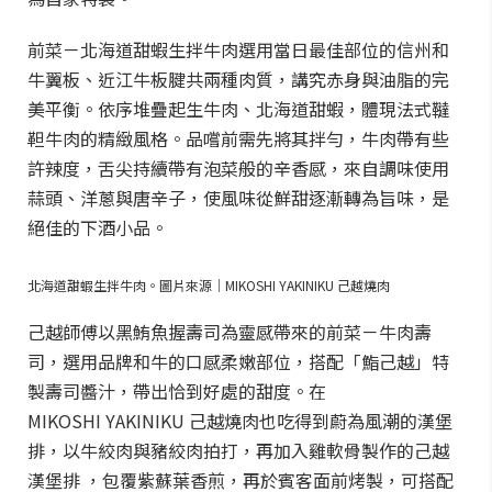
前菜－北海道甜蝦生拌牛肉選用當日最佳部位的信州和
牛翼板、近江牛板腱共兩種肉質，講究赤身與油脂的完
美平衡。依序堆疊起生牛肉、北海道甜蝦，體現法式韃
靼牛肉的精緻風格。品嚐前需先將其拌勻，牛肉帶有些
許辣度，舌尖持續帶有泡菜般的辛香感，來自調味使用
蒜頭、洋蔥與唐辛子，使風味從鮮甜逐漸轉為旨味，是
絕佳的下酒小品。
北海道甜蝦生拌牛肉。圖片來源｜MIKOSHI YAKINIKU 己越燒肉
己越師傅以黑鮪魚握壽司為靈感帶來的前菜－牛肉壽
司，選用品牌和牛的口感柔嫩部位，搭配「鮨己越」特
製壽司醬汁，帶出恰到好處的甜度。在
MIKOSHI YAKINIKU 己越燒肉也吃得到蔚為風潮的漢堡
排，以牛絞肉與豬絞肉拍打，再加入雞軟骨製作的己越
漢堡排 ，包覆紫蘇葉香煎，再於賓客面前烤製，可搭配