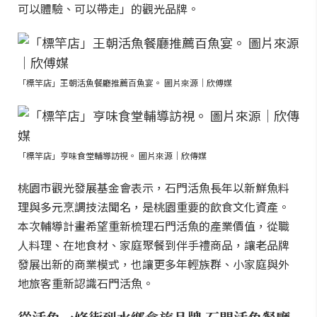
可以體驗、可以帶走」的觀光品牌。
「標竿店」王朝活魚餐廳推薦百魚宴。 圖片來源｜欣傅媒
「標竿店」亨味食堂輔導訪視。 圖片來源｜欣傳媒
桃園市觀光發展基金會表示，石門活魚長年以新鮮魚料
理與多元烹調技法聞名，是桃園重要的飲食文化資產。
本次輔導計畫希望重新梳理石門活魚的產業價值，從職
人料理、在地食材、家庭聚餐到伴手禮商品，讓老品牌
發展出新的商業模式，也讓更多年輕族群、小家庭與外
地旅客重新認識石門活魚。