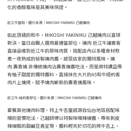
化的香醇風味是其美味保證。
近江牛盛和。圖片來源｜MIKOSHI YAKINIKU 己越燒肉
如此頂級的和牛，MIKOSHI YAKINIKU 己越燒肉以直球
對決，當日由職人選用最適當部位，燒肉 近江牛讓賓客
直接品嚐到近江牛的原味肉質，搭配店內以多種食材熬
煮一夜熟成的祕製燒肉醬，感受店家的獨特風味。燒
肉 壽喜燒 非傳統燒肉沾壽喜燒醬吃法，而是將特調且帶
有柚子甜度的獨特醬料，直接抹在大片的A5和牛紐約客
肉片上燒烤，賦予燒肉嶄新的壽喜燒風味。
近江牛-紐約客部位。圖片來源｜MIKOSHI YAKINIKU 己越燒肉
套餐其他燒肉料理，特上牛舌靈感源自仙台地區搭配味
噌的習慣吃法，己越師傅以特製味噌辣椒醬，帶有剝皮
辣椒般的甜鹹豆香呈現，醬料輕夾於切花的烤牛舌上，