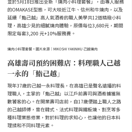
並於5月18日推出全新「燒肉小料理套餐」，由專人服務
的OMAKASE型態，可大啖近江牛、信州和牛燒肉，以及
延續「鮨己越」高人氣酒肴的職人美學共12道精緻小料
理，高雄少見的細膩燒肉體驗，原價每位3,680元，期間
限定每套3,200 元+10%服務費。
燒肉小料理套餐。圖片來源｜MIKOSHI YAKINIKU 己越燒肉
高雄壽司預約困難店：料理職人己越
一永的「鮨己越」
現年37歲的己越一永料理長，在高雄已是聲名遠播的料
理職人，主掌的「鮨己越」以江戶前壽司與酒肴擄獲無
數饕客的心。在開業壽司店前，自17歲便踏上職人之路
的己越師傅，曾在韓式、法式料理與鐵板燒、割烹等多
種料理業態修業，對於料理的求知心，也讓他的日本料
理揉和不同料理元素。