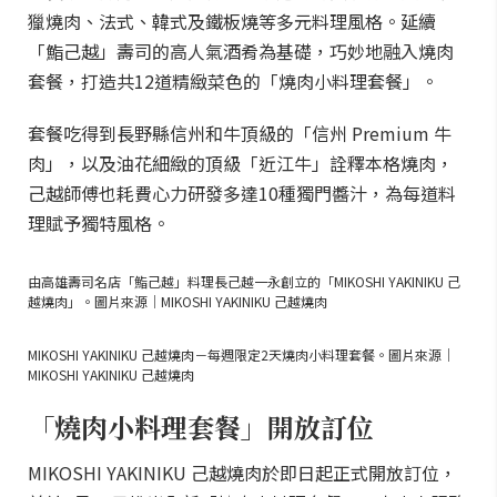
獵燒肉、法式、韓式及鐵板燒等多元料理風格。延續
「鮨己越」壽司的高人氣酒肴為基礎，巧妙地融入燒肉
套餐，打造共12道精緻菜色的「燒肉小料理套餐」。
套餐吃得到長野縣信州和牛頂級的「信州 Premium 牛
肉」，以及油花細緻的頂級「近江牛」詮釋本格燒肉，
己越師傅也耗費心力研發多達10種獨門醬汁，為每道料
理賦予獨特風格。
由高雄壽司名店「鮨己越」料理長己越一永創立的「MIKOSHI YAKINIKU 己
越燒肉」。圖片來源｜MIKOSHI YAKINIKU 己越燒肉
MIKOSHI YAKINIKU 己越燒肉－每週限定2天燒肉小料理套餐。圖片來源｜
MIKOSHI YAKINIKU 己越燒肉
「燒肉小料理套餐」開放訂位
MIKOSHI YAKINIKU 己越燒肉於即日起正式開放訂位，