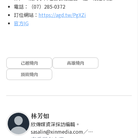
電話：（07）285-0372
訂位網站：
https://agd.tw/PgXZi
官方IG
己越燒肉
高雄燒肉
頂級燒肉
林芳如
欣傳媒資深採訪編輯。
sasalin@xinmedia.com／