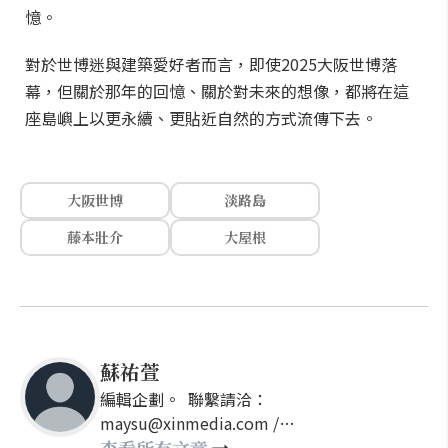
憶。
對於世博迷與建築愛好者而言，即使2025大阪世博落
幕，但關於那年的回憶、關於對未來的想像，都將在這
座島嶼上以更永續、更貼近自然的方式流傳下去。
大阪世博
淡路島
藤本壯介
大屋根
蘇祐萱
編輯企劃。 聯繫請洽：
maysu@xinmedia.com /
may860527@gmail.com