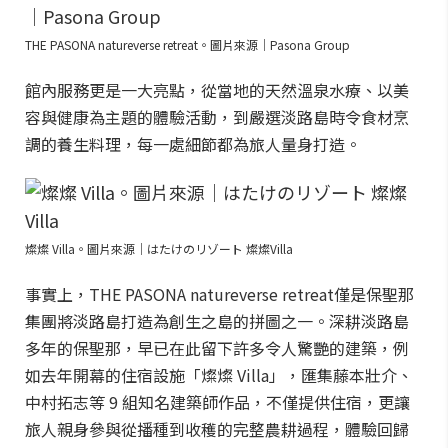
THE PASONA natureverse retreat。圖片來源｜Pasona Group
館內服務更是一大亮點，從當地的天然溫泉水療、以美
容與健康為主題的體驗活動，到嚴選淡路島時令食材烹
調的養生料理，每一處細節都為旅人量身打造。
燦燦 Villa。圖片來源｜はたけのリゾート 燦燦Villa
事實上，THE PASONA natureverse retreat僅是保聖那
集團將淡路島打造為創生之島的拼圖之一。深耕淡路島
多年的保聖那，早已在此留下許多令人驚艷的建築，例
如去年開幕的住宿設施「燦燦 Villa」，匯集藤本壯介、
中村拓志等 9 組知名建築師作品，不僅提供住宿，更讓
旅人親身參與從播種到收穫的完整農耕過程，體驗回歸