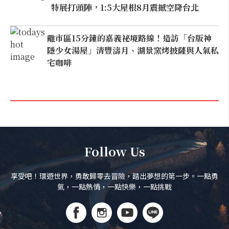
特展打頭陣，1:5大屋根8月震撼空降台北
離市區15分鐘的嘉義祕境路線！造訪「台版神
隱少女湯屋」清豐濤月、湖景窯烤披薩與人氣私
宅咖啡
Follow Us
享受吧！環遊世界，勇敢歸零去冒險，踏出夢想的第一步。一點勇
氣，一點熱情，一點快樂，一點挑戰