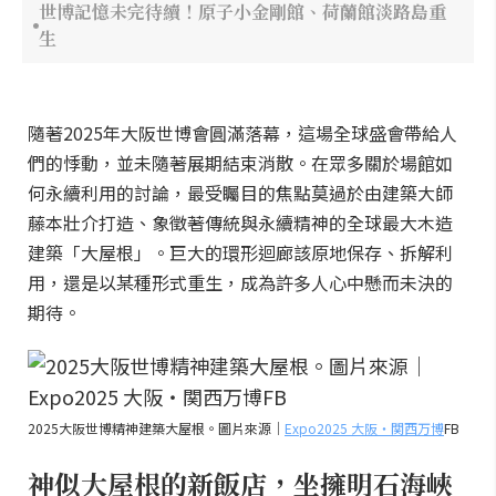
世博記憶未完待續！原子小金剛館、荷蘭館淡路島重
生
隨著2025年大阪世博會圓滿落幕，這場全球盛會帶給人
們的悸動，並未隨著展期結束消散。在眾多關於場館如
何永續利用的討論，最受矚目的焦點莫過於由建築大師
藤本壯介打造、象徵著傳統與永續精神的全球最大木造
建築「大屋根」。巨大的環形迴廊該原地保存、拆解利
用，還是以某種形式重生，成為許多人心中懸而未決的
期待。
2025大阪世博精神建築大屋根。圖片來源｜
Expo2025 大阪・関西万博
FB
神似大屋根的新飯店，坐擁明石海峽