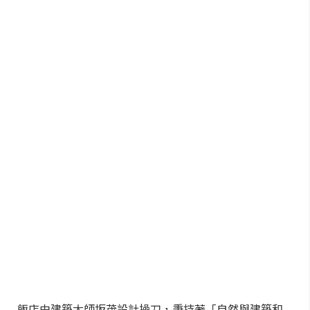
飯店由建築大師坂茂設計操刀，秉持著「自然與建築和