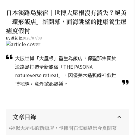
日本淡路島旅宿｜世博大屋根沒有消失？絕美
「環形飯店」新開幕，面海眺望的健康養生療
癒度假村
By
蘇祐萱
2026/07/08
大阪世博「大屋根」重生為飯店？保聖那集團於
淡路島打造全新旅宿「THE PASONA
natureverse retreat」，因優美木造弧線神似世
博地標，意外掀起熱議。
文章目錄
神似大屋根的新飯店，坐擁明石海峽絕景今夏開幕