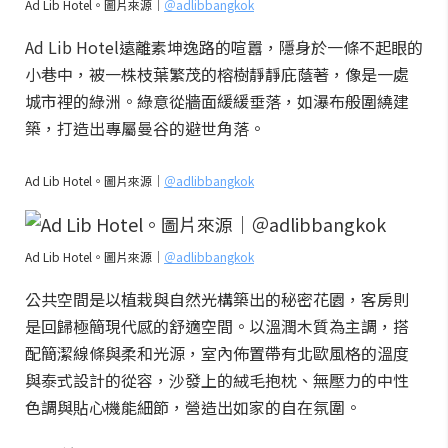
Ad Lib Hotel。圖片來源｜
＠adlibbangkok
Ad Lib Hotel遠離素坤逸路的喧囂，隱身於一條不起眼的
小巷中，被一株枝葉繁茂的榕樹靜靜庇蔭著，像是一處
城市裡的綠洲。綠意從牆面緩緩垂落，如瀑布般圍繞建
築，打造出專屬曼谷的避世角落。
Ad Lib Hotel。圖片來源｜
＠adlibbangkok
Ad Lib Hotel。圖片來源｜
＠adlibbangkok
公共空間是以植栽與自然光構築出的秘密花園，客房則
是回歸極簡現代感的舒適空間。以溫潤木質為主調，搭
配簡潔線條與柔和光源，室內佈置帶有北歐風格的溫度
與泰式設計的從容，沙發上的絨毛抱枕、無壓力的中性
色調與貼心機能細節，營造出如家的自在氛圍。