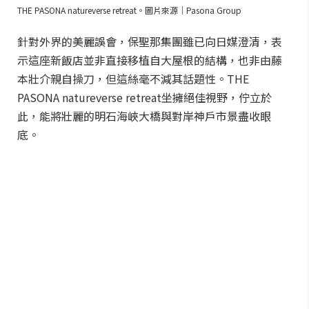
THE PASONA natureverse retreat。圖片來源｜Pasona Group
針對外界的美麗誤會，保聖那集團雖已向日媒澄清，表
示這座新飯店並非直接移植自大屋根的結構，也非由藤
本壯介親自操刀，但這絲毫不減其話題性。THE
PASONA natureverse retreat坐擁絕佳視野，佇立於
此，能將壯麗的明石海峽大橋與對岸神戶市景盡收眼
底。