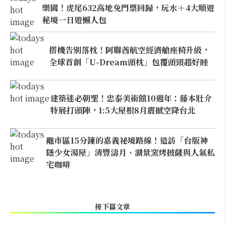
樂園！虎尾632高地免門票回歸，玩水＋4大順遊
秘境一日遊懶人包
搭機告別落枕！阿聯酋航空經濟艙座椅升級，
全球首創「U-Dream頭枕」包覆頭頸超好睡
建築迷必朝聖！忠泰美術館10週年：藤本壯介
特展打頭陣，1:5大屋根8月震撼空降台北
離市區15分鐘的嘉義祕境路線！造訪「台版神
隱少女湯屋」清豐濤月、湖景窯烤披薩與人氣私
宅咖啡
接下篇文章