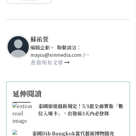
蘇祐萱
編輯企劃。 聯繫請洽：
maysu@xinmedia.com /
may860527@gmail.com
查看所有文章
延伸閱讀
泰國旅遊最新規定！5/1起全面實施「數
位入境卡」，出發前3天內必登錄
泰國Dib Bangkok當代藝術博物館亮