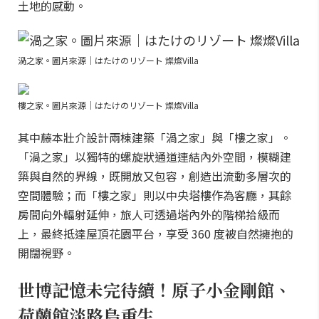
土地的感動。
渦之家。圖片來源｜はたけのリゾート 燦燦Villa
樓之家。圖片來源｜はたけのリゾート 燦燦Villa
其中藤本壯介設計兩棟建築「渦之家」與「樓之家」。
「渦之家」以獨特的螺旋狀通道連結內外空間，模糊建
築與自然的界線，既開放又包容，創造出流動多層次的
空間體驗；而「樓之家」則以中央塔樓作為客廳，其餘
房間向外輻射延伸，旅人可透過塔內外的階梯拾級而
上，最終抵達屋頂花園平台，享受 360 度被自然擁抱的
開闊視野。
世博記憶未完待續！原子小金剛館、
荷蘭館淡路島重生