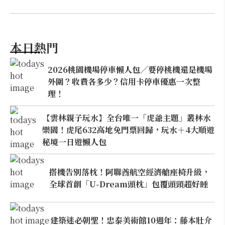
本日熱門
2026桃園機場停車懶人包／要停桃機還是機場
外圍？收費各多少？信用卡停車優惠一次整
理！
【雲林親子玩水】全台唯一「虎爺主題」叢林水
樂園！虎尾632高地免門票回歸，玩水＋4大順遊
秘境一日遊懶人包
搭機告別落枕！阿聯酋航空經濟艙座椅升級，
全球首創「U-Dream頭枕」包覆頭頸超好睡
建築迷必朝聖！忠泰美術館10週年：藤本壯介