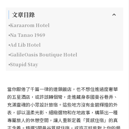
文章目錄
Karaarom Hotel
Na Tanao 1969
Ad Lib Hotel
GalileOasis Boutique Hotel
Stupid Stay
當你厭倦了千篇一律的連鎖飯店，也不想住進過度奢華
的五星酒店，或許該轉個彎，走進藏身泰國曼谷巷弄、
充滿靈魂的小眾設計旅宿。這些地方沒有金碧輝煌的外
表，卻以溫柔光影、細緻選物和在地故事，構築出一種
專屬旅人的休憩空間，讓人重新定義「質感住宿」的真
正含義。精選5間曼谷質感住宿，或許正好能對上你的頻