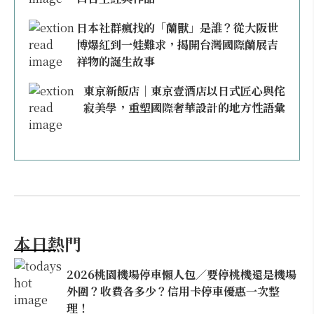
日本社群瘋找的「蘭獸」是誰？從大阪世
博爆紅到一娃難求，揭開台灣國際蘭展吉
祥物的誕生故事
東京新飯店｜東京壹酒店以日式匠心與侘
寂美學，重塑國際奢華設計的地方性語彙
本日熱門
2026桃園機場停車懶人包／要停桃機還是機場
外圍？收費各多少？信用卡停車優惠一次整
理！