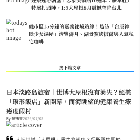
建築迷必朝聖！忠泰美術館10週年：藤本壯介
特展打頭陣，1:5大屋根8月震撼空降台北
離市區15分鐘的嘉義祕境路線！造訪「台版神
隱少女湯屋」清豐濤月、湖景窯烤披薩與人氣私
宅咖啡
接下篇文章
日本淡路島旅宿｜世博大屋根沒有消失？絕美
「環形飯店」新開幕，面海眺望的健康養生療
癒度假村
By
蘇祐萱
2026/07/08
大阪世博「大屋根」重生為飯店？保聖那集團於