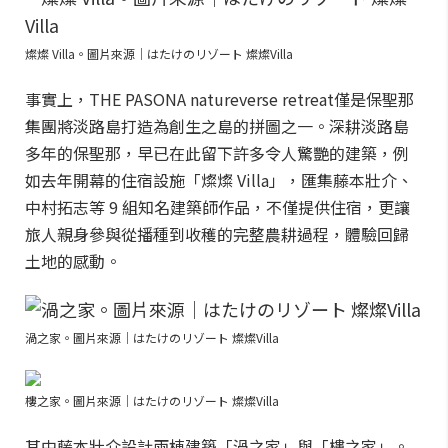
燦燦 Villa。圖片來源｜はたけのリゾート 燦燦Villa
事實上，THE PASONA natureverse retreat僅是保聖那
集團將淡路島打造為創生之島的拼圖之一。深耕淡路島
多年的保聖那，早已在此留下許多令人驚艷的建築，例
如去年開幕的住宿設施「燦燦 Villa」，匯集藤本壯介、
中村拓志等 9 組知名建築師作品，不僅提供住宿，更讓
旅人親身參與從播種到收穫的完整農耕過程，體驗回歸
土地的感動。
渦之家。圖片來源｜はたけのリゾート 燦燦Villa
樓之家。圖片來源｜はたけのリゾート 燦燦Villa
其中藤本壯介設計兩棟建築「渦之家」與「樓之家」。