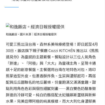
和逸飯店。圖片來源｜經濟日報授權提供
可愛三熊出沒台南，森林系美味療癒登場！即日起至4月
30日，飯店旗下親子餐廳 Cozzi KITCHÉN 推出以《熊熊
遇見你》為靈感的主題套餐。餐點設計以三位人氣角色
「胖達」、「阿極」與「大大」為靈魂主角，呈現卡通
感十足的創意餐盤。主餐選用台南在地特色刈包，烙印
熊掌造型外皮，包裹香酥炸魚、生菜與濃郁起司，再搭
配與瓜瓜園聯名的地瓜薯條，份量飽滿又滿滿童趣。甜
點則用角色色彩與個性細膩刻畫——黑白雙色奶酪象徵
胖達的冷靜可愛，純白奶酪搭配太妃糖慕斯蛋糕與新鮮
水果，完美詮釋阿極的純真模樣，而大大則化身濃郁美