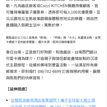
動。凡為飯店房客或Cozzi KITCHÉN餐廳用餐顧客，皆
可獲得專屬電子優惠券，憑券即可每人100元優惠價，至
瓜瓜園地瓜生態故事館親身體驗挖地瓜的樂趣，將自然
農趣融入假期生活中，寓教於樂。
餐點設計以三位人氣角色「胖達」、「阿極」與「大大」為靈魂主角，呈現
卡通感十足的創意餐盤。 圖片來源｜經濟日報授權提供
春日台南，正是旅行好時節。和逸飯店·台南西門館以
可愛卡通為媒介，打造親子與情侶都能盡情放鬆的沉浸
式主題旅程，從繽紛美味到豐富活動，一站滿足所有療
癒需求。即刻撥打 (06)702-6699 訂房與預約用餐，展開
與熊熊們的快樂冒險！
【延伸閱讀】
宜蘭凱渡廣場酒店進軍國際！攜手全球最大獨立酒
店品牌 五星旅宿體驗、庵 SPA、江振誠鍋物一次解