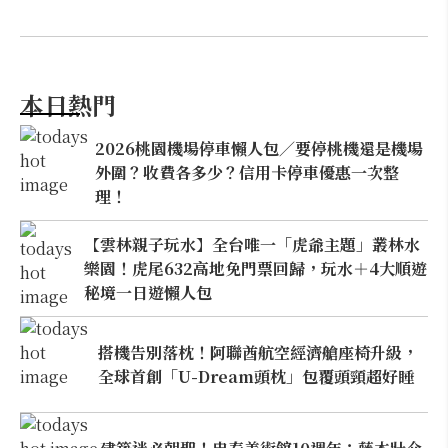
本日熱門
2026桃園機場停車懶人包／要停桃機還是機場
外圍？收費各多少？信用卡停車優惠一次整
理！
【雲林親子玩水】全台唯一「虎爺主題」叢林水
樂園！虎尾632高地免門票回歸，玩水＋4大順遊
秘境一日遊懶人包
搭機告別落枕！阿聯酋航空經濟艙座椅升級，
全球首創「U-Dream頭枕」包覆頭頸超好睡