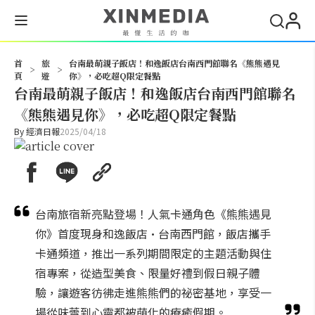
搜尋
首
旅
台南最萌親子飯店！和逸飯店台南西門館聯名《熊熊遇見
>
>
頁
遊
你》，必吃超Q限定餐點
台南最萌親子飯店！和逸飯店台南西門館聯名
《熊熊遇見你》，必吃超Q限定餐點
By
經濟日報
2025/04/18
台南旅宿新亮點登場！人氣卡通角色《熊熊遇見
你》首度現身和逸飯店·台南西門館，飯店攜手
卡通頻道，推出一系列期間限定的主題活動與住
宿專案，從造型美食、限量好禮到假日親子體
驗，讓遊客彷彿走進熊熊們的祕密基地，享受一
場從味蕾到心靈都被萌化的療癒假期。