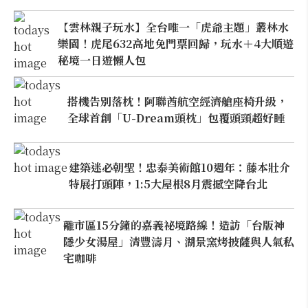
【雲林親子玩水】全台唯一「虎爺主題」叢林水
樂園！虎尾632高地免門票回歸，玩水＋4大順遊
秘境一日遊懶人包
搭機告別落枕！阿聯酋航空經濟艙座椅升級，
全球首創「U-Dream頭枕」包覆頭頸超好睡
建築迷必朝聖！忠泰美術館10週年：藤本壯介
特展打頭陣，1:5大屋根8月震撼空降台北
離市區15分鐘的嘉義祕境路線！造訪「台版神
隱少女湯屋」清豐濤月、湖景窯烤披薩與人氣私
宅咖啡