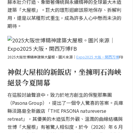
藤本壯介打造、象徵著傳統與永續精神的全球最大木造
建築「大屋根」。巨大的環形迴廊該原地保存、拆解利
用，還是以某種形式重生，成為許多人心中懸而未決的
期待。
2025大阪世博精神建築大屋根。圖片來源｜
Expo2025 大阪・関西万博
FB
神似大屋根的新飯店，坐擁明石海峽
絕景今夏開幕
在這股討論聲浪中，致力於地方創生的保聖那集團
（Pasona Group），提出了一個令人驚喜的答案。兵庫
縣淡路島全新飯店「THE PASONA natureverse
retreat」，其優美的木造弧形外觀、溫潤的曲線結構與
世博「大屋根」有著驚人相似度，於今（2026）年 6 月