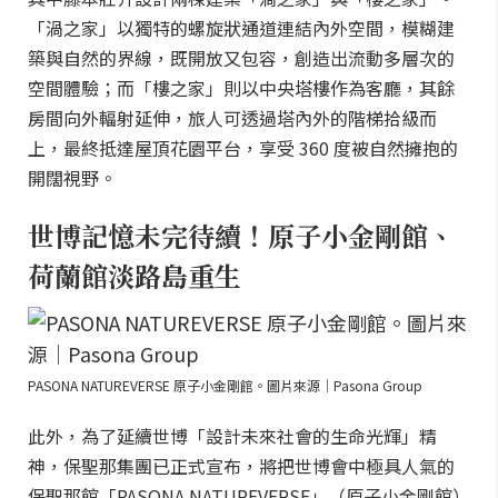
「渦之家」以獨特的螺旋狀通道連結內外空間，模糊建
築與自然的界線，既開放又包容，創造出流動多層次的
空間體驗；而「樓之家」則以中央塔樓作為客廳，其餘
房間向外輻射延伸，旅人可透過塔內外的階梯拾級而
上，最終抵達屋頂花園平台，享受 360 度被自然擁抱的
開闊視野。
世博記憶未完待續！原子小金剛館、
荷蘭館淡路島重生
PASONA NATUREVERSE 原子小金剛館。圖片來源｜Pasona Group
此外，為了延續世博「設計未來社會的生命光輝」精
神，保聖那集團已正式宣布，將把世博會中極具人氣的
保聖那館「PASONA NATUREVERSE」（原子小金剛館）