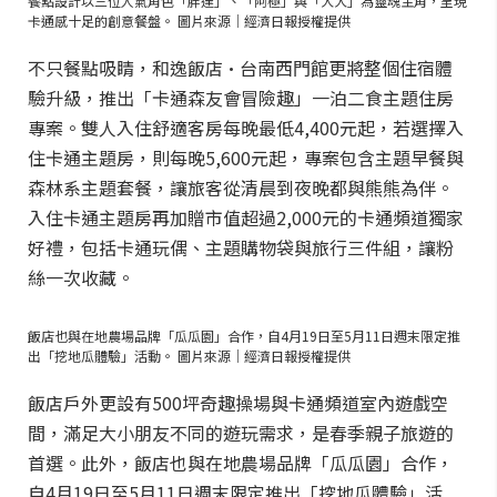
餐點設計以三位人氣角色「胖達」、「阿極」與「大大」為靈魂主角，呈現
卡通感十足的創意餐盤。 圖片來源｜經濟日報授權提供
不只餐點吸睛，和逸飯店·台南西門館更將整個住宿體
驗升級，推出「卡通森友會冒險趣」一泊二食主題住房
專案。雙人入住舒適客房每晚最低4,400元起，若選擇入
住卡通主題房，則每晚5,600元起，專案包含主題早餐與
森林系主題套餐，讓旅客從清晨到夜晚都與熊熊為伴。
入住卡通主題房再加贈市值超過2,000元的卡通頻道獨家
好禮，包括卡通玩偶、主題購物袋與旅行三件組，讓粉
絲一次收藏。
飯店也與在地農場品牌「瓜瓜園」合作，自4月19日至5月11日週末限定推
出「挖地瓜體驗」活動。 圖片來源｜經濟日報授權提供
飯店戶外更設有500坪奇趣操場與卡通頻道室內遊戲空
間，滿足大小朋友不同的遊玩需求，是春季親子旅遊的
首選。此外，飯店也與在地農場品牌「瓜瓜園」合作，
自4月19日至5月11日週末限定推出「挖地瓜體驗」活