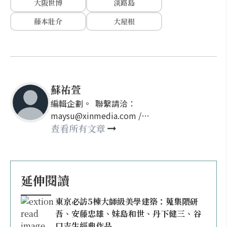
大阪世博
淡路島
藤本壯介
大屋根
蘇祐萱
編輯企劃。 聯繫請洽：
maysu@xinmedia.com /
may860527@gmail.com
查看所有文章
延伸閱讀
東京必訪5棟大師級美學建築：蒐集隈研
吾、安藤忠雄、妹島和世、丹下健三、谷
口吉生經典作品