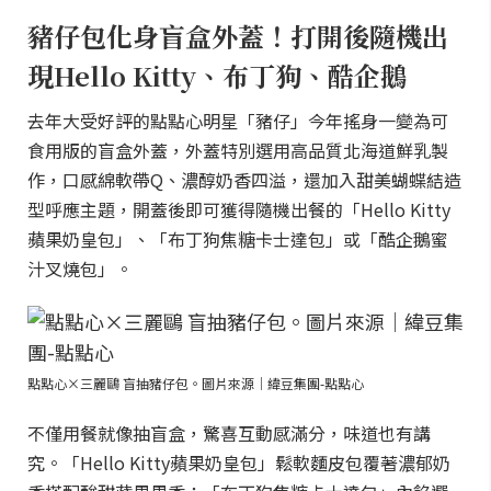
豬仔包化身盲盒外蓋！打開後隨機出
現Hello Kitty、布丁狗、酷企鵝
去年大受好評的點點心明星「豬仔」今年搖身一變為可
食用版的盲盒外蓋，外蓋特別選用高品質北海道鮮乳製
作，口感綿軟帶Q、濃醇奶香四溢，還加入甜美蝴蝶結造
型呼應主題，開蓋後即可獲得隨機出餐的「Hello Kitty
蘋果奶皇包」、「布丁狗焦糖卡士達包」或「酷企鵝蜜
汁叉燒包」。
點點心×三麗鷗 盲抽豬仔包。圖片來源｜緯豆集團-點點心
不僅用餐就像抽盲盒，驚喜互動感滿分，味道也有講
究。「Hello Kitty蘋果奶皇包」鬆軟麵皮包覆著濃郁奶