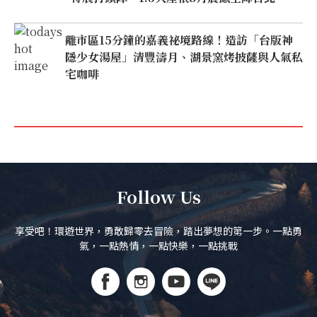
離市區15分鐘的嘉義祕境路線！造訪「台版神
隱少女湯屋」清豐濤月、湖景窯烤披薩與人氣私
宅咖啡
Follow Us
享受吧！環遊世界，勇敢歸零去冒險，踏出夢想的第一步。一點勇
氣，一點熱情，一點快樂，一點挑戰