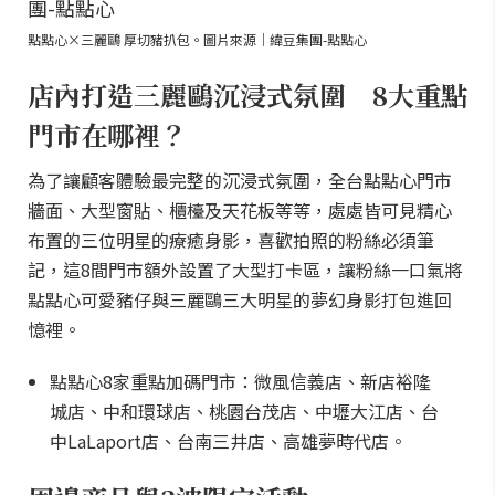
點點心×三麗鷗 厚切豬扒包。圖片來源｜緯豆集團-點點心
店內打造三麗鷗沉浸式氛圍 8大重點
門市在哪裡？
為了讓顧客體驗最完整的沉浸式氛圍，全台點點心門市
牆面、大型窗貼、櫃檯及天花板等等，處處皆可見精心
布置的三位明星的療癒身影，喜歡拍照的粉絲必須筆
記，這8間門市額外設置了大型打卡區，讓粉絲一口氣將
點點心可愛豬仔與三麗鷗三大明星的夢幻身影打包進回
憶裡。
點點心8家重點加碼門市：微風信義店、新店裕隆
城店、中和環球店、桃園台茂店、中壢大江店、台
中LaLaport店、台南三井店、高雄夢時代店。