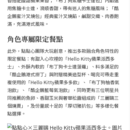
香搭配酸甜蘋果果香；「布丁狗焦糖卡士達包」內餡選
用焦糖卡士達，滑順香甜，帶有迷人的焦糖風味；「酷
企鵝蜜汁叉燒包」經典蜜汁叉燒餡，鹹甜交織、肉香飽
滿，充滿港式風味。
角色專屬限定餐點
此外，點點心團隊大玩創意，推出多款融合角色特性的
限定餐點：有甜入心坎裡的「Hello Kitty蘋果派西多
士」、外酥內軟的「布丁狗卡士達菠蘿」、料多滿足的
「酷企鵝港式撈丁」與附贈精美造型杯、喝完可帶走重
複使用的「Hello Kitty蘋果多多飲」、「布丁狗柚香氣
泡飲」、「酷企鵝藍莓氣泡飲」，同時更有三位明星共
同推薦的魚卵、香甜玉米與奢華松露組成的「三麗鷗三
個燒賣」，及份量感十足的「厚切豬扒包」等多樣化餐
點選擇。