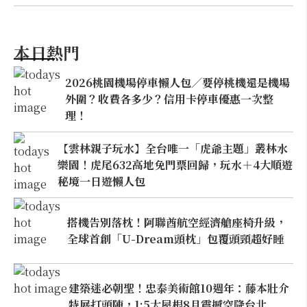
本日熱門
2026桃園機場停車懶人包／要停桃機還是機場
外圍？收費各多少？信用卡停車優惠一次整
理！
【雲林親子玩水】全台唯一「虎爺主題」叢林水
樂園！虎尾632高地免門票回歸，玩水＋4大順遊
秘境一日遊懶人包
搭機告別落枕！阿聯酋航空經濟艙座椅升級，
全球首創「U-Dream頭枕」包覆頭頸超好睡
建築迷必朝聖！忠泰美術館10週年：藤本壯介
特展打頭陣，1:5大屋根8月震撼空降台北