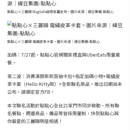
點點心×三麗鷗 MagSafe磁吸氣囊支架。圖片來源｜緯豆集團-點點心
點點心×三麗鷗 電繡皮革卡套。圖片來源｜緯豆集團-點點心
加碼：7/27起，點點心官網獨家禮盒與UberEats限量套
餐。
第二波：消費滿額新款盲抽卡包+指定加碼小物+電繡皮
革卡套（Hello Kitty款）+全新聯名商品。推出日期尚未
公布，請鎖定官方FB。
本次聯名活動於點點心全台21家門市同步啟動，所有聯
名餐點、周邊商品、備品等皆採限量制，快到點點心與
你最愛的三麗鷗明星相遇！