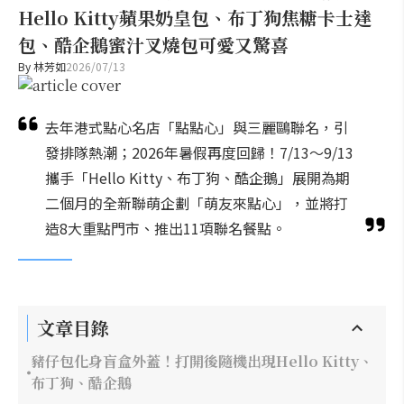
Hello Kitty蘋果奶皇包、布丁狗焦糖卡士達
包、酷企鵝蜜汁叉燒包可愛又驚喜
By
林芳如
2026/07/13
去年港式點心名店「點點心」與三麗鷗聯名，引
發排隊熱潮；2026年暑假再度回歸！7/13～9/13
攜手「Hello Kitty、布丁狗、酷企鵝」展開為期
二個月的全新聯萌企劃「萌友來點心」，並將打
造8大重點門市、推出11項聯名餐點。
文章目錄
豬仔包化身盲盒外蓋！打開後隨機出現Hello Kitty、
布丁狗、酷企鵝