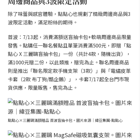
周邊商品與3波限定活動
除了味蕾與感官體驗，點點心也規劃了精緻周邊商品與3
波限定活動，滿足粉絲的期待。
首波：7/13起，消費滿額送盲抽卡包+軟萌周邊商品限量
發售。點購任一聯名餐點且單筆消費滿500元，即贈「點
點心 X 三麗鷗盲抽卡包」一份（共計4款，隨機出貨），
滿1000元贈二份，以此類推，贈完為止。聯名周邊商品
則是推出「聯名限定款手機支架（3款）」與「電繡皮革
卡套（2款 布丁狗/酷企鵝）」，卡套7/17起全台門市現
貨供應，限量販售，售完為止。
點點心×三麗鷗滿額贈品 首波盲抽卡包。圖片來源｜緯豆集團-點點心