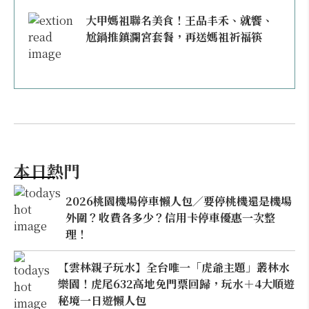
大甲媽祖聯名美食！王品丰禾、就饗、
尬鍋推鎮瀾宮套餐，再送媽祖祈福筷
本日熱門
2026桃園機場停車懶人包／要停桃機還是機場
外圍？收費各多少？信用卡停車優惠一次整
理！
【雲林親子玩水】全台唯一「虎爺主題」叢林水
樂園！虎尾632高地免門票回歸，玩水＋4大順遊
秘境一日遊懶人包