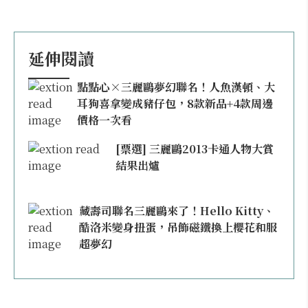
延伸閱讀
點點心×三麗鷗夢幻聯名！人魚漢頓、大
耳狗喜拿變成豬仔包，8款新品+4款周邊
價格一次看
[票選] 三麗鷗2013卡通人物大賞
結果出爐
藏壽司聯名三麗鷗來了！Hello Kitty、
酷洛米變身扭蛋，吊飾磁鐵換上櫻花和服
超夢幻