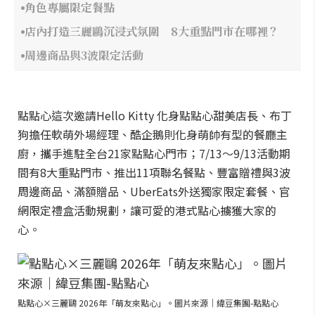
角色專屬限定餐點
店內打造三麗鷗沉浸式氛圍 8大重點門市在哪裡？
周邊商品與3波限定活動
點點心這次邀請Hello Kitty 化身點點心甜美店長、布丁
狗擔任軟萌外場經理、酷企鵝則化身萌帥有型的餐廳主
廚，攜手進駐全台21家點點心門市；7/13～9/13活動期
間有8大重點門市、推出11項聯名餐點、豐富贈禮與3波
周邊商品、滿額贈品、UberEats外送獨家限定套餐、官
網限定禮盒活動規劃，讓可愛的港式點心擄獲大家的
心。
點點心×三麗鷗 2026年「萌友來點心」。圖片來源｜緯豆集團-點點心