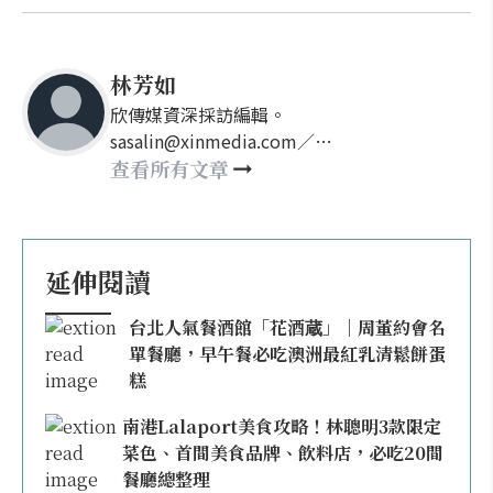
林芳如
欣傳媒資深採訪編輯。
sasalin@xinmedia.com／
happy21917@gmail.com
查看所有文章
延伸閱讀
台北人氣餐酒館「花酒蔵」｜周董約會名
單餐廳，早午餐必吃澳洲最紅乳清鬆餅蛋
糕
南港Lalaport美食攻略！林聰明3款限定
菜色、首間美食品牌、飲料店，必吃20間
餐廳總整理