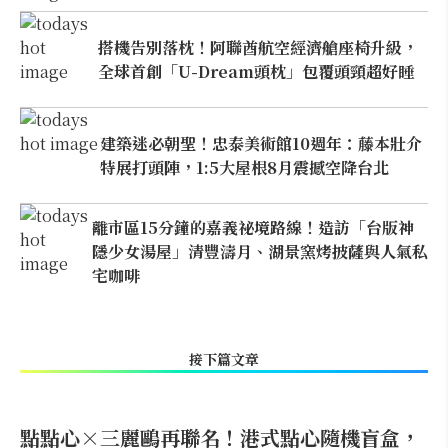
搭機告別落枕！阿聯酋航空經濟艙座椅升級，
全球首創「U-Dream頭枕」包覆頭頸超好睡
建築迷必朝聖！忠泰美術館10週年：藤本壯介
特展打頭陣，1:5大屋根8月震撼空降台北
離市區15分鐘的嘉義祕境路線！造訪「台版神
隱少女湯屋」清豐濤月、湖景窯烤披薩與人氣私
宅咖啡
接下篇文章
點點心×三麗鷗再聯名！港式點心隨機盲盒，