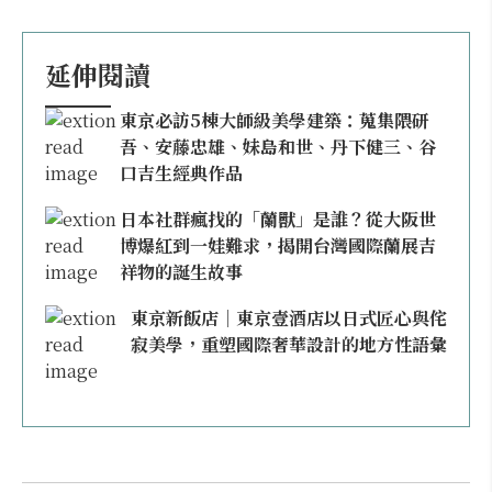
延伸閱讀
東京必訪5棟大師級美學建築：蒐集隈研
吾、安藤忠雄、妹島和世、丹下健三、谷
口吉生經典作品
日本社群瘋找的「蘭獸」是誰？從大阪世
博爆紅到一娃難求，揭開台灣國際蘭展吉
祥物的誕生故事
東京新飯店｜東京壹酒店以日式匠心與侘
寂美學，重塑國際奢華設計的地方性語彙