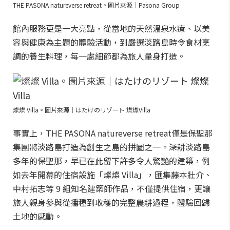
THE PASONA natureverse retreat。圖片來源｜Pasona Group
館內服務更是一大亮點，從當地的天然溫泉水療、以美
容與健康為主題的體驗活動，到嚴選淡路島時令食材烹
調的養生料理，每一處細節都為旅人量身打造。
燦燦 Villa。圖片來源｜はたけのリゾート 燦燦Villa
事實上，THE PASONA natureverse retreat僅是保聖那
集團將淡路島打造為創生之島的拼圖之一。深耕淡路島
多年的保聖那，早已在此留下許多令人驚艷的建築，例
如去年開幕的住宿設施「燦燦 Villa」，匯集藤本壯介、
中村拓志等 9 組知名建築師作品，不僅提供住宿，更讓
旅人親身參與從播種到收穫的完整農耕過程，體驗回歸
土地的感動。