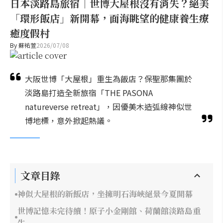
日本淡路島旅宿｜世博大屋根沒有消失？絕美
「環形飯店」新開幕，面海眺望的健康養生療
癒度假村
By
蘇祐萱
2026/07/08
大阪世博「大屋根」重生為飯店？保聖那集團於
淡路島打造全新旅宿「THE PASONA
natureverse retreat」，因優美木造弧線神似世
博地標，意外掀起熱議。
文章目錄
神似大屋根的新飯店，坐擁明石海峽絕景今夏開幕
世博記憶未完待續！原子小金剛館、荷蘭館淡路島重
生