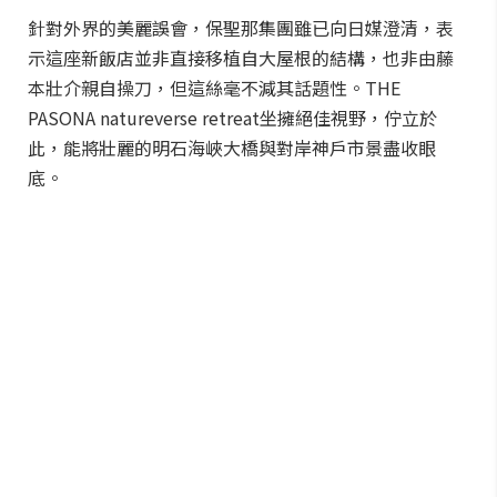
針對外界的美麗誤會，保聖那集團雖已向日媒澄清，表
示這座新飯店並非直接移植自大屋根的結構，也非由藤
本壯介親自操刀，但這絲毫不減其話題性。THE
PASONA natureverse retreat坐擁絕佳視野，佇立於
此，能將壯麗的明石海峽大橋與對岸神戶市景盡收眼
底。