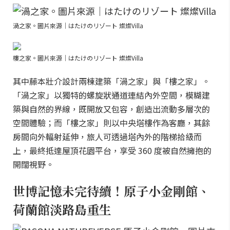
渦之家。圖片來源｜はたけのリゾート 燦燦Villa
樓之家。圖片來源｜はたけのリゾート 燦燦Villa
其中藤本壯介設計兩棟建築「渦之家」與「樓之家」。
「渦之家」以獨特的螺旋狀通道連結內外空間，模糊建
築與自然的界線，既開放又包容，創造出流動多層次的
空間體驗；而「樓之家」則以中央塔樓作為客廳，其餘
房間向外輻射延伸，旅人可透過塔內外的階梯拾級而
上，最終抵達屋頂花園平台，享受 360 度被自然擁抱的
開闊視野。
世博記憶未完待續！原子小金剛館、
荷蘭館淡路島重生