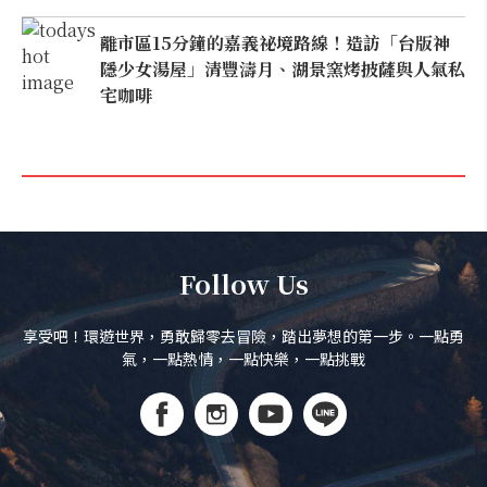
離市區15分鐘的嘉義祕境路線！造訪「台版神
隱少女湯屋」清豐濤月、湖景窯烤披薩與人氣私
宅咖啡
Follow Us
享受吧！環遊世界，勇敢歸零去冒險，踏出夢想的第一步。一點勇
氣，一點熱情，一點快樂，一點挑戰