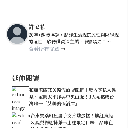
許家禎
20年+媒體淬鍊，歷經生活線的感性與財經線
的理性。欣傳媒資深主編。聯繫請洽：
nellyhsu@xinmedia.com
查看所有文章
延伸閱讀
花蓮潔西艾美渡假酒店開箱｜房內享私人溫
泉、遠眺太平洋與中央山脈！3大亮點成台
灣唯一「艾美渡假酒店」
台東寶桑町屋攜手文青雞蛋糕！推紅烏龍
＆鳳梨釋迦抹茶卡士達限定口味，品味在