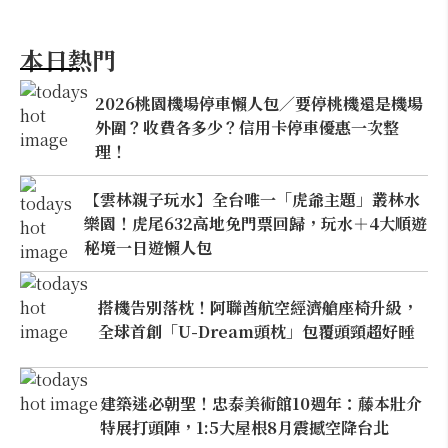
本日熱門
2026桃園機場停車懶人包／要停桃機還是機場
外圍？收費各多少？信用卡停車優惠一次整
理！
【雲林親子玩水】全台唯一「虎爺主題」叢林水
樂園！虎尾632高地免門票回歸，玩水＋4大順遊
秘境一日遊懶人包
搭機告別落枕！阿聯酋航空經濟艙座椅升級，
全球首創「U-Dream頭枕」包覆頭頸超好睡
建築迷必朝聖！忠泰美術館10週年：藤本壯介
特展打頭陣，1:5大屋根8月震撼空降台北