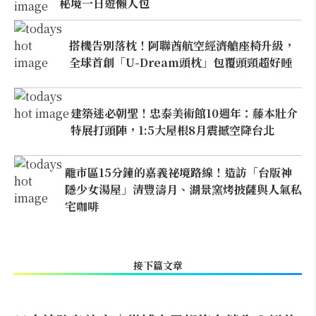
秘境一日遊懶人包
搭機告別落枕！阿聯酋航空經濟艙座椅升級，
全球首創「U-Dream頭枕」包覆頭頸超好睡
建築迷必朝聖！忠泰美術館10週年：藤本壯介
特展打頭陣，1:5大屋根8月震撼空降台北
離市區15分鐘的嘉義祕境路線！造訪「台版神
隱少女湯屋」清豐濤月、湖景窯烤披薩與人氣私
宅咖啡
接下篇文章