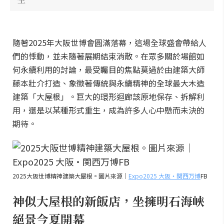
隨著2025年大阪世博會圓滿落幕，這場全球盛會帶給人
們的悸動，並未隨著展期結束消散。在眾多關於場館如
何永續利用的討論，最受矚目的焦點莫過於由建築大師
藤本壯介打造、象徵著傳統與永續精神的全球最大木造
建築「大屋根」。巨大的環形迴廊該原地保存、拆解利
用，還是以某種形式重生，成為許多人心中懸而未決的
期待。
2025大阪世博精神建築大屋根。圖片來源｜
Expo2025 大阪・関西万博
FB
神似大屋根的新飯店，坐擁明石海峽
絕景今夏開幕