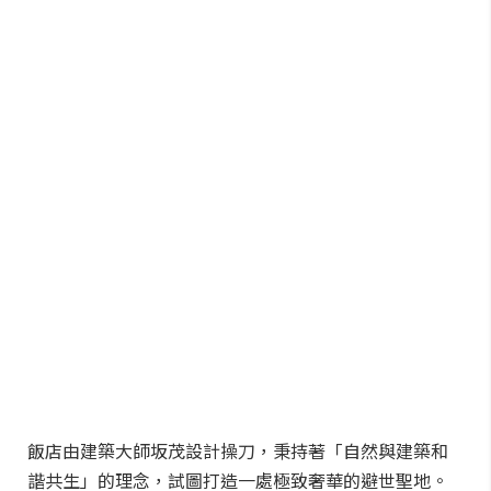
飯店由建築大師坂茂設計操刀，秉持著「自然與建築和
諧共生」的理念，試圖打造一處極致奢華的避世聖地。