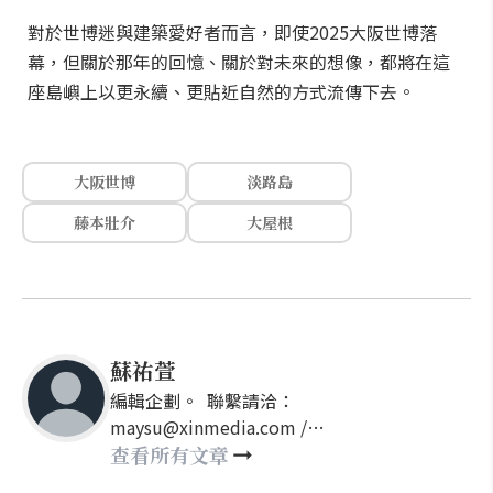
對於世博迷與建築愛好者而言，即使2025大阪世博落
幕，但關於那年的回憶、關於對未來的想像，都將在這
座島嶼上以更永續、更貼近自然的方式流傳下去。
大阪世博
淡路島
藤本壯介
大屋根
蘇祐萱
編輯企劃。 聯繫請洽：
maysu@xinmedia.com /
may860527@gmail.com
查看所有文章