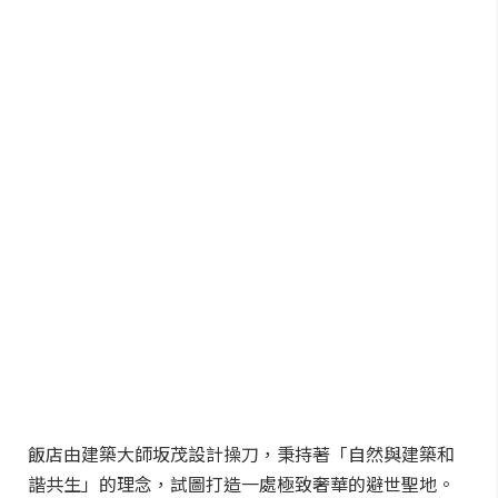
飯店由建築大師坂茂設計操刀，秉持著「自然與建築和
諧共生」的理念，試圖打造一處極致奢華的避世聖地。