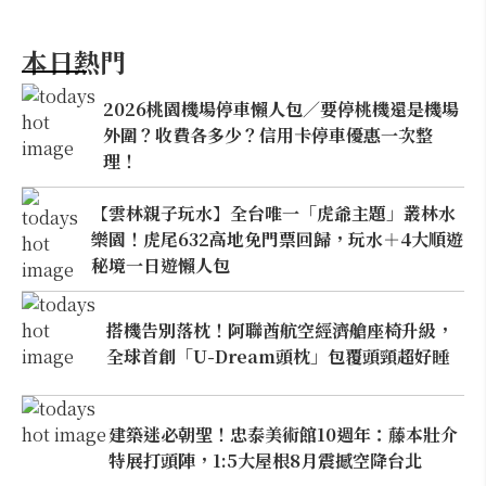
本日熱門
2026桃園機場停車懶人包／要停桃機還是機場
外圍？收費各多少？信用卡停車優惠一次整
理！
【雲林親子玩水】全台唯一「虎爺主題」叢林水
樂園！虎尾632高地免門票回歸，玩水＋4大順遊
秘境一日遊懶人包
搭機告別落枕！阿聯酋航空經濟艙座椅升級，
全球首創「U-Dream頭枕」包覆頭頸超好睡
建築迷必朝聖！忠泰美術館10週年：藤本壯介
特展打頭陣，1:5大屋根8月震撼空降台北