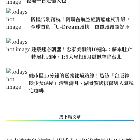
秘境一日遊懶人包
搭機告別落枕！阿聯酋航空經濟艙座椅升級，
全球首創「U-Dream頭枕」包覆頭頸超好睡
建築迷必朝聖！忠泰美術館10週年：藤本壯介
特展打頭陣，1:5大屋根8月震撼空降台北
離市區15分鐘的嘉義祕境路線！造訪「台版神
隱少女湯屋」清豐濤月、湖景窯烤披薩與人氣私
宅咖啡
接下篇文章