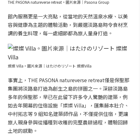
THE PASONA natureverse retreat。圖片來源｜Pasona Group
館內服務更是一大亮點，從當地的天然溫泉水療、以美
容與健康為主題的體驗活動，到嚴選淡路島時令食材烹
調的養生料理，每一處細節都為旅人量身打造。
燦燦 Villa。圖片來源｜はたけのリゾート 燦燦Villa
事實上，THE PASONA natureverse retreat僅是保聖那
集團將淡路島打造為創生之島的拼圖之一。深耕淡路島
多年的保聖那，早已在此留下許多令人驚艷的建築，例
如去年開幕的住宿設施「燦燦 Villa」，匯集藤本壯介、
中村拓志等 9 組知名建築師作品，不僅提供住宿，更讓
旅人親身參與從播種到收穫的完整農耕過程，體驗回歸
土地的感動。