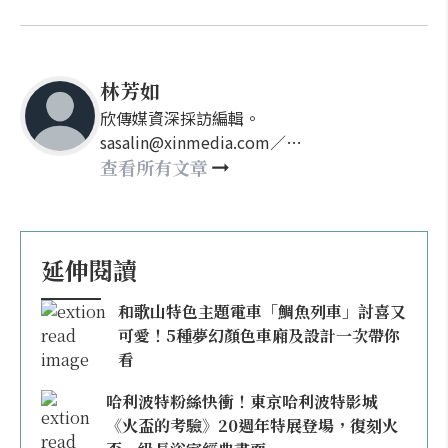
林芳如
欣傳媒資深採訪編輯。
sasalin@xinmedia.com／
happy21917@gmail.com
查看所有文章
延伸閱讀
和歌山特色主題電車「鯛魚列車」討喜又
可愛！5種夢幻顏色車廂及設計一次帶你
看
哈利波特粉絲快衝！東京哈利波特影城
《火盃的考驗》20週年特展登場，復刻火