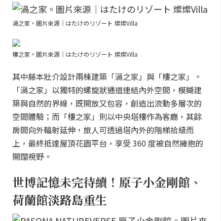
渦之家。圖片來源｜はたけのリゾート 燦燦Villa
樓之家。圖片來源｜はたけのリゾート 燦燦Villa
其中藤本壯介設計兩棟建築「渦之家」與「樓之家」。
「渦之家」以獨特的螺旋狀通道連結內外空間，模糊建
築與自然的界線，既開放又包容，創造出流動多層次的
空間體驗；而「樓之家」則以中央塔樓作為客廳，其餘
房間向外輻射延伸，旅人可透過塔內外的階梯拾級而
上，最終抵達屋頂花園平台，享受 360 度被自然擁抱的
開闊視野。
世博記憶未完待續！原子小金剛館、
荷蘭館淡路島重生