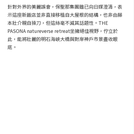
針對外界的美麗誤會，保聖那集團雖已向日媒澄清，表
示這座新飯店並非直接移植自大屋根的結構，也非由藤
本壯介親自操刀，但這絲毫不減其話題性。THE
PASONA natureverse retreat坐擁絕佳視野，佇立於
此，能將壯麗的明石海峽大橋與對岸神戶市景盡收眼
底。