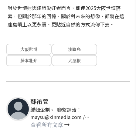
對於世博迷與建築愛好者而言，即使2025大阪世博落
幕，但關於那年的回憶、關於對未來的想像，都將在這
座島嶼上以更永續、更貼近自然的方式流傳下去。
大阪世博
淡路島
藤本壯介
大屋根
蘇祐萱
編輯企劃。 聯繫請洽：
maysu@xinmedia.com /
may860527@gmail.com
查看所有文章