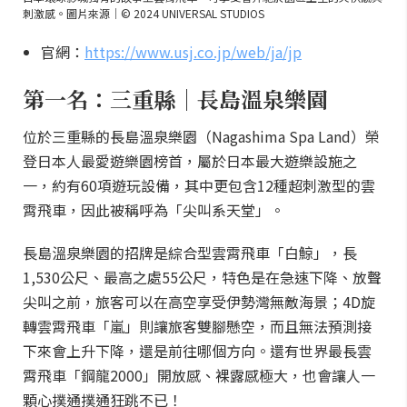
刺激感。圖片來源｜© 2024 UNIVERSAL STUDIOS
官網：
https://www.usj.co.jp/web/ja/jp
第一名：三重縣｜長島溫泉樂園
位於三重縣的長島溫泉樂園（Nagashima Spa Land）榮
登日本人最愛遊樂園榜首，屬於日本最大遊樂設施之
一，約有60項遊玩設備，其中更包含12種超刺激型的雲
霄飛車，因此被稱呼為「尖叫系天堂」。
長島溫泉樂園的招牌是綜合型雲霄飛車「白鯨」，長
1,530公尺、最高之處55公尺，特色是在急速下降、放聲
尖叫之前，旅客可以在高空享受伊勢灣無敵海景；4D旋
轉雲霄飛車「嵐」則讓旅客雙腳懸空，而且無法預測接
下來會上升下降，還是前往哪個方向。還有世界最長雲
霄飛車「鋼龍2000」開放感、裸露感極大，也會讓人一
顆心撲通撲通狂跳不已！