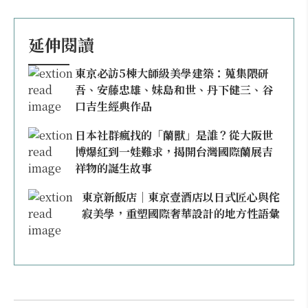
延伸閱讀
東京必訪5棟大師級美學建築：蒐集隈研
吾、安藤忠雄、妹島和世、丹下健三、谷
口吉生經典作品
日本社群瘋找的「蘭獸」是誰？從大阪世
博爆紅到一娃難求，揭開台灣國際蘭展吉
祥物的誕生故事
東京新飯店｜東京壹酒店以日式匠心與侘
寂美學，重塑國際奢華設計的地方性語彙