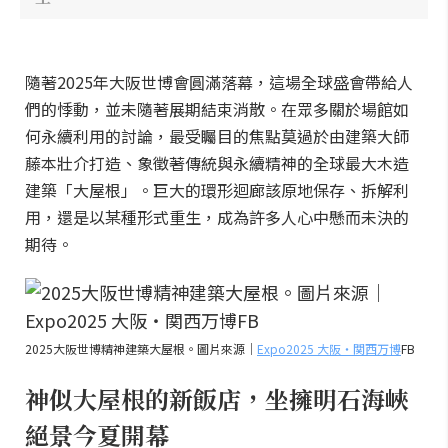
隨著2025年大阪世博會圓滿落幕，這場全球盛會帶給人
們的悸動，並未隨著展期結束消散。在眾多關於場館如
何永續利用的討論，最受矚目的焦點莫過於由建築大師
藤本壯介打造、象徵著傳統與永續精神的全球最大木造
建築「大屋根」。巨大的環形迴廊該原地保存、拆解利
用，還是以某種形式重生，成為許多人心中懸而未決的
期待。
2025大阪世博精神建築大屋根。圖片來源｜
Expo2025 大阪・関西万博
FB
神似大屋根的新飯店，坐擁明石海峽
絕景今夏開幕