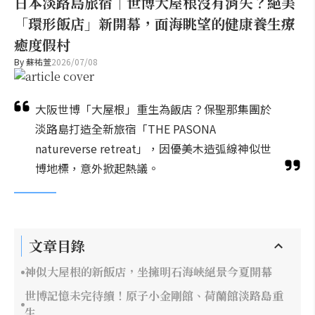
日本淡路島旅宿｜世博大屋根沒有消失？絕美
「環形飯店」新開幕，面海眺望的健康養生療
癒度假村
By
蘇祐萱
2026/07/08
大阪世博「大屋根」重生為飯店？保聖那集團於
淡路島打造全新旅宿「THE PASONA
natureverse retreat」，因優美木造弧線神似世
博地標，意外掀起熱議。
文章目錄
神似大屋根的新飯店，坐擁明石海峽絕景今夏開幕
世博記憶未完待續！原子小金剛館、荷蘭館淡路島重
生