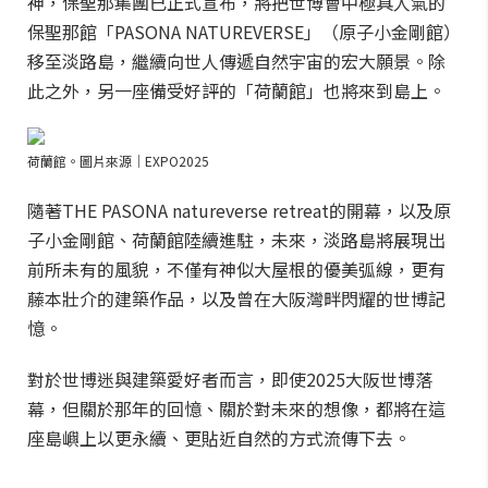
神，保聖那集團已正式宣布，將把世博會中極具人氣的
保聖那館「PASONA NATUREVERSE」（原子小金剛館）
移至淡路島，繼續向世人傳遞自然宇宙的宏大願景。除
此之外，另一座備受好評的「荷蘭館」也將來到島上。
荷蘭館。圖片來源｜EXPO2025
隨著THE PASONA natureverse retreat的開幕，以及原
子小金剛館、荷蘭館陸續進駐，未來，淡路島將展現出
前所未有的風貌，不僅有神似大屋根的優美弧線，更有
藤本壯介的建築作品，以及曾在大阪灣畔閃耀的世博記
憶。
對於世博迷與建築愛好者而言，即使2025大阪世博落
幕，但關於那年的回憶、關於對未來的想像，都將在這
座島嶼上以更永續、更貼近自然的方式流傳下去。