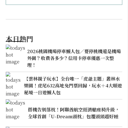
本日熱門
2026桃園機場停車懶人包／要停桃機還是機場
外圍？收費各多少？信用卡停車優惠一次整
理！
【雲林親子玩水】全台唯一「虎爺主題」叢林水
樂園！虎尾632高地免門票回歸，玩水＋4大順遊
秘境一日遊懶人包
搭機告別落枕！阿聯酋航空經濟艙座椅升級，
全球首創「U-Dream頭枕」包覆頭頸超好睡