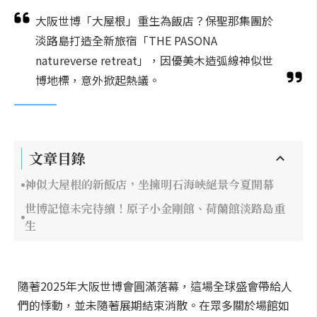
大阪世博「大屋根」重生為飯店？保聖那集團於
淡路島打造全新旅宿「THE PASONA
natureverse retreat」，因優美木造弧線神似世
博地標，意外掀起熱議。
文章目錄
神似大屋根的新飯店，坐擁明石海峽絕景今夏開幕
世博記憶未完待續！原子小金剛館、荷蘭館淡路島重
生
隨著2025年大阪世博會圓滿落幕，這場全球盛會帶給人
們的悸動，並未隨著展期結束消散。在眾多關於場館如