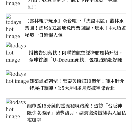
理！
【雲林親子玩水】全台唯一「虎爺主題」叢林水
樂園！虎尾632高地免門票回歸，玩水＋4大順遊
秘境一日遊懶人包
搭機告別落枕！阿聯酋航空經濟艙座椅升級，
全球首創「U-Dream頭枕」包覆頭頸超好睡
建築迷必朝聖！忠泰美術館10週年：藤本壯介
特展打頭陣，1:5大屋根8月震撼空降台北
離市區15分鐘的嘉義祕境路線！造訪「台版神
隱少女湯屋」清豐濤月、湖景窯烤披薩與人氣私
宅咖啡