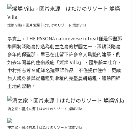
燦燦 Villa。圖片來源｜はたけのリゾート 燦燦Villa
事實上，THE PASONA natureverse retreat僅是保聖那
集團將淡路島打造為創生之島的拼圖之一。深耕淡路島
多年的保聖那，早已在此留下許多令人驚艷的建築，例
如去年開幕的住宿設施「燦燦 Villa」，匯集藤本壯介、
中村拓志等 9 組知名建築師作品，不僅提供住宿，更讓
旅人親身參與從播種到收穫的完整農耕過程，體驗回歸
土地的感動。
渦之家。圖片來源｜はたけのリゾート 燦燦Villa
樓之家。圖片來源｜はたけのリゾート 燦燦Villa