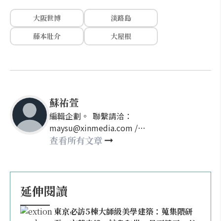
大阪世博
淡路島
藤本壯介
大屋根
蘇祐萱
編輯企劃。 聯繫請洽：
maysu@xinmedia.com /
may860527@gmail.com
查看所有文章
延伸閱讀
東京必訪5棟大師級美學建築：蒐集隈研