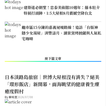
建築迷必朝聖！忠泰美術館10週年：藤本壯介
特展打頭陣，1:5大屋根8月震撼空降台北
離市區15分鐘的嘉義祕境路線！造訪「台版神
隱少女湯屋」清豐濤月、湖景窯烤披薩與人氣私
宅咖啡
接下篇文章
日本淡路島旅宿｜世博大屋根沒有消失？絕美
「環形飯店」新開幕，面海眺望的健康養生療
癒度假村
By
蘇祐萱
2026/07/08