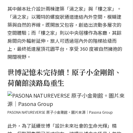
其中藤本壯介設計兩棟建築「渦之家」與「樓之家」。
「渦之家」以獨特的螺旋狀通道連結內外空間，模糊建
築與自然的界線，既開放又包容，創造出流動多層次的
空間體驗；而「樓之家」則以中央塔樓作為客廳，其餘
房間向外輻射延伸，旅人可透過塔內外的階梯拾級而
上，最終抵達屋頂花園平台，享受 360 度被自然擁抱的
開闊視野。
世博記憶未完待續！原子小金剛館、
荷蘭館淡路島重生
PASONA NATUREVERSE 原子小金剛館。圖片來源｜Pasona Group
此外，為了延續世博「設計未來社會的生命光輝」精