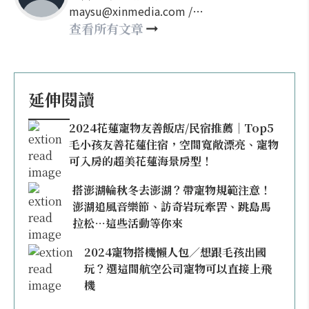
maysu@xinmedia.com /
may860527@gmail.com
查看所有文章
延伸閱讀
2024花蓮寵物友善飯店/民宿推薦｜Top5
毛小孩友善花蓮住宿，空間寬敞漂亮、寵物
可入房的超美花蓮海景房型！
搭澎湖輪秋冬去澎湖？帶寵物規範注意！
澎湖追風音樂節、訪奇岩玩牽罟、跳島馬
拉松…這些活動等你來
2024寵物搭機懶人包／想跟毛孩出國
玩？選這間航空公司寵物可以直接上飛
機