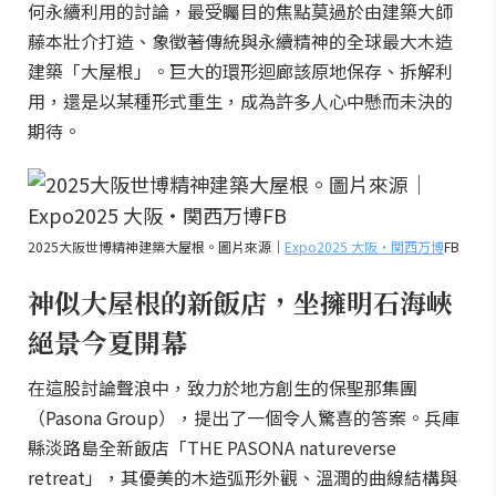
何永續利用的討論，最受矚目的焦點莫過於由建築大師
藤本壯介打造、象徵著傳統與永續精神的全球最大木造
建築「大屋根」。巨大的環形迴廊該原地保存、拆解利
用，還是以某種形式重生，成為許多人心中懸而未決的
期待。
2025大阪世博精神建築大屋根。圖片來源｜
Expo2025 大阪・関西万博
FB
神似大屋根的新飯店，坐擁明石海峽
絕景今夏開幕
在這股討論聲浪中，致力於地方創生的保聖那集團
（Pasona Group），提出了一個令人驚喜的答案。兵庫
縣淡路島全新飯店「THE PASONA natureverse
retreat」，其優美的木造弧形外觀、溫潤的曲線結構與