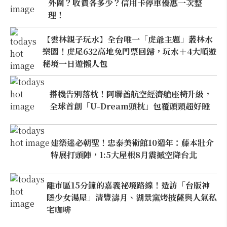
外圍？收費各多少？信用卡停車優惠一次整
理！
【雲林親子玩水】全台唯一「虎爺主題」叢林水
樂園！虎尾632高地免門票回歸，玩水＋4大順遊
秘境一日遊懶人包
搭機告別落枕！阿聯酋航空經濟艙座椅升級，
全球首創「U-Dream頭枕」包覆頭頸超好睡
建築迷必朝聖！忠泰美術館10週年：藤本壯介
特展打頭陣，1:5大屋根8月震撼空降台北
離市區15分鐘的嘉義祕境路線！造訪「台版神
隱少女湯屋」清豐濤月、湖景窯烤披薩與人氣私
宅咖啡