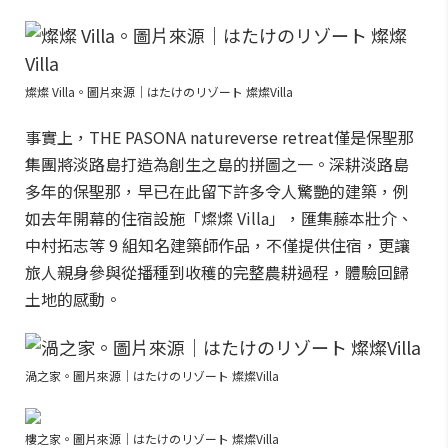
燦燦 Villa。圖片來源｜はたけのリゾート 燦燦Villa
事實上，THE PASONA natureverse retreat僅是保聖那
集團將淡路島打造為創生之島的拼圖之一。深耕淡路島
多年的保聖那，早已在此留下許多令人驚艷的建築，例
如去年開幕的住宿設施「燦燦 Villa」，匯集藤本壯介、
中村拓志等 9 組知名建築師作品，不僅提供住宿，更讓
旅人親身參與從播種到收穫的完整農耕過程，體驗回歸
土地的感動。
渦之家。圖片來源｜はたけのリゾート 燦燦Villa
樓之家。圖片來源｜はたけのリゾート 燦燦Villa