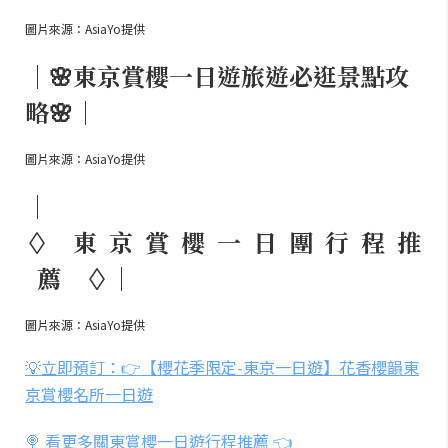
圖片來源：AsiaYo提供
｜🌸東京賞櫻一日遊旅遊必逛景點攻
略🌸｜
圖片來源：AsiaYo提供
｜
◊ 東 京 賞 櫻 一 日 團 行 程 推
薦 ◊｜
圖片來源：AsiaYo提供
💡立即預訂：👉【櫻花季限定-東京一日遊】花香櫻韻東
京賞櫻名所一日遊
🍭 看更多關東賞櫻一日遊行程推薦 👈