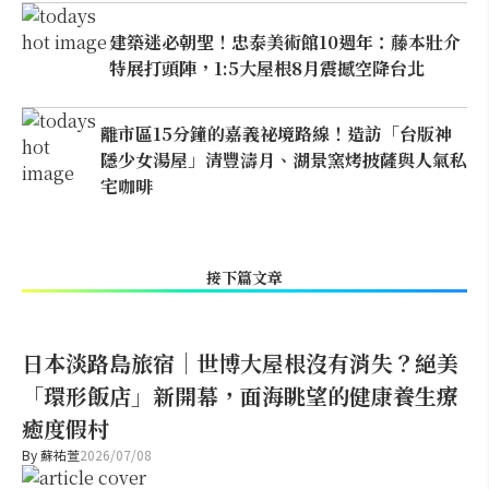
建築迷必朝聖！忠泰美術館10週年：藤本壯介
特展打頭陣，1:5大屋根8月震撼空降台北
離市區15分鐘的嘉義祕境路線！造訪「台版神
隱少女湯屋」清豐濤月、湖景窯烤披薩與人氣私
宅咖啡
接下篇文章
日本淡路島旅宿｜世博大屋根沒有消失？絕美
「環形飯店」新開幕，面海眺望的健康養生療
癒度假村
By
蘇祐萱
2026/07/08