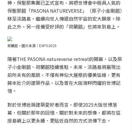
神，保聖那集團已正式宣布，將把世博會中極具人氣的
保聖那館「PASONA NATUREVERSE」（原子小金剛館）
移至淡路島，繼續向世人傳遞自然宇宙的宏大願景。除
此之外，另一座備受好評的「荷蘭館」也將來到島上。
荷蘭館。圖片來源｜EXPO2025
隨著THE PASONA natureverse retreat的開幕，以及原
子小金剛館、荷蘭館陸續進駐，未來，淡路島將展現出
前所未有的風貌，不僅有神似大屋根的優美弧線，更有
藤本壯介的建築作品，以及曾在大阪灣畔閃耀的世博記
憶。
對於世博迷與建築愛好者而言，即使2025大阪世博落
幕，但關於那年的回憶、關於對未來的想像，都將在這
座島嶼上以更永續、更貼近自然的方式流傳下去。