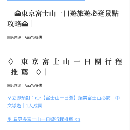
｜🗻東京富士山一日遊旅遊必逛景點
攻略🗻｜
圖片來源：AsiaYo提供
｜
◊ 東 京 富 士 山 一 日 團 行 程
推 薦 ◊｜
圖片來源：AsiaYo提供
💡立即預訂：👉【富士山一日遊】絕美富士山必訪｜中
文導遊｜1人成團
🍭 看更多富士山一日遊行程推薦 👈