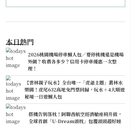
本日熱門
2026桃園機場停車懶人包／要停桃機還是機場
外圍？收費各多少？信用卡停車優惠一次整
理！
【雲林親子玩水】全台唯一「虎爺主題」叢林水
樂園！虎尾632高地免門票回歸，玩水＋4大順遊
秘境一日遊懶人包
搭機告別落枕！阿聯酋航空經濟艙座椅升級，
全球首創「U-Dream頭枕」包覆頭頸超好睡