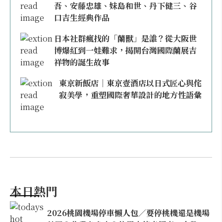
吾、安藤忠雄、妹島和世、丹下健三、谷
口吉生經典作品
日本社群瘋找的「蘭獸」是誰？從大阪世
博爆紅到一娃難求，揭開台灣國際蘭展吉
祥物的誕生故事
東京新飯店｜東京壹酒店以日式匠心與侘
寂美學，重塑國際奢華設計的地方性語彙
本日熱門
2026桃園機場停車懶人包／要停桃機還是機場