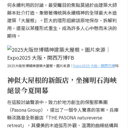
何永續利用的討論，最受矚目的焦點莫過於由建築大師
藤本壯介打造、象徵著傳統與永續精神的全球最大木造
建築「大屋根」。巨大的環形迴廊該原地保存、拆解利
用，還是以某種形式重生，成為許多人心中懸而未決的
期待。
2025大阪世博精神建築大屋根。圖片來源｜
Expo2025 大阪・関西万博
FB
神似大屋根的新飯店，坐擁明石海峽
絕景今夏開幕
在這股討論聲浪中，致力於地方創生的保聖那集團
（Pasona Group），提出了一個令人驚喜的答案。兵庫
縣淡路島全新飯店「THE PASONA natureverse
retreat」，其優美的木造弧形外觀、溫潤的曲線結構與