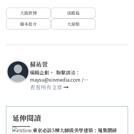
大阪世博
淡路島
藤本壯介
大屋根
蘇祐萱
編輯企劃。 聯繫請洽：
maysu@xinmedia.com /
may860527@gmail.com
查看所有文章
延伸閱讀
東京必訪5棟大師級美學建築：蒐集隈研