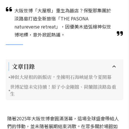
大阪世博「大屋根」重生為飯店？保聖那集團於
淡路島打造全新旅宿「THE PASONA
natureverse retreat」，因優美木造弧線神似世
博地標，意外掀起熱議。
文章目錄
神似大屋根的新飯店，坐擁明石海峽絕景今夏開幕
世博記憶未完待續！原子小金剛館、荷蘭館淡路島重
生
隨著2025年大阪世博會圓滿落幕，這場全球盛會帶給人
們的悸動，並未隨著展期結束消散。在眾多關於場館如