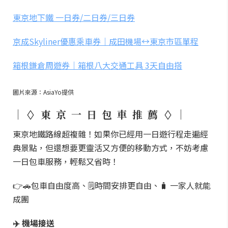
東京地下鐵 一日券/二日券/三日券
京成Skyliner優惠乘車券｜成田機場↔️東京市區單程
箱根鎌倉周遊券｜箱根八大交通工具 3天自由搭
圖片來源：AsiaYo提供
｜ ◊ 東 京 一 日 包 車 推 薦 ◊ ｜
東京地鐵路線超複雜！如果你已經用一日遊行程走遍經
典景點，但還想要更靈活又方便的移動方式，不妨考慮
一日包車服務，輕鬆又省時！
👉🚗包車自由度高、🗒️時間安排更自由、🧳 一家人就能
成團
✈️ 機場接送