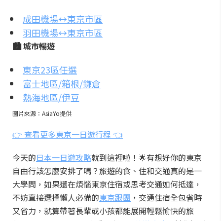
成田機場↔️東京市區
羽田機場↔️東京市區
🏙️ 城市暢遊
東京23區任選
富士地區/箱根/鎌倉
熱海地區/伊豆
圖片來源：AsiaYo提供
👉 查看更多東京一日遊行程 👈
今天的
日本一日遊攻略
就到這裡啦！🌟有想好你的東京
自由行該怎麼安排了嗎？旅遊的食、住和交通真的是一
大學問，如果還在煩惱東京住宿或思考交通如何抵達，
不妨直接選擇懶人必備的
東京跟團
，交通住宿全包省時
又省力，就算帶著長輩或小孩都能展開輕鬆愉快的旅