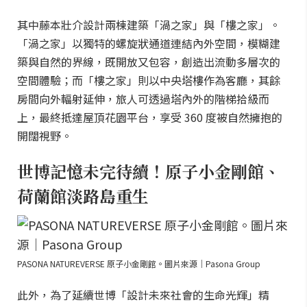
其中藤本壯介設計兩棟建築「渦之家」與「樓之家」。
「渦之家」以獨特的螺旋狀通道連結內外空間，模糊建
築與自然的界線，既開放又包容，創造出流動多層次的
空間體驗；而「樓之家」則以中央塔樓作為客廳，其餘
房間向外輻射延伸，旅人可透過塔內外的階梯拾級而
上，最終抵達屋頂花園平台，享受 360 度被自然擁抱的
開闊視野。
世博記憶未完待續！原子小金剛館、
荷蘭館淡路島重生
PASONA NATUREVERSE 原子小金剛館。圖片來源｜Pasona Group
此外，為了延續世博「設計未來社會的生命光輝」精