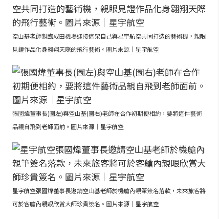
空山基老師親臨成田機場迎接這架自己與星宇航空共同打造的藝術機，親眼
見證作品化身翱翔天際的飛行藝術。圖片來源｜星宇航空
張國煒董事長(圖左)與空山基(圖右)老師在合作初期便相約，要將這件藝術
品親自飛到老師面前。圖片來源｜星宇航空
星宇航空張國煒董事長邀請空山基老師於機艙內親筆簽名落款，未來旅客將
可於客艙內親眼欣賞大師珍貴簽名。圖片來源｜星宇航空