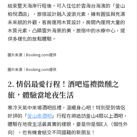
結束整天海岸行程後，可入住位於雲海台海濱的「釜山
柏悅酒店」，旅宿設計融入波浪元素，擁有圓弧與充滿
未來感的外觀，客房運用木質設計，房間內運用大量的
木質元素，凸顯窗外海景的美。旅宿中的水療中心，提
供多樣化的放鬆體驗。
圖片來源｜Booking.com提供
圖片來源｜Booking.com提供
2. 情侶最愛行程！酒吧巡禮微醺之
旅，體驗當地夜生活
寒冷天氣中來場酒吧巡禮，溫暖身心吧！特別受到情侶
好評的「
釜山串酒吧
」行程在將造訪釜山4間以上酒吧，
體驗在地夜生活最真實的樣貌，要是你是個E人（個性外
向），也有機會結交不同國籍的新朋友！