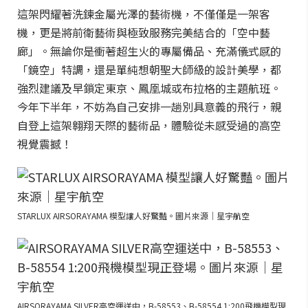
這架閃耀著洗鍊金屬光澤的藝術機，不僅僅是一架客
機，更是將前衛藝術與極致服務完美結合的「空中藝
廊」。無論你是衝著超生火的專屬備品、充滿儀式感的
「鏡空」特調，還是單純想朝聖大師級的設計美學，都
強烈建議及早鎖定東京、鳳凰城或布拉格的主題航班。
今年下半年，不妨為自己安排一趟別具意義的飛行，親
自登上這架翱翔天際的藝術品，體驗從未感受過的高空
視覺震撼！
STARLUX AIRSORAYAMA 模型讓人好驚豔。圖片來源｜星宇航空
AIRSORAYAMA SILVER高空運送中，B-58553、B-58554 1:200飛機模型現