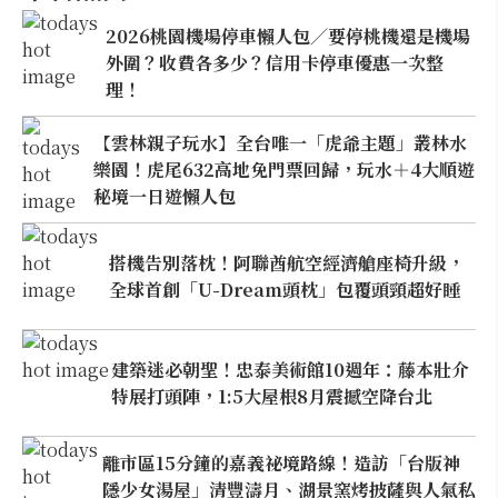
2026桃園機場停車懶人包／要停桃機還是機場
外圍？收費各多少？信用卡停車優惠一次整
理！
【雲林親子玩水】全台唯一「虎爺主題」叢林水
樂園！虎尾632高地免門票回歸，玩水＋4大順遊
秘境一日遊懶人包
搭機告別落枕！阿聯酋航空經濟艙座椅升級，
全球首創「U-Dream頭枕」包覆頭頸超好睡
建築迷必朝聖！忠泰美術館10週年：藤本壯介
特展打頭陣，1:5大屋根8月震撼空降台北
離市區15分鐘的嘉義祕境路線！造訪「台版神
隱少女湯屋」清豐濤月、湖景窯烤披薩與人氣私