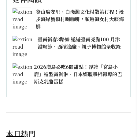
釜山廣安里、白淺灘文化村散策行程！漫
步海岸藝術村喝咖啡，順遊海女村大啖海
鮮
臺南新春3路線 遨遊臺南亮點100 月津
港燈節、西濱漁鹽、親子博物館全收錄
2026廣島必吃6間甜點！浮誇「宮島小
鹿」造型霜淇淋、日本媒體爭相報導的巴
斯克乳酪蛋糕
本日熱門