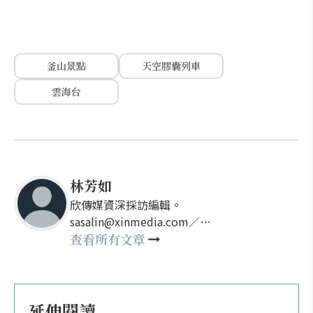
釜山景點
天空膠囊列車
雲海台
林芳如
欣傳媒資深採訪編輯。
sasalin@xinmedia.com／
happy21917@gmail.com
查看所有文章
延伸閱讀