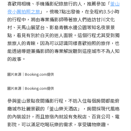
喜歡用相機、手機攝影紀錄旅行的人，推薦參加「
釜山
夜小團拍照之旅
」，傍晚7點出發後，在全程約3.5小時
的行程中，將由專業攝影師帶著旅人們造訪甘川文化
村、天馬山展望台、影島青鶴水邊公園等知名夜景景
點，看見有別於白天的迷人面貌。這個行程尤其受到獨
旅旅人的青睞，因為可以認識同樣喜歡拍照的旅伴，也
能透過導遊兼攝影師的專業解說聽到這座城市不為人知
的故事。
圖片來源｜Booking.com提供
圖片來源｜Booking.com提供
參與釜山景點夜間攝影行程，不妨入住每個房間都能俯
瞰城市壯麗景觀的「釜山樂天酒店」，房間採現代風格
的內裝設計，而且旅宿內就設有免稅店、百貨公司、電
影院，可以滿足吃喝玩樂的需求，享受購物樂趣。