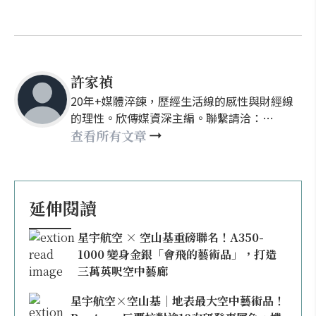
許家禎
20年+媒體淬鍊，歷經生活線的感性與財經線
的理性。欣傳媒資深主編。聯繫請洽：
nellyhsu@xinmedia.com
查看所有文章
延伸閱讀
星宇航空 × 空山基重磅聯名！A350-
1000 變身金銀「會飛的藝術品」，打造
三萬英呎空中藝廊
星宇航空×空山基｜地表最大空中藝術品！