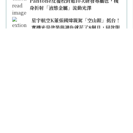
Pantone反覆校對逾10次研發專屬色，機
身折射「液態金屬」流動光澤
星宇航空K董張國煒親駕「空山銀」抵台！
實機光是塗裝與調色就花了8個月，同款限
量模型上架即秒殺
本日熱門
2026桃園機場停車懶人包／要停桃機還是機場
外圍？收費各多少？信用卡停車優惠一次整
理！
【雲林親子玩水】全台唯一「虎爺主題」叢林水