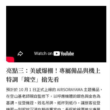
亮點三：美感爆棚！專屬備品與機上
特調「鏡空」搶先看
預計於 10 月 1 日正式上線的 AIRSORAYAMA 主題備品，
在空山基老師親自監修下，以呼應機體的銀色與金色為
基調。從登機證、姓名吊牌、紙杯到紙巾，讓旅客從登
機那一刻起就沉浸在藝術饗宴中；長程航線更推出專屬