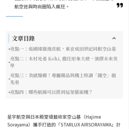
航空迷與時尚圈陷入瘋狂。
文章目錄
亮點一：張國煒親飛首航，東京成田世紀同框空山基
亮點二：木村光希 Kōki, 擔任形象大使，演繹未來美
學
亮點三：美感爆棚！專屬備品與機上特調「鏡空」搶
先看
亮點四：哪些航線可以搭到這架藝術機？
星宇航空與日本殿堂級藝術家空山基（Hajime
Sorayama）攜手打造的「STARLUX AIRSORAYAMA」計