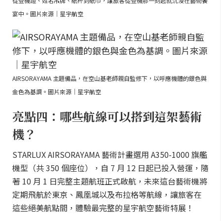
從登機證、姓名吊牌、紙杯到紙巾，讓旅客從登機那一刻起就沉浸在藝術饗
宴中。圖片來源｜星宇航空
AIRSORAYAMA 主題備品，在空山基老師親自監修下，以呼應機體的銀色與
金色為基調。圖片來源｜星宇航空
亮點四：哪些航線可以搭到這架藝術
機？
STARLUX AIRSORAYAMA 藝術計畫選用 A350-1000 旗艦
機型（共 350 個座位），自 7 月 12 日起已投入營運，隨
著 10 月 1 日完整主題航班正式啟航，未來這台藝術機將
定期飛航於東京、鳳凰城以及布拉格等航線，讓旅客在
這些絕美航點間，體驗最完整的星宇航空藝術特展！