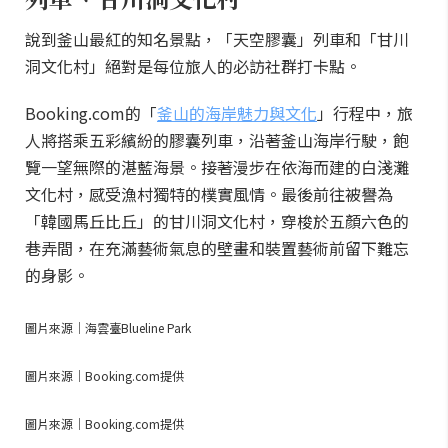
說到釜山最紅的知名景點，「天空膠囊」列車和「甘川
洞文化村」絕對是每位旅人的必訪社群打卡點。
Booking.com的「
釜山的海岸魅力與文化
」行程中，旅
人將搭乘五彩繽紛的膠囊列車，沿著釜山海岸行駛，飽
覽一望無際的湛藍海景。接著漫步在依海而建的白淺灘
文化村，感受漁村獨特的樸實風情。最後前往被譽為
「韓國馬丘比丘」的甘川洞文化村，穿梭於五顏六色的
巷弄間，在充滿藝術氣息的壁畫和裝置藝術前留下難忘
的身影。
圖片來源｜海雲臺Blueline Park
圖片來源｜Booking.com提供
圖片來源｜Booking.com提供