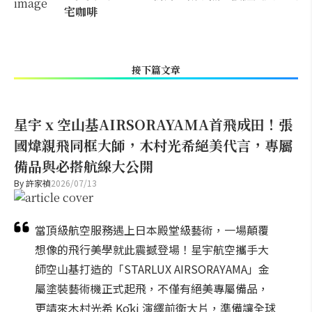
宅咖啡
接下篇文章
星宇 x 空山基AIRSORAYAMA首飛成田！張
國煒親飛同框大師，木村光希絕美代言，專屬
備品與必搭航線大公開
By
許家禎
2026/07/13
當頂級航空服務遇上日本殿堂級藝術，一場顛覆
想像的飛行美學就此震撼登場！星宇航空攜手大
師空山基打造的「STARLUX AIRSORAYAMA」金
屬塗裝藝術機正式起飛，不僅有絕美專屬備品，
更請來木村光希 Kōki 演繹前衛大片，準備讓全球