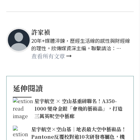
許家禎
20年+媒體淬鍊，歷經生活線的感性與財經線
的理性。欣傳媒資深主編。聯繫請洽：
nellyhsu@xinmedia.com
查看所有文章
延伸閱讀
星宇航空 × 空山基重磅聯名！A350-
1000 變身金銀「會飛的藝術品」，打造
三萬英呎空中藝廊
星宇航空×空山基｜地表最大空中藝術品！
Pantone反覆校對逾10次研發專屬色，機