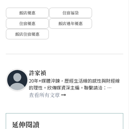
飯店優惠
住宿福袋
住宿優惠
飯店過年優惠
飯店住宿優惠
許家禎
20年+媒體淬鍊，歷經生活線的感性與財經線
的理性。欣傳媒資深主編。聯繫請洽：
nellyhsu@xinmedia.com
查看所有文章
延伸閱讀