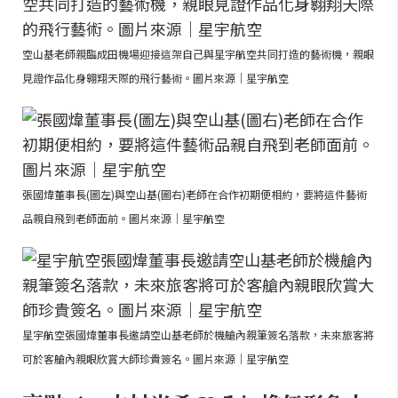
空山基老師親臨成田機場迎接這架自己與星宇航空共同打造的藝術機，親眼
見證作品化身翱翔天際的飛行藝術。圖片來源｜星宇航空
張國煒董事長(圖左)與空山基(圖右)老師在合作初期便相約，要將這件藝術
品親自飛到老師面前。圖片來源｜星宇航空
星宇航空張國煒董事長邀請空山基老師於機艙內親筆簽名落款，未來旅客將
可於客艙內親眼欣賞大師珍貴簽名。圖片來源｜星宇航空