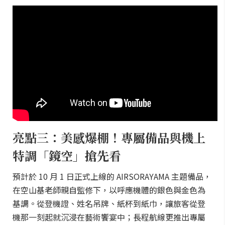
亮點三：美感爆棚！專屬備品與機上
特調「鏡空」搶先看
預計於 10 月 1 日正式上線的 AIRSORAYAMA 主題備品，
在空山基老師親自監修下，以呼應機體的銀色與金色為
基調。從登機證、姓名吊牌、紙杯到紙巾，讓旅客從登
機那一刻起就沉浸在藝術饗宴中；長程航線更推出專屬