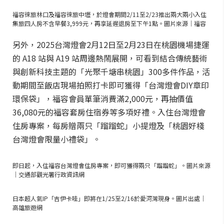
福容徠旅林口及福容徠旅中壢，於燈會期間2/11至2/23推出兩大兩小入住
集旅四人房不含早餐3,999元，再享延遲退房至下午1點。圖片來源｜福容
另外，2025台灣燈會2月12日至2月23日在桃園機場捷運
的 A18 站與 A19 站周邊熱鬧展開，可看到結合傳統藝術
與創新科技主題的「光聚千塘串桃園」300多件作品，活
動期間至飯店現場拍照打卡即可獲得「台灣燈會DIY章印
環保袋」，福容會員單筆消費滿2,000元，再抽價值
36,080元的福容套房住宿券等多項好禮。入住台灣燈會
住房專案，每房贈兩只「蹓蹓蛇」小提燈及「桃園好棧
台灣燈會限量小禮袋」。
即日起，入住福容台灣燈會住房專案，即可獲得兩只「蹓蹓蛇」。圖片來源
｜交通部觀光署行政資訊網
日本超人氣IP「吉伊卡哇」即將在1/25至2/16於愛河灣現身。圖片出處｜
高雄旅遊網