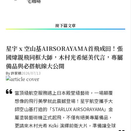
宅咖啡
接下篇文章
星宇 x 空山基AIRSORAYAMA首飛成田！張
國煒親飛同框大師，木村光希絕美代言，專屬
備品與必搭航線大公開
By
許家禎
2026/07/13
當頂級航空服務遇上日本殿堂級藝術，一場顛覆
想像的飛行美學就此震撼登場！星宇航空攜手大
師空山基打造的「STARLUX AIRSORAYAMA」金
屬塗裝藝術機正式起飛，不僅有絕美專屬備品，
更請來木村光希 Kōki 演繹前衛大片，準備讓全球