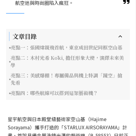
航空迷與時尚圈陷入瘋狂。
文章目錄
亮點一：張國煒親飛首航，東京成田世紀同框空山基
亮點二：木村光希 Kōki, 擔任形象大使，演繹未來美
學
亮點三：美感爆棚！專屬備品與機上特調「鏡空」搶
先看
亮點四：哪些航線可以搭到這架藝術機？
星宇航空與日本殿堂級藝術家空山基（Hajime
Sorayama）攜手打造的「STARLUX AIRSORAYAMA」計
畫，首架具備金屬洗鍊光澤的藝術機（B-58553）日前正