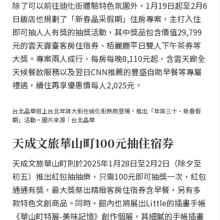
除了可以前往迪化街體驗特色氛圍外，1月19日起至2月6
日飯店也規劃了「新春晶采假期」住房專案，主打入住
即可抽人人有獎的抽獎活動，其中獎品包含價值29,799
元的雲天露臺客房住宿券、栢麗廳平日雙人下午茶券等
大獎。專案兩人成行、每房每晚8,110元起，含雲天廊全
天候餐飲服務以及翌日CNN推薦的豐盛自助早餐等專屬
禮遇，續住再享優惠價每人2,025元。
台北晶華搭上台北年貨大街在迪化街熱鬧登場，推出「年貨三十‧新春假
期」活動。圖片來源｜台北晶華
天成文旅華山町100元抽住宿券
天成文旅華山町則於2025年1月28日至2月2日（除夕至
初五）推出紅包抽抽樂，只需100元即可抽獎一次，紅包
通通有獎，最大獎祭出精緻客房住宿券含早餐，另有多
款特色文創商品。同時，館內也將展出Little的插畫手帳
《華山町特展-美味記憶》創作個展，其細膩的手帳插畫