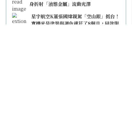
身折射「液態金屬」流動光澤
星宇航空K董張國煒親駕「空山銀」抵台！
實機光是塗裝與調色就花了8個月，同款限
量模型上架即秒殺
本日熱門
2026桃園機場停車懶人包／要停桃機還是機場
外圍？收費各多少？信用卡停車優惠一次整
理！
【雲林親子玩水】全台唯一「虎爺主題」叢林水
樂園！虎尾632高地免門票回歸，玩水＋4大順遊