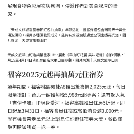
展現食物色彩層次與氛圍，傳遞作者對美食深厚的情
感。
「天成文旅歡喜慶春節紅包抽抽樂」年節活動，豐富好禮包含瑞穗天合黃金
湯泡湯粉，採用多種礦物質成分，能夠有效滋潤肌膚並呈現出透亮光澤。圖
片來源｜天成文旅華山町
天成文旅華山町邀請插畫家Little展出《華山町特展-美味記憶》創作個展，1
月15至4月14日皆能在飯店大廳自由參觀。圖片來源｜天成文旅華山町
福容2025元起再抽萬元住宿券
過年期間，福容桃園機捷A8推出驚喜價2,025元起，每日
限量搶訂；台北一館推每晚5,988元起專案；還有超人氣
「吉伊卡哇」IP現身愛河，福容高雄推出住房5折起。即
日起至3月31日，福容會員住宿或餐飲消費滿3,000元，
就有機會帶走萬元以上環島任你遊住宿券大獎，餐飲滿
額再贈咖啡買一送一券。