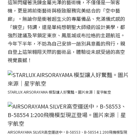
這架閃耀著洗鍊金屬光澤的藝術機，不僅僅是一架客
機，更是將前衛藝術與極致服務完美結合的「空中藝
廊」。無論你是衝著超生火的專屬備品、充滿儀式感的
「鏡空」特調，還是單純想朝聖大師級的設計美學，都
強烈建議及早鎖定東京、鳳凰城或布拉格的主題航班。
今年下半年，不妨為自己安排一趟別具意義的飛行，親
自登上這架翱翔天際的藝術品，體驗從未感受過的高空
視覺震撼！
STARLUX AIRSORAYAMA 模型讓人好驚豔。圖片來源｜星宇航空
AIRSORAYAMA SILVER高空運送中，B-58553、B-58554 1:200飛機模型現