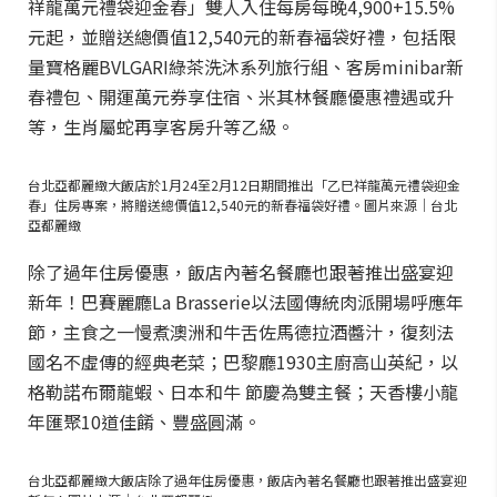
祥龍萬元禮袋迎金春」雙人入住每房每晚4,900+15.5%
元起，並贈送總價值12,540元的新春福袋好禮，包括限
量寶格麗BVLGARI綠茶洗沐系列旅行組、客房minibar新
春禮包、開運萬元券享住宿、米其林餐廳優惠禮遇或升
等，生肖屬蛇再享客房升等乙級。
台北亞都麗緻大飯店於1月24至2月12日期間推出「乙巳祥龍萬元禮袋迎金
春」住房專案，將贈送總價值12,540元的新春福袋好禮。圖片來源｜台北
亞都麗緻
除了過年住房優惠，飯店內著名餐廳也跟著推出盛宴迎
新年！巴賽麗廳La Brasserie以法國傳統肉派開場呼應年
節，主食之一慢煮澳洲和牛舌佐馬德拉酒醬汁，復刻法
國名不虛傳的經典老菜；巴黎廳1930主廚高山英紀，以
格勒諾布爾龍蝦、日本和牛 節慶為雙主餐；天香樓小龍
年匯聚10道佳餚、豐盛圓滿。
台北亞都麗緻大飯店除了過年住房優惠，飯店內著名餐廳也跟著推出盛宴迎