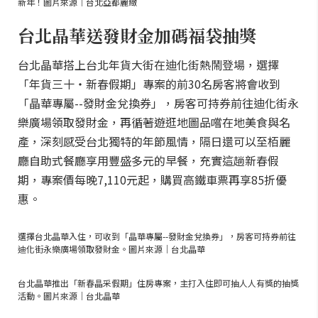
新年！圖片來源｜台北亞都麗緻
台北晶華送發財金加碼福袋抽獎
台北晶華搭上台北年貨大街在迪化街熱鬧登場，選擇
「年貨三十‧新春假期」專案的前30名房客將會收到
「晶華專屬--發財金兌換券」，房客可持券前往迪化街永
樂廣場領取發財金，再循著遊逛地圖品嚐在地美食與名
產，深刻感受台北獨特的年節風情，隔日還可以至栢麗
廳自助式餐廳享用豐盛多元的早餐，充實這趟新春假
期，專案價每晚7,110元起，購買高鐵車票再享85折優
惠。
選擇台北晶華入住，可收到「晶華專屬--發財金兌換券」，房客可持券前往
迪化街永樂廣場領取發財金。圖片來源｜台北晶華
台北晶華推出「新春晶采假期」住房專案，主打入住即可抽人人有獎的抽獎
活動。圖片來源｜台北晶華