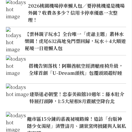
2026桃園機場停車懶人包／要停桃機還是機場
外圍？收費各多少？信用卡停車優惠一次整
理！
【雲林親子玩水】全台唯一「虎爺主題」叢林水
樂園！虎尾632高地免門票回歸，玩水＋4大順遊
秘境一日遊懶人包
搭機告別落枕！阿聯酋航空經濟艙座椅升級，
全球首創「U-Dream頭枕」包覆頭頸超好睡
建築迷必朝聖！忠泰美術館10週年：藤本壯介
特展打頭陣，1:5大屋根8月震撼空降台北
離市區15分鐘的嘉義祕境路線！造訪「台版神
隱少女湯屋」清豐濤月、湖景窯烤披薩與人氣私