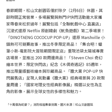
春節期間，松山文創園區僅於除夕（2月6日）休園，其
餘時間正常營業，多場展覽與熱門IP快閃活動邀大家攜
家帶眷來松菸過年！展覽包括「全聯魷戲中心 直贏店」
沉浸式還原 Netflix 原創韓劇《魷魚遊戲》第二季場景！
「DINOTAENG COCOCUP POP-UP」還原 Marshville 小
鎮熱可可競賽故事，推出冬季限定商品！「集合吧！蠟
筆小新-電影院大冒險期間限定店」重現池袋太陽城專賣
店場景，並推出 200 款周邊商品！「Steven Choi 奇幻
繪本世界：限定快閃店」紀念《木偶奇遇記》85週年，
推出限量版藝術繪本與珍藏商品。「膽大黨 POP-UP 快
閃展售店」呈現人氣動畫《膽大黨》經典場景與 20 款限
量周邊；「國家地理女性經典影像展」精選以女性為主
角的影像，展示全球女性的多樣性和魅力。
「十萬個為蛇麼？」消防栓箱集章挑戰。圖片來源｜松山文創園區