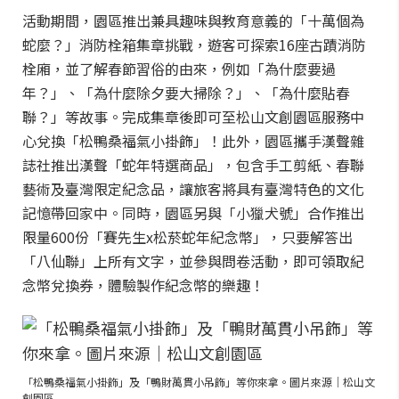
活動期間，園區推出兼具趣味與教育意義的「十萬個為
蛇麼？」消防栓箱集章挑戰，遊客可探索16座古蹟消防
栓廂，並了解春節習俗的由來，例如「為什麼要過
年？」、「為什麼除夕要大掃除？」、「為什麼貼春
聯？」等故事。完成集章後即可至松山文創園區服務中
心兌換「松鴨桑福氣小掛飾」！此外，園區攜手漢聲雜
誌社推出漢聲「蛇年特選商品」，包含手工剪紙、春聯
藝術及臺灣限定紀念品，讓旅客將具有臺灣特色的文化
記憶帶回家中。同時，園區另與「小獵犬號」合作推出
限量600份「賽先生x松菸蛇年紀念幣」，只要解答出
「八仙聯」上所有文字，並參與問卷活動，即可領取紀
念幣兌換券，體驗製作紀念幣的樂趣！
「松鴨桑福氣小掛飾」及「鴨財萬貫小吊飾」等你來拿。圖片來源｜松山文
創園區