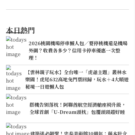
本日熱門
2026桃園機場停車懶人包／要停桃機還是機場
外圍？收費各多少？信用卡停車優惠一次整
理！
【雲林親子玩水】全台唯一「虎爺主題」叢林水
樂園！虎尾632高地免門票回歸，玩水＋4大順遊
秘境一日遊懶人包
搭機告別落枕！阿聯酋航空經濟艙座椅升級，
全球首創「U-Dream頭枕」包覆頭頸超好睡
建築迷必朝聖！忠泰美術館10週年：藤本壯介