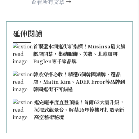
may860527@gmail.com
查看所有文章
延伸閱讀
首爾聖水洞逛街新指標！Musinsa最大旗
艦店開幕，集結服飾、美妝、北歐咖啡
Fuglen等千家品牌
韓系穿搭必收！精選6個韓國潮牌、選品
店，Matin Kim、ADER Error等品牌到
韓國逛街不可錯過
逛完龐畢度直登頂樓！首爾63大廈升級，
沉浸式觀景台、解禁16年停機坪打造全新
高空藝術秘境