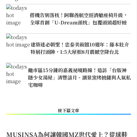
搭機告別落枕！阿聯酋航空經濟艙座椅升級，
全球首創「U-Dream頭枕」包覆頭頸超好睡
建築迷必朝聖！忠泰美術館10週年：藤本壯介
特展打頭陣，1:5大屋根8月震撼空降台北
離市區15分鐘的嘉義祕境路線！造訪「台版神
隱少女湯屋」清豐濤月、湖景窯烤披薩與人氣私
宅咖啡
接下篇文章
MUSINSA為何讓韓國MZ世代愛上？從球鞋