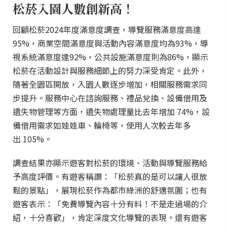
松菸入園人數創新高！
回顧松菸2024年度滿意度調查，導覽服務滿意度高達
95%，商業空間滿意度與活動內容滿意度均為93%，導
視系統滿意度達92%，公共設施滿意度則為86%，顯示
松菸在活動設計與服務細節上的努力深受肯定。此外，
隨著全園區開放，入園人數逐步增加，相關服務需求同
步提升。服務中心在諮詢服務、禮品兌換、設備借用及
遺失物管理等方面，遺失物處理量比去年增加 74%，設
備借用需求如娃娃車、輪椅等，使用人次較去年多
出 105%。
調查結果亦顯示遊客對松菸的環境、活動與導覽服務給
予高度評價。有遊客稱讚：「松菸真的是可以讓人很放
鬆的景點」，展現松菸作為都市綠洲的舒適氛圍；也有
遊客表示：「免費導覽內容十分有料！不是走過場的介
紹，十分喜歡」，肯定深度文化導覽的表現。還有遊客