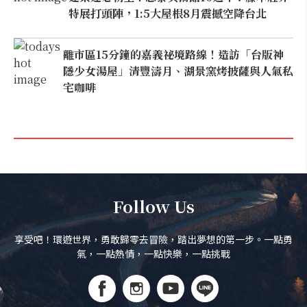
特展打頭陣，1:5大屋根8月震撼空降台北
離市區15分鐘的嘉義祕境路線！造訪「台版神
隱少女湯屋」清豐濤月、湖景窯烤披薩與人氣私
宅咖啡
Follow Us
享受吧！環遊世界，勇敢歸零去冒險，踏出夢想的第一步。一點勇
氣，一點熱情，一點快樂，一點挑戰