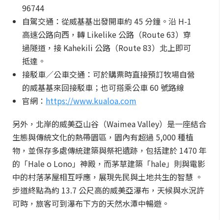
96744
自駕交通：從威基基出發開車約 45 分鐘。沿 H-1
高速公路向西，轉 Likelike 公路（Route 63）穿
過隧道，接 Kahekili 公路（Route 83）北上即可
抵達。
接駁車／公車交通：可於購票時直接預訂牧場自營
的威基基來回接駁車；也可搭乘公車 60 號路線
官網：
https://www.kualoa.com
另外，北岸的威美亞山谷（Waimea Valley）是一座結合
生態與傳統文化的熱帶園區，園內有超過 5,000 種植
物，並保存多處傳統建築與祭祀遺跡，包括建於 1470 年
的「Hale o Lono」神殿，而茅草建築「hale」則與電影
中的村落茅屋相互呼應，展現先民與土地共生的智慧 。
步道終點為約 13.7 公尺高的威美亞瀑布，天候與水況許
可時，旅客可到瀑布下方的天然水潭中暢遊。