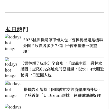
本日熱門
2026桃園機場停車懶人包／要停桃機還是機場
外圍？收費各多少？信用卡停車優惠一次整
理！
【雲林親子玩水】全台唯一「虎爺主題」叢林水
樂園！虎尾632高地免門票回歸，玩水＋4大順遊
秘境一日遊懶人包
搭機告別落枕！阿聯酋航空經濟艙座椅升級，
全球首創「U-Dream頭枕」包覆頭頸超好睡