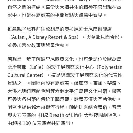
自然之間的連結。這份與大海共生的精神不只出現在電
影中，也能在夏威夷的相關景點與體驗中看見。
推薦親子旅客前往歐胡島的奧拉尼迪士尼度假飯店
（Aulani, A Disney Resort & Spa），與莫娜見面合影，
並參加營火故事與兒童活動。
若想進一步了解玻里尼西亞文化，也可走訪位於歐胡島
北岸萊耶（Lāʻie）的玻里尼西亞文化中心（Polynesian
Cultural Center），這是認識玻里尼西亞文化的代表性
景點之一。園區內設有夏威夷、薩摩亞、東加、斐濟、
大溪地與紐西蘭毛利等六個太平洋島嶼文化村落，遊客
可參與各村落的傳統工藝示範、歌舞表演與互動活動。
園區也提供獨木舟遊河行程，晚間則有結合舞蹈、音樂
與火刀表演的《HĀ: Breath of Life》大型夜間劇場秀，
由超過 100 位表演者共同演出。