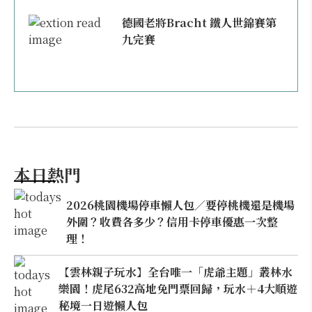
德國老將Bracht 鐵人世錦賽第
九完賽
本日熱門
2026桃園機場停車懶人包／要停桃機還是機場
外圍？收費各多少？信用卡停車優惠一次整
理！
【雲林親子玩水】全台唯一「虎爺主題」叢林水
樂園！虎尾632高地免門票回歸，玩水＋4大順遊
秘境一日遊懶人包