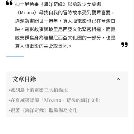
迪士尼動畫《海洋奇緣》以勇敢少女莫娜
（Moana）尋找自我的冒險故事受到觀眾喜愛，
適逢動畫問世十週年，真人版電影也已在台灣首
映。電影故事與玻里尼西亞文化緊密相連，而夏
威夷群島身為玻里尼西亞文化圈的一部分，也是
真人版電影的主要取景地。
文章目錄
歐胡島上的電影三大拍攝地
在夏威夷認識「Moana」背後的海洋文化
跟著《海洋奇緣》體驗海島文化