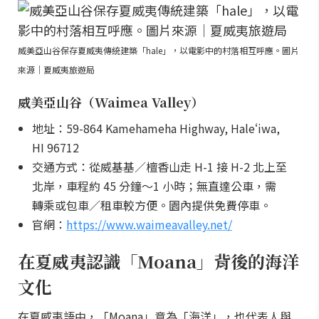
威美亞山谷保存夏威夷傳統建築「hale」，以電影中的村落相互呼應。圖片
來源｜夏威夷旅遊局
威美亞山谷（Waimea Valley）
地址：59-864 Kamehameha Highway, Haleʻiwa,
HI 96712
交通方式：從威基基／檀香山走 H-1 接 H-2 北上至
北岸，車程約 45 分鐘～1 小時；無直達公車，需
轉乘或包車／租車較方便。園內提供免費停車。
官網：
https://www.waimeavalley.net/
在夏威夷認識「Moana」背後的海洋
文化
在夏威夷語中，「Moana」意為「海洋」，也代表人與