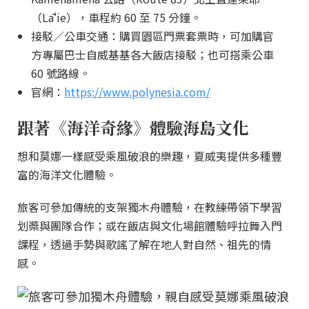
（Lāʻie），車程約 60 至 75 分鐘。
接駁／公車交通：購買園區門票套票時，可加購官
方專屬巴士自威基基各大飯店接駁；也可搭乘公車
60 號路線。
官網：
https://www.polynesia.com/
跟著《海洋奇緣》體驗海島文化
想和莫娜一樣感受乘風破浪的樂趣，夏威夷提供多種豐
富的海洋文化體驗。
旅客可參加傳統的支架獨木舟體驗，在教練帶領下學習
划槳與團隊合作；或在飯店與文化場館體驗呼拉舞入門
課程，透過手勢與歌謠了解在地人對自然、祖先的情
感。