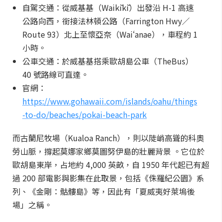
自駕交通：從威基基（Waikīkī）出發沿 H-1 高速
公路向西，銜接法林頓公路（Farrington Hwy／
Route 93）北上至懷亞奈（Waiʻanae），車程約 1
小時。
公車交通：於威基基搭乘歐胡島公車（TheBus）
40 號路線可直達。
官網：
https://www.gohawaii.com/islands/oahu/things
-to-do/beaches/pokai-beach-park
而古蘭尼牧場（Kualoa Ranch），則以陡峭高聳的科奧
勞山脈，撐起莫娜家鄉莫圖努伊島的壯麗背景 。它位於
歐胡島東岸，占地約 4,000 英畝，自 1950 年代起已有超
過 200 部電影與影集在此取景，包括《侏羅紀公園》系
列、《金剛：骷髏島》等，因此有「夏威夷好萊塢後
場」之稱。