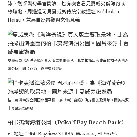
泳、划槳與初學者衝浪，也有機會看見夏威夷僧海豹或
綠蠵龜。周邊還可見夏威夷傳統宗教遺址 Kuʻilioloa
Heiau，兼具自然景觀與文化意義。
夏威夷為《海洋奇緣》真人版主要取景地，此為拍攝出海畫面的柏卡夷灣海
濱公園。圖片來源｜夏威夷旅遊局
柏卡夷灣海濱公園因水面平穩，為《海洋奇緣》海岸邊的取景地。圖片來源
｜夏威夷旅遊局
柏卡夷灣海濱公園（Pōkaʻī Bay Beach Park）
地址：960 Bayview St #85, Waianae, HI 96792