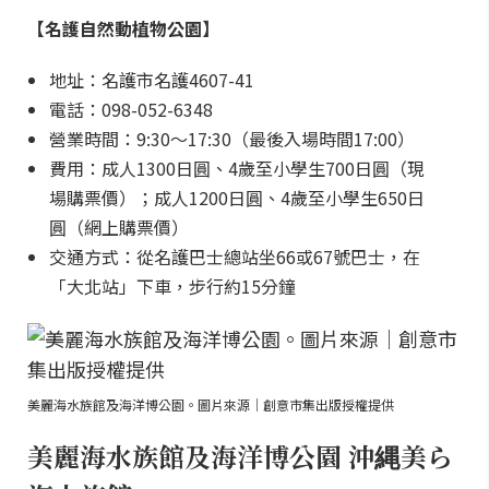
【名護自然動植物公園】
地址：名護市名護4607-41
電話：098-052-6348
營業時間：9:30～17:30（最後入場時間17:00）
費用：成人1300日圓、4歲至小學生700日圓（現
場購票價）；成人1200日圓、4歲至小學生650日
圓（網上購票價）
交通方式：從名護巴士總站坐66或67號巴士，在
「大北站」下車，步行約15分鐘
美麗海水族館及海洋博公園。圖片來源｜創意市集出版授權提供
美麗海水族館及海洋博公園 沖縄美ら