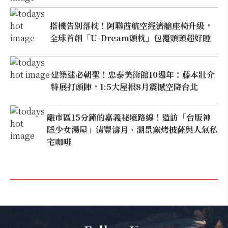
搭機告別落枕！阿聯酋航空經濟艙座椅升級，
全球首創「U-Dream頭枕」包覆頭頸超好睡
建築迷必朝聖！忠泰美術館10週年：藤本壯介
特展打頭陣，1:5大屋根8月震撼空降台北
離市區15分鐘的嘉義祕境路線！造訪「台版神
隱少女湯屋」清豐濤月、湖景窯烤披薩與人氣私
宅咖啡