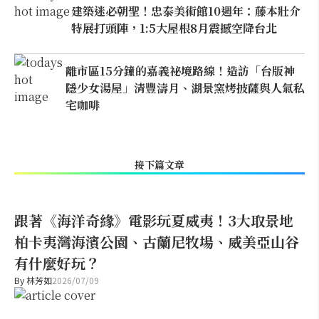
建築迷必朝聖！忠泰美術館10週年：藤本壯介
特展打頭陣，1:5大屋根8月震撼空降台北
離市區15分鐘的嘉義祕境路線！造訪「台版神
隱少女湯屋」清豐濤月、湖景窯烤披薩與人氣私
宅咖啡
接下篇文章
跟著《海洋奇緣》電影玩夏威夷！3大取景地
柏卡夷灣海濱公園、古蘭尼牧場、威美亞山谷
有什麼好玩？
By
林芳如
2026/07/09