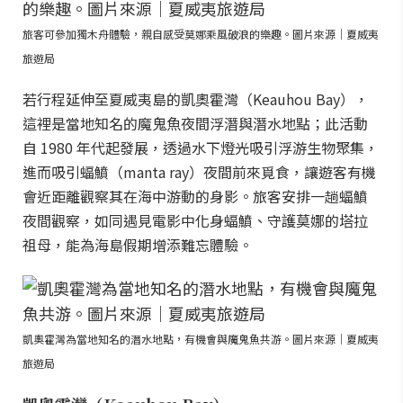
旅客可參加獨木舟體驗，親自感受莫娜乘風破浪的樂趣。圖片來源｜夏威夷
旅遊局
若行程延伸至夏威夷島的凱奧霍灣（Keauhou Bay），
這裡是當地知名的魔鬼魚夜間浮潛與潛水地點；此活動
自 1980 年代起發展，透過水下燈光吸引浮游生物聚集，
進而吸引蝠鱝（manta ray）夜間前來覓食，讓遊客有機
會近距離觀察其在海中游動的身影。旅客安排一趟蝠鱝
夜間觀察，如同遇見電影中化身蝠鱝、守護莫娜的塔拉
祖母，能為海島假期增添難忘體驗。
凱奧霍灣為當地知名的潛水地點，有機會與魔鬼魚共游。圖片來源｜夏威夷
旅遊局