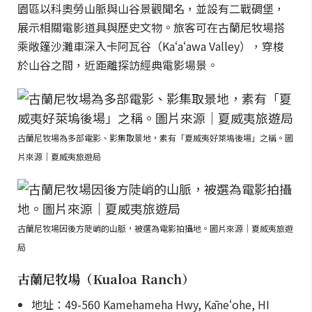
園區以科奧勞山脈與山谷景觀聞名，並設有二戰碉堡，
展示相關電影道具與歷史文物。旅客可在古蘭尼牧場搭
乘敞篷沙灘車深入卡阿瓦谷（Kaʻaʻawa Valley），穿梭
於山谷之間，近距離探訪經典電影場景。
古蘭尼牧場為多部電影、影集取景地，素有「夏威夷好萊塢後場」之稱。圖
片來源｜夏威夷旅遊局
古蘭尼牧場因後方陡峭的山脈，被選為電影拍攝地。圖片來源｜夏威夷旅遊
局
古蘭尼牧場（Kualoa Ranch）
地址：49-560 Kamehameha Hwy, Kāneʻohe, HI