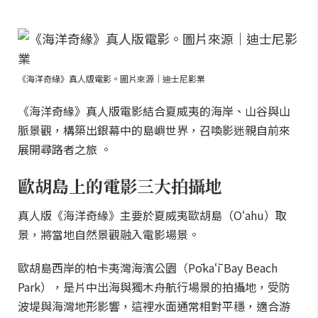
《海洋奇緣》真人版電影。圖片來源｜迪士尼影業
《海洋奇緣》真人版電影結合夏威夷的海岸、山谷與山
脈景觀，構築出銀幕中的島嶼世界，召喚影迷親自前來
展開尋路者之旅 。
歐胡島上的電影三大拍攝地
真人版《海洋奇緣》主要於夏威夷歐胡島（Oʻahu）取
景，將當地自然景觀融入電影場景。
歐胡島西岸的柏卡夷灣海濱公園（Pōkaʻī Bay Beach
Park），是片中出海與獨木舟航行場景的拍攝地，受防
波堤與海灣地形影響，這裡水面通常相對平穩，適合游