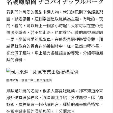
名護鳳梨園 ナゴパイナップルパーク
看到門外可愛的鳳梨卡通人物，就知道已到了名護鳯梨
園。顧名思義，這個樂園是以鳳梨為主題，有吃的，玩
的，看的，可以玩上一個多小時喔！大家可以在空中走
道漫步遊園，若不想走路，也能乘坐可愛的鳳梨車繞園
一周。坐著可愛的鳳梨車，在熱帶果園裡遊覽參觀，那
感覺就像真的置身在熱帶樹林中一樣，雖然車程不長，
卻充滿了趣味。車上還有各種語言的導覽，介紹每種鳳
梨的資料。
圖片來源｜創意市集出版授權提供
鳳梨是沖繩的名物，很多人都愛吃鳳梨，卻不知道原來
鳯梨也有很多種類，園區總共介紹了多種鳳梨。除了鳳
梨園，這裡還有一個花園迷宮，種植的都是熱帶植物，
在當中遊走份外清新悠閒，十分愜意。