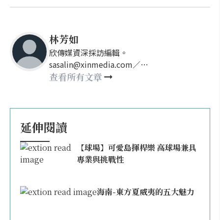
林芳如
欣傳媒資深採訪編輯。
sasalin@xinmedia.com／
happy21917@gmail.com
查看所有文章
延伸閱讀
【球場】可愛島揮桿樂 高球場兼具
專業與挑戰性
海南-東方夏威夷的五大魅力