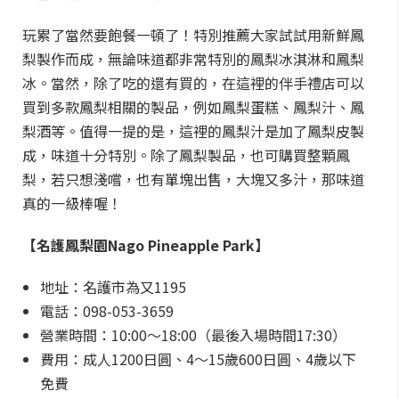
玩累了當然要飽餐一頓了！特別推薦大家試試用新鮮鳳
梨製作而成，無論味道都非常特別的鳳梨冰淇淋和鳳梨
冰。當然，除了吃的還有買的，在這裡的伴手禮店可以
買到多款鳳梨相關的製品，例如鳳梨蛋糕、鳳梨汁、鳳
梨酒等。值得一提的是，這裡的鳳梨汁是加了鳳梨皮製
成，味道十分特別。除了鳳梨製品，也可購買整顆鳳
梨，若只想淺嚐，也有單塊出售，大塊又多汁，那味道
真的一級棒喔！
【名護鳳梨園Nago Pineapple Park】
地址：名護市為又1195
電話：098-053-3659
營業時間：10:00～18:00（最後入場時間17:30）
費用：成人1200日圓、4～15歲600日圓、4歲以下
免費