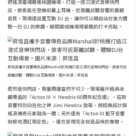
把搖滾靈魂搬進桃園機場，打造一座沉浸式音樂快閃
店。旅客能在登機前戴上耳機、近距離試聽音響的震撼
音質，現場還設置互動 DJ 台，讓你可以親自站在後方體
驗一日 DJ 的樂趣，瞬間變成機場裡最酷的打卡亮點。
昇恆昌攜手音響傳奇品牌Marshall於桃機打造沉浸式音樂快閃店，旅客可近
距離試聽、體驗DJ台互動場景。圖片來源｜昇恆昌
既然是快閃店，限量周邊當然不可少。現場展示極具收
藏價值的「Acton III × Hendrix 60周年紀念版」，這款
音響特別向吉他之神 Jimi Hendrix 致敬，將經典設計與
搖滾傳奇元素融為一體；另外還有「Acton III 藍牙音響
勃根地酒紅限定色」，擺在家裡完全就是品味的象徵。