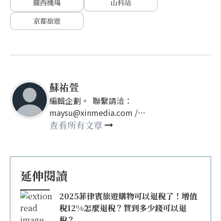
關西機場
山科站
京都旅遊
蘇祐萱
編輯企劃。 聯繫請洽：
maysu@xinmedia.com /
may860527@gmail.com
查看所有文章
延伸閱讀
2025菲律賓旅遊購物可以退稅了！增值
稅12%怎麼退稅？買到多少錢可以退
稅？