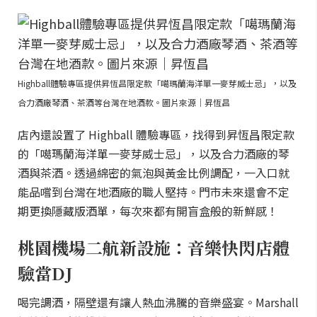
Highball體驗專區提供昇恆昌限定款「噶瑪蘭海洋單一麥芽威士忌」，以及
合力酒廠琴酒、茶酒等台灣在地酒款。圖片來源｜昇恆昌
店內還設置了 Highball 體驗專區，找得到昇恆昌限定款
的「噶瑪蘭海洋單一麥芽威士忌」，以及合力酒廠的琴
酒與茶酒。透過綿密的氣泡與黃金比例調配，一入口就
能品嚐到台灣在地酒廠的職人堅持。門市未來還會不定
期更換隱藏版酒單，每次來都有開盲盒般的新鮮感！
桃園機場二航新設施：音樂快閃店體
驗當DJ
喝完調酒，隔壁還有讓人熱血沸騰的音樂盛宴。Marshall