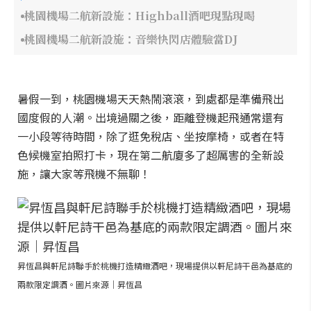
桃園機場二航新設施：Highball酒吧現點現喝
桃園機場二航新設施：音樂快閃店體驗當DJ
暑假一到，桃園機場天天熱鬧滾滾，到處都是準備飛出
國度假的人潮。出境過關之後，距離登機起飛通常還有
一小段等待時間，除了逛免稅店、坐按摩椅，或者在特
色候機室拍照打卡，現在第二航廈多了超厲害的全新設
施，讓大家等飛機不無聊！
昇恆昌與軒尼詩聯手於桃機打造精緻酒吧，現場提供以軒尼詩干邑為基底的
兩款限定調酒。圖片來源｜昇恆昌