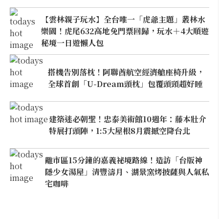
【雲林親子玩水】全台唯一「虎爺主題」叢林水
樂園！虎尾632高地免門票回歸，玩水＋4大順遊
秘境一日遊懶人包
搭機告別落枕！阿聯酋航空經濟艙座椅升級，
全球首創「U-Dream頭枕」包覆頭頸超好睡
建築迷必朝聖！忠泰美術館10週年：藤本壯介
特展打頭陣，1:5大屋根8月震撼空降台北
離市區15分鐘的嘉義祕境路線！造訪「台版神
隱少女湯屋」清豐濤月、湖景窯烤披薩與人氣私
宅咖啡