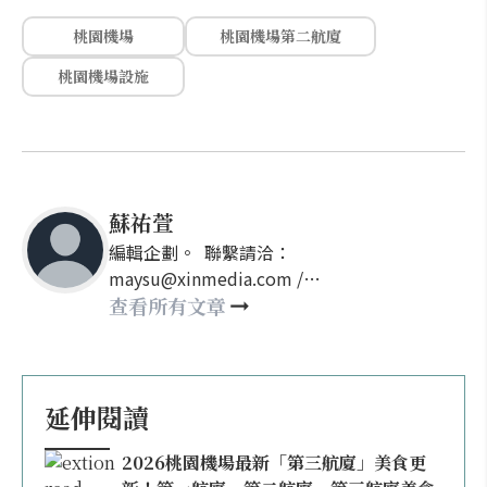
桃園機場
桃園機場第二航廈
桃園機場設施
蘇祐萱
編輯企劃。 聯繫請洽：
maysu@xinmedia.com /
may860527@gmail.com
查看所有文章
延伸閱讀
2026桃園機場最新「第三航廈」美食更