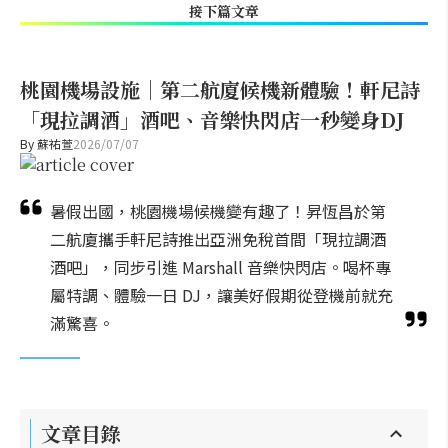
接下篇文章
桃園機場設施｜第二航廈候機新體驗！軒尼詩
「現拉調酒」酒吧、音樂快閃店一秒變身DJ
By
蘇祐萱
2026/07/07
暑假出國，桃園機場候機變有趣了！昇恆昌於第
二航廈攜手軒尼詩推出亞洲免稅首間「現拉調酒
酒吧」，同步引進 Marshall 音樂快閃店。喝杯專
屬特調、體驗一日 DJ，讓美好假期從登機前就充
滿驚喜。
文章目錄