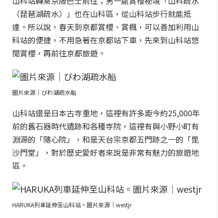
山科站轉乘京阪巴士前往；另一處賞櫻秘境「山科疏水
（琵琶湖疏水）」也在山科區，從山科站步行就能抵
達。所以說，春天到京都賞櫻、賞楓，可以善加利用山
科站的便捷，不用急著在京都站下車，先來到山科站悠
閒賞櫻，再前往京都旅遊。
圖片來源｜びわ湖疏水船
山科站還是日本古寺重地，這裡有許多距今約25,000年
前的舊石器時代遺跡和各種寺院，這裡有與小野小町有
淵源的「隨心院」，和是天台宗京都五門跡之一的「毘
沙門堂」，對於歷史愛好者來說是非常有魅力的旅遊地
區。
HARUKA列車延伸至山科站。圖片來源｜westjr