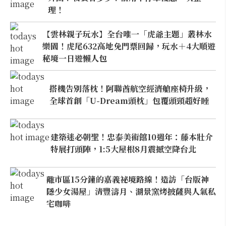
理！
【雲林親子玩水】全台唯一「虎爺主題」叢林水
樂園！虎尾632高地免門票回歸，玩水＋4大順遊
秘境一日遊懶人包
搭機告別落枕！阿聯酋航空經濟艙座椅升級，
全球首創「U-Dream頭枕」包覆頭頸超好睡
建築迷必朝聖！忠泰美術館10週年：藤本壯介
特展打頭陣，1:5大屋根8月震撼空降台北
離市區15分鐘的嘉義祕境路線！造訪「台版神
隱少女湯屋」清豐濤月、湖景窯烤披薩與人氣私
宅咖啡