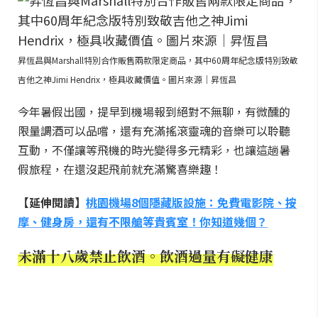
昇恆昌與Marshall特別合作販售兩款限定商品，其中60周年紀念版特別致敬
吉他之神Jimi Hendrix，極具收藏價值。圖片來源｜昇恆昌
今年暑假出國，提早到機場報到絕對不無聊，有微醺的
限量調酒可以品嚐，還有充滿搖滾靈魂的音樂可以聆聽
互動，不僅讓等飛機的時光變得多元精彩，也讓這趟暑
假旅程，在還沒起飛前就充滿驚喜樂趣！
【延伸閱讀】
桃園機場8個隱藏版設施：免費電影院、按
摩、健身房，還有不限艙等貴賓室！你知道幾個？
未滿十八歲禁止飲酒。飲酒過量有礙健康