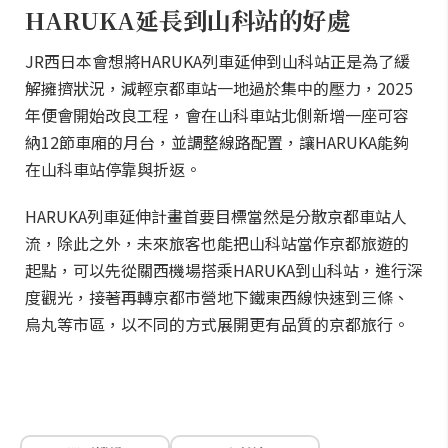
HARUKA延長到山科站的好處
JR西日本會想將HARUKA列車延伸到山科站正是為了緩
解擁擠狀況，減輕京都車站一地過於集中的壓力，2025
年便會開始改良工程，會在山科車站北側新增一座可容
納12節車廂的月台，並調整線路配置，讓HARUKA能夠
在山科車站停靠與折返。
HARUKA列車延伸計畫首要目標當然是分散京都車站人
流，除此之外，未來旅客也能把山科站當作京都旅遊的
起點，可以先從關西機場搭乘HARUKA到山科站，進行深
度觀光，接著再轉京都市營地下鐵東西線快速到三條、
烏丸等市區，以不同的方式展開更有品質的京都旅行。