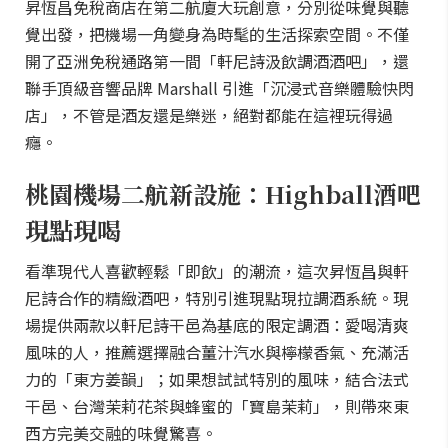
昇恆昌免稅商店在第二航廈大玩創意，分別從味覺與聽
覺出發，把機場一角變身為時髦的生活探索空間。不僅
開了亞洲免稅通路第一間「軒尼詩汲飲調酒酒吧」，還
聯手頂級音響品牌 Marshall 引進「沉浸式音樂體驗快閃
店」，不管是酒友還是樂迷，絕對都能在這裡玩得過
癮。
桃園機場二航新設施：Highball酒吧
現點現喝
看準現代人喜歡輕鬆「即飲」的潮流，這次昇恆昌與軒
尼詩合作的精緻酒吧，特別引進現點現拉調酒系統。現
場提供兩款以軒尼詩干邑為基底的限定調酒：愛喝清爽
風味的人，推薦選擇融合薑汁汽水與檸檬香氣、充滿活
力的「東方姜韻」；如果想試試特別的風味，結合法式
干邑、台灣茉莉花茶與蜂蜜的「寶島茉莉」，則帶來東
西方完美交融的味覺驚喜。