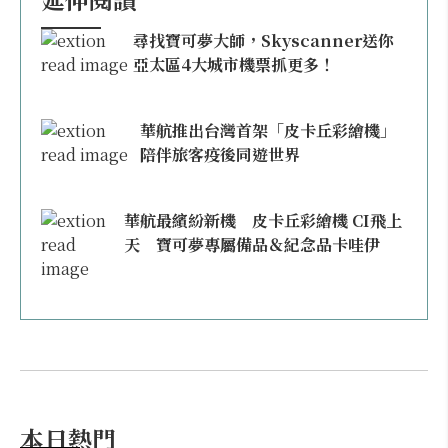
尋找寶可夢大師，Skyscanner送你
亞太區4大城市機票抓更多！
華航推出台灣首架「皮卡丘彩繪機」
陪伴旅客疫後同遊世界
華航最繽紛新機 皮卡丘彩繪機 CI飛上
天 寶可夢專屬備品＆紀念品卡哇伊
本日熱門