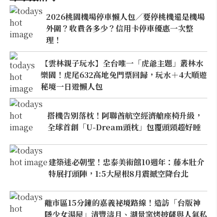
2026桃園機場停車懶人包／要停桃機還是機場
外圍？收費各多少？信用卡停車優惠一次整
理！
【雲林親子玩水】全台唯一「虎爺主題」叢林水
樂園！虎尾632高地免門票回歸，玩水＋4大順遊
秘境一日遊懶人包
搭機告別落枕！阿聯酋航空經濟艙座椅升級，
全球首創「U-Dream頭枕」包覆頭頸超好睡
建築迷必朝聖！忠泰美術館10週年：藤本壯介
特展打頭陣，1:5大屋根8月震撼空降台北
離市區15分鐘的嘉義祕境路線！造訪「台版神
隱少女湯屋」清豐濤月、湖景窯烤披薩與人氣私