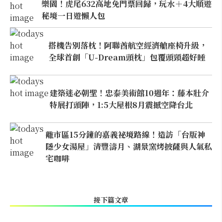
樂園！虎尾632高地免門票回歸，玩水＋4大順遊
秘境一日遊懶人包
搭機告別落枕！阿聯酋航空經濟艙座椅升級，
全球首創「U-Dream頭枕」包覆頭頸超好睡
建築迷必朝聖！忠泰美術館10週年：藤本壯介
特展打頭陣，1:5大屋根8月震撼空降台北
離市區15分鐘的嘉義祕境路線！造訪「台版神
隱少女湯屋」清豐濤月、湖景窯烤披薩與人氣私
宅咖啡
接下篇文章