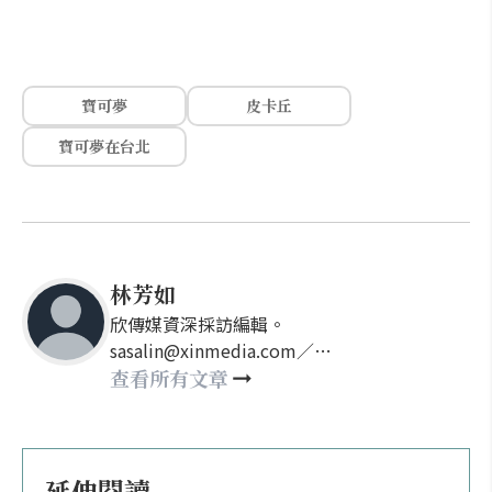
寶可夢
皮卡丘
寶可夢在台北
林芳如
欣傳媒資深採訪編輯。
sasalin@xinmedia.com／
happy21917@gmail.com
查看所有文章
延伸閱讀