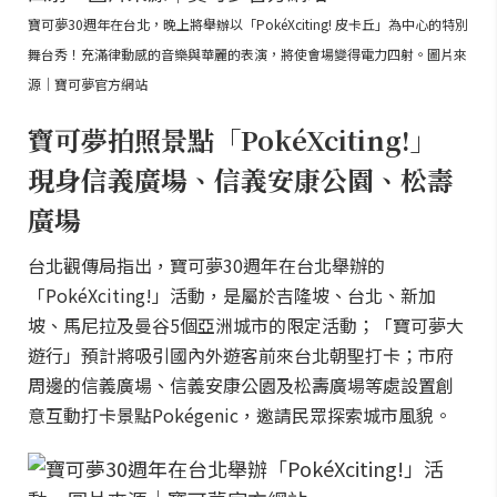
寶可夢30週年在台北，晚上將舉辦以「PokéXciting! 皮卡丘」為中心的特別
舞台秀！充滿律動感的音樂與華麗的表演，將使會場變得電力四射。圖片來
源｜寶可夢官方網站
寶可夢拍照景點「PokéXciting!」
現身信義廣場、信義安康公園、松壽
廣場
台北觀傳局指出，寶可夢30週年在台北舉辦的
「PokéXciting!」活動，是屬於吉隆坡、台北、新加
坡、馬尼拉及曼谷5個亞洲城市的限定活動；「寶可夢大
遊行」預計將吸引國內外遊客前來台北朝聖打卡；市府
周邊的信義廣場、信義安康公園及松壽廣場等處設置創
意互動打卡景點Pokégenic，邀請民眾探索城市風貌。