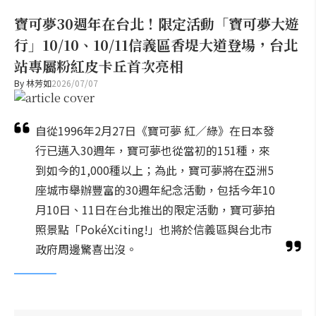
寶可夢30週年在台北！限定活動「寶可夢大遊
行」10/10、10/11信義區香堤大道登場，台北
站專屬粉紅皮卡丘首次亮相
By
林芳如
2026/07/07
自從1996年2月27日《寶可夢 紅／綠》在日本發
行已邁入30週年，寶可夢也從當初的151種，來
到如今的1,000種以上；為此，寶可夢將在亞洲5
座城市舉辦豐富的30週年紀念活動，包括今年10
月10日、11日在台北推出的限定活動，寶可夢拍
照景點「PokéXciting!」也將於信義區與台北市
政府周邊驚喜出沒。