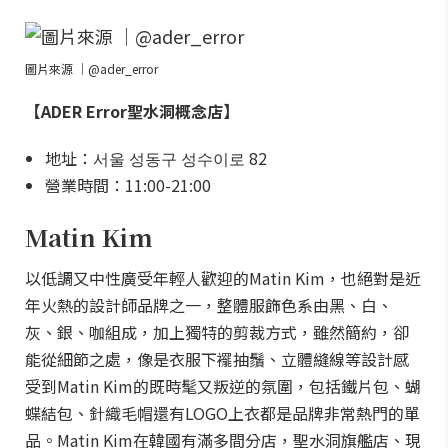
圖片來源 ｜@ader_error
【ADER Error聖水洞概念店】
地址：서울 성동구 성수이로 82
營業時間：11:00-21:00
Matin Kim
以低調又中性廣受年輕人歡迎的Matin Kim，也絕對是近
年火熱的設計師品牌之一，整體服飾色系由黑、白、
灰、銀、咖組成，加上獨特的剪裁方式，雖然簡約，卻
能從細節之處，像是衣服下襬抽鬚、立體縫線等設計感
受到Matin Kim的既時髦又叛逆的氛圍，包括鐵片包、蝴
蝶結包、針織毛帽還有LOGO上衣都是品牌非常熱門的單
品。Matin Kim在韓國有滿多間分店，聖水洞旗艦店、現