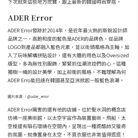
下次就來這些地方挖寶，跟上最新的韓國時尚穿搭。
ADER Error
ADER Error發跡於2014年，是近年最火熱的新銳設計師
品牌之一，高飽和度的藍色是ADER的品牌色，從品牌
LOGO到產品都融入藍色元素，並以街頭風格為主軸，加
入了玩味解構拼貼設計，還有大膽的用色以及Oversized
版型，多為無性別服飾，緊緊抓住潮流控們的心。這種
獨樹一幟的設計美學，加上前衛的風格，不難理解為何
ADER Erro能迅速在韓國甚至亞洲掀起一股藍色浪潮。
圖片來源 ｜@ader_error
ADER Error厲害的還有他的店鋪，位於聖水洞的概念店
彷彿一座美術館，以太空宇宙作為裝置藝術，飛船、太
空梭還有隕石環繞在空間內，呈現出一種既酷帥又獵奇
的氛圍，就像置身在太空，不買衣服也非常值得逛逛！