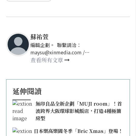
蘇祐萱
編輯企劃。 聯繫請洽：
maysu@xinmedia.com /
may860527@gmail.com
查看所有文章
延伸閱讀
無印良品全新企劃「MUJI room」！首
波跨界大阪環球影城飯店，打造4種極簡
房型
日本樂高樂園冬季「Bric Xmas」登場！