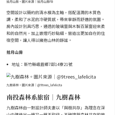
拾月山房。圖片來源｜拾月山房FB
空間設計以簡約的清水模為主軸，搭配溫潤的木質色
調，柔和了水泥的冷硬質感，帶來寧靜而舒適的氛圍。
房內設計別具巧思，通透的玻璃窗與木製百葉窗迎來柔
和的自然光，加上嵌燈巧妙點綴，營造出更加自在的住
宿空間，讓人得以擁抱山林的靜謐。
拾月山房
地址：新竹縣峨眉鄉7鄰14寮21號
九樹森林。圖片來源｜@9trees_lafelicita
南投森林系旅宿｜九樹森林
九樹森林由一對設計師夫妻以「與樹共存」為理念在深
山中建造出一棟又一棟不砍伐、不破壞與森林共存的旅