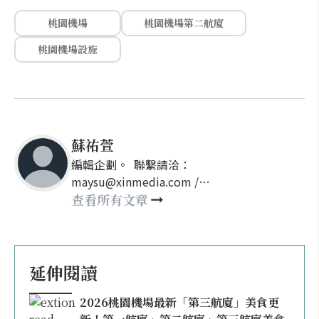
桃園機場
桃園機場第二航廈
桃園機場設施
蘇祐萱
編輯企劃。 聯繫請洽：
maysu@xinmedia.com /
may860527@gmail.com
查看所有文章
延伸閱讀
2026桃園機場最新「第三航廈」美食更