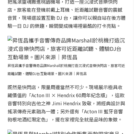
把搖滾靈魂搬進桃園機場，打造一座沉浸式音樂快閃
店。旅客能在登機前戴上耳機、近距離試聽音響的震撼
音質，現場還設置互動 DJ 台，讓你可以親自站在後方體
驗一日 DJ 的樂趣，瞬間變成機場裡最酷的打卡亮點。
昇恆昌攜手音響傳奇品牌Marshall於桃機打造沉浸式音樂快閃店，旅客可近
距離試聽、體驗DJ台互動場景。圖片來源｜昇恆昌
既然是快閃店，限量周邊當然不可少。現場展示極具收
藏價值的「Acton III × Hendrix 60周年紀念版」，這款
音響特別向吉他之神 Jimi Hendrix 致敬，將經典設計與
搖滾傳奇元素融為一體；另外還有「Acton III 藍牙音響
勃根地酒紅限定色」，擺在家裡完全就是品味的象徵。