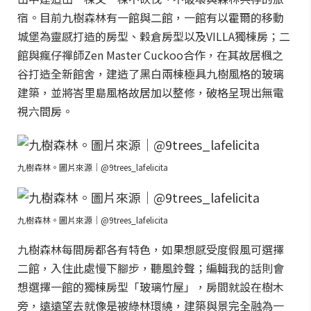
宿。目前九樹森林有一館與二館，一館有以霍爾的移動
城堡為靈感打造的房型、穀倉房型以及VILLA獨棟房；二
館與瘋仔禪師Zen Master Cuckoo合作，在其故居楓之
谷打造全新館舍，建造了黑白兩棟極具九樹風格的玻璃
建築，並將峇里島風格故居加以整修，破格呈現出無電
視六間房。
九樹森林。圖片來源｜@9trees_lafelicita
九樹森林。圖片來源｜@9trees_lafelicita
九樹森林每間房都各有特色，如果想感受度假風可選擇
二館，入住此處慢下腳步，聽風鈴聲；編輯我的話則會
想選擇一館的獨棟房型「玻璃竹屋」，房間就設在樹木
旁，遠遠望去就像是被綠林環繞，建築與景完全融為一