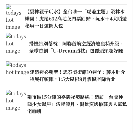
【雲林親子玩水】全台唯一「虎爺主題」叢林水
樂園！虎尾632高地免門票回歸，玩水＋4大順遊
秘境一日遊懶人包
搭機告別落枕！阿聯酋航空經濟艙座椅升級，
全球首創「U-Dream頭枕」包覆頭頸超好睡
建築迷必朝聖！忠泰美術館10週年：藤本壯介
特展打頭陣，1:5大屋根8月震撼空降台北
離市區15分鐘的嘉義祕境路線！造訪「台版神
隱少女湯屋」清豐濤月、湖景窯烤披薩與人氣私
宅咖啡