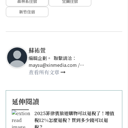
森林系住宿
宜蘭住宿
新竹住宿
蘇祐萱
編輯企劃。 聯繫請洽：
maysu@xinmedia.com /
may860527@gmail.com
查看所有文章
延伸閱讀
2025菲律賓旅遊購物可以退稅了！增值
稅12%怎麼退稅？買到多少錢可以退
稅？