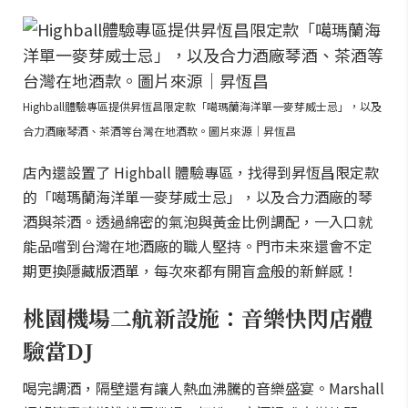
Highball體驗專區提供昇恆昌限定款「噶瑪蘭海洋單一麥芽威士忌」，以及
合力酒廠琴酒、茶酒等台灣在地酒款。圖片來源｜昇恆昌
店內還設置了 Highball 體驗專區，找得到昇恆昌限定款
的「噶瑪蘭海洋單一麥芽威士忌」，以及合力酒廠的琴
酒與茶酒。透過綿密的氣泡與黃金比例調配，一入口就
能品嚐到台灣在地酒廠的職人堅持。門市未來還會不定
期更換隱藏版酒單，每次來都有開盲盒般的新鮮感！
桃園機場二航新設施：音樂快閃店體
驗當DJ
喝完調酒，隔壁還有讓人熱血沸騰的音樂盛宴。Marshall