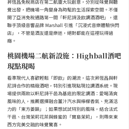
昇恆昌免稅商店在第二航廈大玩創意，分別從味覺與聽
覺出發，把機場一角變身為時髦的生活探索空間。不僅
開了亞洲免稅通路第一間「軒尼詩汲飲調酒酒吧」，還
聯手頂級音響品牌 Marshall 引進「沉浸式音樂體驗快閃
店」，不管是酒友還是樂迷，絕對都能在這裡玩得過
癮。
桃園機場二航新設施：Highball酒吧
現點現喝
看準現代人喜歡輕鬆「即飲」的潮流，這次昇恆昌與軒
尼詩合作的精緻酒吧，特別引進現點現拉調酒系統。現
場提供兩款以軒尼詩干邑為基底的限定調酒：愛喝清爽
風味的人，推薦選擇融合薑汁汽水與檸檬香氣、充滿活
力的「東方姜韻」；如果想試試特別的風味，結合法式
干邑、台灣茉莉花茶與蜂蜜的「寶島茉莉」，則帶來東
西方完美交融的味覺驚喜。