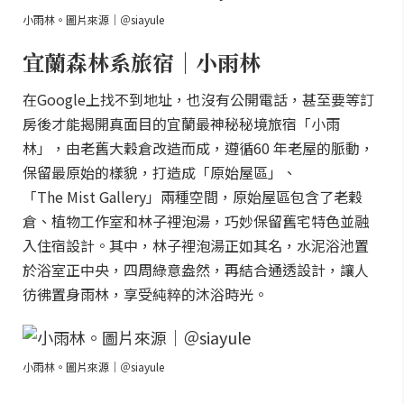
小雨林。圖片來源｜＠siayule
宜蘭森林系旅宿｜小雨林
在Google上找不到地址，也沒有公開電話，甚至要等訂
房後才能揭開真面目的宜蘭最神秘秘境旅宿「小雨
林」，由老舊大穀倉改造而成，遵循60 年老屋的脈動，
保留最原始的樣貌，打造成「原始屋區」、
「The Mist Gallery」兩種空間，原始屋區包含了老穀
倉、植物工作室和林子裡泡湯，巧妙保留舊宅特色並融
入住宿設計。其中，林子裡泡湯正如其名，水泥浴池置
於浴室正中央，四周綠意盎然，再結合通透設計，讓人
彷彿置身雨林，享受純粹的沐浴時光。
小雨林。圖片來源｜＠siayule