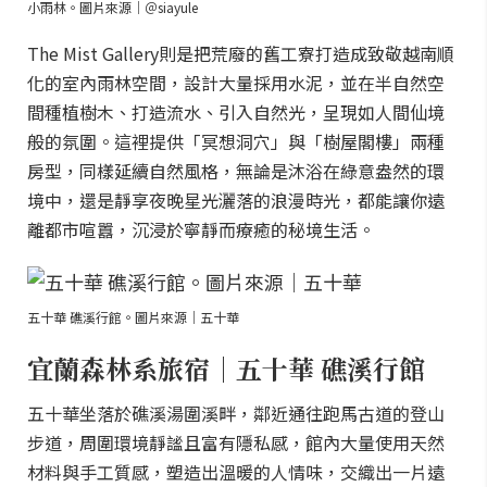
小雨林。圖片來源｜＠siayule
The Mist Gallery則是把荒廢的舊工寮打造成致敬越南順
化的室內雨林空間，設計大量採用水泥，並在半自然空
間種植樹木、打造流水、引入自然光，呈現如人間仙境
般的氛圍。這裡提供「冥想洞穴」與「樹屋閣樓」兩種
房型，同樣延續自然風格，無論是沐浴在綠意盎然的環
境中，還是靜享夜晚星光灑落的浪漫時光，都能讓你遠
離都市喧囂，沉浸於寧靜而療癒的秘境生活。
五十華 礁溪行館。圖片來源｜五十華
宜蘭森林系旅宿｜五十華 礁溪行館
五十華坐落於礁溪湯圍溪畔，鄰近通往跑馬古道的登山
步道，周圍環境靜謐且富有隱私感，館內大量使用天然
材料與手工質感，塑造出溫暖的人情味，交織出一片遠