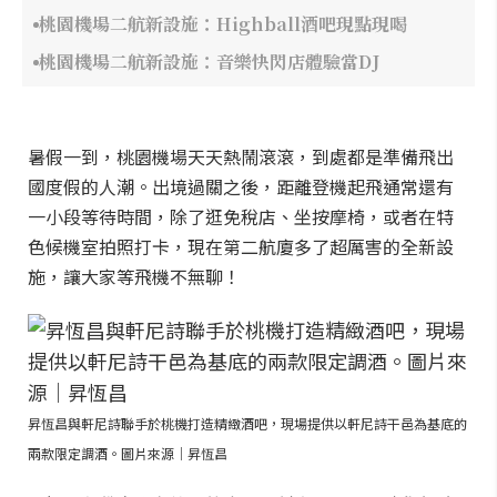
桃園機場二航新設施：Highball酒吧現點現喝
桃園機場二航新設施：音樂快閃店體驗當DJ
暑假一到，桃園機場天天熱鬧滾滾，到處都是準備飛出
國度假的人潮。出境過關之後，距離登機起飛通常還有
一小段等待時間，除了逛免稅店、坐按摩椅，或者在特
色候機室拍照打卡，現在第二航廈多了超厲害的全新設
施，讓大家等飛機不無聊！
昇恆昌與軒尼詩聯手於桃機打造精緻酒吧，現場提供以軒尼詩干邑為基底的
兩款限定調酒。圖片來源｜昇恆昌