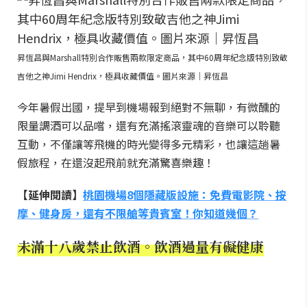
昇恆昌與Marshall特別合作販售兩款限定商品，其中60周年紀念版特別致敬
吉他之神Jimi Hendrix，極具收藏價值。圖片來源｜昇恆昌
今年暑假出國，提早到機場報到絕對不無聊，有微醺的
限量調酒可以品嚐，還有充滿搖滾靈魂的音樂可以聆聽
互動，不僅讓等飛機的時光變得多元精彩，也讓這趟暑
假旅程，在還沒起飛前就充滿驚喜樂趣！
【延伸閱讀】
桃園機場8個隱藏版設施：免費電影院、按
摩、健身房，還有不限艙等貴賓室！你知道幾個？
未滿十八歲禁止飲酒。飲酒過量有礙健康