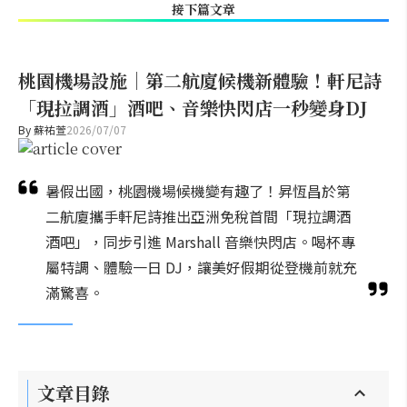
接下篇文章
桃園機場設施｜第二航廈候機新體驗！軒尼詩
「現拉調酒」酒吧、音樂快閃店一秒變身DJ
By
蘇祐萱
2026/07/07
暑假出國，桃園機場候機變有趣了！昇恆昌於第
二航廈攜手軒尼詩推出亞洲免稅首間「現拉調酒
酒吧」，同步引進 Marshall 音樂快閃店。喝杯專
屬特調、體驗一日 DJ，讓美好假期從登機前就充
滿驚喜。
文章目錄