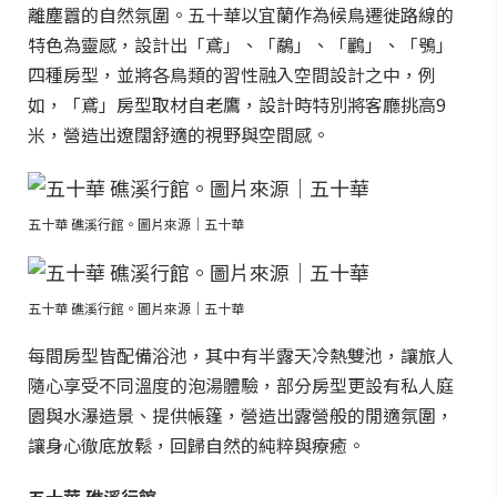
離塵囂的自然氛圍。五十華以宜蘭作為候鳥遷徙路線的
特色為靈感，設計出「鳶」、「鷸」、「鸝」、「鴞」
四種房型，並將各鳥類的習性融入空間設計之中，例
如，「鳶」房型取材自老鷹，設計時特別將客廳挑高9
米，營造出遼闊舒適的視野與空間感。
五十華 礁溪行館。圖片來源｜五十華
五十華 礁溪行館。圖片來源｜五十華
每間房型皆配備浴池，其中有半露天冷熱雙池，讓旅人
隨心享受不同溫度的泡湯體驗，部分房型更設有私人庭
園與水瀑造景、提供帳篷，營造出露營般的閒適氛圍，
讓身心徹底放鬆，回歸自然的純粹與療癒。