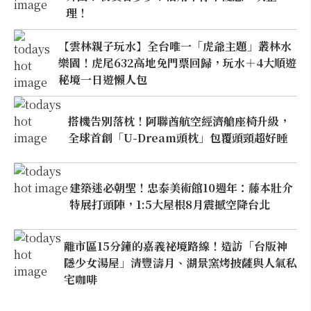
理！
【雲林親子玩水】全台唯一「虎爺主題」叢林水
樂園！虎尾632高地免門票回歸，玩水＋4大順遊
秘境一日遊懶人包
搭機告別落枕！阿聯酋航空經濟艙座椅升級，
全球首創「U-Dream頭枕」包覆頭頸超好睡
建築迷必朝聖！忠泰美術館10週年：藤本壯介
特展打頭陣，1:5大屋根8月震撼空降台北
離市區15分鐘的嘉義祕境路線！造訪「台版神
隱少女湯屋」清豐濤月、湖景窯烤披薩與人氣私
宅咖啡