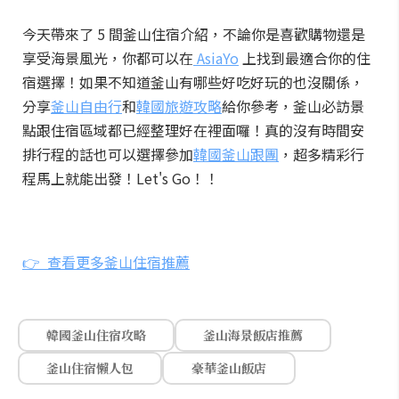
今天帶來了 5 間釜山住宿介紹，不論你是喜歡購物還是
享受海景風光，你都可以在
AsiaYo
上找到最適合你的住
宿選擇！如果不知道釜山有哪些好吃好玩的也沒關係，
分享
釜山自由行
和
韓國旅遊攻略
給你參考，釜山必訪景
點跟住宿區域都已經整理好在裡面囉！真的沒有時間安
排行程的話也可以選擇參加
韓國釜山跟團
，超多精彩行
程馬上就能出發！Let's Go！！
👉 查看更多釜山住宿推薦
韓國釜山住宿攻略
釜山海景飯店推薦
釜山住宿懶人包
豪華釜山飯店