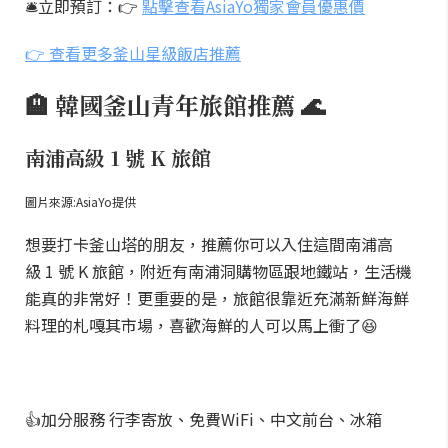
🛎️立即預訂：👉
點擊查看AsiaYo獨家會員優惠價
👉 查看更多釜山星級飯店推薦
🏨 韓國釜山青年旅館推薦 🌊
南浦高級 1 號 K 旅館
圖片來源:AsiaYo提供
想要打卡釜山塔的朋友，推薦你可以入住這間南浦高
級 1 號 K 旅館，附近有南浦洞購物區跟地鐵站，生活機
能真的非常好！更重要的是，旅館很靠近充滿新鮮海鮮
料理的札嘎其市場，喜歡海鮮的人可以馬上衝了😆
👍加分服務 行李寄放、免費WiFi、中文前台、冰箱