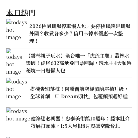
本日熱門
2026桃園機場停車懶人包／要停桃機還是機場
外圍？收費各多少？信用卡停車優惠一次整
理！
【雲林親子玩水】全台唯一「虎爺主題」叢林水
樂園！虎尾632高地免門票回歸，玩水＋4大順遊
秘境一日遊懶人包
搭機告別落枕！阿聯酋航空經濟艙座椅升級，
全球首創「U-Dream頭枕」包覆頭頸超好睡
建築迷必朝聖！忠泰美術館10週年：藤本壯介
特展打頭陣，1:5大屋根8月震撼空降台北