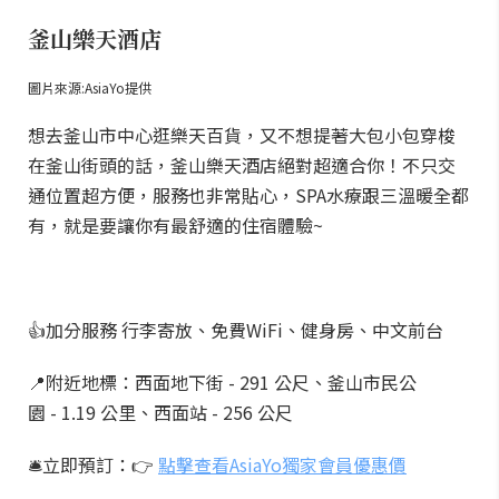
釜山樂天酒店
圖片來源:AsiaYo提供
想去釜山市中心逛樂天百貨，又不想提著大包小包穿梭
在釜山街頭的話，釜山樂天酒店絕對超適合你！不只交
通位置超方便，服務也非常貼心，SPA水療跟三溫暖全都
有，就是要讓你有最舒適的住宿體驗~
👍加分服務 行李寄放、免費WiFi、健身房、中文前台
📍附近地標：西面地下街 - 291 公尺、釜山市民公
園 - 1.19 公里、西面站 - 256 公尺
🛎️立即預訂：👉
點擊查看AsiaYo獨家會員優惠價