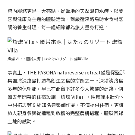
館內服務更是一大亮點，從當地的天然溫泉水療、以美
容與健康為主題的體驗活動，到嚴選淡路島時令食材烹
調的養生料理，每一處細節都為旅人量身打造。
燦燦 Villa。圖片來源｜はたけのリゾート 燦燦Villa
事實上，THE PASONA natureverse retreat僅是保聖那
集團將淡路島打造為創生之島的拼圖之一。深耕淡路島
多年的保聖那，早已在此留下許多令人驚艷的建築，例
如去年開幕的住宿設施「燦燦 Villa」，匯集藤本壯介、
中村拓志等 9 組知名建築師作品，不僅提供住宿，更讓
旅人親身參與從播種到收穫的完整農耕過程，體驗回歸
土地的感動。