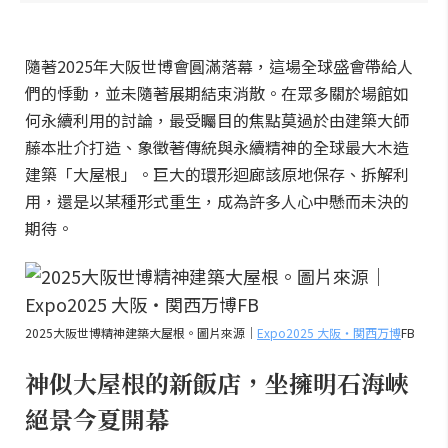
隨著2025年大阪世博會圓滿落幕，這場全球盛會帶給人
們的悸動，並未隨著展期結束消散。在眾多關於場館如
何永續利用的討論，最受矚目的焦點莫過於由建築大師
藤本壯介打造、象徵著傳統與永續精神的全球最大木造
建築「大屋根」。巨大的環形迴廊該原地保存、拆解利
用，還是以某種形式重生，成為許多人心中懸而未決的
期待。
2025大阪世博精神建築大屋根。圖片來源｜
Expo2025 大阪・関西万博
FB
神似大屋根的新飯店，坐擁明石海峽
絕景今夏開幕