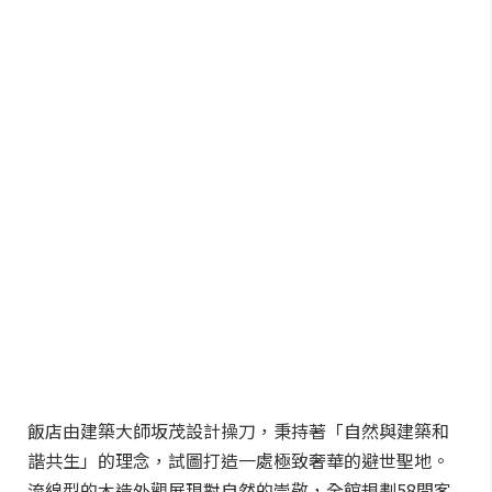
飯店由建築大師坂茂設計操刀，秉持著「自然與建築和
諧共生」的理念，試圖打造一處極致奢華的避世聖地。
流線型的木造外觀展現對自然的崇敬，全館規劃58間客