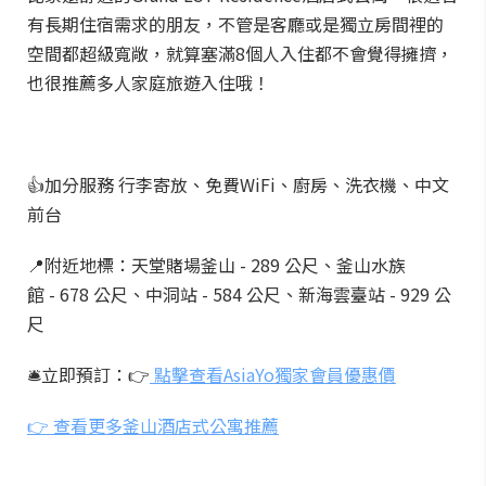
有長期住宿需求的朋友，不管是客廳或是獨立房間裡的
空間都超級寬敞，就算塞滿8個人入住都不會覺得擁擠，
也很推薦多人家庭旅遊入住哦！
👍加分服務 行李寄放、免費WiFi、廚房、洗衣機、中文
前台
📍附近地標：天堂賭場釜山 - 289 公尺、釜山水族
館 - 678 公尺、中洞站 - 584 公尺、新海雲臺站 - 929 公
尺
🛎️立即預訂：👉
點擊查看AsiaYo獨家會員優惠價
👉 查看更多釜山酒店式公寓推薦