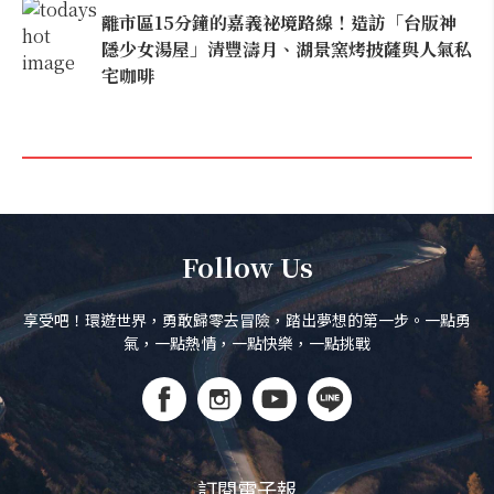
離市區15分鐘的嘉義祕境路線！造訪「台版神
隱少女湯屋」清豐濤月、湖景窯烤披薩與人氣私
宅咖啡
Follow Us
享受吧！環遊世界，勇敢歸零去冒險，踏出夢想的第一步。一點勇
氣，一點熱情，一點快樂，一點挑戰
訂閱電子報