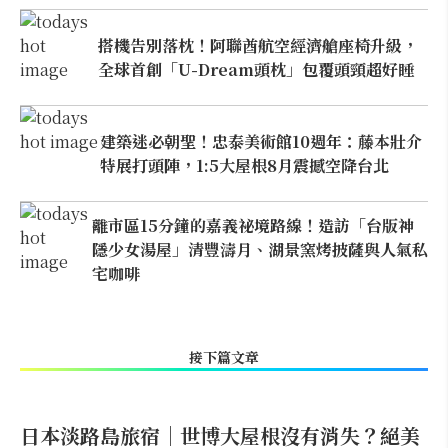
搭機告別落枕！阿聯酋航空經濟艙座椅升級，
全球首創「U-Dream頭枕」包覆頭頸超好睡
建築迷必朝聖！忠泰美術館10週年：藤本壯介
特展打頭陣，1:5大屋根8月震撼空降台北
離市區15分鐘的嘉義祕境路線！造訪「台版神
隱少女湯屋」清豐濤月、湖景窯烤披薩與人氣私
宅咖啡
接下篇文章
日本淡路島旅宿｜世博大屋根沒有消失？絕美