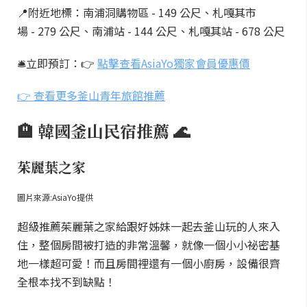
📍附近地標：南浦洞購物區 - 149 公尺、札嘎其市
場 - 279 公尺、南浦站 - 144 公尺、札嘎其站 - 678 公尺
🛎️立即預訂：👉
點擊查看AsiaYo獨家會員優惠價
👉 查看更多釜山青年旅館推薦
🏨 韓國釜山民宿推薦 🌊
茱麗葉之家
圖片來源:AsiaYo提供
超級推薦茱麗葉之家給跟好姊妹一起去釜山玩的人來入
住，整個房間被打造的非常溫馨，就像一個小小祕密基
地一樣超可愛！而且房間裡還有一個小廚房，設備很齊
全根本找不到缺點！