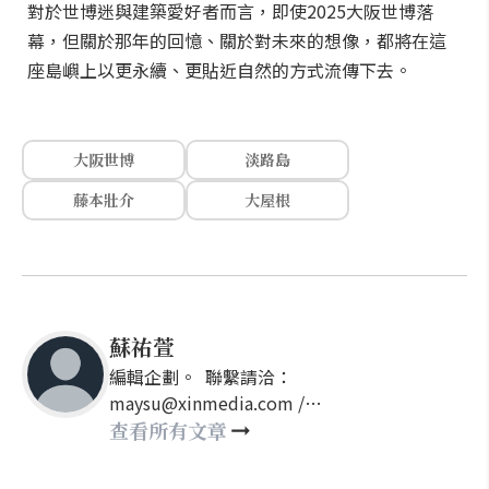
對於世博迷與建築愛好者而言，即使2025大阪世博落
幕，但關於那年的回憶、關於對未來的想像，都將在這
座島嶼上以更永續、更貼近自然的方式流傳下去。
大阪世博
淡路島
藤本壯介
大屋根
蘇祐萱
編輯企劃。 聯繫請洽：
maysu@xinmedia.com /
may860527@gmail.com
查看所有文章