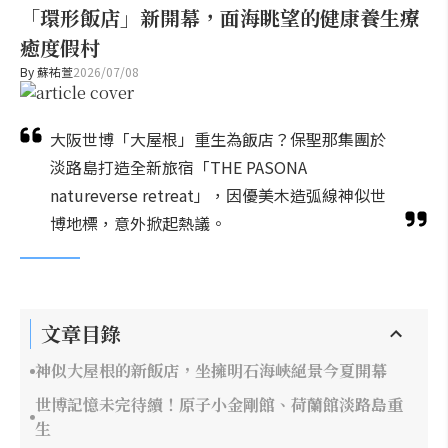
「環形飯店」新開幕，面海眺望的健康養生療
癒度假村
By
蘇祐萱
2026/07/08
大阪世博「大屋根」重生為飯店？保聖那集團於
淡路島打造全新旅宿「THE PASONA
natureverse retreat」，因優美木造弧線神似世
博地標，意外掀起熱議。
文章目錄
神似大屋根的新飯店，坐擁明石海峽絕景今夏開幕
世博記憶未完待續！原子小金剛館、荷蘭館淡路島重
生