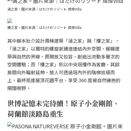
渦之家。圖片來源｜はたけのリゾート 燦燦Villa
樓之家。圖片來源｜はたけのリゾート 燦燦Villa
其中藤本壯介設計兩棟建築「渦之家」與「樓之家」。
「渦之家」以獨特的螺旋狀通道連結內外空間，模糊建
築與自然的界線，既開放又包容，創造出流動多層次的
空間體驗；而「樓之家」則以中央塔樓作為客廳，其餘
房間向外輻射延伸，旅人可透過塔內外的階梯拾級而
上，最終抵達屋頂花園平台，享受 360 度被自然擁抱的
開闊視野。
世博記憶未完待續！原子小金剛館、
荷蘭館淡路島重生