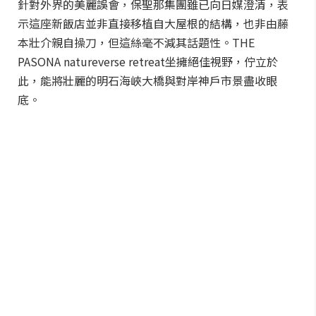
針對外界的美麗誤會，保聖那集團雖已向日媒澄清，表
示這座新飯店並非直接移植自大屋根的結構，也非由藤
本壯介親自操刀，但這絲毫不減其話題性。THE
PASONA natureverse retreat坐擁絕佳視野，佇立於
此，能將壯麗的明石海峽大橋與對岸神戶市景盡收眼
底。