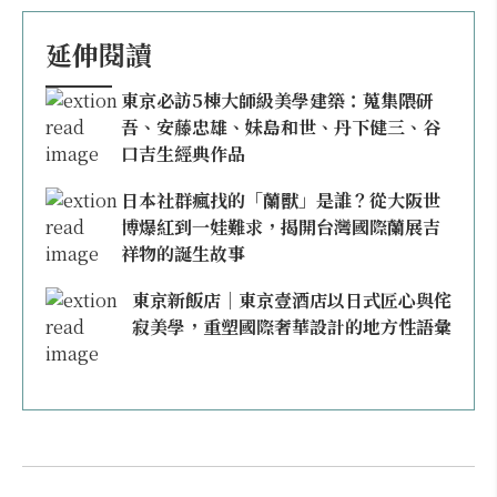
延伸閱讀
東京必訪5棟大師級美學建築：蒐集隈研
吾、安藤忠雄、妹島和世、丹下健三、谷
口吉生經典作品
日本社群瘋找的「蘭獸」是誰？從大阪世
博爆紅到一娃難求，揭開台灣國際蘭展吉
祥物的誕生故事
東京新飯店｜東京壹酒店以日式匠心與侘
寂美學，重塑國際奢華設計的地方性語彙