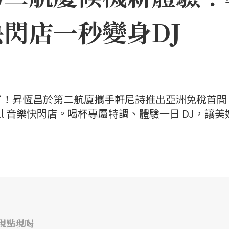
閃店一秒變身DJ
了！昇恆昌於第二航廈攜手軒尼詩推出亞洲免稅首間
all 音樂快閃店。喝杯專屬特調、體驗一日 DJ，讓美
吧現點現喝