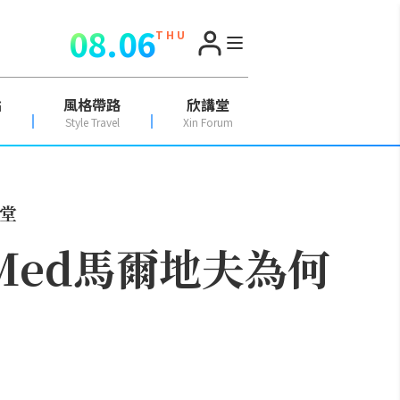
08.06
T H U
點
風格帶路
欣講堂
Style Travel
Xin Forum
天堂
Med馬爾地夫為何