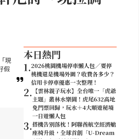
本日熱門
「現
1
.
2026桃園機場停車懶人包／要停
好假
桃機還是機場外圍？收費各多少？
信用卡停車優惠一次整理！
2
.
【雲林親子玩水】全台唯一「虎爺
主題」叢林水樂園！虎尾632高地
免門票回歸，玩水＋4大順遊秘境
一日遊懶人包
3
.
搭機告別落枕！阿聯酋航空經濟艙
座椅升級，全球首創「U-Dream