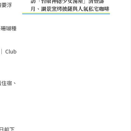
訪「台版神隱少女湯屋」清豐濤
需要浮
月、湖景窯烤披薩與人氣私宅咖啡
子珊瑚種
蓋住宿、
 日前下