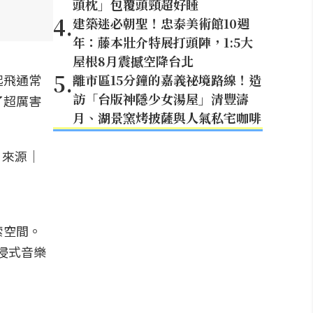
頭枕」包覆頭頸超好睡
4
.
建築迷必朝聖！忠泰美術館10週
年：藤本壯介特展打頭陣，1:5大
屋根8月震撼空降台北
5
.
起飛通常
離市區15分鐘的嘉義祕境路線！造
訪「台版神隱少女湯屋」清豐濤
了超厲害
月、湖景窯烤披薩與人氣私宅咖啡
索空間。
沉浸式音樂