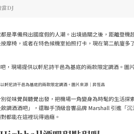
當DJ
處都是準備飛出國度假的人潮。出境過關之後，距離登機
坐按摩椅，或者在特色候機室拍照打卡，現在第二航廈多
供以軒尼詩干邑為基底的兩款限定調酒。圖片來源｜昇恆昌
分別從味覺與聽覺出發，把機場一角變身為時髦的生活探
調酒酒吧」，還聯手頂級音響品牌 Marshall 引進「
絕對都能在這裡玩得過癮。