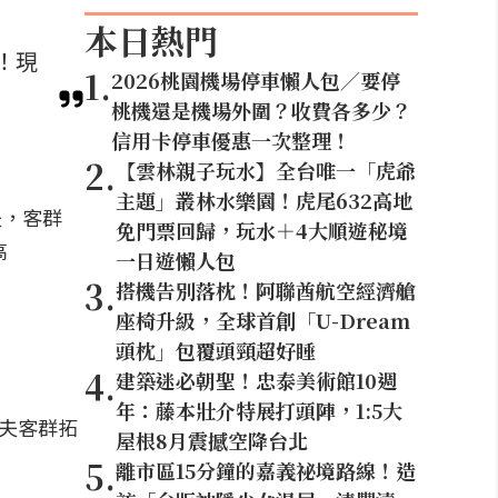
本日熱門
夫！現
1
.
2026桃園機場停車懶人包／要停
桃機還是機場外圍？收費各多少？
信用卡停車優惠一次整理！
2
.
【雲林親子玩水】全台唯一「虎爺
主題」叢林水樂園！虎尾632高地
夫，客群
免門票回歸，玩水＋4大順遊秘境
高
一日遊懶人包
3
.
搭機告別落枕！阿聯酋航空經濟艙
座椅升級，全球首創「U-Dream
頭枕」包覆頭頸超好睡
4
.
建築迷必朝聖！忠泰美術館10週
年：藤本壯介特展打頭陣，1:5大
地夫客群拓
屋根8月震撼空降台北
5
.
離市區15分鐘的嘉義祕境路線！造