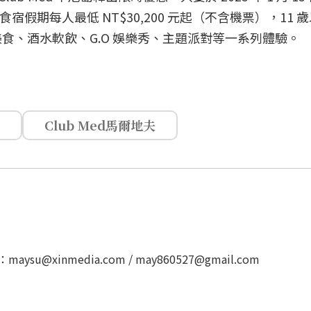
4 晚食宿假期每人最低 NT$30,200 元起（不含機票），11
食、酒水軟飲、G.O 娛樂秀、主題派對等一系列體驗。
Club Med馬爾地夫
u@xinmedia.com / may860527@gmail.com