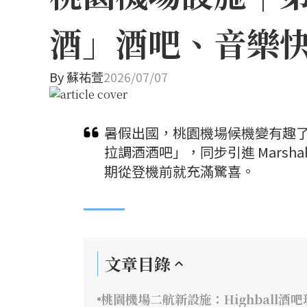
酒」酒吧、音樂快
By
蘇祐萱
2026/07/07
暑假出國，桃園機場候機變有趣
拉調酒酒吧」，同步引進 Marsh
期從登機前就充滿驚喜。
文章目錄
桃園機場二航新設施：Highball酒