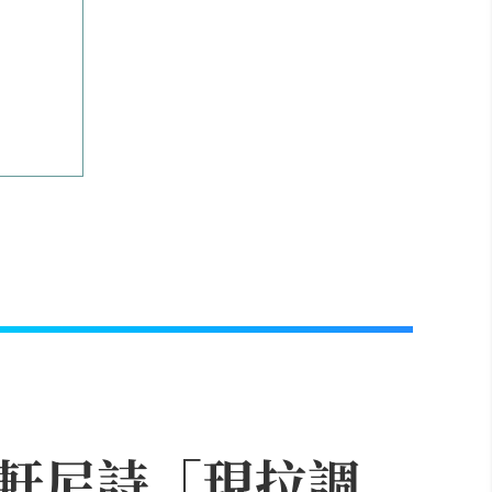
軒尼詩「現拉調