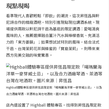
現點現喝
看準現代人喜歡輕鬆「即飲」的潮流，這次昇恆昌與軒
尼詩合作的精緻酒吧，特別引進現點現拉調酒系統。現
場提供兩款以軒尼詩干邑為基底的限定調酒：愛喝清爽
風味的人，推薦選擇融合薑汁汽水與檸檬香氣、充滿活
力的「東方姜韻」；如果想試試特別的風味，結合法式
干邑、台灣茉莉花茶與蜂蜜的「寶島茉莉」，則帶來東
西方完美交融的味覺驚喜。
Highball體驗專區提供昇恆昌限定款「噶瑪蘭海洋單一麥芽威士忌」，以及
合力酒廠琴酒、茶酒等台灣在地酒款。圖片來源｜昇恆昌
店內還設置了 Highball 體驗專區，找得到昇恆昌限定款