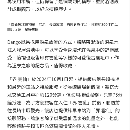
再使用木桶，但仍保留了這個親切的稱呼，並將浴池設
計成橢圓形，以紀念這段歷史。
「雲仙玻璃博物館」展示「長崎玻璃」的歷史與作品，收藏約300件作品。
圖片來源｜星野集團
Dango風呂採用源泉放流的方式，將略帶混濁的溫泉水
注入深層浴池中，可以享受全身浸泡在溫泉中的舒適感
受。這裡也販售印有雲仙等字樣的可愛復古風毛巾，作
為溫泉之旅的紀念品，值得收藏。
「界 雲仙」於2024年10月1日起，提供飯店到長崎機場
和最近的車站之接駁服務。從長崎機場到飯店，轉搭大
眾交通工具車程約120分鐘，但使用接駁服務，只需75分
鐘抵達。為了方便旅客在入住「界 雲仙」前後，順道前
往長崎市區觀光，飯店也提供諫早車站到「界 雲仙」的
接駁服務，讓旅客除了感受雲仙溫泉的能量之外，也能
輕鬆體驗長崎市區充滿異國情調的迷人風情。