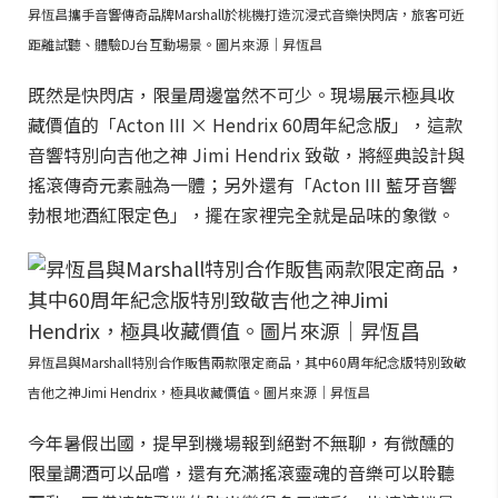
昇恆昌攜手音響傳奇品牌Marshall於桃機打造沉浸式音樂快閃店，旅客可近
距離試聽、體驗DJ台互動場景。圖片來源｜昇恆昌
既然是快閃店，限量周邊當然不可少。現場展示極具收
藏價值的「Acton III × Hendrix 60周年紀念版」，這款
音響特別向吉他之神 Jimi Hendrix 致敬，將經典設計與
搖滾傳奇元素融為一體；另外還有「Acton III 藍牙音響
勃根地酒紅限定色」，擺在家裡完全就是品味的象徵。
昇恆昌與Marshall特別合作販售兩款限定商品，其中60周年紀念版特別致敬
吉他之神Jimi Hendrix，極具收藏價值。圖片來源｜昇恆昌
今年暑假出國，提早到機場報到絕對不無聊，有微醺的
限量調酒可以品嚐，還有充滿搖滾靈魂的音樂可以聆聽