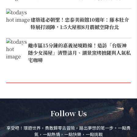
建築迷必朝聖！忠泰美術館10週年：藤本壯介
特展打頭陣，1:5大屋根8月震撼空降台北
離市區15分鐘的嘉義祕境路線！造訪「台版神
隱少女湯屋」清豐濤月、湖景窯烤披薩與人氣私
宅咖啡
Follow Us
享受吧！環遊世界，勇敢歸零去冒險，踏出夢想的第一步。一點勇
氣，一點熱情，一點快樂，一點挑戰