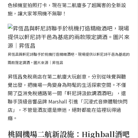
色候機室拍照打卡，現在第二航廈多了超厲害的全新設
施，讓大家等飛機不無聊！
昇恆昌與軒尼詩聯手於桃機打造精緻酒吧，現場提供以軒尼詩干邑為基底的
兩款限定調酒。圖片來源｜昇恆昌
昇恆昌免稅商店在第二航廈大玩創意，分別從味覺與聽
覺出發，把機場一角變身為時髦的生活探索空間。不僅
開了亞洲免稅通路第一間「軒尼詩汲飲調酒酒吧」，還
聯手頂級音響品牌 Marshall 引進「沉浸式音樂體驗快閃
店」，不管是酒友還是樂迷，絕對都能在這裡玩得過
癮。
桃園機場二航新設施：Highball酒吧