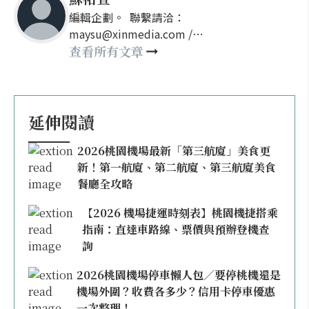
編輯企劃。 聯繫請洽：
maysu@xinmedia.com /
may860527@gmail.com
查看所有文章
延伸閱讀
2026桃園機場最新「第三航廈」美食更
新！第一航廈、第二航廈、第三航廈美食
餐廳全攻略
【2026 機場捷運時刻表】桃園機捷搭乘
指南：直達車路線、票價與預辦登機查
詢
2026桃園機場停車懶人包／要停桃機還是
機場外圍？收費各多少？信用卡停車優惠
一次整理！