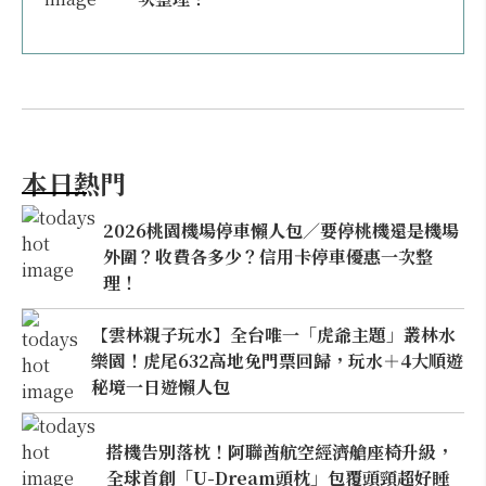
本日熱門
2026桃園機場停車懶人包／要停桃機還是機場
外圍？收費各多少？信用卡停車優惠一次整
理！
【雲林親子玩水】全台唯一「虎爺主題」叢林水
樂園！虎尾632高地免門票回歸，玩水＋4大順遊
秘境一日遊懶人包
搭機告別落枕！阿聯酋航空經濟艙座椅升級，
全球首創「U-Dream頭枕」包覆頭頸超好睡