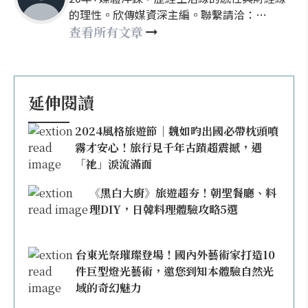
的理性。欣傳媒資深主編。聯繫請洽：
nellyhsu@xinmedia.com
查看所有文章
延伸閱讀
2024風格旅遊節｜魏如昀出國必帶枕頭噴
霧才安心！旅行見千年古蹟超震撼，遇
「祂」淚流滿面
《黑白大廚》旅遊超夯！朝聖餐廳、料
理DIY，日韓料理體驗攻略5選
台東光祭璀璨登場！國內外藝術家打造10
件巨型燈光藝術，邀您到知本體驗自然光
域的奇幻魅力