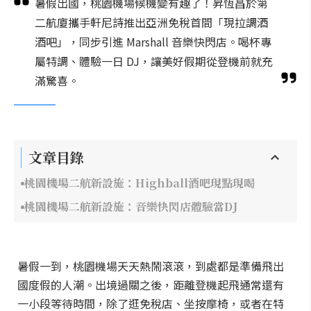
暑假出國，桃園機場候機變有趣了！昇恆昌於第
二航廈攜手軒尼詩推出亞洲免稅首間「現拉調酒
酒吧」，同步引進 Marshall 音樂快閃店。喝杯專
屬特調、體驗一日 DJ，讓美好假期從登機前就充
滿驚喜。
文章目錄
桃園機場二航新設施：Highball酒吧現點現喝
桃園機場二航新設施：音樂快閃店體驗當DJ
暑假一到，桃園機場天天熱鬧滾滾，到處都是準備飛出
國度假的人潮。出境過關之後，距離登機起飛通常還有
一小段等待時間，除了逛免稅店、坐按摩椅，或者在特