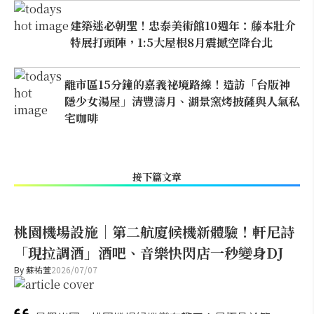
建築迷必朝聖！忠泰美術館10週年：藤本壯介
特展打頭陣，1:5大屋根8月震撼空降台北
離市區15分鐘的嘉義祕境路線！造訪「台版神
隱少女湯屋」清豐濤月、湖景窯烤披薩與人氣私
宅咖啡
接下篇文章
桃園機場設施｜第二航廈候機新體驗！軒尼詩
「現拉調酒」酒吧、音樂快閃店一秒變身DJ
By
蘇祐萱
2026/07/07