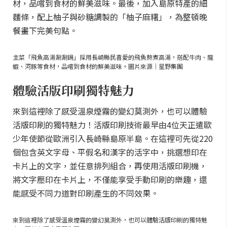
材，品嚐到食材的鮮美滋味。最後，加入島原特產的細
麵條，配上柚子與砂糖調製的「柚子麻糬」，為整頓晚
餐畫下完美句點。
主菜「飛魚高湯涮涮鍋」採用長崎縣民喜愛的飛魚熬煮高湯，搭配牛肉、龍
蝦、河豚等食材，品嚐到食材的鮮美滋味。圖片來源｜星野集團
體驗活版印刷獨特魅力
來到這裡除了感受溫泉煙霧的變幻莫測外，也可以體驗
活版印刷的獨特魅力！活版印刷技術最早由4位天正遣歐
少年使節從歐洲引入長崎縣島原半島。在這裡可先從220
個包含英文字母、平假名和漢字的活字中，挑選想印在
卡片上的文字，並任意排列組合，再使用活版印刷機，
將文字壓印在卡片上，不僅能享受手動印刷的樂趣，還
能感受不同力道對印刷產生的不同效果。
來到這裡除了感受溫泉煙霧的變幻莫測外，也可以體驗活版印刷的獨特魅