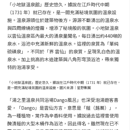
「小地獄溫泉館」歷史悠久，據說在江戶時代中期
（1731 年）就已存在，是一間充滿秘境氛圍的溫泉設
施。溫泉源頭位於建築物後方，源源不斷湧出的溫泉水
與四周繚繞的煙霧，增添了秘境般的氛圍。小地獄溫泉
以雲仙溫泉區內最大的湧泉量聞名，每日湧出約440噸的
泉水，浴池中充滿新鮮的溫泉水。這裡的泉質為「單純
硫磺泉」，不同於「界 雲仙」的泉質，呈現乳白色的溫
泉水。加上挑高的木造建築與八角形穹頂浴池，帶來獨
特的泡湯享受。
「小地獄溫泉館」歷史悠久，據說在江戶時代中期（1731 年）就已存在，
是一間充滿秘境氛圍的溫泉設施。圖片來源｜星野集團
「湯之里溫泉共同浴場Dango風呂」也深受泡湯遊客喜
愛，「Dango」是雲仙方言，意思是「薤（蕗蕎）」，
為一種植物，常作為辛香料使用。據說過去這裡曾使用
醃漬薤的大型木桶作為浴池，因此得名。雖然現在已不