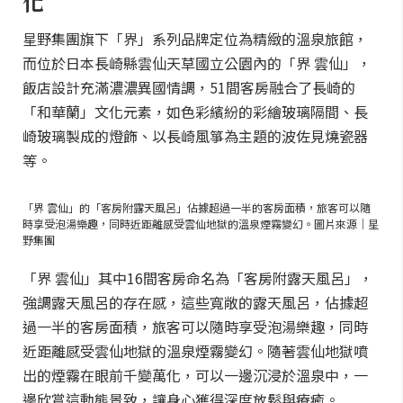
化
星野集團旗下「界」系列品牌定位為精緻的溫泉旅館，
而位於日本長崎縣雲仙天草國立公園內的「界 雲仙」，
飯店設計充滿濃濃異國情調，51間客房融合了長崎的
「和華蘭」文化元素，如色彩繽紛的彩繪玻璃隔間、長
崎玻璃製成的燈飾、以長崎風箏為主題的波佐見燒瓷器
等。
「界 雲仙」的「客房附露天風呂」佔據超過一半的客房面積，旅客可以隨
時享受泡湯樂趣，同時近距離感受雲仙地獄的溫泉煙霧變幻。圖片來源｜星
野集團
「界 雲仙」其中16間客房命名為「客房附露天風呂」，
強調露天風呂的存在感，這些寬敞的露天風呂，佔據超
過一半的客房面積，旅客可以隨時享受泡湯樂趣，同時
近距離感受雲仙地獄的溫泉煙霧變幻。隨著雲仙地獄噴
出的煙霧在眼前千變萬化，可以一邊沉浸於溫泉中，一
邊欣賞這動態景致，讓身心獲得深度放鬆與療癒。