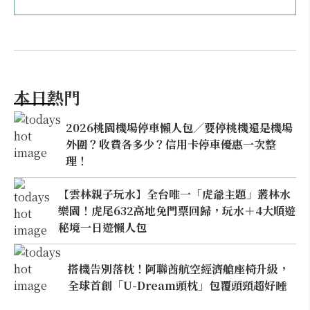
本日熱門
2026桃園機場停車懶人包／要停桃機還是機場
外圍？收費各多少？信用卡停車優惠一次整
理！
【雲林親子玩水】全台唯一「虎爺主題」叢林水
樂園！虎尾632高地免門票回歸，玩水＋4大順遊
秘境一日遊懶人包
搭機告別落枕！阿聯酋航空經濟艙座椅升級，
全球首創「U-Dream頭枕」包覆頭頸超好睡