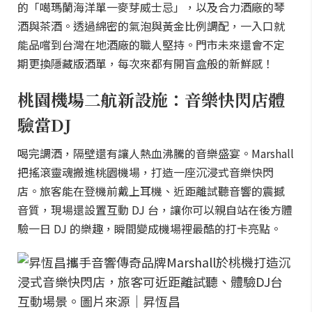
的「噶瑪蘭海洋單一麥芽威士忌」，以及合力酒廠的琴
酒與茶酒。透過綿密的氣泡與黃金比例調配，一入口就
能品嚐到台灣在地酒廠的職人堅持。門市未來還會不定
期更換隱藏版酒單，每次來都有開盲盒般的新鮮感！
桃園機場二航新設施：音樂快閃店體
驗當DJ
喝完調酒，隔壁還有讓人熱血沸騰的音樂盛宴。Marshall
把搖滾靈魂搬進桃園機場，打造一座沉浸式音樂快閃
店。旅客能在登機前戴上耳機、近距離試聽音響的震撼
音質，現場還設置互動 DJ 台，讓你可以親自站在後方體
驗一日 DJ 的樂趣，瞬間變成機場裡最酷的打卡亮點。