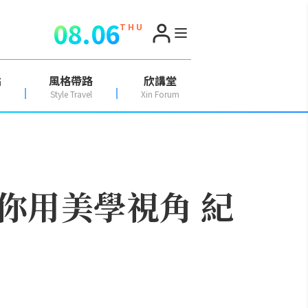
08.06
T H U
點
風格帶路
欣講堂
Style Travel
Xin Forum
你用美學視角 紀