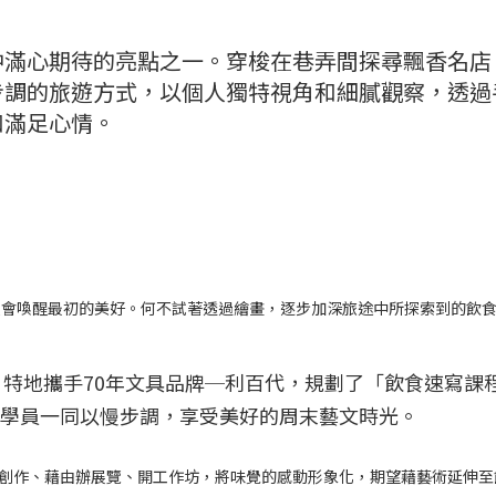
中滿心期待的亮點之一。穿梭在巷弄間探尋飄香名店
步調的旅遊方式，以個人獨特視角和細膩觀察，透過
和滿足心情。
便會喚醒最初的美好。何不試著透過繪畫，逐步加深旅途中所探索到的飲
特地攜手70年文具品牌─利百代，規劃了「飲食速寫課
，帶著學員一同以慢步調，享受美好的周末藝文時光。
藝術創作、藉由辦展覽、開工作坊，將味覺的感動形象化，期望藉藝術延伸