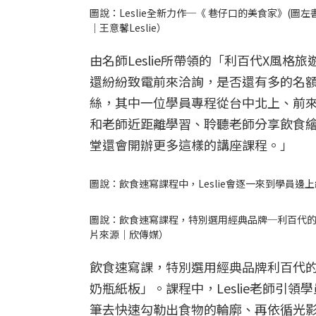
圖說：Leslie全新力作─《 巷仔口的美食家》
｜王意馨Leslie）
由名師Leslie所帶領的「利百代X風
還紛紛致電前來洽詢，是否還有多的名額可
絲，其中一位學員專程從台中北上、前
和老師近距離學習、聆聽老師分享飲食
堂還會開辦更多這樣的講座課程。」
圖說：飲食速寫課程中，Leslie會逐一來到學員
圖說：飲食速寫課程，特別選用經典品牌─利百代的
片來源｜欣傳媒）
飲食速寫課，特別選用經典品牌利百代的
奶瓶紙板」。課程中，Leslie老師引
筆去快速勾勒出食物的輪廓、再依循光