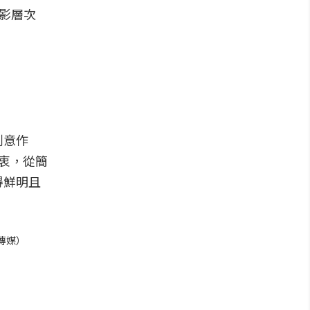
光影層次
創意作
衷，從簡
得鮮明且
傳媒）