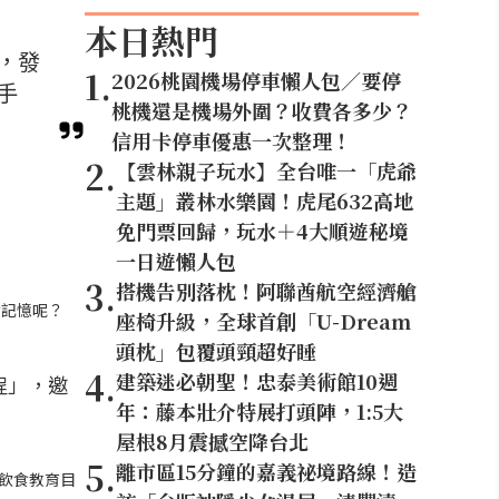
本日熱門
，發
1
.
2026桃園機場停車懶人包／要停
手
桃機還是機場外圍？收費各多少？
信用卡停車優惠一次整理！
2
.
【雲林親子玩水】全台唯一「虎爺
主題」叢林水樂園！虎尾632高地
免門票回歸，玩水＋4大順遊秘境
一日遊懶人包
3
.
搭機告別落枕！阿聯酋航空經濟艙
食記憶呢？
座椅升級，全球首創「U-Dream
頭枕」包覆頭頸超好睡
4
.
建築迷必朝聖！忠泰美術館10週
程」，邀
年：藤本壯介特展打頭陣，1:5大
屋根8月震撼空降台北
5
.
離市區15分鐘的嘉義祕境路線！造
至飲食教育目