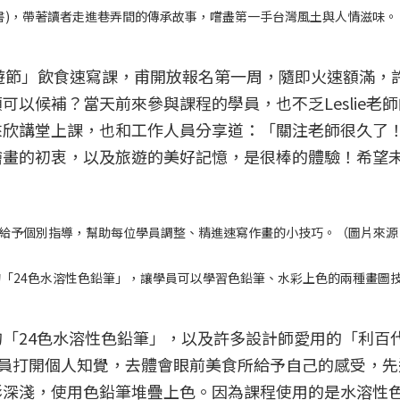
(圖左書)，帶著讀者走進巷弄間的傳承故事，嚐盡第一手台灣風土與人情滋味
格旅遊節」飲食速寫課，甫開放報名第一周，隨即火速額滿，
以候補？當天前來參與課程的學員，也不乏Leslie老
來欣講堂上課，也和工作人員分享道：「關注老師很久了
繪畫的初衷，以及旅遊的美好記憶，是很棒的體驗！希望
邊上給予個別指導，幫助每位學員調整、精進速寫作畫的小技巧。（圖片來
「24色水溶性色鉛筆」，讓學員可以學習色鉛筆、水彩上色的兩種畫圖
「24色水溶性色鉛筆」，以及許多設計師愛用的「利百代0
領學員打開個人知覺，去體會眼前美食所給予自己的感受，
影深淺，使用色鉛筆堆疊上色。因為課程使用的是水溶性