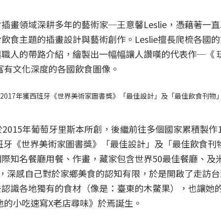
畫領域深耕多年的藝術家─王意馨Leslie，憑藉著一
食主題的插畫設計與藝術創作。Leslie擅長爬梳各國
職人的帶路介紹，繪製出一幅幅讓人讚嘆的代表作─《 
，傳遞富有文化深度的各國飲食圖像。
食畫刊，於2017年獲西班牙《世界美術家圖書獎》「最佳設計」及「最佳飲食刊物
eslie於2015年葡萄牙里斯本所創，後繼前往多個國家累積製作
西班牙《世界美術家圖書獎》「最佳設計」及「最佳飲食刊
際知名餐廳用餐、作畫，藏家包含世界50最佳餐廳、及
台灣，深感自己對於家鄉美食的認知有限，於是開啟了走訪
去認識各地獨有的食材（像是：臺東的木鱉果），也讓她
在地的小吃速寫X老店尋味》於焉誕生。