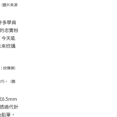
。（圖片來源
許多學員
師的忠實粉
！今天能
未來欣講
源｜欣傳媒）
技巧。（圖
.5mm
先透過代針
色鉛筆，