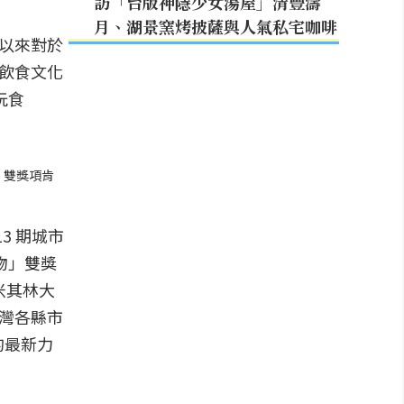
訪「台版神隱少女湯屋」清豐濤
月、湖景窯烤披薩與人氣私宅咖啡
直以來對於
的飲食文化
玩食
」雙獎項肯
13 期城市
物」雙獎
米其林大
台灣各縣市
的最新力