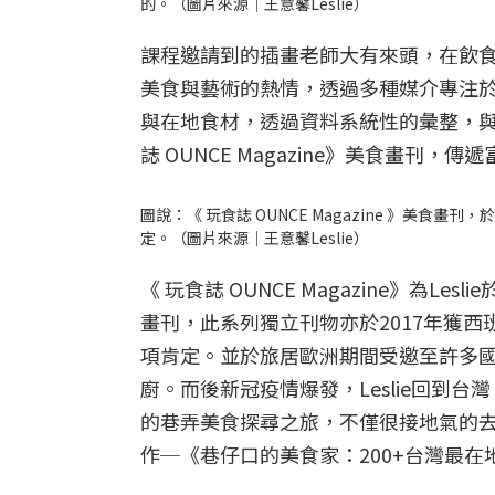
的。（圖片來源｜王意馨Leslie）
課程邀請到的插畫老師大有來頭，在飲食插
美食與藝術的熱情，透過多種媒介專注於飲
與在地食材，透過資料系統性的彙整，與
誌 OUNCE Magazine》美食畫刊
圖說：《 玩食誌 OUNCE Magazine 》美
定。（圖片來源｜王意馨Leslie）
《 玩食誌 OUNCE Magazine》為L
畫刊，此系列獨立刊物亦於2017年獲
項肯定。並於旅居歐洲期間受邀至許多國
廚。而後新冠疫情爆發，Leslie回到
的巷弄美食探尋之旅，不僅很接地氣的
作─《巷仔口的美食家：200+台灣最