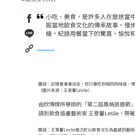
小吃、美食，是許多人在旅途當
掘當地飲食文化的傳承故事。慢
繪，紀錄用餐當下的驚喜、愉悅
圖說：記憶會漸漸淡去，但只要吃到相同的味道，
（圖片來源｜王意馨Leslie）
由欣傳媒所舉辦的「第二屆風格旅遊節」
請到飲食插畫藝術家 王意馨Leslie
圖說：王意馨Leslie致力於以飲食文化為靈感的