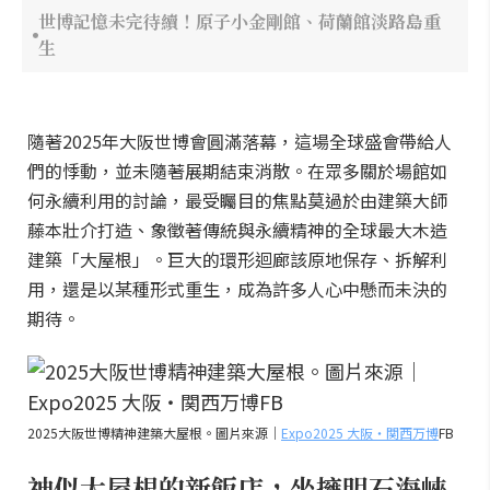
世博記憶未完待續！原子小金剛館、荷蘭館淡路島重
生
隨著2025年大阪世博會圓滿落幕，這場全球盛會帶給人
們的悸動，並未隨著展期結束消散。在眾多關於場館如
何永續利用的討論，最受矚目的焦點莫過於由建築大師
藤本壯介打造、象徵著傳統與永續精神的全球最大木造
建築「大屋根」。巨大的環形迴廊該原地保存、拆解利
用，還是以某種形式重生，成為許多人心中懸而未決的
期待。
2025大阪世博精神建築大屋根。圖片來源｜
Expo2025 大阪・関西万博
FB
神似大屋根的新飯店，坐擁明石海峽