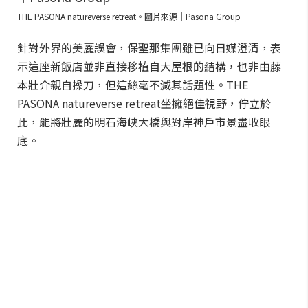
THE PASONA natureverse retreat。圖片來源｜Pasona Group
針對外界的美麗誤會，保聖那集團雖已向日媒澄清，表
示這座新飯店並非直接移植自大屋根的結構，也非由藤
本壯介親自操刀，但這絲毫不減其話題性。THE
PASONA natureverse retreat坐擁絕佳視野，佇立於
此，能將壯麗的明石海峽大橋與對岸神戶市景盡收眼
底。