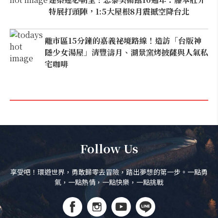
特展打頭陣，1:5大屋根8月震撼空降台北
離市區15分鐘的嘉義祕境路線！造訪「台版神
隱少女湯屋」清豐濤月、湖景窯烤披薩與人氣私
宅咖啡
Follow Us
享受吧！環遊世界，勇敢歸零去冒險，踏出夢想的第一步。一點勇
氣，一點熱情，一點快樂，一點挑戰