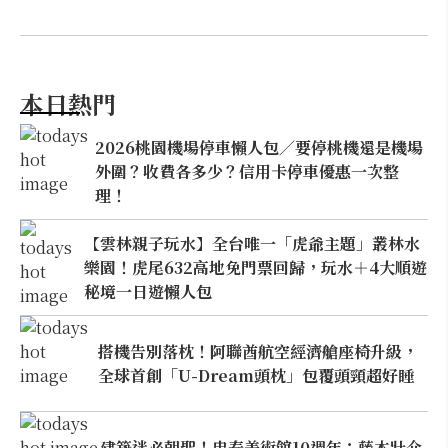
本日熱門
2026桃園機場停車懶人包／要停桃機還是機場
外圍？收費各多少？信用卡停車優惠一次整
理！
【雲林親子玩水】全台唯一「虎爺主題」叢林水
樂園！虎尾632高地免門票回歸，玩水＋4大順遊
秘境一日遊懶人包
搭機告別落枕！阿聯酋航空經濟艙座椅升級，
全球首創「U-Dream頭枕」包覆頭頸超好睡
建築迷必朝聖！忠泰美術館10週年：藤本壯介