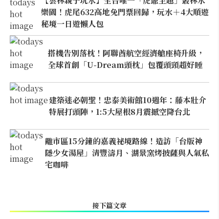
【雲林親子玩水】全台唯一「虎爺主題」叢林水
樂園！虎尾632高地免門票回歸，玩水＋4大順遊
秘境一日遊懶人包
搭機告別落枕！阿聯酋航空經濟艙座椅升級，
全球首創「U-Dream頭枕」包覆頭頸超好睡
建築迷必朝聖！忠泰美術館10週年：藤本壯介
特展打頭陣，1:5大屋根8月震撼空降台北
離市區15分鐘的嘉義祕境路線！造訪「台版神
隱少女湯屋」清豐濤月、湖景窯烤披薩與人氣私
宅咖啡
接下篇文章