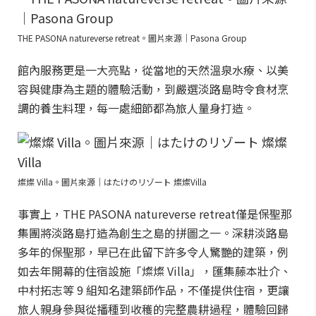
THE PASONA natureverse retreat。圖片來源｜Pasona Group
館內服務更是一大亮點，從當地的天然溫泉水療、以美
容與健康為主題的體驗活動，到嚴選淡路島時令食材烹
調的養生料理，每一處細節都為旅人量身打造。
燦燦 Villa。圖片來源｜はたけのリゾート 燦燦Villa
事實上，THE PASONA natureverse retreat僅是保聖那
集團將淡路島打造為創生之島的拼圖之一。深耕淡路島
多年的保聖那，早已在此留下許多令人驚艷的建築，例
如去年開幕的住宿設施「燦燦 Villa」，匯集藤本壯介、
中村拓志等 9 組知名建築師作品，不僅提供住宿，更讓
旅人親身參與從播種到收穫的完整農耕過程，體驗回歸