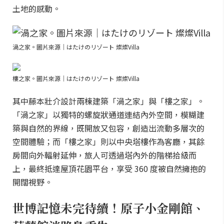
土地的感動。
渦之家。圖片來源｜はたけのリゾート 燦燦Villa
樓之家。圖片來源｜はたけのリゾート 燦燦Villa
其中藤本壯介設計兩棟建築「渦之家」與「樓之家」。
「渦之家」以獨特的螺旋狀通道連結內外空間，模糊建
築與自然的界線，既開放又包容，創造出流動多層次的
空間體驗；而「樓之家」則以中央塔樓作為客廳，其餘
房間向外輻射延伸，旅人可透過塔內外的階梯拾級而
上，最終抵達屋頂花園平台，享受 360 度被自然擁抱的
開闊視野。
世博記憶未完待續！原子小金剛館、