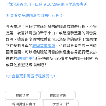
+魚飛溪谷冰川一日遊 ★10/29前限時早鳥優惠★
⛷️ 查看更多韓國滑雪自由行行程 ⛷️
今天整理了三個從首爾出發的韓國滑雪旅遊行程，不管
是第一次嘗試滑雪的新手小白，或是經驗豐富的滑雪愛
好者，這篇的度假村推薦都可以滿足你的需求！如果你
正在規劃冬季的
韓國首爾旅遊
，也可以參考看看一日韓
國滑雪團，可以輕鬆體驗滑雪的樂趣也容易把行程安排
進你的
韓國自由行
哦~快來AsiaYo看更多韓國一日遊行程
或其他旅遊路線推薦吧！
👉 查看更多滑雪行程推薦 👈
韓國滑雪
韓國滑雪團
韓國滑雪自由行
滑雪自由行