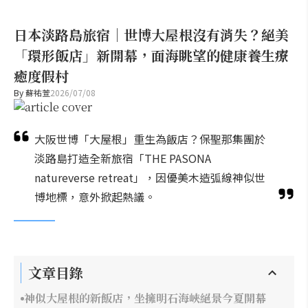
日本淡路島旅宿｜世博大屋根沒有消失？絕美
「環形飯店」新開幕，面海眺望的健康養生療
癒度假村
By
蘇祐萱
2026/07/08
大阪世博「大屋根」重生為飯店？保聖那集團於
淡路島打造全新旅宿「THE PASONA
natureverse retreat」，因優美木造弧線神似世
博地標，意外掀起熱議。
文章目錄
神似大屋根的新飯店，坐擁明石海峽絕景今夏開幕