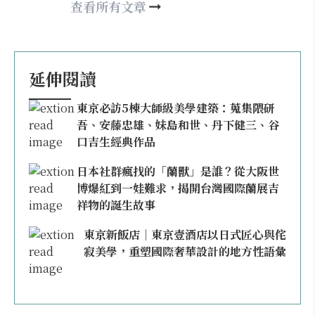
may860527@gmail.com
查看所有文章
延伸閱讀
東京必訪5棟大師級美學建築：蒐集隈研
吾、安藤忠雄、妹島和世、丹下健三、谷
口吉生經典作品
日本社群瘋找的「蘭獸」是誰？從大阪世
博爆紅到一娃難求，揭開台灣國際蘭展吉
祥物的誕生故事
東京新飯店｜東京壹酒店以日式匠心與侘
寂美學，重塑國際奢華設計的地方性語彙