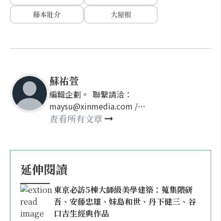
藤本壯介
大屋根
蘇祐萱
編輯企劃。 聯繫請洽：
maysu@xinmedia.com /
may860527@gmail.com
查看所有文章
延伸閱讀
東京必訪5棟大師級美學建築：蒐集隈研
吾、安藤忠雄、妹島和世、丹下健三、谷
口吉生經典作品