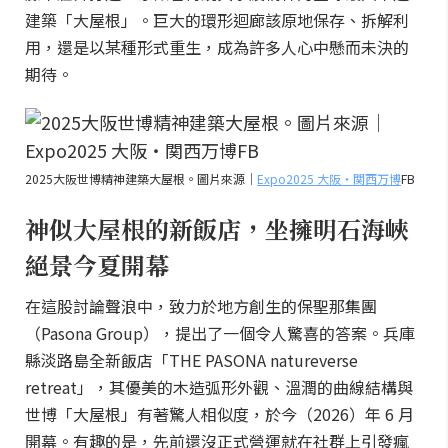
建築「大屋根」。巨大的環形迴廊該原地保存、拆解利
用，還是以某種形式重生，成為許多人心中懸而未決的
期待。
2025大阪世博精神建築大屋根。圖片來源｜
Expo2025 大阪・関西万博
FB
神似大屋根的新飯店，坐擁明石海峽
絕景今夏開幕
在這股討論聲浪中，致力於地方創生的保聖那集團
（Pasona Group），提出了一個令人驚喜的答案。兵庫
縣淡路島全新飯店「THE PASONA natureverse
retreat」，其優美的木造弧形外觀、溫潤的曲線結構與
世博「大屋根」有著驚人相似度，於今（2026）年 6 月
開幕。有趣的是，先前還沒正式營運就在社群上引發瘋