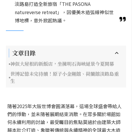
淡路島打造全新旅宿「THE PASONA
natureverse retreat」，因優美木造弧線神似世
博地標，意外掀起熱議。
文章目錄
神似大屋根的新飯店，坐擁明石海峽絕景今夏開幕
世博記憶未完待續！原子小金剛館、荷蘭館淡路島重
生
隨著2025年大阪世博會圓滿落幕，這場全球盛會帶給人
們的悸動，並未隨著展期結束消散。在眾多關於場館如
何永續利用的討論，最受矚目的焦點莫過於由建築大師
藤本壯介打造、象徵著傳統與永續精神的全球最大木造