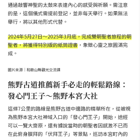
通過敲響神聖的太鼓來表達內心的感受與祈願。需注意
的是，這個儀式需提前登記，並非每天舉行。如果無法
舉行，將以其他形式代替。
2024年5月27日～2025年3月底，完成雙朝聖者旅程的朝
聖者，將獲得特別版的紙筒證書
，象徵心靈之旅圓滿完
成。
圖片來源｜和歌山縣觀光交流課
熊野古道推薦新手必走的輕鬆路線：
發心門王子～熊野本宮大社
這條7公里的路線是熊野古道中邊路的精華所在，從被視
為熊野本宮大社神域入口的「發心門王子」開始，途經
可以一覽大齋原，還有據說當時的朝聖者因感激不已而
在此俯身膜拜的「伏拜王子」等景點，巡訪本宮町內的