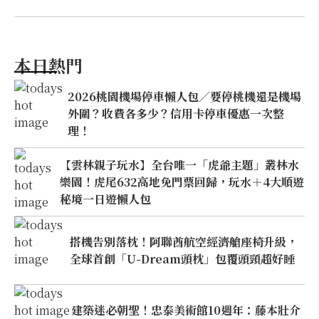
本日熱門
2026桃園機場停車懶人包／要停桃機還是機場
外圍？收費各多少？信用卡停車優惠一次整
理！
【雲林親子玩水】全台唯一「虎爺主題」叢林水
樂園！虎尾632高地免門票回歸，玩水＋4大順遊
秘境一日遊懶人包
搭機告別落枕！阿聯酋航空經濟艙座椅升級，
全球首創「U-Dream頭枕」包覆頭頸超好睡
建築迷必朝聖！忠泰美術館10週年：藤本壯介