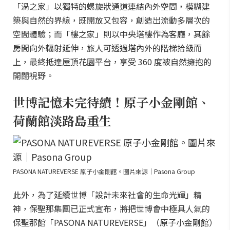
「渦之家」以獨特的螺旋狀通道連結內外空間，模糊建
築與自然的界線，既開放又包容，創造出流動多層次的
空間體驗；而「樓之家」則以中央塔樓作為客廳，其餘
房間向外輻射延伸，旅人可透過塔內外的階梯拾級而
上，最終抵達屋頂花園平台，享受 360 度被自然擁抱的
開闊視野。
世博記憶未完待續！原子小金剛館、
荷蘭館淡路島重生
PASONA NATUREVERSE 原子小金剛館。圖片來源｜Pasona Group
此外，為了延續世博「設計未來社會的生命光輝」精
神，保聖那集團已正式宣布，將把世博會中極具人氣的
保聖那館「PASONA NATUREVERSE」（原子小金剛館）