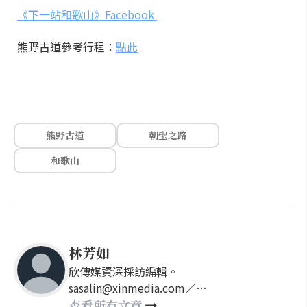
《下一站和歌山》Facebook
熊野古道參考行程：
點此
熊野古道
朝聖之路
和歌山
林芳如
欣傳媒資深採訪編輯。
sasalin@xinmedia.com／
happy21917@gmail.com
查看所有文章