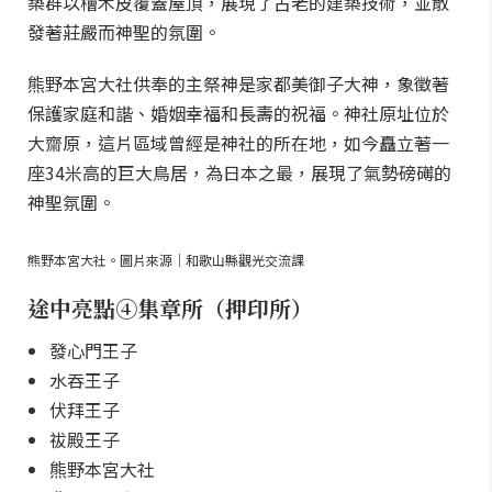
築群以檜木皮覆蓋屋頂，展現了古老的建築技術，並散
發著莊嚴而神聖的氛圍。
熊野本宮大社供奉的主祭神是家都美御子大神，象徵著
保護家庭和諧、婚姻幸福和長壽的祝福。神社原址位於
大齋原，這片區域曾經是神社的所在地，如今矗立著一
座34米高的巨大鳥居，為日本之最，展現了氣勢磅礡的
神聖氛圍。
熊野本宮大社。圖片來源｜和歌山縣觀光交流課
途中亮點④集章所（押印所）
發心門王子
水吞王子
伏拜王子
祓殿王子
熊野本宮大社