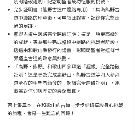
別的踏破證明，紀念朝聖者成功征服的挑戰。
完步証明書（熊野古道中邊路專用）：集滿熊野古
道中邊路的印章後，可申領此證書，記錄你完整走
過的足跡。
熊野古道中邊路完全踏破証明：這是一項更高級別
的成就，專為那些完成整段中邊路的挑戰者所設。
透過由和歌山縣發行的證書，彰顯朝聖者對這條世
界遺產古道的敬意與熱愛。
「高野・熊野」和歌山四參拜道「超級」完全踏破
証明：這是專為完成高野山、熊野古道等四大參拜
道全程的朝聖者頒發的「超級完全踏破証明」，象
徵著對信仰與歷史的最深敬仰。
帶上集章本，在和歌山的古道一步步記錄這段身心挑戰
的旅程，會是一生難忘的回憶！