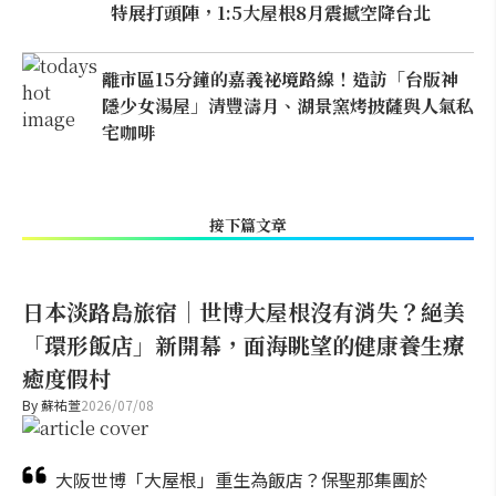
特展打頭陣，1:5大屋根8月震撼空降台北
離市區15分鐘的嘉義祕境路線！造訪「台版神
隱少女湯屋」清豐濤月、湖景窯烤披薩與人氣私
宅咖啡
接下篇文章
日本淡路島旅宿｜世博大屋根沒有消失？絕美
「環形飯店」新開幕，面海眺望的健康養生療
癒度假村
By
蘇祐萱
2026/07/08
大阪世博「大屋根」重生為飯店？保聖那集團於