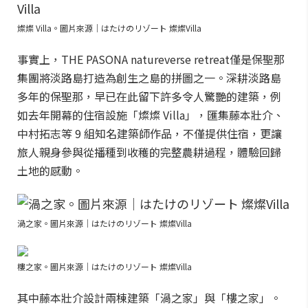
燦燦 Villa。圖片來源｜はたけのリゾート 燦燦Villa
事實上，THE PASONA natureverse retreat僅是保聖那
集團將淡路島打造為創生之島的拼圖之一。深耕淡路島
多年的保聖那，早已在此留下許多令人驚艷的建築，例
如去年開幕的住宿設施「燦燦 Villa」，匯集藤本壯介、
中村拓志等 9 組知名建築師作品，不僅提供住宿，更讓
旅人親身參與從播種到收穫的完整農耕過程，體驗回歸
土地的感動。
渦之家。圖片來源｜はたけのリゾート 燦燦Villa
樓之家。圖片來源｜はたけのリゾート 燦燦Villa
其中藤本壯介設計兩棟建築「渦之家」與「樓之家」。