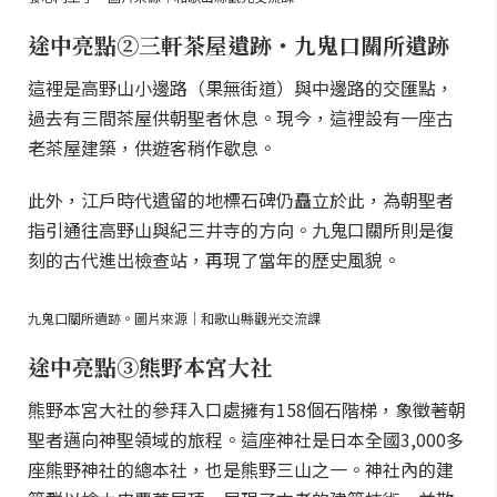
途中亮點②三軒茶屋遺跡・九鬼口關所遺跡
這裡是高野山小邊路（果無街道）與中邊路的交匯點，
過去有三間茶屋供朝聖者休息。現今，這裡設有一座古
老茶屋建築，供遊客稍作歇息。
此外，江戶時代遺留的地標石碑仍矗立於此，為朝聖者
指引通往高野山與紀三井寺的方向。九鬼口關所則是復
刻的古代進出檢查站，再現了當年的歷史風貌。
九鬼口關所遺跡。圖片來源｜和歌山縣觀光交流課
途中亮點③熊野本宮大社
熊野本宮大社的參拜入口處擁有158個石階梯，象徵著朝
聖者邁向神聖領域的旅程。這座神社是日本全國3,000多
座熊野神社的總本社，也是熊野三山之一。神社內的建