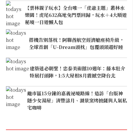
【雲林親子玩水】全台唯一「虎爺主題」叢林水
樂園！虎尾632高地免門票回歸，玩水＋4大順遊
秘境一日遊懶人包
搭機告別落枕！阿聯酋航空經濟艙座椅升級，
全球首創「U-Dream頭枕」包覆頭頸超好睡
建築迷必朝聖！忠泰美術館10週年：藤本壯介
特展打頭陣，1:5大屋根8月震撼空降台北
離市區15分鐘的嘉義祕境路線！造訪「台版神
隱少女湯屋」清豐濤月、湖景窯烤披薩與人氣私
宅咖啡