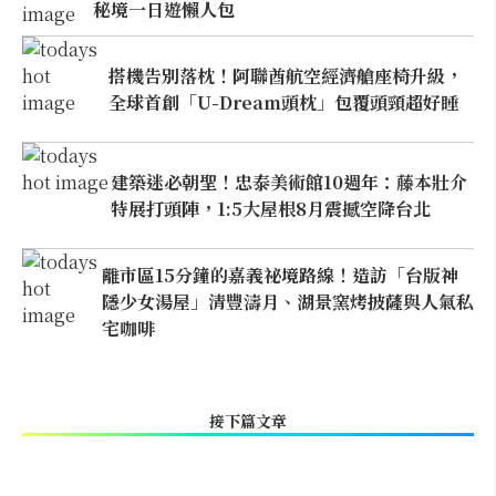
秘境一日遊懶人包
搭機告別落枕！阿聯酋航空經濟艙座椅升級，
全球首創「U-Dream頭枕」包覆頭頸超好睡
建築迷必朝聖！忠泰美術館10週年：藤本壯介
特展打頭陣，1:5大屋根8月震撼空降台北
離市區15分鐘的嘉義祕境路線！造訪「台版神
隱少女湯屋」清豐濤月、湖景窯烤披薩與人氣私
宅咖啡
接下篇文章