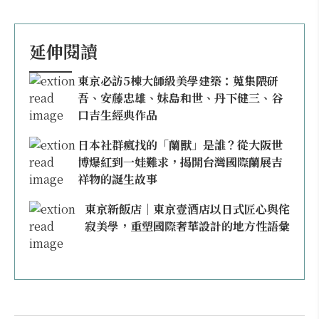
延伸閱讀
東京必訪5棟大師級美學建築：蒐集隈研
吾、安藤忠雄、妹島和世、丹下健三、谷
口吉生經典作品
日本社群瘋找的「蘭獸」是誰？從大阪世
博爆紅到一娃難求，揭開台灣國際蘭展吉
祥物的誕生故事
東京新飯店｜東京壹酒店以日式匠心與侘
寂美學，重塑國際奢華設計的地方性語彙