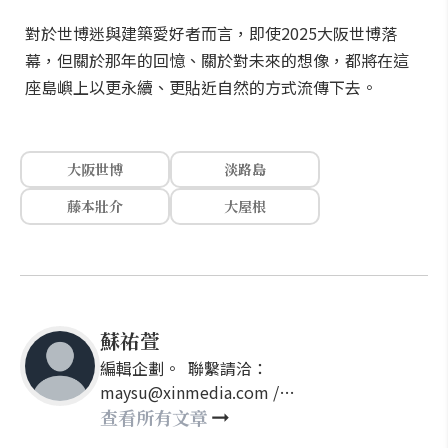
對於世博迷與建築愛好者而言，即使2025大阪世博落
幕，但關於那年的回憶、關於對未來的想像，都將在這
座島嶼上以更永續、更貼近自然的方式流傳下去。
大阪世博
淡路島
藤本壯介
大屋根
蘇祐萱
編輯企劃。 聯繫請洽：
maysu@xinmedia.com /
may860527@gmail.com
查看所有文章