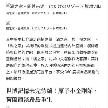
渦之家。圖片來源｜はたけのリゾート 燦燦Villa
樓之家。圖片來源｜はたけのリゾート 燦燦Villa
其中藤本壯介設計兩棟建築「渦之家」與「樓之家」。
「渦之家」以獨特的螺旋狀通道連結內外空間，模糊建
築與自然的界線，既開放又包容，創造出流動多層次的
空間體驗；而「樓之家」則以中央塔樓作為客廳，其餘
房間向外輻射延伸，旅人可透過塔內外的階梯拾級而
上，最終抵達屋頂花園平台，享受 360 度被自然擁抱的
開闊視野。
世博記憶未完待續！原子小金剛館、
荷蘭館淡路島重生