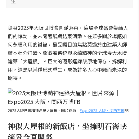
生
隨著2025年大阪世博會圓滿落幕，這場全球盛會帶給人
們的悸動，並未隨著展期結束消散。在眾多關於場館如
何永續利用的討論，最受矚目的焦點莫過於由建築大師
藤本壯介打造、象徵著傳統與永續精神的全球最大木造
建築「大屋根」。巨大的環形迴廊該原地保存、拆解利
用，還是以某種形式重生，成為許多人心中懸而未決的
期待。
2025大阪世博精神建築大屋根。圖片來源｜
Expo2025 大阪・関西万博
FB
神似大屋根的新飯店，坐擁明石海峽
絕景今夏開幕