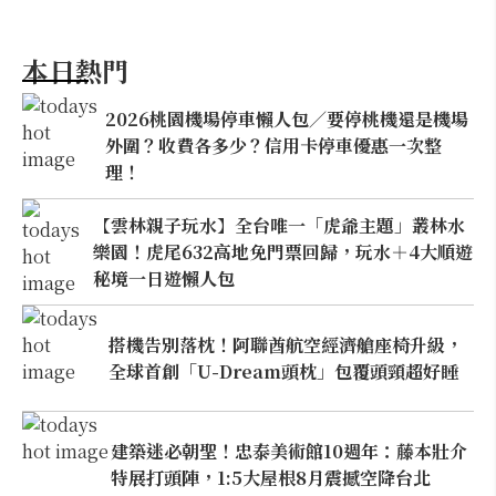
本日熱門
2026桃園機場停車懶人包／要停桃機還是機場
外圍？收費各多少？信用卡停車優惠一次整
理！
【雲林親子玩水】全台唯一「虎爺主題」叢林水
樂園！虎尾632高地免門票回歸，玩水＋4大順遊
秘境一日遊懶人包
搭機告別落枕！阿聯酋航空經濟艙座椅升級，
全球首創「U-Dream頭枕」包覆頭頸超好睡
建築迷必朝聖！忠泰美術館10週年：藤本壯介
特展打頭陣，1:5大屋根8月震撼空降台北