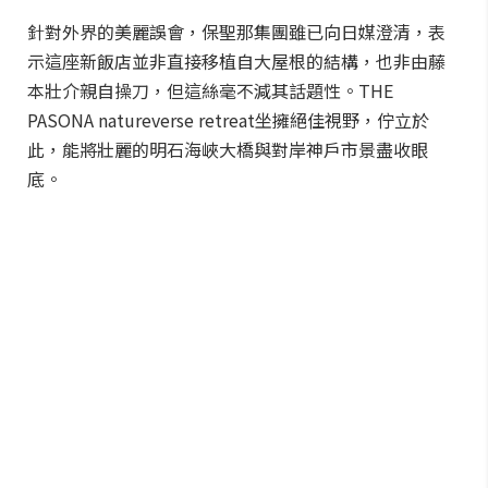
針對外界的美麗誤會，保聖那集團雖已向日媒澄清，表
示這座新飯店並非直接移植自大屋根的結構，也非由藤
本壯介親自操刀，但這絲毫不減其話題性。THE
PASONA natureverse retreat坐擁絕佳視野，佇立於
此，能將壯麗的明石海峽大橋與對岸神戶市景盡收眼
底。