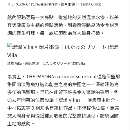
THE PASONA natureverse retreat。圖片來源｜Pasona Group
館內服務更是一大亮點，從當地的天然溫泉水療、以美
容與健康為主題的體驗活動，到嚴選淡路島時令食材烹
調的養生料理，每一處細節都為旅人量身打造。
燦燦 Villa。圖片來源｜はたけのリゾート 燦燦Villa
事實上，THE PASONA natureverse retreat僅是保聖那
集團將淡路島打造為創生之島的拼圖之一。深耕淡路島
多年的保聖那，早已在此留下許多令人驚艷的建築，例
如去年開幕的住宿設施「燦燦 Villa」，匯集藤本壯介、
中村拓志等 9 組知名建築師作品，不僅提供住宿，更讓
旅人親身參與從播種到收穫的完整農耕過程，體驗回歸
土地的感動。