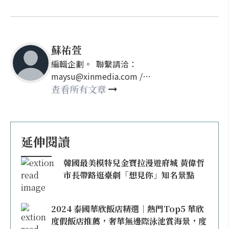
蘇祐萱
編輯企劃。 聯繫請洽：
maysu@xinmedia.com /
may860527@gmail.com
查看所有文章
延伸閱讀
韓國最美模特兒金寶拉漫遊府城 黃偉哲
市長帶路逛臺劇「想見你」知名景點
2024 泰國華欣飯店精選｜熱門Top5 華欣
度假飯店推薦，奢華無邊際泳池賞海景，度