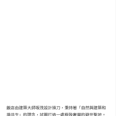
飯店由建築大師坂茂設計操刀，秉持著「自然與建築和
諧共生」的理念，試圖打造一處極致奢華的避世聖地。