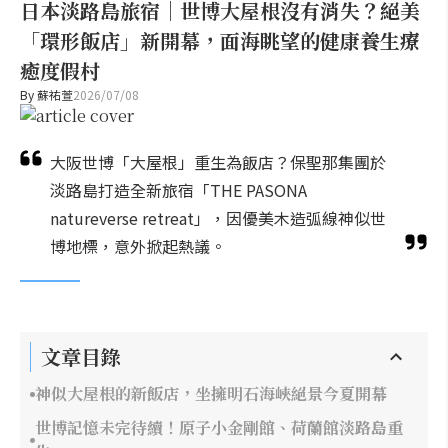
日本淡路島旅宿｜世博大屋根沒有消失？絕美
「環形飯店」新開幕，面海眺望的健康養生療
癒度假村
By
蘇祐萱
2026/07/08
大阪世博「大屋根」重生為飯店？保聖那集團於
淡路島打造全新旅宿「THE PASONA
natureverse retreat」，因優美木造弧線神似世
博地標，意外掀起熱議。
文章目錄
神似大屋根的新飯店，坐擁明石海峽絕景今夏開幕
世博記憶未完待續！原子小金剛館、荷蘭館淡路島重