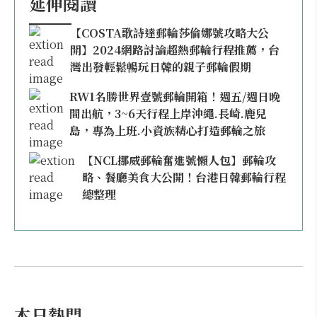
延伸閱讀
【COSTA歌詩達郵輪莎倫娜號攻略大公
開】2024網路討論超熱郵輪行程推薦，台
灣出發輕鬆暢玩日韓的親子郵輪假期
RW1名勝世界壹號郵輪開箱！週五/週日晚
間出航，3~6天行程上岸沖繩.長崎.鹿兒
島，專為上班.小資族精心打造郵輪之旅
【NCL挪威郵輪奮進號懶人包】郵輪攻
略、餐廳美食大公開！台港日韓郵輪行程
總整理
本日熱門