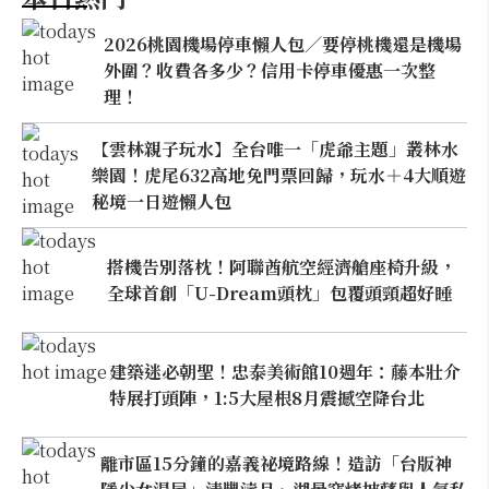
2026桃園機場停車懶人包／要停桃機還是機場
外圍？收費各多少？信用卡停車優惠一次整
理！
【雲林親子玩水】全台唯一「虎爺主題」叢林水
樂園！虎尾632高地免門票回歸，玩水＋4大順遊
秘境一日遊懶人包
搭機告別落枕！阿聯酋航空經濟艙座椅升級，
全球首創「U-Dream頭枕」包覆頭頸超好睡
建築迷必朝聖！忠泰美術館10週年：藤本壯介
特展打頭陣，1:5大屋根8月震撼空降台北
離市區15分鐘的嘉義祕境路線！造訪「台版神