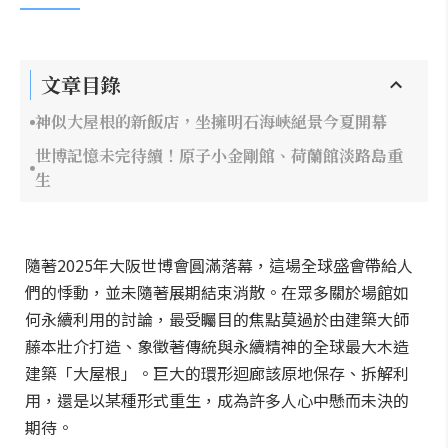
文章目錄
神似大屋根的新飯店，坐擁明石海峽絕景今夏開幕
世博記憶未完待續！原子小金剛館、荷蘭館淡路島重
生
隨著2025年大阪世博會圓滿落幕，這場全球盛會帶給人
們的悸動，並未隨著展期結束消散。在眾多關於場館如
何永續利用的討論，最受矚目的焦點莫過於由建築大師
藤本壯介打造、象徵著傳統與永續精神的全球最大木造
建築「大屋根」。巨大的環形迴廊該原地保存、拆解利
用，還是以某種形式重生，成為許多人心中懸而未決的
期待。