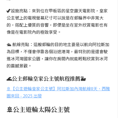
🦖設施亮點：來到位在甲板區的星空露天電影院，皇家
公主號上的電視螢幕尺寸可以說是在郵輪界中非常大
的，搭配上優質的音響，即便是坐在室外欣賞電影也有
像是在電影院內的極致享受。
🛳 航線亮點：這艘郵輪的目的地主要是以航向阿拉斯加
為目標，不僅會停靠各個沿途港灣，最特別的是還會駛
進冰河灣國家公園，讓你在房間內就能輕鬆欣賞到冰河
的震撼景觀。
🌊公主郵輪皇家公主號航程推薦🐳
🚢【公主遊輪皇家公主號】阿拉斯加內灣航線8天、西雅
圖來回 - 2025 出發
🚢公主遊輪太陽公主號