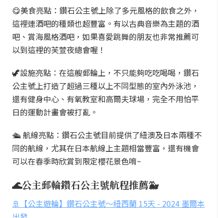
😋美食亮點：鑽石公主號上除了多元風格的飲食之外，
這裡連酒吧的種類也超豐富。有以古典音樂為主題的酒
吧、賞海風格酒吧，如果喜愛跳舞的朋友也非常推薦可
以到這裡的芙萱夜總會喔！
🦖設施亮點：在這艘郵輪上，不只能夠吃吃喝喝，鑽石
公主號上打造了超過三種以上不同型態的室內外泳池，
還有健身中心、有氧教室和高爾夫球場，完全不用怕平
日的運動計畫會被打亂。
🛳 航線亮點：鑽石公主號目前提供了紐澳及日本兩種不
同的航線，尤其在日本航線上主題相當豐富，還有機會
可以在春季時欣賞到限定櫻花景色唷~
🌊公主郵輪鑽石公主號航程推薦🐳
🚢【公主遊輪】鑽石公主號～紐西蘭 15天 - 2024 墨爾本
出發