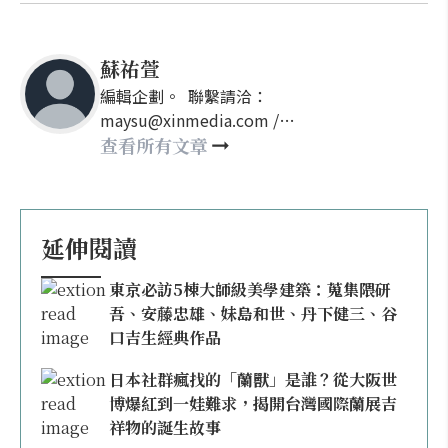
蘇祐萱
編輯企劃。 聯繫請洽：
maysu@xinmedia.com /
may860527@gmail.com
查看所有文章
延伸閱讀
東京必訪5棟大師級美學建築：蒐集隈研
吾、安藤忠雄、妹島和世、丹下健三、谷
口吉生經典作品
日本社群瘋找的「蘭獸」是誰？從大阪世
博爆紅到一娃難求，揭開台灣國際蘭展吉
祥物的誕生故事