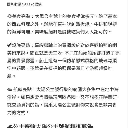
圖片來源：AsiaYo提供
😋美食亮點：太陽公主號上的美食相當多元，除了基本
的西式料理之外，還能在這裡吃到鐵板燒、牛排和現撈
的海鮮料理，美味度絕對是能被吃貨們大大認可的。
🦖設施亮點：這艘郵輪上的賞海設施對於喜歡拍照的網
美們來說，簡直就是天堂呀~不只在船頭船尾都打造了專
屬的賞景露臺，船上還有一個仿希臘式風格的玻璃穹頂
空中花園，不管是在這裡拍照還是曬日光浴都超級推
薦。
🛳 航線亮點：太陽公主號行駛的範圍大多集中在地中海
沿岸，如果想要盡情暢玩南歐各國，又不想多花時間研
究交通資訊的話，搭乘太陽公主號對你來說會是非常省
力的方式！
🌊公主遊輪太陽公主號航程推薦🐳