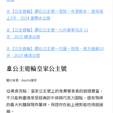
🚢【公主遊輪】鑽石公主號～雪梨、布里斯本、澳洲海
上5天 - 2024 墨爾本出發
🚢【公主遊輪】鑽石公主號～九州春季花朵 11
天 - 2025 橫濱出發
🚢【公主遊輪】鑽石公主號～花蓮－琉球、南方島嶼10
天 - 2025 橫濱出發
🚢公主遊輪皇家公主號
圖片來源：AsiaYo提供
😋美食亮點：皇家公主號上的免費餐食真的超級豐富，
不只能夠盡情享受經典的牛排與巧克力甜點，還有現桿
的義大利麵與現炸薯條，保證你在船上絕對能吃得超過
癮。