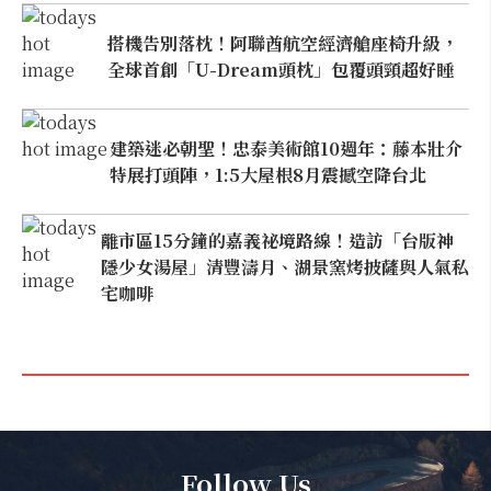
搭機告別落枕！阿聯酋航空經濟艙座椅升級，
全球首創「U-Dream頭枕」包覆頭頸超好睡
建築迷必朝聖！忠泰美術館10週年：藤本壯介
特展打頭陣，1:5大屋根8月震撼空降台北
離市區15分鐘的嘉義祕境路線！造訪「台版神
隱少女湯屋」清豐濤月、湖景窯烤披薩與人氣私
宅咖啡
Follow Us