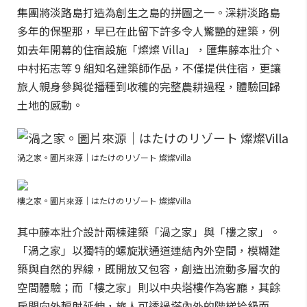
集團將淡路島打造為創生之島的拼圖之一。深耕淡路島
多年的保聖那，早已在此留下許多令人驚艷的建築，例
如去年開幕的住宿設施「燦燦 Villa」，匯集藤本壯介、
中村拓志等 9 組知名建築師作品，不僅提供住宿，更讓
旅人親身參與從播種到收穫的完整農耕過程，體驗回歸
土地的感動。
渦之家。圖片來源｜はたけのリゾート 燦燦Villa
樓之家。圖片來源｜はたけのリゾート 燦燦Villa
其中藤本壯介設計兩棟建築「渦之家」與「樓之家」。
「渦之家」以獨特的螺旋狀通道連結內外空間，模糊建
築與自然的界線，既開放又包容，創造出流動多層次的
空間體驗；而「樓之家」則以中央塔樓作為客廳，其餘
房間向外輻射延伸，旅人可透過塔內外的階梯拾級而