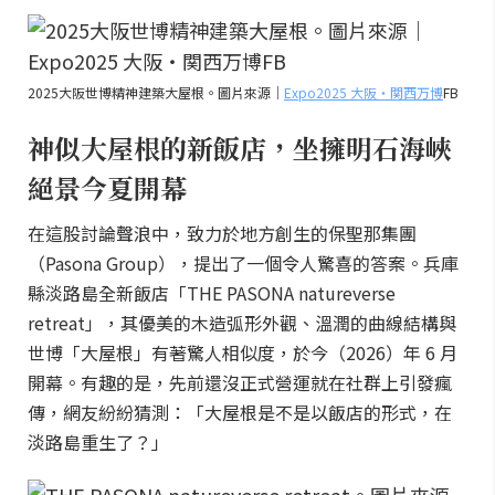
2025大阪世博精神建築大屋根。圖片來源｜
Expo2025 大阪・関西万博
FB
神似大屋根的新飯店，坐擁明石海峽
絕景今夏開幕
在這股討論聲浪中，致力於地方創生的保聖那集團
（Pasona Group），提出了一個令人驚喜的答案。兵庫
縣淡路島全新飯店「THE PASONA natureverse
retreat」，其優美的木造弧形外觀、溫潤的曲線結構與
世博「大屋根」有著驚人相似度，於今（2026）年 6 月
開幕。有趣的是，先前還沒正式營運就在社群上引發瘋
傳，網友紛紛猜測：「大屋根是不是以飯店的形式，在
淡路島重生了？」