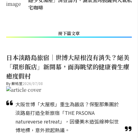
隱少女湯屋」清豐濤月、湖景窯烤披薩與人氣私
宅咖啡
接下篇文章
日本淡路島旅宿｜世博大屋根沒有消失？絕美
「環形飯店」新開幕，面海眺望的健康養生療
癒度假村
By
蘇祐萱
2026/07/08
大阪世博「大屋根」重生為飯店？保聖那集團於
淡路島打造全新旅宿「THE PASONA
natureverse retreat」，因優美木造弧線神似世
博地標，意外掀起熱議。