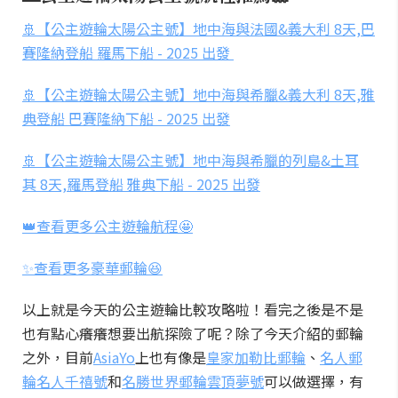
🚢【公主遊輪太陽公主號】地中海與法國&義大利 8天,巴
賽隆納登船 羅馬下船 - 2025 出發
🚢【公主遊輪太陽公主號】地中海與希臘&義大利 8天,雅
典登船 巴賽隆納下船 - 2025 出發
🚢【公主遊輪太陽公主號】地中海與希臘的列島&土耳
其 8天,羅馬登船 雅典下船 - 2025 出發
👑查看更多公主遊輪航程🤩
✨查看更多豪華郵輪😆
以上就是今天的公主遊輪比較攻略啦！看完之後是不是
也有點心癢癢想要出航探險了呢？除了今天介紹的郵輪
之外，目前
AsiaYo
上也有像是
皇家加勒比郵輪
、
名人郵
輪名人千禧號
和
名勝世界郵輪雲頂夢號
可以做選擇，有