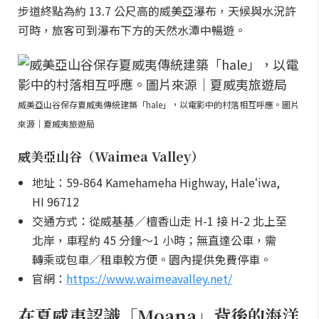
步道終點為約 13.7 公尺高的威美亞瀑布，天候與水況許
可時，旅客可到瀑布下方的天然水潭中暢遊。
威美亞山谷保存夏威夷傳統建築「hale」，以電影中的村落相互呼應。圖片
來源｜夏威夷旅遊局
威美亞山谷（Waimea Valley）
地址：59-864 Kamehameha Highway, Haleʻiwa,
HI 96712
交通方式：從威基基／檀香山走 H-1 接 H-2 北上至
北岸，車程約 45 分鐘～1 小時；無直達公車，需
轉乘或包車／租車較方便。園內提供免費停車。
官網：
https://www.waimeavalley.net/
在夏威夷認識「Moana」背後的海洋