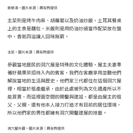
新娘湯。圖片來源｜周有煦提供
主菜則是烤牛肉串、胡蘿蔔以及奶油炒飯，土耳其餐桌
上的主食是麵包，米飯則是用奶油炒過當作配菜放在盤
中，香氣四溢讓人回味無窮。
主菜。圖片來源｜周有煦提供
參觀當地居民的洞穴屋是特殊的文化體驗，屋主夫妻準
備好蘋果茶招待入內的賓客，我們在客廳享用並聽他們
解說當地的生活與歷史，他們家三代都住在這個洞穴屋
裡，相當於祖產繼承，由於此處被列為文化遺產所以不
能買賣，而這裡面空間的開鑿與建設，都是由屋主的祖
父、父親、還有他本人接力打造才有目前的居住環境，
所以他們家的男性都擁有洞穴開鑿建屋的技藝。
洞穴屋外觀。圖片來源｜周有煦提供