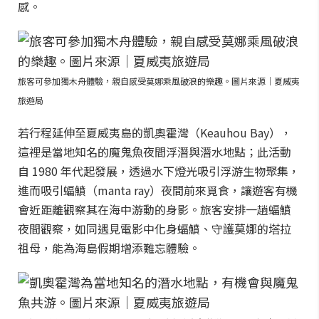
感。
旅客可參加獨木舟體驗，親自感受莫娜乘風破浪的樂趣。圖片來源｜夏威夷
旅遊局
若行程延伸至夏威夷島的凱奧霍灣（Keauhou Bay），
這裡是當地知名的魔鬼魚夜間浮潛與潛水地點；此活動
自 1980 年代起發展，透過水下燈光吸引浮游生物聚集，
進而吸引蝠鱝（manta ray）夜間前來覓食，讓遊客有機
會近距離觀察其在海中游動的身影。旅客安排一趟蝠鱝
夜間觀察，如同遇見電影中化身蝠鱝、守護莫娜的塔拉
祖母，能為海島假期增添難忘體驗。