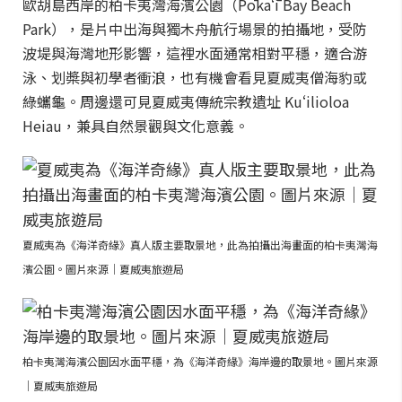
歐胡島西岸的柏卡夷灣海濱公園（Pōkaʻī Bay Beach
Park），是片中出海與獨木舟航行場景的拍攝地，受防
波堤與海灣地形影響，這裡水面通常相對平穩，適合游
泳、划槳與初學者衝浪，也有機會看見夏威夷僧海豹或
綠蠵龜。周邊還可見夏威夷傳統宗教遺址 Kuʻilioloa
Heiau，兼具自然景觀與文化意義。
夏威夷為《海洋奇緣》真人版主要取景地，此為拍攝出海畫面的柏卡夷灣海
濱公園。圖片來源｜夏威夷旅遊局
柏卡夷灣海濱公園因水面平穩，為《海洋奇緣》海岸邊的取景地。圖片來源
｜夏威夷旅遊局