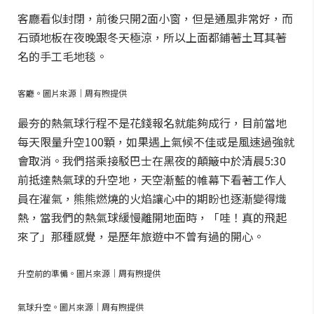
客廳看似封閉，前後只開2面小窗，但是通風非常好，而
石頭地板在夜晚跟冬天極涼，所以上面都鋪著土耳其著
名的手工毛地毯。
客廳。圖片來源｜周有煦提供
最夯的熱氣球行程不是花錢報名就能夠成行，目前當地
每天限量升空100顆，如果遇上氣候不佳或是風速過強就
會取消。我們搭乘接駁巴士在黑夜的顛簸中於清晨5:30
前抵達熱氣球的升空地，天空漸藍的帷幕下看著工作人
員在灌氣，熊熊燃燒的火焰讓心中的期盼也逐漸變得熾
熱，當我們的熱氣球緩慢離開地面時，「哇！真的飛起
來了」那種感覺，是歷年旅遊中不曾有過的開心。
升空前的準備。圖片來源｜周有煦提供
氣球升空。圖片來源｜周有煦提供