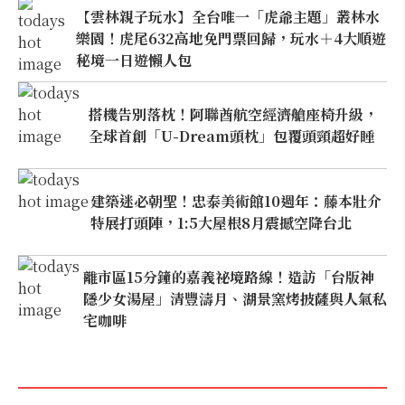
【雲林親子玩水】全台唯一「虎爺主題」叢林水
樂園！虎尾632高地免門票回歸，玩水＋4大順遊
秘境一日遊懶人包
搭機告別落枕！阿聯酋航空經濟艙座椅升級，
全球首創「U-Dream頭枕」包覆頭頸超好睡
建築迷必朝聖！忠泰美術館10週年：藤本壯介
特展打頭陣，1:5大屋根8月震撼空降台北
離市區15分鐘的嘉義祕境路線！造訪「台版神
隱少女湯屋」清豐濤月、湖景窯烤披薩與人氣私
宅咖啡