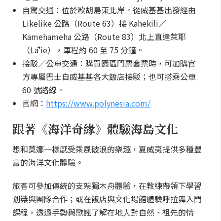
自駕交通：位於歐胡島東北岸。從威基基出發經由
Likelike 公路（Route 63）接 Kahekili／
Kamehameha 公路（Route 83）北上直達萊耶
（Lāʻie），車程約 60 至 75 分鐘。
接駁／公車交通：購買園區門票套票時，可加購官
方專屬巴士自威基基各大飯店接駁；也可搭乘公車
60 號路線。
官網：
https://www.polynesia.com/
跟著《海洋奇緣》體驗海島文化
想和莫娜一樣感受乘風破浪的樂趣，夏威夷提供多種豐
富的海洋文化體驗。
旅客可參加傳統的支架獨木舟體驗，在教練帶領下學習
划槳與團隊合作；或在飯店與文化場館體驗呼拉舞入門
課程，透過手勢與歌謠了解在地人對自然、祖先的情