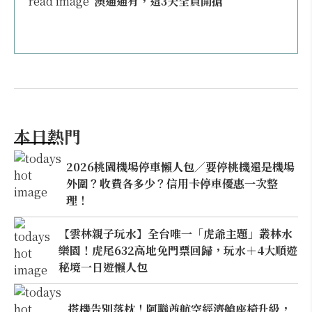
澳通通有，這3天全員開搶
本日熱門
2026桃園機場停車懶人包／要停桃機還是機場
外圍？收費各多少？信用卡停車優惠一次整
理！
【雲林親子玩水】全台唯一「虎爺主題」叢林水
樂園！虎尾632高地免門票回歸，玩水＋4大順遊
秘境一日遊懶人包
搭機告別落枕！阿聯酋航空經濟艙座椅升級，