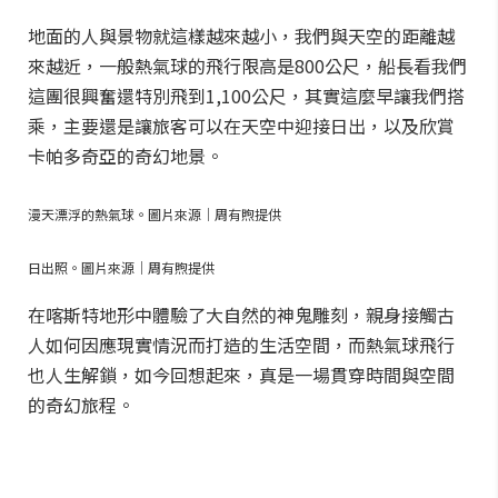
地面的人與景物就這樣越來越小，我們與天空的距離越
來越近，一般熱氣球的飛行限高是800公尺，船長看我們
這團很興奮還特別飛到1,100公尺，其實這麼早讓我們搭
乘，主要還是讓旅客可以在天空中迎接日出，以及欣賞
卡帕多奇亞的奇幻地景。
漫天漂浮的熱氣球。圖片來源｜周有煦提供
日出照。圖片來源｜周有煦提供
在喀斯特地形中體驗了大自然的神鬼雕刻，親身接觸古
人如何因應現實情況而打造的生活空間，而熱氣球飛行
也人生解鎖，如今回想起來，真是一場貫穿時間與空間
的奇幻旅程。