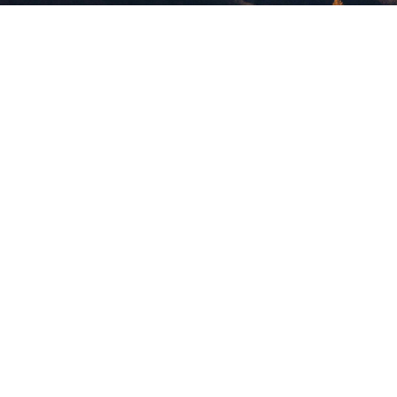
版權所有，未經許可，不許轉載
© 欣傳媒股份有限公司 XinMedia Co., Ltd.
台灣台北市 114 內湖區石潭路 151 號
All Rights Reserved.