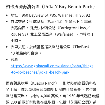
柏卡夷灣海濱公園（Pōkaʻī Bay Beach Park）
地址：960 Bayview St #85, Waianae, HI 96792
自駕交通：從威基基（Waikīkī）出發沿 H-1 高速
公路向西，銜接法林頓公路（Farrington Hwy／
Route 93）北上至懷亞奈（Waiʻanae），車程約 1
小時。
公車交通：於威基基搭乘歐胡島公車（TheBus）
40 號路線可直達。
官網：
https://www.gohawaii.com/islands/oahu/things
-to-do/beaches/pokai-beach-park
而古蘭尼牧場（Kualoa Ranch），則以陡峭高聳的科奧
勞山脈，撐起莫娜家鄉莫圖努伊島的壯麗背景 。它位於
歐胡島東岸，占地約 4,000 英畝，自 1950 年代起已有超
過 200 部電影與影集在此取景，包括《侏羅紀公園》系