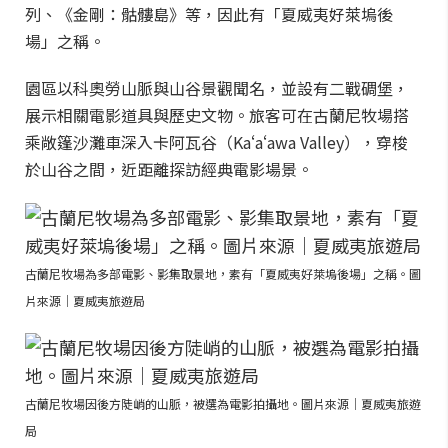
列、《金剛：骷髏島》等，因此有「夏威夷好萊塢後
場」之稱。
園區以科奧勞山脈與山谷景觀聞名，並設有二戰碉堡，
展示相關電影道具與歷史文物。旅客可在古蘭尼牧場搭
乘敞篷沙灘車深入卡阿瓦谷（Kaʻaʻawa Valley），穿梭
於山谷之間，近距離探訪經典電影場景。
古蘭尼牧場為多部電影、影集取景地，素有「夏威夷好萊塢後場」之稱。圖
片來源｜夏威夷旅遊局
古蘭尼牧場因後方陡峭的山脈，被選為電影拍攝地。圖片來源｜夏威夷旅遊
局