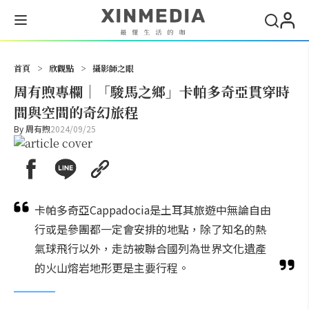
搜尋
首頁
>
欣觀點
>
攝影師之眼
周有煦專欄｜「駿馬之鄉」卡帕多奇亞貫穿時
間與空間的奇幻旅程
By
周有煦
2024/09/25
卡帕多奇亞Cappadocia是土耳其旅遊中無論自由
行或是參團都一定會安排的地點，除了知名的熱
氣球飛行以外，走訪被聯合國列為世界文化遺產
的火山熔岩地形更是主要行程。