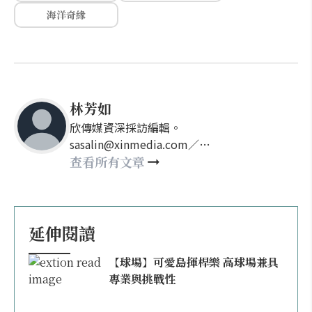
海洋奇緣
林芳如
欣傳媒資深採訪編輯。
sasalin@xinmedia.com／
happy21917@gmail.com
查看所有文章
延伸閱讀
【球場】可愛島揮桿樂 高球場兼具
專業與挑戰性