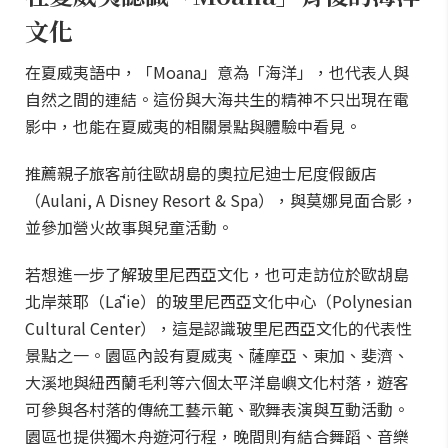
文化
在夏威夷語中，「Moana」意為「海洋」，也代表人與
自然之間的連結。這份與大海共生的精神不只出現在電
影中，也能在夏威夷的相關景點與體驗中看見。
推薦親子旅客前往歐胡島的奧拉尼迪士尼度假飯店
（Aulani, A Disney Resort & Spa），與莫娜見面合影，
並參加營火故事與兒童活動。
若想進一步了解玻里尼西亞文化，也可走訪位於歐胡島
北岸萊耶（Lāʻie）的玻里尼西亞文化中心（Polynesian
Cultural Center），這是認識玻里尼西亞文化的代表性
景點之一。園區內設有夏威夷、薩摩亞、東加、斐濟、
大溪地與紐西蘭毛利等六個太平洋島嶼文化村落，遊客
可參與各村落的傳統工藝示範、歌舞表演與互動活動。
園區也提供獨木舟遊河行程，晚間則有結合舞蹈、音樂