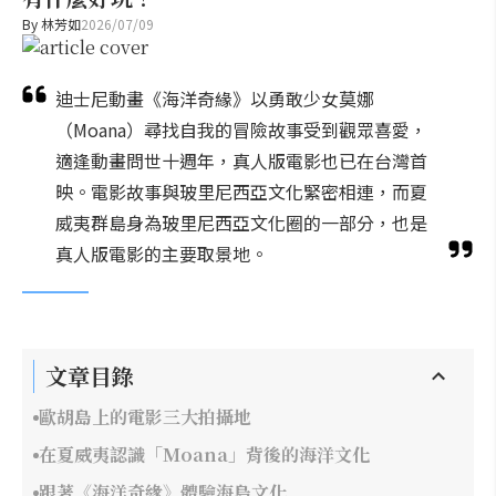
By
林芳如
2026/07/09
迪士尼動畫《海洋奇緣》以勇敢少女莫娜
（Moana）尋找自我的冒險故事受到觀眾喜愛，
適逢動畫問世十週年，真人版電影也已在台灣首
映。電影故事與玻里尼西亞文化緊密相連，而夏
威夷群島身為玻里尼西亞文化圈的一部分，也是
真人版電影的主要取景地。
文章目錄
歐胡島上的電影三大拍攝地
在夏威夷認識「Moana」背後的海洋文化
跟著《海洋奇緣》體驗海島文化