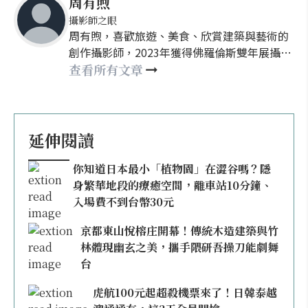
周有煦
攝影師之眼
周有煦，喜歡旅遊、美食、欣賞建築與藝術的
創作攝影師，2023年獲得佛羅倫斯雙年展攝影
類主席特別提及獎，現任欣講堂、Sony數位教
查看所有文章
室攝影講師，創辦攝影獵人製造所線上學院，
並為欣傳媒專欄作者。周有煦曾榮獲Sony、
IPA、Px3等國際攝影大賽多次獎項，自稱時空
的旅人，目前在地球擔任接待中。
延伸閱讀
你知道日本最小「植物園」在澀谷嗎？隱
身繁華地段的療癒空間，離車站10分鐘、
入場費不到台幣30元
京都東山悅榕庄開幕！傳統木造建築與竹
林體現幽玄之美，攜手隈研吾操刀能劇舞
台
虎航100元起超殺機票來了！日韓泰越