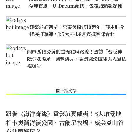
全球首創「U-Dream頭枕」包覆頭頸超好睡
建築迷必朝聖！忠泰美術館10週年：藤本壯介
特展打頭陣，1:5大屋根8月震撼空降台北
離市區15分鐘的嘉義祕境路線！造訪「台版神
隱少女湯屋」清豐濤月、湖景窯烤披薩與人氣私
宅咖啡
接下篇文章
跟著《海洋奇緣》電影玩夏威夷！3大取景地
柏卡夷灣海濱公園、古蘭尼牧場、威美亞山谷
有什麼好玩？