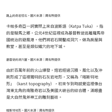
路上的奇岩怪石。圖片來源｜周有煦提供
卡帕多奇亞一詞實際上來自波斯語（Katpa Tuka），指
的是駿馬之鄉，公元4世紀這裡成為基督教徒逃離羅馬帝
國統治的避風港。他們將岩石開鑿成洞穴，做為房屋與
教堂，甚至是類似蟻穴的地下城。
基督徒的洞穴屋。圖片來源｜周有煦提供
由於百萬年前的火山爆發，熔岩經過沉積、風化以及沖
刷形成了這裡獨特的石灰岩地形，又稱為「喀斯特地
形」（karst topography），初來乍到時感覺這裡像台
灣東北角的南雅奇岩以及美國大峽谷的綜合體，滿眼盡
是大自然鬼斧神工的雕刻藝術。
喀斯特地形。圖片來源｜周有煦提供