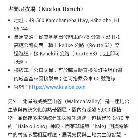
古蘭尼牧場（Kualoa Ranch）
地址：49-560 Kamehameha Hwy, Kāneʻohe, HI
96744
自駕交通：從威基基出發開車約 45 分鐘。沿 H-1
高速公路向西，轉 Likelike 公路（Route 63）穿
過隧道，接 Kahekili 公路（Route 83）北上即可
抵達。
接駁車／公車交通：可於購票時直接預訂牧場自營
的威基基來回接駁車；也可搭乘公車 60 號路線
官網：
https://www.kualoa.com
另外，北岸的威美亞山谷（Waimea Valley）是一座結合
生態與傳統文化的熱帶園區，園內有超過 5,000 種植
物，並保存多處傳統建築與祭祀遺跡，包括建於 1470 年
的「Hale o Lono」神殿，而茅草建築「hale」則與電影
中的村落茅屋相互呼應，展現先民與土地共生的智慧 。