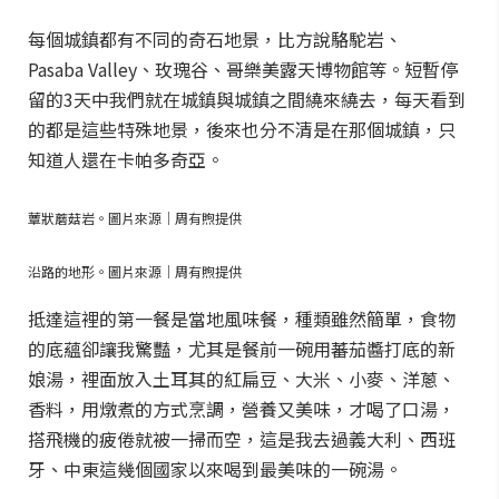
每個城鎮都有不同的奇石地景，比方說駱駝岩、
Pasaba Valley、玫瑰谷、哥樂美露天博物館等。短暫停
留的3天中我們就在城鎮與城鎮之間繞來繞去，每天看到
的都是這些特殊地景，後來也分不清是在那個城鎮，只
知道人還在卡帕多奇亞。
蕈狀蘑菇岩。圖片來源｜周有煦提供
沿路的地形。圖片來源｜周有煦提供
抵達這裡的第一餐是當地風味餐，種類雖然簡單，食物
的底蘊卻讓我驚豔，尤其是餐前一碗用蕃茄醬打底的新
娘湯，裡面放入土耳其的紅扁豆、大米、小麥、洋蔥、
香料，用燉煮的方式烹調，營養又美味，才喝了口湯，
搭飛機的疲倦就被一掃而空，這是我去過義大利、西班
牙、中東這幾個國家以來喝到最美味的一碗湯。