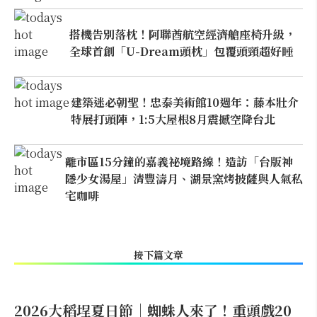
搭機告別落枕！阿聯酋航空經濟艙座椅升級，
全球首創「U-Dream頭枕」包覆頭頸超好睡
建築迷必朝聖！忠泰美術館10週年：藤本壯介
特展打頭陣，1:5大屋根8月震撼空降台北
離市區15分鐘的嘉義祕境路線！造訪「台版神
隱少女湯屋」清豐濤月、湖景窯烤披薩與人氣私
宅咖啡
接下篇文章
2026大稻埕夏日節｜蜘蛛人來了！重頭戲20