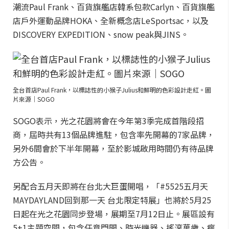
潮流Paul Frank、百貨旗艦店韓系包款Carlyn、百貨旗艦
店戶外運動品牌HOKA、全新概念店LeSportsac，以及
DISCOVERY EXPEDITION、snow peak與JINS。
全台首店Paul Frank，以標誌性的小猴子Julius和鮮明的色彩設計走紅。圖
片來源｜SOGO
SOGO表示，光之花園將會在今年第3季完成首階段招
商，屆時共有13個品牌進駐，包含率先開幕的7家品牌，
另外6間會於下半年開幕，至於影城啟用時間仍有待品牌
方公告。
另配合五月天即將在台北大巨蛋開唱，「#5525五月天
MAYDAYLAND回到那一天 台北限定特展」也將於5月25
日起在光之花園同步登場，展期至7月12日止。展區設有
5+1主題空間，包含任意門開、時光機器、搖滾萬歲、瘋