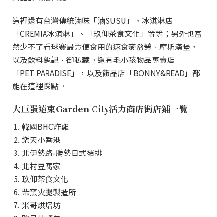
這裡還有台灣傳統滷味「滷SUSU」、冰淇淋店
「CREMIA冰淇淋」、「玖仰茶食文化」等等；另外也當
然少不了看球賽最方便食用的速食麥當勞、摩斯漢堡，
以及飲料龜記、御私藏。還有毛小孩物品專賣店
「PET PARADISE」，以及飾品店「BONNY&READ」都
能在這裡踩點。
大巨蛋遠東Garden City活力商店街店鋪一覽
韓國BHC炸雞
樂天小香港
北伊勢路-勝勢日式豬排
北村豆腐家
玖仰茶食文化
柴窯火腿製造所
米哥烘焙坊