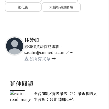
迪化街
大稻埕碼頭廣場
林芳如
欣傳媒資深採訪編輯。
sasalin@xinmedia.com／
happy21917@gmail.com
查看所有文章
延伸閱讀
全台5間文青喫茶店（2）茶香裡的人
生哲理：台北 臻味茶苑