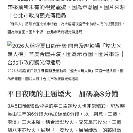
「蜘蛛人」將融合臺北城市特色，為大稻埕夜空帶來前所未有的視覺震撼，
圖為示意圖。圖片來源｜台北市政府觀光傳播局
2026大稻埕夏日節升級 開幕及壓軸場「煙火×無人機」首度合體共演，圖
為示意圖。圖片來源｜台北市政府觀光傳播局
平日夜晚的主題煙火 加碼為8分鐘
8月5日晚間8點登場的平日主題煙火也非常精彩，施放時
長由往年的6分鐘大幅加碼至8分鐘，以「創意、工藝、
浪漫」三大主軸，結合造型煙火、交叉扇形煙火、工藝
級八重芯煙火，展現「一發煙火、層層綻放」的藝術效