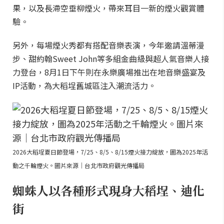
果，以及長滯空垂柳煙火，帶來耳目一新的煙火觀賞體
驗。
另外，每場煙火秀都有搭配音樂表演，今年邀請溫蒂漫
步、甜約翰Sweet John等多組金曲級與超人氣音樂人接
力登台，8月1日下午則在永樂廣場推出在地音樂盛宴及
IP活動，為大稻埕舊城區注入潮流活力。
2026大稻埕夏日節登場，7/25、8/5、8/15煙火接力綻放，圖為2025年活
動之千輪煙火。圖片來源｜台北市政府觀光傳播局
蜘蛛人以各種形式現身大稻埕、迪化
街