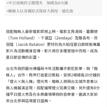
平日夜晚的主題煙火 加碼為8分鐘
蜘蛛人以各種形式現身大稻埕、迪化街
搭配蜘蛛人最新電影即將上映，電影主角湯姆．霍蘭德
（Tom Holland）、千黛亞（Zendaya）及雅各布．貝
塔隆（Jacob Batalon）更特別為大稻埕夏日節錄製專屬
影片為活動暖身宣傳，影片將在多種管道中亮相，成為
夏日節宣傳的彩蛋。
台北市政府觀光傳播局今年活動攜手索尼影業，與「蜘
蛛人」合作，跨界打造夏日焦點，安排2場總長20分鐘的
「煙火×無人機」燈光秀，蜘蛛人將與台北城市意象以
無人機展演呈現，搭配璀璨煙火完美交織，另外還有8分
鐘平日煙火秀及在永樂廣場舉辦的音樂會，邀請大家前
來台北參與這場夏日盛典。