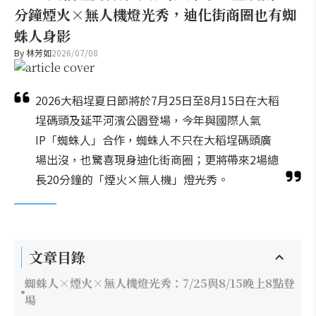
分鐘煙火×無人機燈光秀，迪化街商圈也有蜘
蛛人身影
By
林芳如
2026/07/08
2026大稻埕夏日節將於7月25日至8月15日在大稻
埕碼頭及延平河濱公園登場，今年與國際人氣
IP「蜘蛛人」合作，蜘蛛人不只在大稻埕碼頭廣
場出沒，也驚喜現身迪化街商圈；更將帶來2場總
長20分鐘的「煙火×無人機」燈光秀。
文章目錄
蜘蛛人×煙火×無人機燈光秀：7/25與8/15晚上8點登
場