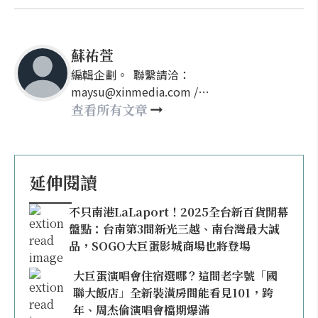
蘇祐萱
編輯企劃。 聯繫請洽：
maysu@xinmedia.com /
may860527@gmail.com
查看所有文章
延伸閱讀
不只南港LaLaport！2025全台新百貨開幕
盤點：台南第3間新光三越、南台灣最大誠
品，SOGO大巨蛋影城商場也將登場
大巨蛋演唱會住宿選哪？這間老字號「國
聯大飯店」全新裝潢房間能看見101，跨
年、周杰倫演唱會檔期爆滿