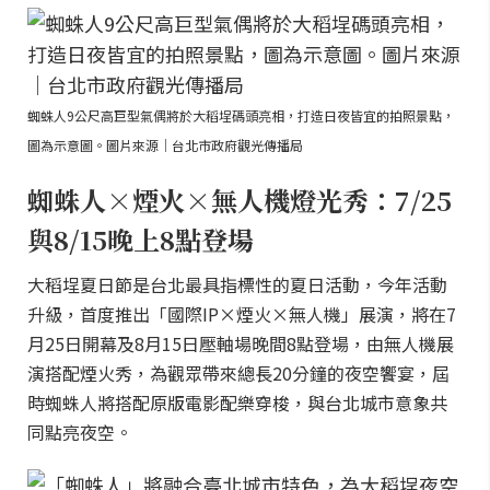
蜘蛛人9公尺高巨型氣偶將於大稻埕碼頭亮相，打造日夜皆宜的拍照景點，
圖為示意圖。圖片來源｜台北市政府觀光傳播局
蜘蛛人×煙火×無人機燈光秀：7/25
與8/15晚上8點登場
大稻埕夏日節是台北最具指標性的夏日活動，今年活動
升級，首度推出「國際IP×煙火×無人機」展演，將在7
月25日開幕及8月15日壓軸場晚間8點登場，由無人機展
演搭配煙火秀，為觀眾帶來總長20分鐘的夜空饗宴，屆
時蜘蛛人將搭配原版電影配樂穿梭，與台北城市意象共
同點亮夜空。