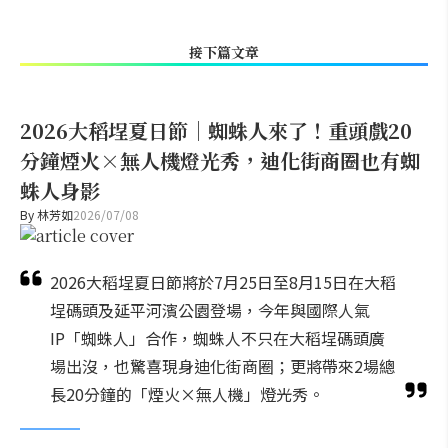
接下篇文章
2026大稻埕夏日節｜蜘蛛人來了！重頭戲20
分鐘煙火×無人機燈光秀，迪化街商圈也有蜘
蛛人身影
By
林芳如
2026/07/08
2026大稻埕夏日節將於7月25日至8月15日在大稻
埕碼頭及延平河濱公園登場，今年與國際人氣
IP「蜘蛛人」合作，蜘蛛人不只在大稻埕碼頭廣
場出沒，也驚喜現身迪化街商圈；更將帶來2場總
長20分鐘的「煙火×無人機」燈光秀。