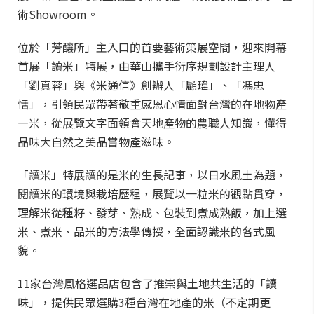
術Showroom。
位於「芳釀所」主入口的首要藝術策展空間，迎來開幕
首展「讀米」特展，由華山攜手衍序規劃設計主理人
「劉真蓉」與《米通信》創辦人「顧瑋」、「馮忠
恬」，引領民眾帶著敬重感恩心情面對台灣的在地物產
—米，從展覽文字面領會天地產物的農職人知識，懂得
品味大自然之美品嘗物產滋味。
「讀米」特展讀的是米的生長記事，以日水風土為題，
閱讀米的環境與栽培歷程，展覽以一粒米的觀點貫穿，
理解米從種籽、發芽、熟成、包裝到煮成熟飯，加上選
米、煮米、品米的方法學傳授，全面認識米的各式風
貌。
11家台灣風格選品店包含了推崇與土地共生活的「讀
味」，提供民眾選購3種台灣在地產的米（不定期更