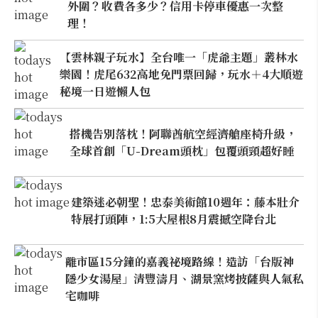
外圍？收費各多少？信用卡停車優惠一次整
理！
【雲林親子玩水】全台唯一「虎爺主題」叢林水
樂園！虎尾632高地免門票回歸，玩水＋4大順遊
秘境一日遊懶人包
搭機告別落枕！阿聯酋航空經濟艙座椅升級，
全球首創「U-Dream頭枕」包覆頭頸超好睡
建築迷必朝聖！忠泰美術館10週年：藤本壯介
特展打頭陣，1:5大屋根8月震撼空降台北
離市區15分鐘的嘉義祕境路線！造訪「台版神
隱少女湯屋」清豐濤月、湖景窯烤披薩與人氣私
宅咖啡