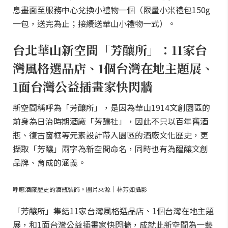
息畫面至服務中心兌換小禮物一個（限量小米禮包150g
一包，送完為止；接續送華山小禮物一式）。
台北華山新空間「芳釀所」：11家台
灣風格選品店、1個台灣在地主題展、
1面台灣公益插畫家快閃牆
新空間稱呼為「芳釀所」，是因為華山1914文創園區的
前身為日治時期酒廠「芳釀社」，因此不只以百年舊酒
瓶、復古窗框等元素設計帶入園區的酒廠文化歷史，更
擷取「芳釀」兩字為新空間命名，同時也有為醞釀文創
品牌、育成的涵義。
呼應酒廠歷史的酒瓶裝飾。圖片來源｜林芳如攝影
「芳釀所」集結11家台灣風格選品店、1個台灣在地主題
展，和1面台灣公益插畫家快閃牆，成就此新空間為一藝