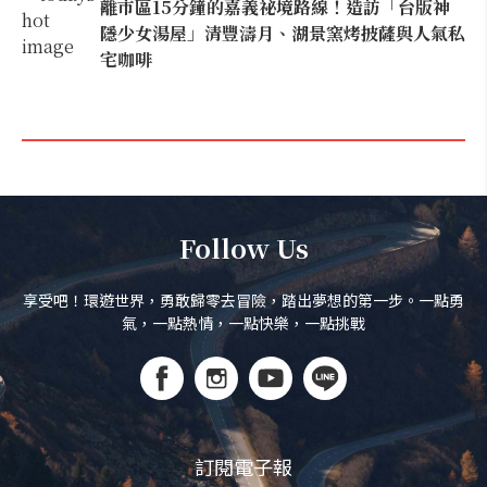
離市區15分鐘的嘉義祕境路線！造訪「台版神
隱少女湯屋」清豐濤月、湖景窯烤披薩與人氣私
宅咖啡
Follow Us
享受吧！環遊世界，勇敢歸零去冒險，踏出夢想的第一步。一點勇
氣，一點熱情，一點快樂，一點挑戰
訂閱電子報