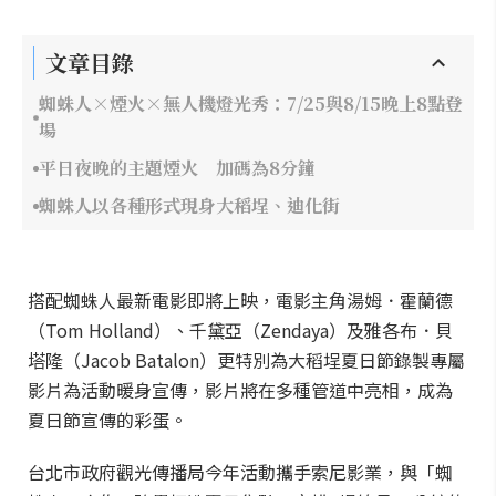
文章目錄
蜘蛛人×煙火×無人機燈光秀：7/25與8/15晚上8點登
場
平日夜晚的主題煙火 加碼為8分鐘
蜘蛛人以各種形式現身大稻埕、迪化街
搭配蜘蛛人最新電影即將上映，電影主角湯姆．霍蘭德
（Tom Holland）、千黛亞（Zendaya）及雅各布．貝
塔隆（Jacob Batalon）更特別為大稻埕夏日節錄製專屬
影片為活動暖身宣傳，影片將在多種管道中亮相，成為
夏日節宣傳的彩蛋。
台北市政府觀光傳播局今年活動攜手索尼影業，與「蜘