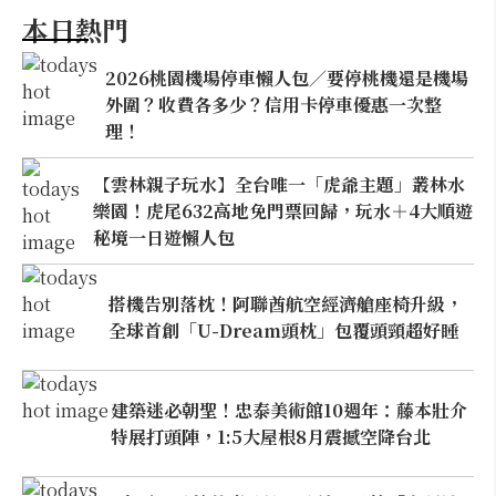
本日熱門
2026桃園機場停車懶人包／要停桃機還是機場
外圍？收費各多少？信用卡停車優惠一次整
理！
【雲林親子玩水】全台唯一「虎爺主題」叢林水
樂園！虎尾632高地免門票回歸，玩水＋4大順遊
秘境一日遊懶人包
搭機告別落枕！阿聯酋航空經濟艙座椅升級，
全球首創「U-Dream頭枕」包覆頭頸超好睡
建築迷必朝聖！忠泰美術館10週年：藤本壯介
特展打頭陣，1:5大屋根8月震撼空降台北