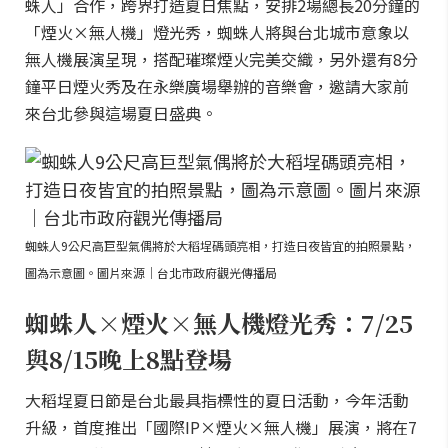
蛛人」合作，跨界打造夏日焦點，安排2場總長20分鐘的
「煙火×無人機」燈光秀，蜘蛛人將與台北城市意象以
無人機展演呈現，搭配璀璨煙火完美交織，另外還有8分
鐘平日煙火秀及在永樂廣場舉辦的音樂會，邀請大家前
來台北參與這場夏日盛典。
蜘蛛人9公尺高巨型氣偶將於大稻埕碼頭亮相，打造日夜皆宜的拍照景點，
圖為示意圖。圖片來源｜台北市政府觀光傳播局
蜘蛛人×煙火×無人機燈光秀：7/25
與8/15晚上8點登場
大稻埕夏日節是台北最具指標性的夏日活動，今年活動
升級，首度推出「國際IP×煙火×無人機」展演，將在7