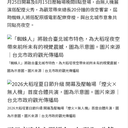
月25日開幕及8月15日壓軸場晚間8點登場，由無人機展
演搭配煙火秀，為觀眾帶來總長20分鐘的夜空饗宴，屆
時蜘蛛人將搭配原版電影配樂穿梭，與台北城市意象共
同點亮夜空。
「蜘蛛人」將融合臺北城市特色，為大稻埕夜空帶來前所未有的視覺震撼，
圖為示意圖。圖片來源｜台北市政府觀光傳播局
2026大稻埕夏日節升級 開幕及壓軸場「煙火×無人機」首度合體共演，圖
為示意圖。圖片來源｜台北市政府觀光傳播局