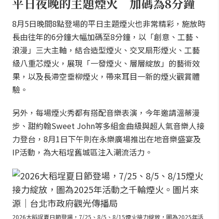
平日夜晚的主題煙火 加碼為8分鐘
8月5日晚間8點登場的平日主題煙火也非常精彩，施放時
長由往年的6分鐘大幅加碼至8分鐘，以「創意、工藝、
浪漫」三大主軸，結合造型煙火、交叉扇形煙火、工藝
級八重芯煙火，展現「一發煙火、層層綻放」的藝術效
果，以及長滯空垂柳煙火，帶來耳目一新的煙火觀賞體
驗。
另外，每場煙火秀都有搭配音樂表演，今年邀請溫蒂漫
步、甜約翰Sweet John等多組金曲級與超人氣音樂人接
力登台，8月1日下午則在永樂廣場推出在地音樂盛宴及
IP活動，為大稻埕舊城區注入潮流活力。
2026大稻埕夏日節登場，7/25、8/5、8/15煙火接力綻放，圖為2025年活