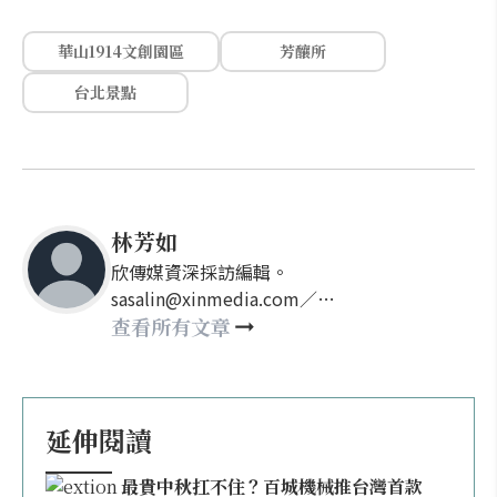
華山1914文創園區
芳釀所
台北景點
林芳如
欣傳媒資深採訪編輯。
sasalin@xinmedia.com／
happy21917@gmail.com
查看所有文章
延伸閱讀
最貴中秋扛不住？百城機械推台灣首款