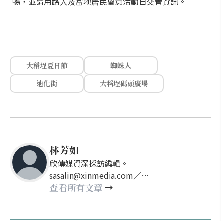
暢，並請用路人及當地居民留意活動日交管資訊。
大稻埕夏日節
蜘蛛人
迪化街
大稻埕碼頭廣場
林芳如
欣傳媒資深採訪編輯。
sasalin@xinmedia.com／
happy21917@gmail.com
查看所有文章