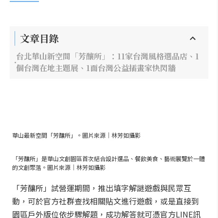
文章目錄
台北華山新空間「芳釀所」：11家台灣風格選品店、1
個台灣在地主題展、1面台灣公益插畫家快閃牆
華山最新空間「芳釀所」。圖片來源｜林芳如攝影
「芳釀所」是華山文創園區首次結合設計選品、餐飲美食、藝術展覽於一體
的文創聚落。圖片來源｜林芳如攝影
「芳釀所」試營運期間，推出填字解謎遊戲與民眾互
動，可於官方社群查找相關貼文進行遊戲，或是直接到
園區戶外版位依步驟解題，成功解答就可憑官方LINE訊