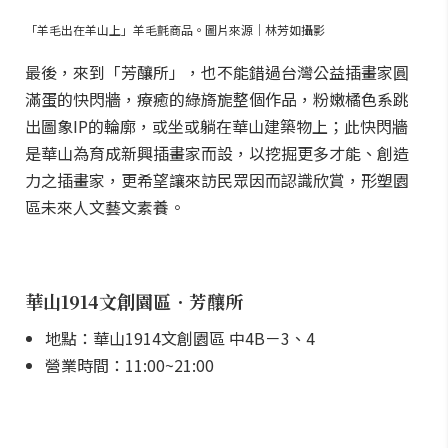
「羊毛出在羊山上」羊毛氈商品。圖片來源｜林芳如攝影
最後，來到「芳釀所」，也不能錯過台灣公益插畫家圓
滿蛋的快閃牆，療癒的綠旖旎整個作品，粉嫩橘色系跳
出圖象IP的輪廓，或坐或躺在華山建築物上；此快閃牆
是華山為育成新興插畫家而設，以挖掘更多才能、創造
力之插畫家，更希望讓來訪民眾因而認識欣賞，形塑園
區未來人文藝文素養。
華山1914文創園區．芳釀所
地點：華山1914文創園區 中4B－3、4
營業時間：11:00~21:00