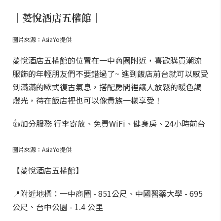
｜薆悅酒店五權館｜
圖片來源：AsiaYo提供
薆悅酒店五權館的位置在一中商圈附近，喜歡購買潮流
服飾的年輕朋友們不要錯過了~ 進到飯店前台就可以感受
到滿滿的歐式復古氣息，搭配房間裡讓人放鬆的暖色調
燈光，待在飯店裡也可以像貴族一樣享受！
👍加分服務 行李寄放、免費WiFi、健身房、24小時前台
圖片來源：AsiaYo提供
【薆悅酒店五權館】
📍附近地標：一中商圈 - 851公尺、中國醫藥大學 - 695
公尺、台中公園 - 1.4 公里