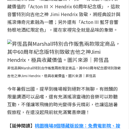
藏價值的「Acton III × Hendrix 60周年紀念版」，這款
音響特別向吉他之神 Jimi Hendrix 致敬，將經典設計與
搖滾傳奇元素融為一體；另外還有「Acton III 藍牙音響
勃根地酒紅限定色」，擺在家裡完全就是品味的象徵。
昇恆昌與Marshall特別合作販售兩款限定商品，其中60周年紀念版特別致敬
吉他之神Jimi Hendrix，極具收藏價值。圖片來源｜昇恆昌
今年暑假出國，提早到機場報到絕對不無聊，有微醺的
限量調酒可以品嚐，還有充滿搖滾靈魂的音樂可以聆聽
互動，不僅讓等飛機的時光變得多元精彩，也讓這趟暑
假旅程，在還沒起飛前就充滿驚喜樂趣！
【延伸閱讀】
桃園機場8個隱藏版設施：免費電影院、按