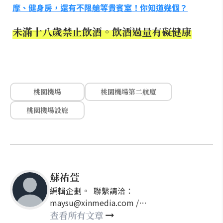
摩、健身房，還有不限艙等貴賓室！你知道幾個？
未滿十八歲禁止飲酒。飲酒過量有礙健康
桃園機場
桃園機場第二航廈
桃園機場設施
蘇祐萱
編輯企劃。 聯繫請洽：
maysu@xinmedia.com /
may860527@gmail.com
查看所有文章