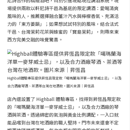
尼詩合作的精緻酒吧，特別引進現點現拉調酒系統。現
場提供兩款以軒尼詩干邑為基底的限定調酒：愛喝清爽
風味的人，推薦選擇融合薑汁汽水與檸檬香氣、充滿活
力的「東方姜韻」；如果想試試特別的風味，結合法式
干邑、台灣茉莉花茶與蜂蜜的「寶島茉莉」，則帶來東
西方完美交融的味覺驚喜。
Highball體驗專區提供昇恆昌限定款「噶瑪蘭海洋單一麥芽威士忌」，以及
合力酒廠琴酒、茶酒等台灣在地酒款。圖片來源｜昇恆昌
店內還設置了 Highball 體驗專區，找得到昇恆昌限定款
的「噶瑪蘭海洋單一麥芽威士忌」，以及合力酒廠的琴
酒與茶酒。透過綿密的氣泡與黃金比例調配，一入口就
能品嚐到台灣在地酒廠的職人堅持。門市未來還會不定