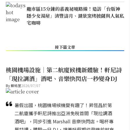
離市區15分鐘的嘉義祕境路線！造訪「台版神
隱少女湯屋」清豐濤月、湖景窯烤披薩與人氣私
宅咖啡
接下篇文章
桃園機場設施｜第二航廈候機新體驗！軒尼詩
「現拉調酒」酒吧、音樂快閃店一秒變身DJ
By
蘇祐萱
2026/07/07
暑假出國，桃園機場候機變有趣了！昇恆昌於第
二航廈攜手軒尼詩推出亞洲免稅首間「現拉調酒
酒吧」，同步引進 Marshall 音樂快閃店。喝杯專
屬特調、體驗一日 DJ，讓美好假期從登機前就充