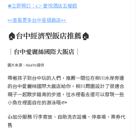
🛎️立即預訂：👉 薆悅酒店五權館
👀查看更多台中星級飯店👀
🏠台中經濟型飯店推薦🏠
｜台中愛麗絲國際大飯店｜
圖片來源：AsiaYo提供
帶著孩子到台中玩的人們，推薦一間位在柳川水岸旁邊
的台中愛麗絲國際大飯店給你，柳川周圍設計了很適合
親子一起散步踏青的步道，往水裡看去還可以發現一些
小魚在裡面自在的游泳哦🐟
👍加分服務 行李寄放、自助洗衣設備、停車場、票券代
售