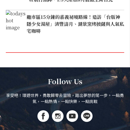
離市區15分鐘的嘉義祕境路線！造訪「台版神
隱少女湯屋」清豐濤月、湖景窯烤披薩與人氣私
宅咖啡
Follow Us
享受吧！環遊世界，勇敢歸零去冒險，踏出夢想的第一步。一點勇
氣，一點熱情，一點快樂，一點挑戰