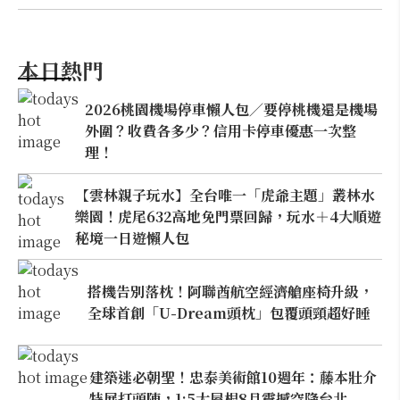
本日熱門
2026桃園機場停車懶人包／要停桃機還是機場
外圍？收費各多少？信用卡停車優惠一次整
理！
【雲林親子玩水】全台唯一「虎爺主題」叢林水
樂園！虎尾632高地免門票回歸，玩水＋4大順遊
秘境一日遊懶人包
搭機告別落枕！阿聯酋航空經濟艙座椅升級，
全球首創「U-Dream頭枕」包覆頭頸超好睡
建築迷必朝聖！忠泰美術館10週年：藤本壯介
特展打頭陣，1:5大屋根8月震撼空降台北