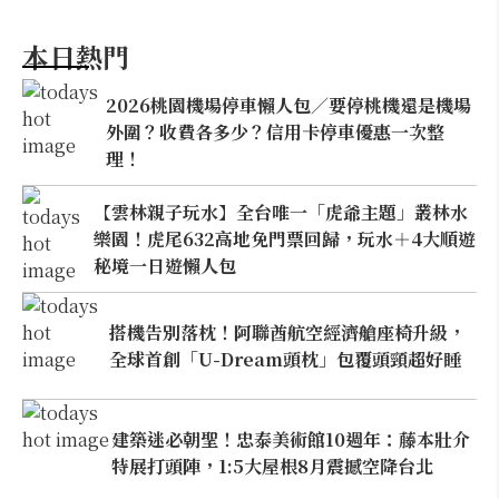
本日熱門
2026桃園機場停車懶人包／要停桃機還是機場
外圍？收費各多少？信用卡停車優惠一次整
理！
【雲林親子玩水】全台唯一「虎爺主題」叢林水
樂園！虎尾632高地免門票回歸，玩水＋4大順遊
秘境一日遊懶人包
搭機告別落枕！阿聯酋航空經濟艙座椅升級，
全球首創「U-Dream頭枕」包覆頭頸超好睡
建築迷必朝聖！忠泰美術館10週年：藤本壯介
特展打頭陣，1:5大屋根8月震撼空降台北