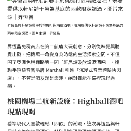
昇恆昌與軒尼詩聯手於桃機打造精緻酒吧，現場提供以軒尼詩干邑為基底的
兩款限定調酒。圖片來源｜昇恆昌
昇恆昌免稅商店在第二航廈大玩創意，分別從味覺與聽
覺出發，把機場一角變身為時髦的生活探索空間。不僅
開了亞洲免稅通路第一間「軒尼詩汲飲調酒酒吧」，還
聯手頂級音響品牌 Marshall 引進「沉浸式音樂體驗快閃
店」，不管是酒友還是樂迷，絕對都能在這裡玩得過
癮。
桃園機場二航新設施：Highball酒吧
現點現喝
看準現代人喜歡輕鬆「即飲」的潮流，這次昇恆昌與軒