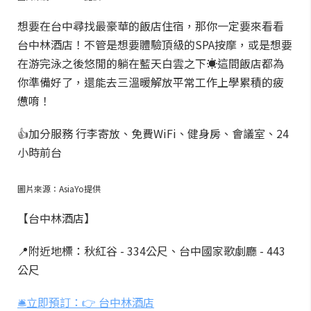
想要在台中尋找最豪華的飯店住宿，那你一定要來看看
台中林酒店！不管是想要體驗頂級的SPA按摩，或是想要
在游完泳之後悠閒的躺在藍天白雲之下☀️這間飯店都為
你準備好了，還能去三溫暖解放平常工作上學累積的疲
憊唷！
👍加分服務 行李寄放、免費WiFi、健身房、會議室、24
小時前台
圖片來源：AsiaYo提供
【台中林酒店】
📍附近地標：秋紅谷 - 334公尺、台中國家歌劇廳 - 443
公尺
🛎️立即預訂：👉 台中林酒店