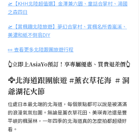
🛫【KHH北陸超值選】金澤兼六園、童話合掌村、湯國
之森四日
🛫【賞楓趣北陸旅遊】夢幻合掌村、賞楓名所香嵐溪、
美濃和紙不倒翁DIY
👀 查看更多北陸跟團旅遊行程
👆立即上AsiaYo預訂！享專屬優惠、買貴退差價👆
🦅北海道跟團旅遊 #薰衣草花海 # 洞
爺湖花火節
位處日本最北端的北海道，每個景點都可以說是被滿滿
的浪漫氣氛包圍。無論是薰衣草花田、美瑛青池還是豐
平峽的楓葉林，一年四季的北海道真的怎麼拍都超級好
看。