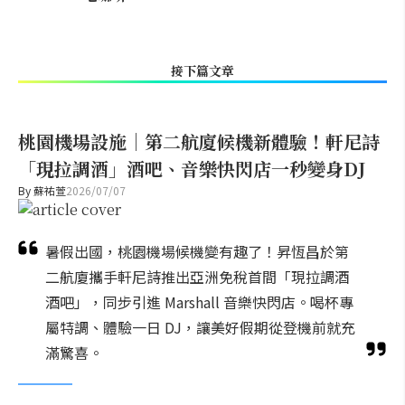
接下篇文章
桃園機場設施｜第二航廈候機新體驗！軒尼詩
「現拉調酒」酒吧、音樂快閃店一秒變身DJ
By
蘇祐萱
2026/07/07
暑假出國，桃園機場候機變有趣了！昇恆昌於第
二航廈攜手軒尼詩推出亞洲免稅首間「現拉調酒
酒吧」，同步引進 Marshall 音樂快閃店。喝杯專
屬特調、體驗一日 DJ，讓美好假期從登機前就充
滿驚喜。