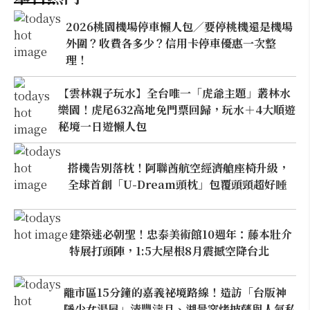
2026桃園機場停車懶人包／要停桃機還是機場
外圍？收費各多少？信用卡停車優惠一次整
理！
【雲林親子玩水】全台唯一「虎爺主題」叢林水
樂園！虎尾632高地免門票回歸，玩水＋4大順遊
秘境一日遊懶人包
搭機告別落枕！阿聯酋航空經濟艙座椅升級，
全球首創「U-Dream頭枕」包覆頭頸超好睡
建築迷必朝聖！忠泰美術館10週年：藤本壯介
特展打頭陣，1:5大屋根8月震撼空降台北
離市區15分鐘的嘉義祕境路線！造訪「台版神
隱少女湯屋」清豐濤月、湖景窯烤披薩與人氣私