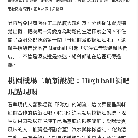
昇恆昌與軒尼詩聯手於桃機打造精緻酒吧，現場提供以軒尼詩干邑為基底的
兩款限定調酒。圖片來源｜昇恆昌
昇恆昌免稅商店在第二航廈大玩創意，分別從味覺與聽
覺出發，把機場一角變身為時髦的生活探索空間。不僅
開了亞洲免稅通路第一間「軒尼詩汲飲調酒酒吧」，還
聯手頂級音響品牌 Marshall 引進「沉浸式音樂體驗快閃
店」，不管是酒友還是樂迷，絕對都能在這裡玩得過
癮。
桃園機場二航新設施：Highball酒吧
現點現喝
看準現代人喜歡輕鬆「即飲」的潮流，這次昇恆昌與軒
尼詩合作的精緻酒吧，特別引進現點現拉調酒系統。現
場提供兩款以軒尼詩干邑為基底的限定調酒：愛喝清爽
風味的人，推薦選擇融合薑汁汽水與檸檬香氣、充滿活
力的「東方姜韻」；如果想試試特別的風味，結合法式