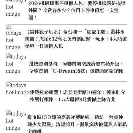
2026桃園機場停車懶人包／要停桃機還是機場
外圍？收費各多少？信用卡停車優惠一次整
理！
【雲林親子玩水】全台唯一「虎爺主題」叢林水
樂園！虎尾632高地免門票回歸，玩水＋4大順遊
秘境一日遊懶人包
搭機告別落枕！阿聯酋航空經濟艙座椅升級，
全球首創「U-Dream頭枕」包覆頭頸超好睡
建築迷必朝聖！忠泰美術館10週年：藤本壯介
特展打頭陣，1:5大屋根8月震撼空降台北
離市區15分鐘的嘉義祕境路線！造訪「台版神
隱少女湯屋」清豐濤月、湖景窯烤披薩與人氣私
宅咖啡