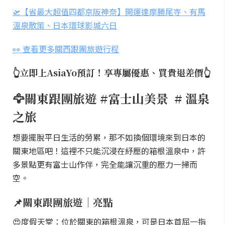
🛫【省最大超值四都京阪神奈】開運達摩勝尾寺、有馬
溫泉散策、日本環球影城六日
👀 查看更多關西跟團旅遊行程
👆立即上AsiaYo預訂！享專屬優惠、買貴退差價👆
🦅關東跟團旅遊 #富士山美景 # 溫泉
之旅
想要擺脫平日生活的勞累，那不如換個環境來到日本的
關東地區吧！這裡不只能沉浸在紓壓的箱根溫泉中，許
多景點更有富士山作伴，完全能讓沉重的壓力一掃而
空。
📌關東跟團旅遊｜亮點
😍度假天堂：位於關東的箱根溫泉，可是日本首屈一指