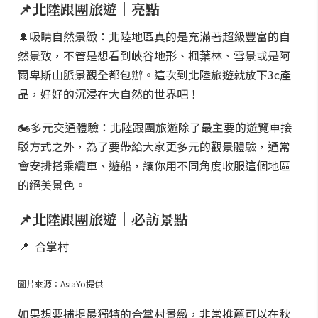
📌北陸跟團旅遊｜亮點
🌲吸睛自然景緻：北陸地區真的是充滿著超級豐富的自
然景致，不管是想看到峽谷地形、楓葉林、雪景或是阿
爾卑斯山脈景觀全都包辦。這次到北陸旅遊就放下3c產
品，好好的沉浸在大自然的世界吧！
🏍多元交通體驗：北陸跟團旅遊除了最主要的遊覽車接
駁方式之外，為了要帶給大家更多元的觀景體驗，通常
會安排搭乘纜車、遊船，讓你用不同角度收服這個地區
的絕美景色。
📌北陸跟團旅遊｜必訪景點
📍 合掌村
圖片來源：AsiaYo提供
如果想要捕捉最獨特的合掌村景緻，非常推薦可以在秋