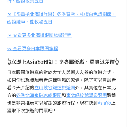
行、函館夜景五日
🛫【限量搶北海道旅遊】冬季賞雪、札幌白色燈樹節、
函館纜車、熊牧場五日
👀 查看更多北海道跟團旅遊行程
👀 查看更多日本跟團旅程
👆立即上AsiaYo預訂！享專屬優惠、買貴退差價👆
日本跟團旅遊真的對於大忙人與懶人友善的旅遊方式，
如果你也想體驗看看這樣輕鬆的感覺，除了可以嘗試看
看今天介紹的
立山峽谷鐵道旅遊團
外，其實位在日本北
方的
冬季北海道破冰船跟團
和
東北繩紋號溫泉跟團
路線
也是非常推薦可以解鎖的旅遊行程，現在快到
AsiaYo
上
獲取下次旅遊的門票吧！