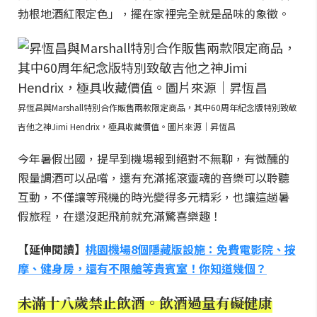
勃根地酒紅限定色」，擺在家裡完全就是品味的象徵。
昇恆昌與Marshall特別合作販售兩款限定商品，其中60周年紀念版特別致敬
吉他之神Jimi Hendrix，極具收藏價值。圖片來源｜昇恆昌
今年暑假出國，提早到機場報到絕對不無聊，有微醺的
限量調酒可以品嚐，還有充滿搖滾靈魂的音樂可以聆聽
互動，不僅讓等飛機的時光變得多元精彩，也讓這趟暑
假旅程，在還沒起飛前就充滿驚喜樂趣！
【延伸閱讀】
桃園機場8個隱藏版設施：免費電影院、按
摩、健身房，還有不限艙等貴賓室！你知道幾個？
未滿十八歲禁止飲酒。飲酒過量有礙健康