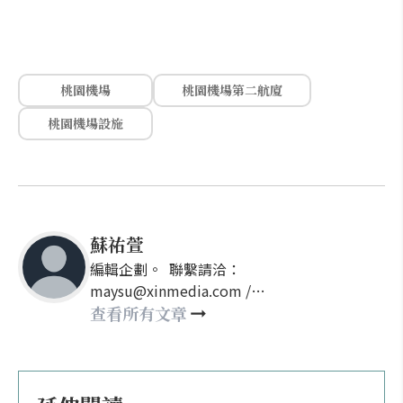
桃園機場
桃園機場第二航廈
桃園機場設施
蘇祐萱
編輯企劃。 聯繫請洽：
maysu@xinmedia.com /
may860527@gmail.com
查看所有文章