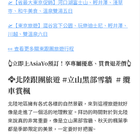
🛫【省最大東京促銷】河口湖富士山、輕井澤、淺草
寺、和牛美食、溫泉雙湯五日
🛫【東京旅遊】澀谷宮下公園、玩樂迪士尼、輕井澤、
川越、雙溫泉六日
👀 查看更多關東跟團旅遊行程
👆立即上AsiaYo預訂！享專屬優惠、買貴退差價👆
🦅北陸跟團旅遊 #立山黑部雪牆 # 纜
車賞楓
北陸地區擁有各式各樣的自然景觀，來到這裡旅遊就好
像是走進了一個活的地理教室。拜訪的時間對於到北陸
來說真的非常重要，像是立山黑部雪牆、秋天的楓葉季
都是季節限定的美景，一定要好好把握~