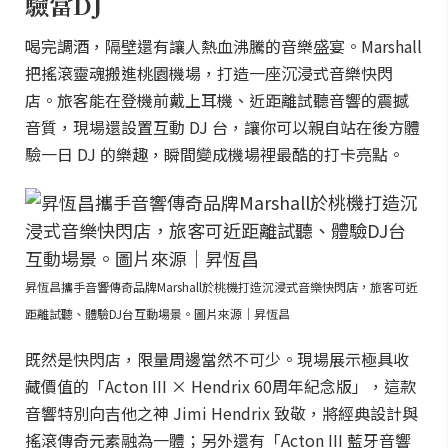
驗當DJ
喝完調酒，隔壁還有讓人熱血沸騰的音樂盛宴。Marshall
把搖滾靈魂搬進桃園機場，打造一座沉浸式音樂快閃
店。旅客能在登機前戴上耳機、近距離試聽音響的震撼
音質，現場還設置互動 DJ 台，讓你可以親自站在後方體
驗一日 DJ 的樂趣，瞬間變成機場裡最酷的打卡亮點。
昇恆昌攜手音響傳奇品牌Marshall於桃機打造沉浸式音樂快閃店，旅客可近
距離試聽、體驗DJ台互動場景。圖片來源｜昇恆昌
既然是快閃店，限量周邊當然不可少。現場展示極具收
藏價值的「Acton III × Hendrix 60周年紀念版」，這款
音響特別向吉他之神 Jimi Hendrix 致敬，將經典設計與
搖滾傳奇元素融為一體；另外還有「Acton III 藍牙音響