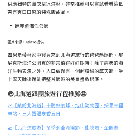
供應獨特的薰衣草冰淇淋，非常推薦可以嘗試看看這個
帶有爽口口感的特殊版甜品。
📍 尼克斯海洋公園
圖片來源：AsiaYo提供
如果是帶著家中寶貝來到北海道旅行的爸爸媽媽們，那
尼克斯海洋公園真的非常值得好好期待！除了經典的海
洋生物表演之外，入口處還有一個超繽紛的摩天輪，坐
上摩天輪後還能把整片園區的美景盡收眼底。
😎北海道跟團旅遊行程推薦🤩
🛫【繽紛北海道】十勝熱氣球、旭山動物園、採果幸福
車站、三大蟹溫泉香五日
🛫【北海道旅遊】冬季洞爺湖燈節、熊牧場、企鵝遊