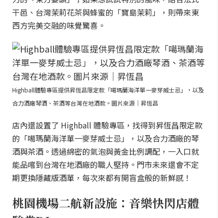
干邑、台灣茉莉花茶與蜂蜜的「寶島茉莉」，則帶來東
西方完美交融的味覺驚喜。
Highball體驗專區提供昇恆昌限定款「噶瑪蘭海洋單一麥芽威士忌」，以及
合力酒廠琴酒、茶酒等台灣在地酒款。圖片來源｜昇恆昌
店內還設置了 Highball 體驗專區，找得到昇恆昌限定款
的「噶瑪蘭海洋單一麥芽威士忌」，以及合力酒廠的琴
酒與茶酒。透過綿密的氣泡與黃金比例調配，一入口就
能品嚐到台灣在地酒廠的職人堅持。門市未來還會不定
期更換隱藏版酒單，每次來都有開盲盒般的新鮮感！
桃園機場二航新設施：音樂快閃店體