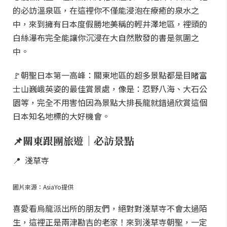
的必訪溫泉區，在這裡你不僅能浸泡在療癒的泉水之
中，來到擁有日本度假勝地美稱的輕井澤地區，裡頭的
白絲瀑布完全能讓你沉浸在大自然散發的書是氛圍之
中。
🚩朝聖日本第一高峰：關東地區的超多景點都是目睹富
士山巍峨英姿的最佳賞景處，像是：忍野八海、大石公
園等，完全不用害怕因為景點大排長龍就錯過欣賞這個
日本知名地標的大好機會。
📌關東跟團旅遊｜必訪景點
📍 淺草寺
圖片來源：AsiaYo提供
喜愛看烏龍派出所的朋友們，絕對對淺草寺不會太過陌
生，這裡正是兩津勘吉的老家！來到淺草寺朝聖，一定