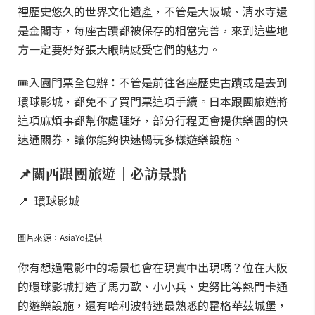
裡歷史悠久的世界文化遺產，不管是大阪城、清水寺還
是金閣寺，每座古蹟都被保存的相當完善，來到這些地
方一定要好好張大眼睛感受它們的魅力。
🎟入園門票全包辦：不管是前往各座歷史古蹟或是去到
環球影城，都免不了買門票這項手續。日本跟團旅遊將
這項麻煩事都幫你處理好，部分行程更會提供樂園的快
速通關券，讓你能夠快速暢玩多樣遊樂設施。
📌關西跟團旅遊｜必訪景點
📍 環球影城
圖片來源：AsiaYo提供
你有想過電影中的場景也會在現實中出現嗎？位在大阪
的環球影城打造了馬力歐、小小兵、史努比等熱門卡通
的遊樂設施，還有哈利波特迷最熟悉的霍格華茲城堡，