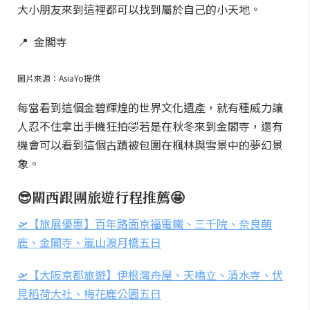
大小朋友來到這裡都可以找到屬於自己的小天地。
📍 金閣寺
圖片來源：AsiaYo提供
每當看到這個金碧輝煌的世界文化遺產，就有種威力讓
人忍不住拿出手機狂拍🤣若是在秋冬來到金閣寺，還有
機會可以看到這個古蹟被包圍在楓林與雪景中的夢幻景
象。
😎關西跟團旅遊行程推薦🤩
🛫【旅展優惠】百年路面京福電鐵、三千院、奈良萌
鹿、金閣寺、嵐山渡月橋五日
🛫【大阪京都旅遊】伊根灣舟屋、天橋立、清水寺、伏
見稻荷大社、梅花鹿公園五日