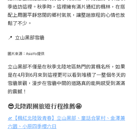
季造訪這裡。秋季時，這裡擁有滿片通紅的楓林，在搭
配上周圍平靜悠閒的鄉村氣氛，讓整趟旅程的心情也放
鬆了不少。
📍 立山黑部雪牆
圖片來源：AsiaYo提供
立山黑部不僅是在秋季北陸地區熱門的賞楓名所，如果
是在4月到6月來到這裡更可以看到堆積了一整個冬天的
雪牆景觀，漫步在雪牆中間的道路真的能夠感受到滿滿
的震撼！
😎北陸跟團旅遊行程推薦🤩
🛫【楓紅北陸致青春】立山黑部、童話合掌村、金澤兼
六園、小原四季櫻六日