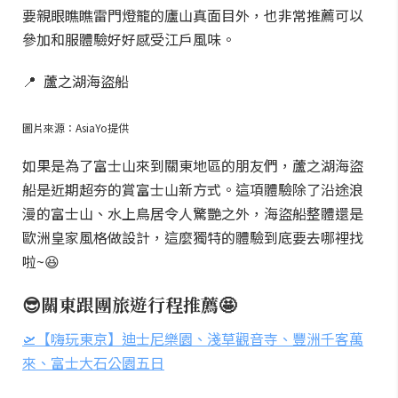
要親眼瞧瞧雷門燈籠的廬山真面目外，也非常推薦可以
參加和服體驗好好感受江戶風味。
📍 蘆之湖海盜船
圖片來源：AsiaYo提供
如果是為了富士山來到關東地區的朋友們，蘆之湖海盜
船是近期超夯的賞富士山新方式。這項體驗除了沿途浪
漫的富士山、水上鳥居令人驚艷之外，海盜船整體還是
歐洲皇家風格做設計，這麼獨特的體驗到底要去哪裡找
啦~😆
😎關東跟團旅遊行程推薦🤩
🛫【嗨玩東京】迪士尼樂園、淺草觀音寺、豐洲千客萬
來、富士大石公園五日