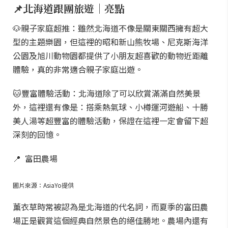
📌北海道跟團旅遊｜亮點
🐶親子家庭超推：雖然北海道不像是關東關西擁有超大
型的主題樂園，但這裡的昭和新山熊牧場、尼克斯海洋
公園及旭川動物園都提供了小朋友超喜歡的動物近距離
體驗，真的非常適合親子家庭出遊。
🐱豐富體驗活動：北海道除了可以欣賞滿滿自然美景
外，這裡還有像是：搭乘熱氣球、小樽運河遊船、十勝
美人湯等超豐富的體驗活動，保證在這裡一定會留下超
深刻的回憶。
📍 富田農場
圖片來源：AsiaYo提供
薰衣草時常被認為是北海道的代名詞，而夏季的富田農
場正是觀賞這個經典自然景色的絕佳勝地。農場內還有