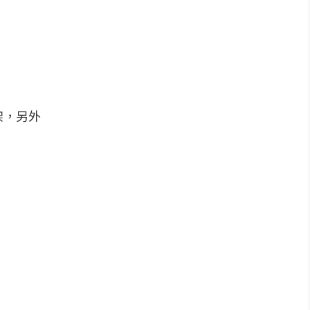
架，另外
。