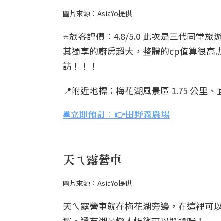
圖片來源：AsiaYo提供
⭐️旅客評價：4.8/5.0 此次是三代
其獨享的廚房超大，整體的cp值算很高
訪！！！
📍附近地標：梅花湖風景區 1.75 公里、宜
🛎️立即預訂：👉田野森農場
天ㄟ露營車
圖片來源：AsiaYo提供
天ㄟ露營車就在梅花湖旁邊，在這裡可
選，還有湖景懶人帳篷可以選擇喔！