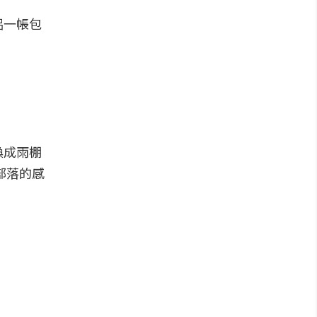
侶一帳包
換成雨棚
部落的感