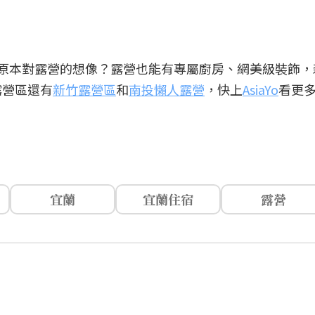
原本對露營的想像？露營也能有專屬廚房、網美級裝飾，
露營區還有
新竹露營區
和
南投懶人露營
，快上
AsiaYo
看更
宜蘭
宜蘭住宿
露營