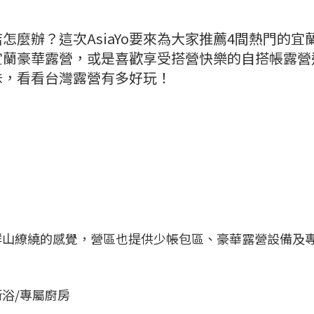
店怎麼辦？這次AsiaYo要來為大家推薦4間熱門的宜
宜蘭豪華露營，或是喜歡享受搭營快樂的自搭帳露營
妹，看看台灣露營有多好玩！
群山繚繞的感覺，營區也提供少帳包區、豪華露營設備及
衛浴/專屬廚房