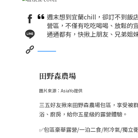
週末想到宜蘭chill，卻訂不到飯
營區，不僅有吃吃喝喝、放鬆的
通通都有，快揪上朋友、兄弟姐
田野森農場
圖片來源：AsiaYo提供
三五好友揪來田野森農場包區，享受被
浴、廚房，給你五星級的露營體驗。
✅包區豪華露營/一泊二食/附冷氣/獨立