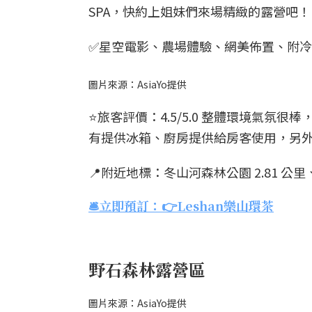
SPA，快約上姐妹們來場精緻的露營吧！
✅星空電影、農場體驗、網美佈置、附
圖片來源：AsiaYo提供
⭐️旅客評價：4.5/5.0 整體環境氣
有提供冰箱、廚房提供給房客使用，另
📍附近地標：冬山河森林公園 2.81 公里、
🛎️立即預訂：👉Leshan樂山環茶
野石森林露營區
圖片來源：AsiaYo提供