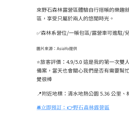
來野石森林露營區體驗自行搭帳的樂趣
區，享受只屬於兩人的悠閒時光。
✅森林系營位/一帳包區/露營車可進駐/
圖片來源：AsiaYo提供
⭐️旅客評價：4.9/5.0 這是我的第
備案，當天也會關心我們是否有需要幫忙
覺很棒
📍附近地標：清水地熱公園 5.36 公里、梅
🛎️立即預訂：👉野石森林露營區