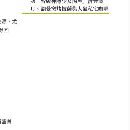
訪「台版神隱少女湯屋」清豐濤
月、湖景窯烤披薩與人氣私宅咖啡
桃源，尤
得回
露營首