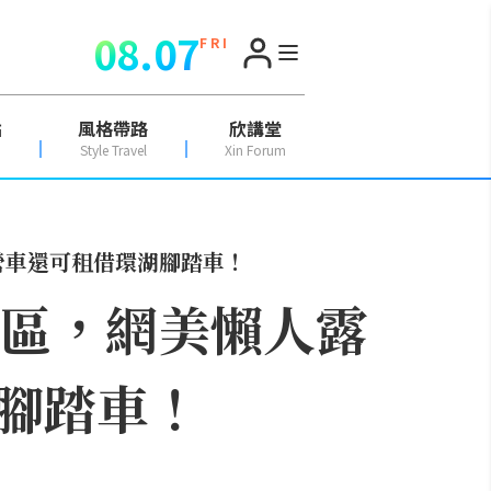
08.07
F R I
點
風格帶路
欣講堂
Style Travel
Xin Forum
營車還可租借環湖腳踏車！
營區，網美懶人露
腳踏車！