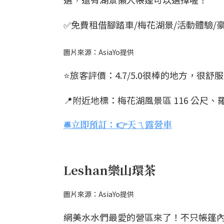
✅免費租借腳踏車/梅花湖景/活動體驗/
圖片來源：AsiaYo提供
⭐️旅客評價：4.7/5.0很棒的地方，
📍附近地標：梅花湖風景區 116 公尺、羅
🛎️立即預訂：👉天ㄟ露營車
Leshan樂山環茶
圖片來源：AsiaYo提供
網美水水們最愛的營區來了！不只帳篷