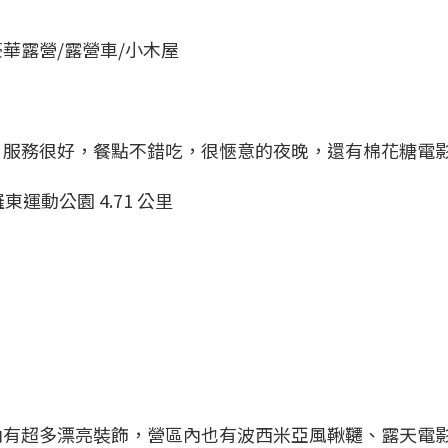
豪華露營/露營車/小木屋
很舒服 服務很好，餐點不錯吃，很愜意的夜晚，還有棉花糖電
東運動公園 4.71 公里
內有超多漂亮裝飾，營區內也有波西米亞風鞦韆、露天電