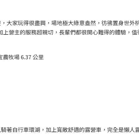
同堂旅遊，大家玩得很盡興，場地極大綠意盎然，彷彿置身世外
.加上營主的服務超親切，長輩們都很開心難得的體驗，值
農牧場 6.37 公里
以騎著自行車環湖，加上寬敞舒適的露營車，完全是懶人