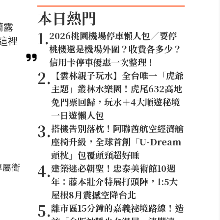
本日熱門
蘭露
1
.
2026桃園機場停車懶人包／要停
這裡
桃機還是機場外圍？收費各多少？
信用卡停車優惠一次整理！
2
.
【雲林親子玩水】全台唯一「虎爺
主題」叢林水樂園！虎尾632高地
免門票回歸，玩水＋4大順遊秘境
一日遊懶人包
3
.
搭機告別落枕！阿聯酋航空經濟艙
座椅升級，全球首創「U-Dream
頭枕」包覆頭頸超好睡
4
.
專屬衛
建築迷必朝聖！忠泰美術館10週
年：藤本壯介特展打頭陣，1:5大
屋根8月震撼空降台北
5
.
離市區15分鐘的嘉義祕境路線！造