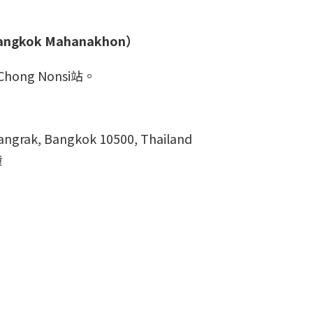
Bangkok Mahanakhon）
ong Nonsi站。
angrak, Bangkok 10500, Thailand
鐘