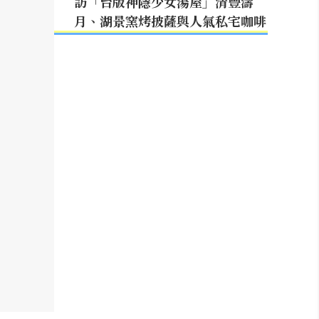
訪「台版神隱少女湯屋」清豐濤
月、湖景窯烤披薩與人氣私宅咖啡