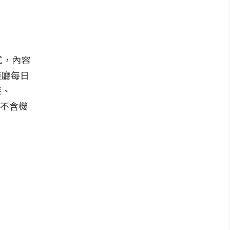
式，內容
餐廳每日
餐、
起，不含機