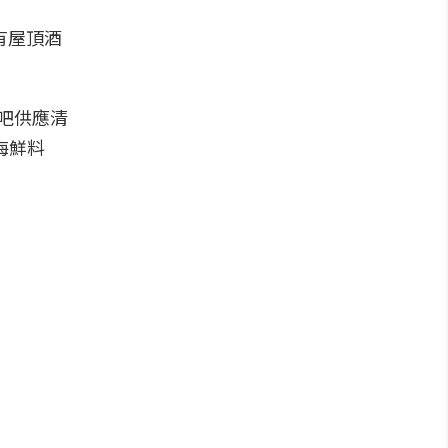
設有屋頂酒
 酒吧供應清
式海鮮料