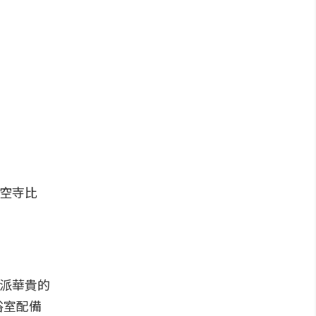
清空寺比
氣派華貴的
浴室配備