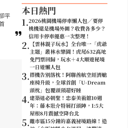
本日熱門
卻平
1
.
2026桃園機場停車懶人包／要停
首
桃機還是機場外圍？收費各多少？
信用卡停車優惠一次整理！
2
.
【雲林親子玩水】全台唯一「虎爺
主題」叢林水樂園！虎尾632高地
免門票回歸，玩水＋4大順遊秘境
一日遊懶人包
3
.
搭機告別落枕！阿聯酋航空經濟艙
座椅升級，全球首創「U-Dream
頭枕」包覆頭頸超好睡
4
.
建築迷必朝聖！忠泰美術館10週
年：藤本壯介特展打頭陣，1:5大
屋根8月震撼空降台北
5
.
離市區15分鐘的嘉義祕境路線！造