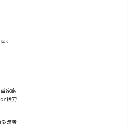
kok
洲的首家旗
on操刀
尚潮流者