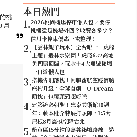
本日熱門
的桃
1
.
2026桃園機場停車懶人包／要停
 月
桃機還是機場外圍？收費各多少？
信用卡停車優惠一次整理！
2
.
【雲林親子玩水】全台唯一「虎爺
主題」叢林水樂園！虎尾632高地
免門票回歸，玩水＋4大順遊秘境
一日遊懶人包
3
.
搭機告別落枕！阿聯酋航空經濟艙
座椅升級，全球首創「U-Dream
頭枕」包覆頭頸超好睡
4
.
建築迷必朝聖！忠泰美術館10週
年：藤本壯介特展打頭陣，1:5大
屋根8月震撼空降台北
5
.
離市區15分鐘的嘉義祕境路線！造