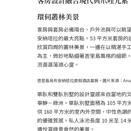
客房設計融合現代與爪哇元素
環伺叢林美景
客房與套房必備陽台、戶外池與可以眺
安納塔拉的最大亮點。53 平方米套房
欣賞四周的叢林美景，一邊在以精湛手
為主，微妙地點綴著峇里島風格的細節
流潺潺蕩滌心靈。
峇里島烏布安納塔拉度假酒店套房。圖片來源｜Anantara H
單臥和雙臥別墅的設計靈感來自當地的
寧靜－綠洲。單臥別墅面積為 105 
供 160 平方米的室內外空間，中性
的優雅質感。私人泳池長度 10 米至 
邊悅賞綠意盎然的美景。