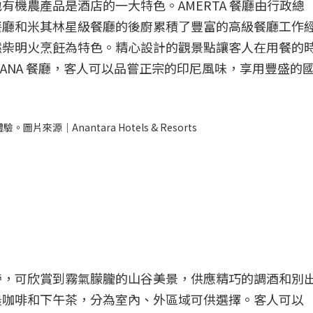
機農產品是酒店的一大特色。AMERTA 餐廳由行政總
大廚在傳統餐廳和米其林星級餐廳的後廚累積了豐富的高級餐廳工作
燃柴明火烹飪為特色。精心設計的觀景點讓客人在用餐的
RANA 餐廳，客人可以品嘗正宗的印尼風味，享用豐盛的
體驗。圖片來源｜Anantara Hotels & Resorts
泳池旁，可欣賞到霧氣朦朧的山谷美景，供應精巧的調酒和別
晨咖啡和下午茶，分為室內、外區域可供選擇。客人可以