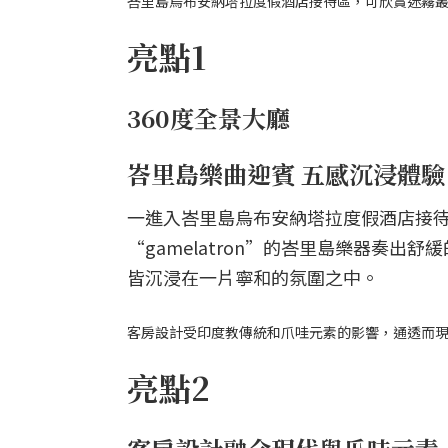
峇里島烏布安納塔拉度假酒店接待區，可欣賞迷霧叢林和阿貢山
亮點1
360度全景大廳
峇里島樂曲迎賓 五感沉浸體驗
一進入峇里島烏布安納塔拉度假酒店接
“gamelatron”的峇里島樂器奏
皆沉浸在一片寧和的氛圍之中。
客房設計受印度教傳統和爪哇元素的影響，通透而現代。圖片來源
亮點2