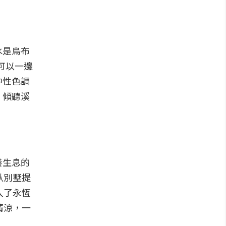
水是烏布
可以一邊
中性色調
，傾聽溪
養生息的
臥別墅提
入了永恆
清涼，一