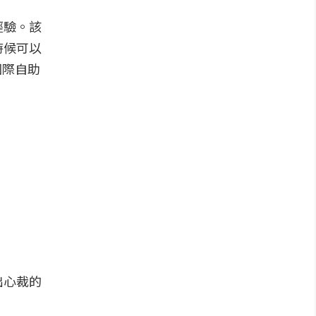
經驗。該
時候可以
國際自助
出心裁的