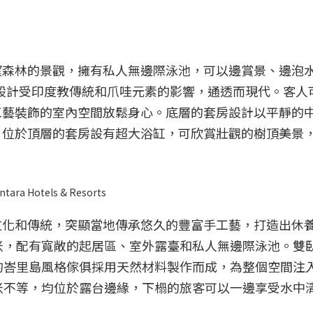
望森林的景觀，擁有私人無邊際泳池，可以邊賞景、邊泡
的設計受印度教傳統和爪哇元素的影響，通透而現代。客人
工藝裝飾的室內空間放鬆身心。底層的套房設計以平靜的
。位於頂層的套房設有超大浴缸，可欣賞壯觀的樹頂美景
otels & Resorts
文化和傳統，突顯當地傳承悠久的豐富手工藝，打造出休
平方米，配有寬敞的起居區、室外露臺和私人無邊際泳池。雙
色調的峇里島風格傢俱採用天然材料製作而成，為整個空間注
14 米不等，均位於露台邊緣，下榻的旅客可以一邊享受水中