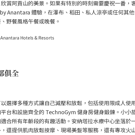
鬆休息，欣賞阿貢山的美景。如果有特別的時刻需要慶祝一番，
ing by Anantara 體驗，在瀑布、稻田、私人涼亭或任何
餐、野餐風格午餐或晚餐。
a Hotels & Resorts
部俱全
可以選擇多種方式讓自己減壓和放鬆，包括使用限成人使
台和設施齊全的 TechnoGym 健身房健身鍛鍊。小小
加適合所有年齡段的有趣活動。安納塔拉水療中心坐落於
外，還提供肌肉放鬆按摩、現場美髮等服務，還有專攻火