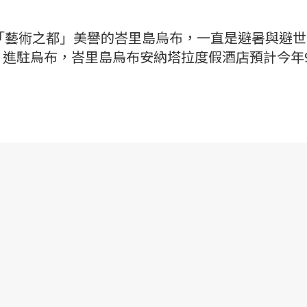
「藝術之都」美譽的峇里島烏布，一直是避暑與避世
進駐烏布，峇里島烏布安納塔拉度假酒店預計今年9