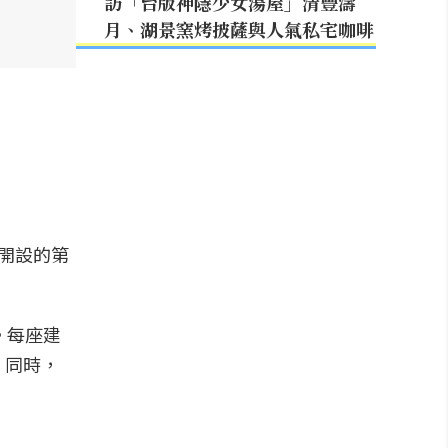
訪「台版神隱少女湯屋」清豐濤
月、湖景窯烤披薩與人氣私宅咖啡
上開設的第
。每座建
。同時，