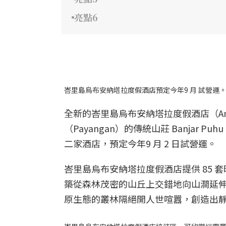
亮點6
峇里島烏布安納塔拉度假酒店預定今年9 月 試營運。圖片來源｜
全新的峇里島烏布安納塔拉度假酒店（Ananta
（Payangan）的傳統山莊 Banja
二家酒店，預定今年9 月 2 日試營運。
峇里島烏布安納塔拉度假酒店提供 85 
築從森林茂密的山丘上交錯地向山澗延
原生態的叢林隔絕開人世喧囂，創造出