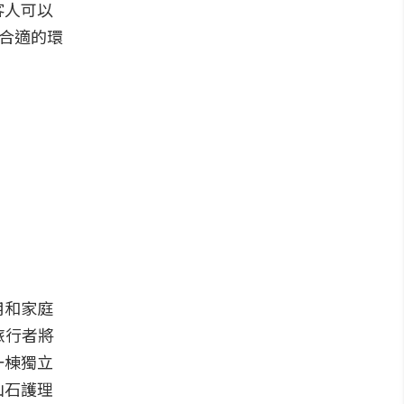
客人可以
其他合適的環
用和家庭
旅行者將
一棟獨立
山石護理