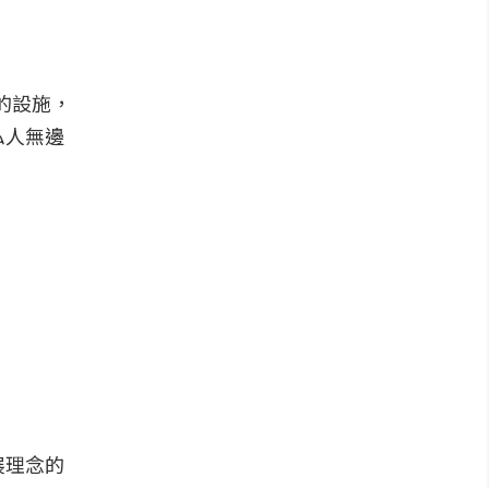
的設施，
私人無邊
展理念的