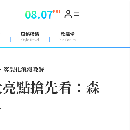
08.07
F R I
點
風格帶路
欣講堂
Style Travel
Xin Forum
池、客製化浪漫晚餐
大亮點搶先看：森
餐