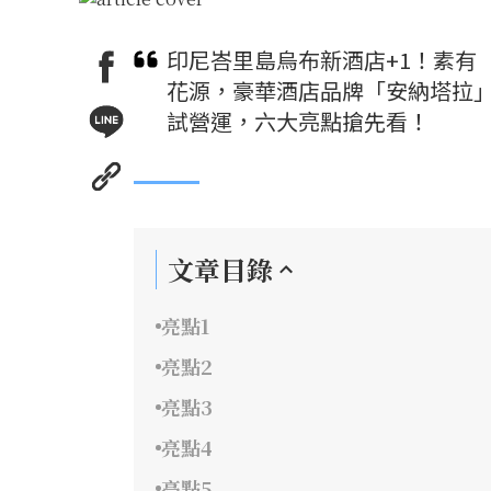
印尼峇里島烏布新酒店+1！素有
花源，豪華酒店品牌「安納塔拉」
試營運，六大亮點搶先看！
文章目錄
亮點1
亮點2
亮點3
亮點4
亮點5