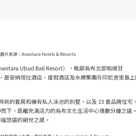
Anantara Hotels & Resorts
ra Ubud Bali Resort），毗鄰烏布北部帕揚甘
r Puhu，是安納塔拉酒店、度假酒店及水療集團在印尼峇里島
套時尚的套房和擁有私人泳池的別墅，以及 15 套品牌住宅
伸而下，距離充滿活力的烏布文化生活中心僅數分鐘之遠
靜謐悠遠的避世之感。