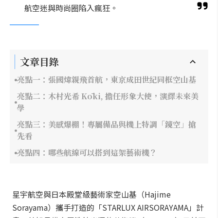
航空迷與時尚圈陷入瘋狂。
文章目錄
亮點一：張國煒親飛首航，東京成田世紀同框空山基
亮點二：木村光希 Kōki, 擔任形象大使，演繹未來美
學
亮點三：美感爆棚！專屬備品與機上特調「鏡空」搶
先看
亮點四：哪些航線可以搭到這架藝術機？
星宇航空與日本殿堂級藝術家空山基（Hajime
Sorayama）攜手打造的「STARLUX AIRSORAYAMA」計