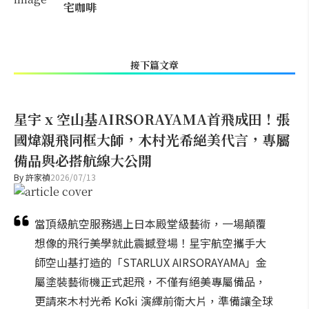
宅咖啡
接下篇文章
星宇 x 空山基AIRSORAYAMA首飛成田！張
國煒親飛同框大師，木村光希絕美代言，專屬
備品與必搭航線大公開
By
許家禎
2026/07/13
當頂級航空服務遇上日本殿堂級藝術，一場顛覆
想像的飛行美學就此震撼登場！星宇航空攜手大
師空山基打造的「STARLUX AIRSORAYAMA」金
屬塗裝藝術機正式起飛，不僅有絕美專屬備品，
更請來木村光希 Kōki 演繹前衛大片，準備讓全球