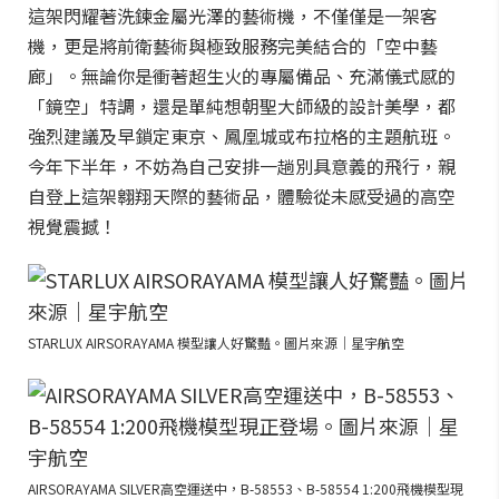
這架閃耀著洗鍊金屬光澤的藝術機，不僅僅是一架客
機，更是將前衛藝術與極致服務完美結合的「空中藝
廊」。無論你是衝著超生火的專屬備品、充滿儀式感的
「鏡空」特調，還是單純想朝聖大師級的設計美學，都
強烈建議及早鎖定東京、鳳凰城或布拉格的主題航班。
今年下半年，不妨為自己安排一趟別具意義的飛行，親
自登上這架翱翔天際的藝術品，體驗從未感受過的高空
視覺震撼！
STARLUX AIRSORAYAMA 模型讓人好驚豔。圖片來源｜星宇航空
AIRSORAYAMA SILVER高空運送中，B-58553、B-58554 1:200飛機模型現