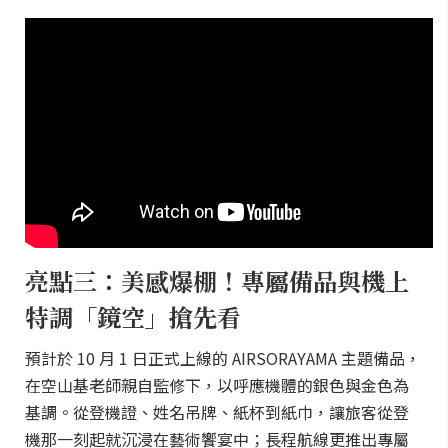
亮點三：美感爆棚！專屬備品與機上
特調「鏡空」搶先看
預計於 10 月 1 日正式上線的 AIRSORAYAMA 主題備品，
在空山基老師親自監修下，以呼應機體的銀色與金色為
基調。從登機證、姓名吊牌、紙杯到紙巾，讓旅客從登
機那一刻起就沉浸在藝術饗宴中；長程航線更推出專屬