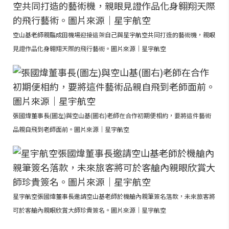
空山基老師親臨成田機場迎接這架自己與星宇航空共同打造的藝術機，親眼
見證作品化身翱翔天際的飛行藝術。圖片來源｜星宇航空
張國煒董事長(圖左)與空山基(圖右)老師在合作初期便相約，要將這件藝術
品親自飛到老師面前。圖片來源｜星宇航空
星宇航空張國煒董事長邀請空山基老師於機艙內親筆簽名落款，未來旅客將
可於客艙內親眼欣賞大師珍貴簽名。圖片來源｜星宇航空