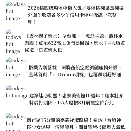
2026桃園機場停車懶人包／要停桃機還是機場
外圍？收費各多少？信用卡停車優惠一次整
理！
【雲林親子玩水】全台唯一「虎爺主題」叢林水
樂園！虎尾632高地免門票回歸，玩水＋4大順遊
秘境一日遊懶人包
搭機告別落枕！阿聯酋航空經濟艙座椅升級，
全球首創「U-Dream頭枕」包覆頭頸超好睡
建築迷必朝聖！忠泰美術館10週年：藤本壯介
特展打頭陣，1:5大屋根8月震撼空降台北
離市區15分鐘的嘉義祕境路線！造訪「台版神
隱少女湯屋」清豐濤月、湖景窯烤披薩與人氣私