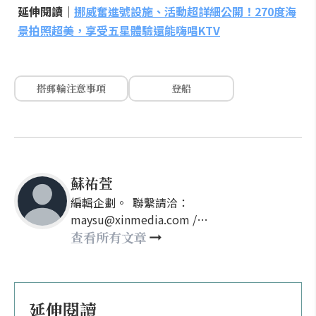
延伸閱讀｜
挪威奮進號設施、活動超詳細公開！270度海
景拍照超美，享受五星體驗還能嗨唱KTV
搭郵輪注意事項
登船
蘇祐萱
編輯企劃。 聯繫請洽：
maysu@xinmedia.com /
may860527@gmail.com
查看所有文章
延伸閱讀