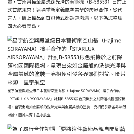
畫，首架具備金屬洗鍊光澤的藝術機（B-58553）日前正
式首航東京！這場重新定義航空美學的跨界合作，從代
言人、機上備品到首飛儀式都話題滿滿，以下為您整理
四大必看亮點。
星宇航空與殿堂級日本藝術家空山基（Hajime SORAYAMA）攜手合作的
「STARLUX AIRSORAYAMA」計劃B-58553銀色飛機於之前降落桃園國際機
場，呈現出宛如金屬般的洗鍊光澤與金屬美感的塗裝一亮相便引發各界熱烈
討論。圖片來源｜星宇航空