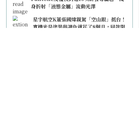
身折射「液態金屬」流動光澤
星宇航空K董張國煒親駕「空山銀」抵台！
實機光是塗裝與調色就花了8個月，同款限
量模型上架即秒殺
本日熱門
2026桃園機場停車懶人包／要停桃機還是機場
外圍？收費各多少？信用卡停車優惠一次整
理！
【雲林親子玩水】全台唯一「虎爺主題」叢林水
樂園！虎尾632高地免門票回歸，玩水＋4大順遊