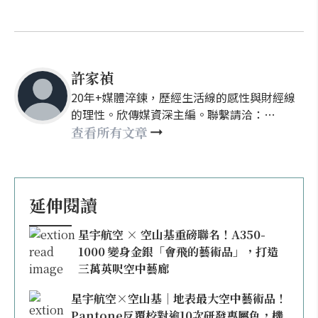
許家禎
20年+媒體淬鍊，歷經生活線的感性與財經線
的理性。欣傳媒資深主編。聯繫請洽：
nellyhsu@xinmedia.com
查看所有文章
延伸閱讀
星宇航空 × 空山基重磅聯名！A350-
1000 變身金銀「會飛的藝術品」，打造
三萬英呎空中藝廊
星宇航空×空山基｜地表最大空中藝術品！
Pantone反覆校對逾10次研發專屬色，機