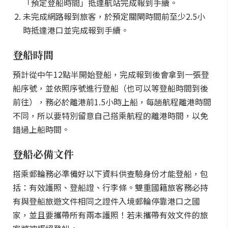
「預定登船時間」抵達航站完成報到手續。
未完成網路報到旅客，於預定關閘時間前至少2.5小
時抵達港口並完成報到手續。
登船時間
預計從中午12點半開始登船，完成報到後會拿到一張登
船序號，並依照序號進行登船（也可以等登船時間到後
前往），務必於離港前1.5小時上船，每趟航程離港時間
不同，所以要特別留意自己搭乘航程的離港時間，以免
錯過上船時間。
登船必備文件
搭乘郵輪務必準備好以下資料供查驗身份才能登船，包
括：有效護照、登船證、行李條。雙重國籍旅客務必持
有與登船旅遊文件相同之證件入境郵輪停靠港口之國
家，並且要攜帶所有兩本護照！若未攜帶有效文件的旅