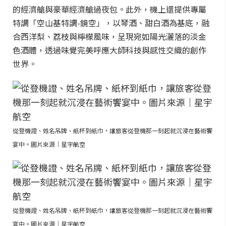
的經濟艙與豪華經濟艙過夜包。此外，機上還提供專屬
特調「空山基特調-鏡空」，以琴酒、甜白酒為基底，融
合西洋梨、荔枝與檸檬風味，呈現宛如陽光灑落的淡金
色酒體，透過味覺完美呼應大師科技與感性交織的創作
世界。
從登機證、姓名吊牌、紙杯到紙巾，讓旅客從登機那一刻起就沉浸在藝術饗
宴中。圖片來源｜星宇航空
從登機證、姓名吊牌、紙杯到紙巾，讓旅客從登機那一刻起就沉浸在藝術饗
宴中。圖片來源｜星宇航空