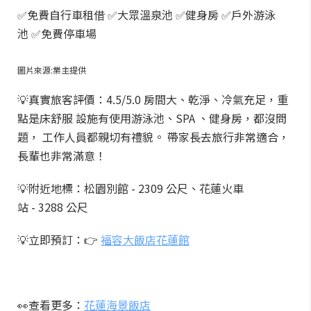
✅免費自行車租借 ✅大眾溫泉池 ✅健身房 ✅戶外游泳
池 ✅免費停車場
圖片來源:業主提供
💡真實旅客評價：4.5/5.0 房間大、乾淨、冷氣充足，重
點是床舒服 設施有使用游泳池、SPA 、健身房，都沒問
題， 工作人員都親切有禮貌。 帶家長去旅行非常適合，
長輩也非常滿意！
💡附近地標：松園別館 - 2309 公尺、花蓮火車
站 - 3288 公尺
💡立即預訂：👉
福容大飯店花蓮館
👀查看更多：
花蓮海景飯店