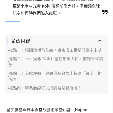
更請來木村光希 Kōki 演繹前衛大片，準備讓全球
航空迷與時尚圈陷入瘋狂。
文章目錄
亮點一：張國煒親飛首航，東京成田世紀同框空山基
亮點二：木村光希 Kōki, 擔任形象大使，演繹未來美
學
亮點三：美感爆棚！專屬備品與機上特調「鏡空」搶
先看
亮點四：哪些航線可以搭到這架藝術機？
星宇航空與日本殿堂級藝術家空山基（Hajime