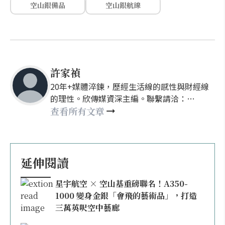
空山銀備品
空山銀航線
許家禎
20年+媒體淬鍊，歷經生活線的感性與財經線
的理性。欣傳媒資深主編。聯繫請洽：
nellyhsu@xinmedia.com
查看所有文章
延伸閱讀
星宇航空 × 空山基重磅聯名！A350-
1000 變身金銀「會飛的藝術品」，打造
三萬英呎空中藝廊