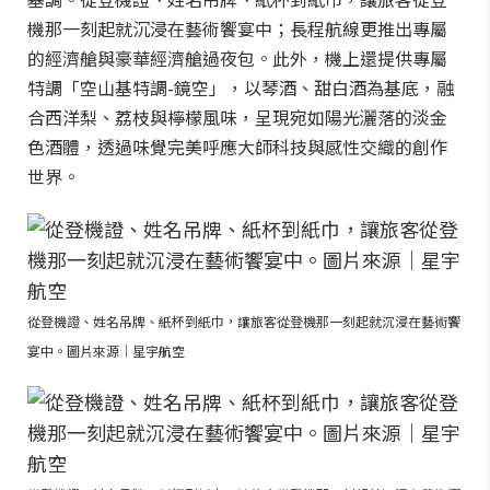
機那一刻起就沉浸在藝術饗宴中；長程航線更推出專屬
的經濟艙與豪華經濟艙過夜包。此外，機上還提供專屬
特調「空山基特調-鏡空」，以琴酒、甜白酒為基底，融
合西洋梨、荔枝與檸檬風味，呈現宛如陽光灑落的淡金
色酒體，透過味覺完美呼應大師科技與感性交織的創作
世界。
從登機證、姓名吊牌、紙杯到紙巾，讓旅客從登機那一刻起就沉浸在藝術饗
宴中。圖片來源｜星宇航空