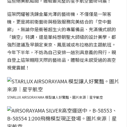
這些絕美航點間，體驗最完整的星宇航空藝術特展！
這架閃耀著洗鍊金屬光澤的藝術機，不僅僅是一架客
機，更是將前衛藝術與極致服務完美結合的「空中藝
廊」。無論你是衝著超生火的專屬備品、充滿儀式感的
「鏡空」特調，還是單純想朝聖大師級的設計美學，都
強烈建議及早鎖定東京、鳳凰城或布拉格的主題航班。
今年下半年，不妨為自己安排一趟別具意義的飛行，親
自登上這架翱翔天際的藝術品，體驗從未感受過的高空
視覺震撼！
STARLUX AIRSORAYAMA 模型讓人好驚豔。圖片來源｜星宇航空