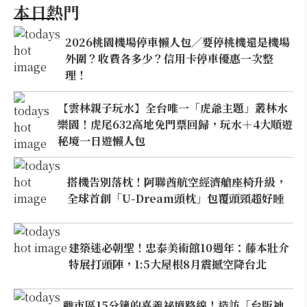
本日熱門
2026桃園機場停車懶人包／要停桃機還是機場
外圍？收費各多少？信用卡停車優惠一次整
理！
【雲林親子玩水】全台唯一「虎爺主題」叢林水
樂園！虎尾632高地免門票回歸，玩水＋4大順遊
秘境一日遊懶人包
搭機告別落枕！阿聯酋航空經濟艙座椅升級，
全球首創「U-Dream頭枕」包覆頭頸超好睡
建築迷必朝聖！忠泰美術館10週年：藤本壯介
特展打頭陣，1:5大屋根8月震撼空降台北
離市區15分鐘的嘉義祕境路線！造訪「台版神