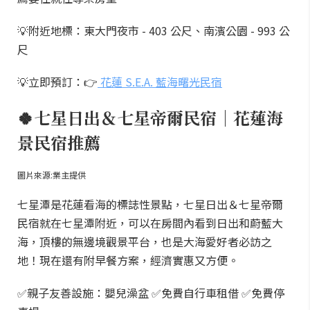
💡附近地標：東大門夜市 - 403 公尺、南濱公園 - 993 公
尺
💡立即預訂：👉
花蓮 S.E.A. 藍海曙光民宿
🍀七星日出＆七星帝爾民宿｜花蓮海
景民宿推薦
圖片來源:業主提供
七星潭是花蓮看海的標誌性景點，七星日出＆七星帝爾
民宿就在七星潭附近，可以在房間內看到日出和蔚藍大
海，頂樓的無邊境觀景平台，也是大海愛好者必訪之
地！現在還有附早餐方案，經濟實惠又方便。
✅親子友善設施：嬰兒澡盆 ✅免費自行車租借 ✅免費停