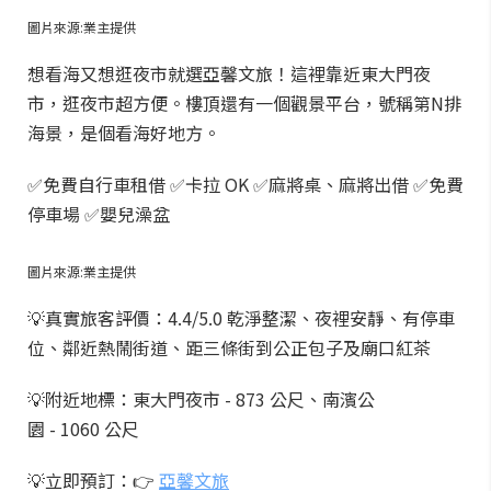
圖片來源:業主提供
想看海又想逛夜市就選亞馨文旅！這裡靠近東大門夜
市，逛夜市超方便。樓頂還有一個觀景平台，號稱第N排
海景，是個看海好地方。
✅免費自行車租借 ✅卡拉 OK ✅麻將桌、麻將出借 ✅免費
停車場 ✅嬰兒澡盆
圖片來源:業主提供
💡真實旅客評價：4.4/5.0 乾淨整潔、夜裡安靜、有停車
位、鄰近熱鬧街道、距三條街到公正包子及廟口紅茶
💡附近地標：東大門夜市 - 873 公尺、南濱公
園 - 1060 公尺
💡立即預訂：👉
亞馨文旅