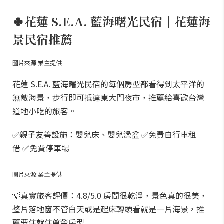
🍀花蓮 S.E.A. 藍海曙光民宿｜花蓮海
景民宿推薦
圖片來源:業主提供
花蓮 S.E.A. 藍海曙光民宿的每個房型都看得到太平洋的
無敵海景，步行即可抵達東大門夜市，推薦給喜歡台灣
道地小吃的旅客。
✅親子友善設施：嬰兒床、嬰兒澡盆 ✅免費自行車租
借 ✅免費停車場
圖片來源:業主提供
💡真實旅客評價：4.8/5.0 房間很乾淨，景色真的很美，
整片落地窗不管白天或是起床轉頭看就是一片海景，推
薦要住就住尊榮房型