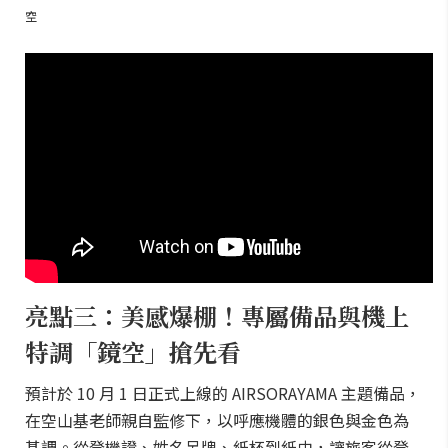
空
亮點三：美感爆棚！專屬備品與機上
特調「鏡空」搶先看
預計於 10 月 1 日正式上線的 AIRSORAYAMA 主題備品，
在空山基老師親自監修下，以呼應機體的銀色與金色為
基調。從登機證、姓名吊牌、紙杯到紙巾，讓旅客從登