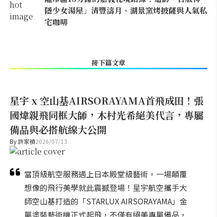
隱少女湯屋」清豐濤月、湖景窯烤披薩與人氣私
宅咖啡
接下篇文章
星宇 x 空山基AIRSORAYAMA首飛成田！張
國煒親飛同框大師，木村光希絕美代言，專屬
備品與必搭航線大公開
By
許家禎
2026/07/13
當頂級航空服務遇上日本殿堂級藝術，一場顛覆
想像的飛行美學就此震撼登場！星宇航空攜手大
師空山基打造的「STARLUX AIRSORAYAMA」金
屬塗裝藝術機正式起飛，不僅有絕美專屬備品，