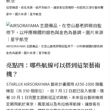
從登機證、姓名吊牌、紙杯到紙巾，讓旅客從登機那一刻起就沉浸在藝術饗
宴中。圖片來源｜星宇航空
AIRSORAYAMA 主題備品，在空山基老師親自監修下，以呼應機體的銀色與
金色為基調。圖片來源｜星宇航空
亮點四：哪些航線可以搭到這架藝術
機？
STARLUX AIRSORAYAMA 藝術計畫選用 A350-1000 旗艦
機型（共 350 個座位），自 7 月 12 日起已投入營運，隨
著 10 月 1 日完整主題航班正式啟航，未來這台藝術機將
定期飛航於東京、鳳凰城以及布拉格等航線，讓旅客在