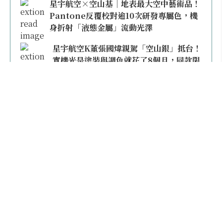
星宇航空×空山基｜地表最大空中藝術品！
Pantone反覆校對逾10次研發專屬色，機
身折射「液態金屬」流動光澤
星宇航空K董張國煒親駕「空山銀」抵台！
實機光是塗裝與調色就花了8個月，同款限
量模型上架即秒殺
本日熱門
2026桃園機場停車懶人包／要停桃機還是機場
外圍？收費各多少？信用卡停車優惠一次整
理！