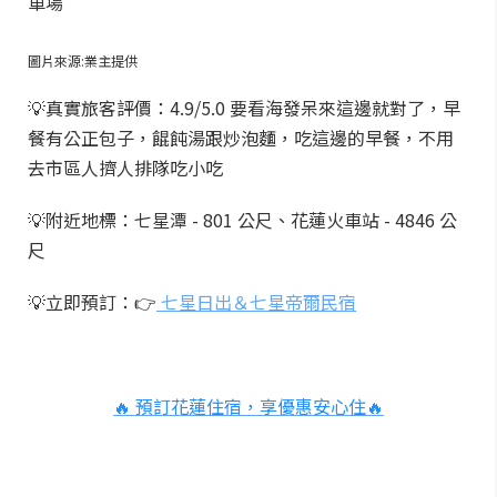
車場
圖片來源:業主提供
💡真實旅客評價：4.9/5.0 要看海發呆來這邊就對了，早
餐有公正包子，餛飩湯跟炒泡麵，吃這邊的早餐，不用
去市區人擠人排隊吃小吃
💡附近地標：七星潭 - 801 公尺、花蓮火車站 - 4846 公
尺
💡立即預訂：👉
七星日出＆七星帝爾民宿
🔥 預訂花蓮住宿，享優惠安心住🔥