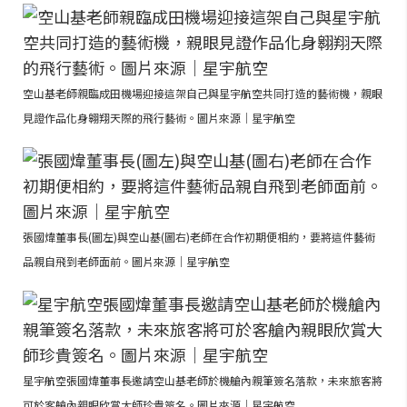
空山基老師親臨成田機場迎接這架自己與星宇航空共同打造的藝術機，親眼
見證作品化身翱翔天際的飛行藝術。圖片來源｜星宇航空
張國煒董事長(圖左)與空山基(圖右)老師在合作初期便相約，要將這件藝術
品親自飛到老師面前。圖片來源｜星宇航空
星宇航空張國煒董事長邀請空山基老師於機艙內親筆簽名落款，未來旅客將
可於客艙內親眼欣賞大師珍貴簽名。圖片來源｜星宇航空