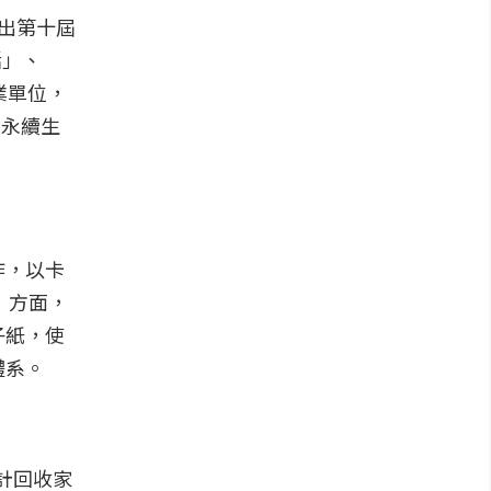
出第十屆
活」、
業單位，
創永續生
作，以卡
」方面，
子紙，使
體系。
設計回收家