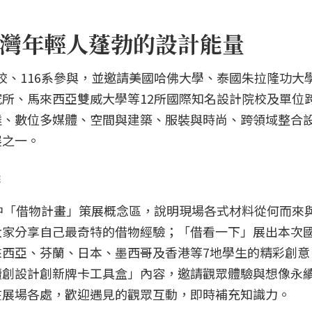
灣年輕人蓬勃的設計能量
55校、116系參與，並邀請美國哈佛大學、泰國朱拉隆功大
所、馬來西亞雙威大學等12所國際知名設計院校及單位
達、數位多媒體、空間與建築、服裝與時尚、跨領域整合
展之一。
院
中「借物計畫」策展概念區，說明現場各式材料從何而來
大家分享自己最奇特的借物經驗；「借看一下」展出本次
西亞、芬蘭、日本、墨西哥及香港等7地學生的精彩創意
續創設計創新牌卡工具盒」內容，邀請觀眾體驗與想像永
在展場各處，歡迎遇見的觀眾互動，即時補充知識力。