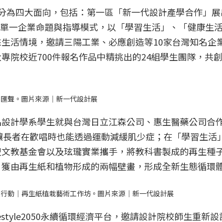
分為四大面向，包括：第一區「新一代設計產學合作」展
破往年單一企業命題與指導模式，以「學習生活」、「健康生
生活情境，邀請三陽工業、必應創造等10家台灣知名企
專院校近700件報名作品中精挑出的24組學生團隊，共
日匯聲。圖片來源｜新一代設計展
品設計學系學生就與台灣日立江森公司、惠生醫藥公司合
讓長者在歡唱時也能透過運動減緩肌少症；在「學習生活
盟文教基金會以及玹瓏實業攜手，將教科書製成的再生種
，獲由再生紙和植物形成的兩幅壁畫，形成全新生態循環
限行動｜再生紙植栽藝術工作坊。圖片來源｜新一代設計展
style2050永續循環經濟平台，邀請設計院校師生重新