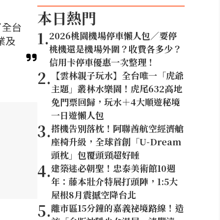
本日熱門
了全台
1
.
2026桃園機場停車懶人包／要停
業及
桃機還是機場外圍？收費各多少？
信用卡停車優惠一次整理！
2
.
【雲林親子玩水】全台唯一「虎爺
主題」叢林水樂園！虎尾632高地
免門票回歸，玩水＋4大順遊秘境
一日遊懶人包
3
.
搭機告別落枕！阿聯酋航空經濟艙
座椅升級，全球首創「U-Dream
頭枕」包覆頭頸超好睡
4
.
建築迷必朝聖！忠泰美術館10週
年：藤本壯介特展打頭陣，1:5大
屋根8月震撼空降台北
5
.
離市區15分鐘的嘉義祕境路線！造