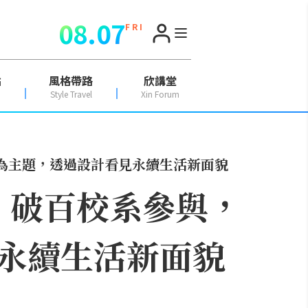
08.07
F R I
點
風格帶路
欣講堂
Style Travel
Xin Forum
」為主題，透過設計看見永續生活新面貌
展！破百校系參與，
永續生活新面貌