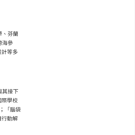
學、芬蘭
跨海參
設計等多
與其接下
國際學校
；「腦袋
續行動解