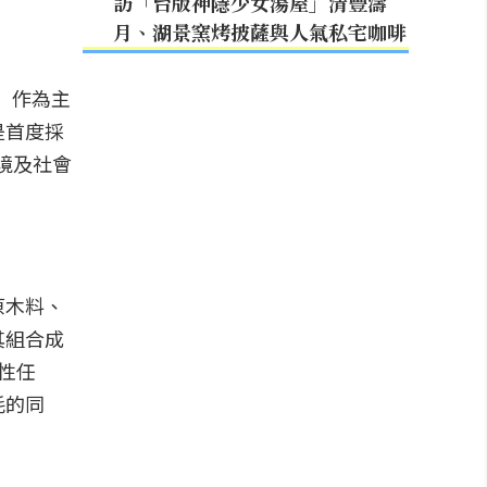
訪「台版神隱少女湯屋」清豐濤
月、湖景窯烤披薩與人氣私宅咖啡
」作為主
是首度採
境及社會
原木料、
其組合成
性任
耗的同