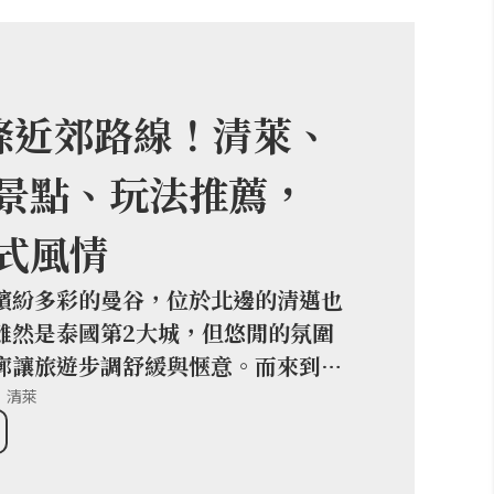
條近郊路線！清萊、
景點、玩法推薦，
式風情
繽紛多彩的曼谷，位於北邊的清邁也
雖然是泰國第2大城，但悠閒的氛圍
廓讓旅遊步調舒緩與愜意。而來到清
，近郊也有許多值得前往的景點與地
清萊
，一起來瞧瞧清邁的近郊玩法吧！