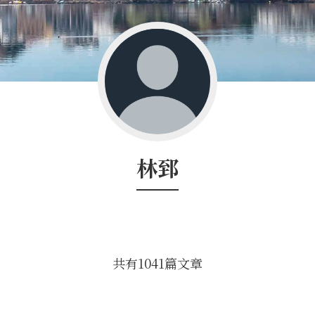
林郅
共有
1041
篇文章