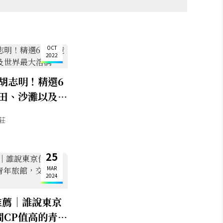
13
OCT
2022
胡志明！精選6
田、沙灘以及世
莊
25
MAR
2024
推薦｜誰說東京
間CP值高的青年