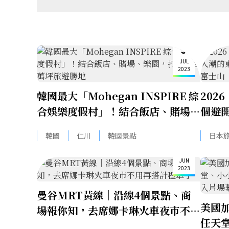
3
JUL
2023
韓國最大「Mohegan INSPIRE 綜
202
合娛樂度假村」！結合飯店、賭場、
個避
樂園，打造破百萬坪旅遊勝地
輕井
韓國
仁川
韓國景點
日本
15
JUN
2023
曼谷MRT黃線｜沿線4個景點、商
美國
場報你知，去席娜卡琳火車夜市不用
任天
再搭計程車了