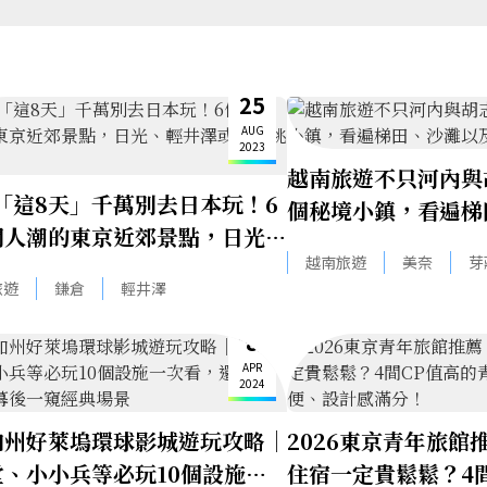
25
AUG
2023
越南旅遊不只河內與
6「這8天」千萬別去日本玩！6
個秘境小鎮，看遍梯
開人潮的東京近郊景點，日光、
界最大溶洞
越南旅遊
美奈
芽
澤或是遠眺富士山
旅遊
鎌倉
輕井澤
8
APR
2024
加州好萊塢環球影城遊玩攻略｜
2026東京青年旅館
堂、小小兵等必玩10個設施一
住宿一定貴鬆鬆？4