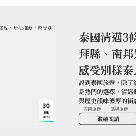
泰國清邁3
拜縣、南邦
感受別樣泰
說到泰國旅遊，除了
是熱門的選擇，清邁
與歷史韻味濃厚的街
30
邁，除了必去的古城
泰國旅遊
清邁旅遊
JUN
區，跟著編輯的腳步
2023
繼續閱讀