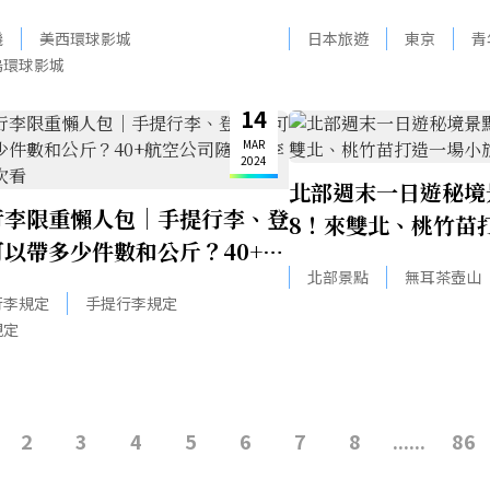
，還能進入片場幕後一窺經典場
旅館，交通方便、設
磯
美西環球影城
日本旅遊
東京
青
塢環球影城
14
MAR
2024
北部週末一日遊秘境景
行李限重懶人包｜手提行李、登
8！來雙北、桃竹苗
以帶多少件數和公斤？40+航
吧
北部景點
無耳茶壺山
司隨身行李規定一次看
行李規定
手提行李規定
規定
2
3
4
5
6
7
8
......
86