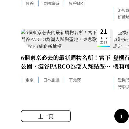
曼谷
泰國旅遊
曼谷MRT
次看
洛杉
景
好萊
21
AUG
2023
6個東京必去的最新購物名所！宮下
登機
公園、澀谷PARCO為潮人踩點聖
機箱可
地，東急歌舞伎町TOWER成嶄新
空公
東京
日本旅遊
下北澤
登機
地標
行李
上一頁
1