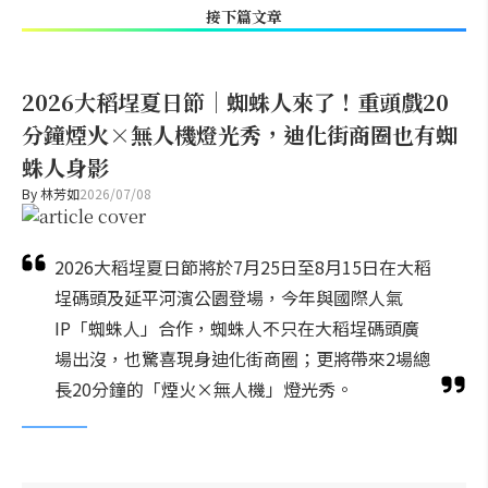
接下篇文章
2026大稻埕夏日節｜蜘蛛人來了！重頭戲20
分鐘煙火×無人機燈光秀，迪化街商圈也有蜘
蛛人身影
By
林芳如
2026/07/08
2026大稻埕夏日節將於7月25日至8月15日在大稻
埕碼頭及延平河濱公園登場，今年與國際人氣
IP「蜘蛛人」合作，蜘蛛人不只在大稻埕碼頭廣
場出沒，也驚喜現身迪化街商圈；更將帶來2場總
長20分鐘的「煙火×無人機」燈光秀。