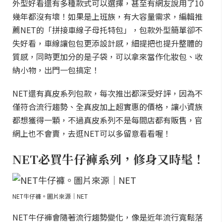
外型好看還有多種款式可以選擇，甚至有網友說用了10
幾年都沒有壞！如果是上班族，有大容量需求，編輯推
薦NET的「拼接車線子母托特包」，包款外型簡單卻不
失好看，車線讓包包更添設計感，細提把也提升整體的
質感，同時更加分的是子袋，可以拿來當作化妝包、收
納小物，出門一包搞定！
NET還有真皮系列包款，每次推出都深受好評，因為不
僅符合流行趨勢、全真皮加上超實惠的價格，讓小資族
都想獲得一顆，不過真皮系列不是每間店都有販售，官
網上也不會賣，去逛NET可以多留意看看喔！
NET必買牛仔褲系列，修身又時髦！
NET牛仔褲。圖片來源｜NET
NET牛仔褲會隨著流行趨勢變化，像是近年流行寬鬆落