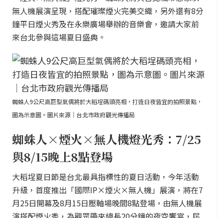
無人機展演呈現，搭配璀璨煙火完美交織，另外還有8分
鐘平日煙火秀及在永樂廣場舉辦的音樂會，邀請大家前
來台北參與這場夏日盛典。
蜘蛛人9公尺高巨型氣偶將於大稻埕碼頭亮相，打造日夜皆宜的拍照景點，
圖為示意圖。圖片來源｜台北市政府觀光傳播局
蜘蛛人×煙火×無人機燈光秀：7/25
與8/15晚上8點登場
大稻埕夏日節是台北最具指標性的夏日活動，今年活動
升級，首度推出「國際IP×煙火×無人機」展演，將在7
月25日開幕及8月15日壓軸場晚間8點登場，由無人機展
演搭配煙火秀，為觀眾帶來總長20分鐘的夜空饗宴，屆