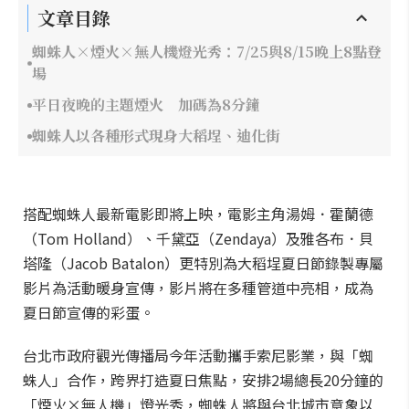
文章目錄
蜘蛛人×煙火×無人機燈光秀：7/25與8/15晚上8點登
場
平日夜晚的主題煙火 加碼為8分鐘
蜘蛛人以各種形式現身大稻埕、迪化街
搭配蜘蛛人最新電影即將上映，電影主角湯姆．霍蘭德
（Tom Holland）、千黛亞（Zendaya）及雅各布．貝
塔隆（Jacob Batalon）更特別為大稻埕夏日節錄製專屬
影片為活動暖身宣傳，影片將在多種管道中亮相，成為
夏日節宣傳的彩蛋。
台北市政府觀光傳播局今年活動攜手索尼影業，與「蜘
蛛人」合作，跨界打造夏日焦點，安排2場總長20分鐘的
「煙火×無人機」燈光秀，蜘蛛人將與台北城市意象以