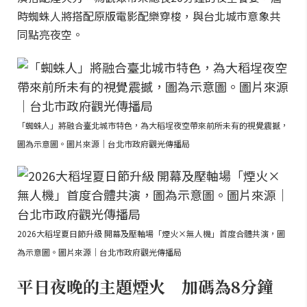
時蜘蛛人將搭配原版電影配樂穿梭，與台北城市意象共
同點亮夜空。
「蜘蛛人」將融合臺北城市特色，為大稻埕夜空帶來前所未有的視覺震撼，
圖為示意圖。圖片來源｜台北市政府觀光傳播局
2026大稻埕夏日節升級 開幕及壓軸場「煙火×無人機」首度合體共演，圖
為示意圖。圖片來源｜台北市政府觀光傳播局
平日夜晚的主題煙火 加碼為8分鐘