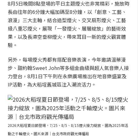
8月5日晚間8點登場的平日主題煙火也非常精彩，施放時
長由往年的6分鐘大幅加碼至8分鐘，以「創意、工藝、
浪漫」三大主軸，結合造型煙火、交叉扇形煙火、工藝
級八重芯煙火，展現「一發煙火、層層綻放」的藝術效
果，以及長滯空垂柳煙火，帶來耳目一新的煙火觀賞體
驗。
另外，每場煙火秀都有搭配音樂表演，今年邀請溫蒂漫
步、甜約翰Sweet John等多組金曲級與超人氣音樂人接
力登台，8月1日下午則在永樂廣場推出在地音樂盛宴及
IP活動，為大稻埕舊城區注入潮流活力。
2026大稻埕夏日節登場，7/25、8/5、8/15煙火接力綻放，圖為2025年活
動之千輪煙火。圖片來源｜台北市政府觀光傳播局