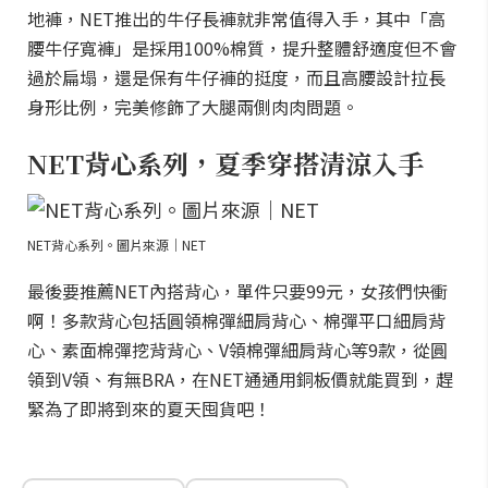
地褲，NET推出的牛仔長褲就非常值得入手，其中「高
腰牛仔寬褲」是採用100%棉質，提升整體舒適度但不會
過於扁塌，還是保有牛仔褲的挺度，而且高腰設計拉長
身形比例，完美修飾了大腿兩側肉肉問題。
NET背心系列，夏季穿搭清涼入手
NET背心系列。圖片來源｜NET
最後要推薦NET內搭背心，單件只要99元，女孩們快衝
啊！多款背心包括圓領棉彈細肩背心、棉彈平口細肩背
心、素面棉彈挖背背心、V領棉彈細肩背心等9款，從圓
領到V領、有無BRA，在NET通通用銅板價就能買到，趕
緊為了即將到來的夏天囤貨吧！