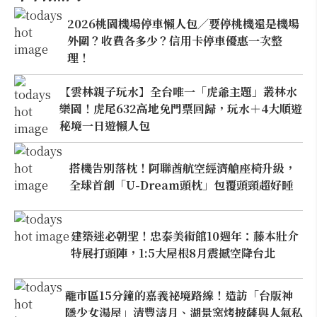
2026桃園機場停車懶人包／要停桃機還是機場
外圍？收費各多少？信用卡停車優惠一次整
理！
【雲林親子玩水】全台唯一「虎爺主題」叢林水
樂園！虎尾632高地免門票回歸，玩水＋4大順遊
秘境一日遊懶人包
搭機告別落枕！阿聯酋航空經濟艙座椅升級，
全球首創「U-Dream頭枕」包覆頭頸超好睡
建築迷必朝聖！忠泰美術館10週年：藤本壯介
特展打頭陣，1:5大屋根8月震撼空降台北
離市區15分鐘的嘉義祕境路線！造訪「台版神
隱少女湯屋」清豐濤月、湖景窯烤披薩與人氣私