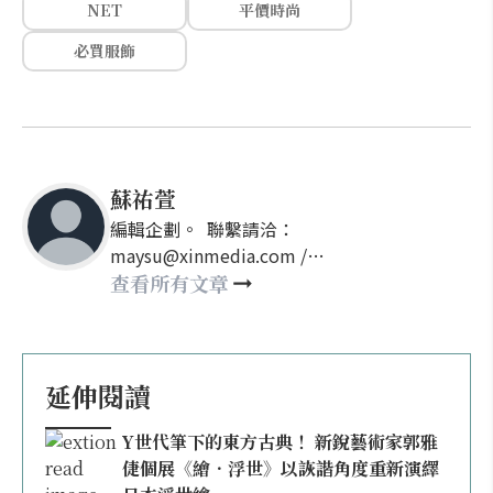
NET
平價時尚
必買服飾
蘇祐萱
編輯企劃。 聯繫請洽：
maysu@xinmedia.com /
may860527@gmail.com
查看所有文章
延伸閱讀
Y世代筆下的東方古典！ 新銳藝術家郭雅
倢個展《繪．浮世》以詼諧角度重新演繹