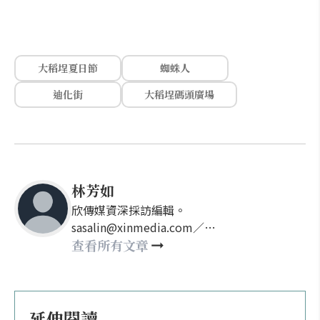
大稻埕夏日節
蜘蛛人
迪化街
大稻埕碼頭廣場
林芳如
欣傳媒資深採訪編輯。
sasalin@xinmedia.com／
happy21917@gmail.com
查看所有文章
延伸閱讀