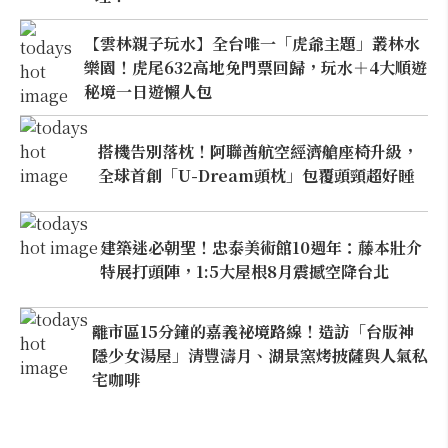
【雲林親子玩水】全台唯一「虎爺主題」叢林水
樂園！虎尾632高地免門票回歸，玩水＋4大順遊
秘境一日遊懶人包
搭機告別落枕！阿聯酋航空經濟艙座椅升級，
全球首創「U-Dream頭枕」包覆頭頸超好睡
建築迷必朝聖！忠泰美術館10週年：藤本壯介
特展打頭陣，1:5大屋根8月震撼空降台北
離市區15分鐘的嘉義祕境路線！造訪「台版神
隱少女湯屋」清豐濤月、湖景窯烤披薩與人氣私
宅咖啡