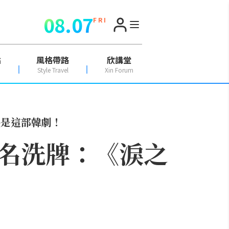
08.07
F R I
點
風格帶路
欣講堂
Style Travel
Xin Forum
馬是這部韓劇！
排名洗牌：《淚之