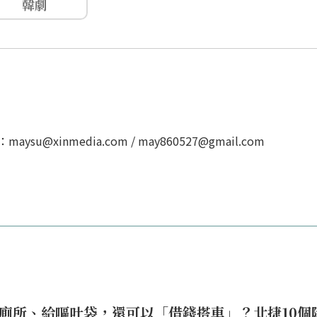
韓劇
u@xinmedia.com / may860527@gmail.com
廁所、給嘔吐袋，還可以「借錢搭車」？北捷10個