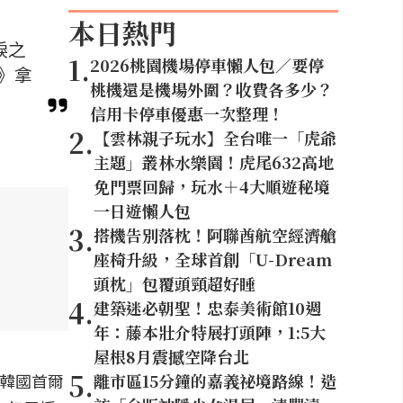
本日熱門
淚之
1
.
2026桃園機場停車懶人包／要停
》拿
桃機還是機場外圍？收費各多少？
信用卡停車優惠一次整理！
2
.
【雲林親子玩水】全台唯一「虎爺
主題」叢林水樂園！虎尾632高地
免門票回歸，玩水＋4大順遊秘境
一日遊懶人包
3
.
搭機告別落枕！阿聯酋航空經濟艙
座椅升級，全球首創「U-Dream
頭枕」包覆頭頸超好睡
4
.
建築迷必朝聖！忠泰美術館10週
年：藤本壯介特展打頭陣，1:5大
屋根8月震撼空降台北
5
.
，韓國首爾
離市區15分鐘的嘉義祕境路線！造