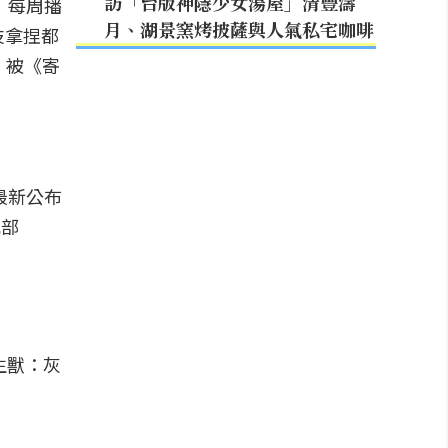
訪「台版神隱少女湯屋」清豐濤
》每周播
月、湖景窯烤披薩與人氣私宅咖啡
技拿捏都
，被《寄
最新公布
色部
生獸：灰