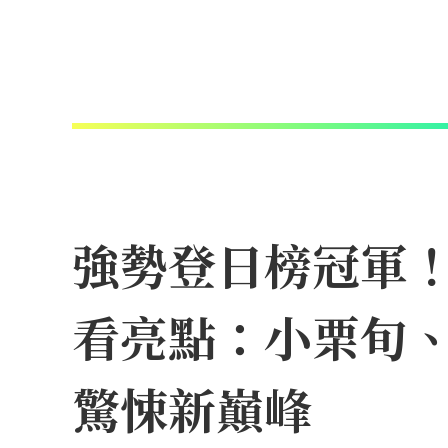
強勢登日榜冠軍！N
看亮點：小栗旬
驚悚新巔峰