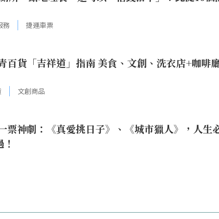
服務
捷運車票
青百貨「吉祥道」指南 美食、文創、洗衣店+咖啡
貨
文創商品
4月上架一票神劇：《真愛挑日子》、《城市獵人》，人生
過！