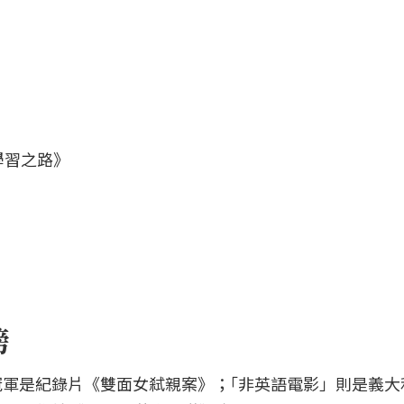
學習之路》
榜
軍是紀錄片《雙面女弒親案》；｢非英語電影」則是義大