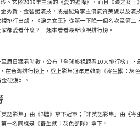
孫藝珍、玄彬2019年主演的《愛的迫降》，而且《淚之女王
角金秀賢、金智媛演技，或是配角李主儐氣質美貌以及演
ix收視排行出爐，《淚之女王》從第一下降一個名次至第二
x上大家都愛看什麼？一起來看看最新收視排行榜。
的周一至周日觀看時數，公布「全球影視觀看10大排行榜」，
時數，在台灣排行榜上，登上影集冠軍是韓劇《寄生獸：灰
黃金硬漢》。
榜
行榜「英語影集」由《3體》拿下冠軍；｢非英語影集」由《寄
，第一名同樣是《寄生獸：灰色部隊》拿下。