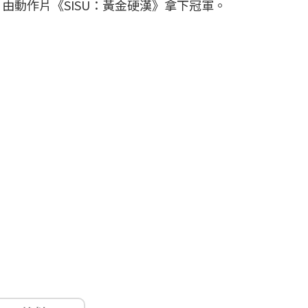
由動作片《SISU：黃金硬漢》拿下冠軍。