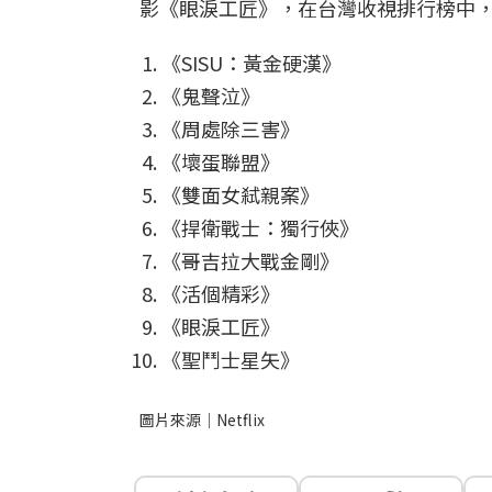
影《眼淚工匠》，在台灣收視排行榜中，
《SISU：黃金硬漢》
《鬼聲泣》
《周處除三害》
《壞蛋聯盟》
《雙面女弒親案》
《捍衛戰士：獨行俠》
《哥吉拉大戰金剛》
《活個精彩》
《眼淚工匠》
《聖鬥士星矢》
圖片來源｜Netflix