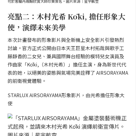
可於客艙內親眼欣賞大師珍貴簽名。圖片來源｜星宇航空
亮點二：木村光希 Kōki, 擔任形象大
使，演繹未來美學
本次計畫發布的形象影片與全新機上安全影片引發熱烈
討論。官方正式公開由日本天王巨星木村拓哉與歌手工
藤靜香的二女兒、兼具國際舞台經驗的模特兒女演員及
作曲家「Kōki,（木村光希）」擔任主演，身為新世代代
表的她，以絕美的姿態與氣場完美詮釋了 AIRSORAYAMA
的前衛視覺體驗。
STARLUX AIRSORAYAMA形象影片，由光希擔任形象大
使