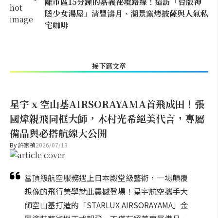
離市區15分鐘的嘉義祕境路線！造訪「台版神
隱少女湯屋」清豐濤月、湖景窯烤披薩與人氣私
宅咖啡
接下篇文章
星宇 x 空山基AIRSORAYAMA首飛成田！張
國煒親飛同框大師，木村光希絕美代言，專屬
備品與必搭航線大公開
By
許家禎
2026/07/13
當頂級航空服務遇上日本殿堂級藝術，一場顛覆
想像的飛行美學就此震撼登場！星宇航空攜手大
師空山基打造的「STARLUX AIRSORAYAMA」金