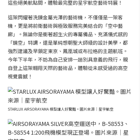
這些絕美航點間，體驗最完整的星宇航空藝術特展！
這架閃耀著洗鍊金屬光澤的藝術機，不僅僅是一架客
機，更是將前衛藝術與極致服務完美結合的「空中藝
廊」。無論你是衝著超生火的專屬備品、充滿儀式感的
「鏡空」特調，還是單純想朝聖大師級的設計美學，都
強烈建議及早鎖定東京、鳳凰城或布拉格的主題航班。
今年下半年，不妨為自己安排一趟別具意義的飛行，親
自登上這架翱翔天際的藝術品，體驗從未感受過的高空
視覺震撼！
STARLUX AIRSORAYAMA 模型讓人好驚豔。圖片來源｜星宇航空