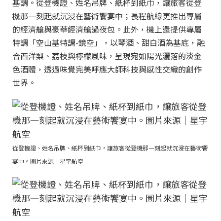
基調。從登機證、姓名吊牌、紙杯到紙巾，讓旅客從登
機那一刻起就沉浸在藝術饗宴中；長程航線更推出專屬
的經濟艙與豪華經濟艙過夜包。此外，機上還提供專屬
特調「空山基特調-鏡空」，以琴酒、甜白酒為基底，融
合西洋梨、荔枝與檸檬風味，呈現宛如陽光灑落的淡金
色酒體，透過味覺完美呼應大師科技與感性交織的創作
世界。
從登機證、姓名吊牌、紙杯到紙巾，讓旅客從登機那一刻起就沉浸在藝術饗
宴中。圖片來源｜星宇航空