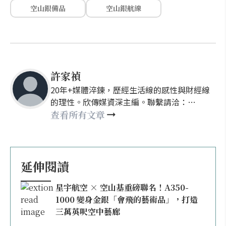
空山銀備品
空山銀航線
許家禎
20年+媒體淬鍊，歷經生活線的感性與財經線
的理性。欣傳媒資深主編。聯繫請洽：
nellyhsu@xinmedia.com
查看所有文章
延伸閱讀
星宇航空 × 空山基重磅聯名！A350-
1000 變身金銀「會飛的藝術品」，打造
三萬英呎空中藝廊