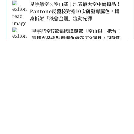
星宇航空×空山基｜地表最大空中藝術品！
Pantone反覆校對逾10次研發專屬色，機
身折射「液態金屬」流動光澤
星宇航空K董張國煒親駕「空山銀」抵台！
實機光是塗裝與調色就花了8個月，同款限
量模型上架即秒殺
本日熱門
2026桃園機場停車懶人包／要停桃機還是機場
外圍？收費各多少？信用卡停車優惠一次整
理！