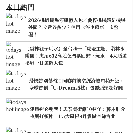
本日熱門
2026桃園機場停車懶人包／要停桃機還是機場
外圍？收費各多少？信用卡停車優惠一次整
理！
【雲林親子玩水】全台唯一「虎爺主題」叢林水
樂園！虎尾632高地免門票回歸，玩水＋4大順遊
秘境一日遊懶人包
搭機告別落枕！阿聯酋航空經濟艙座椅升級，
全球首創「U-Dream頭枕」包覆頭頸超好睡
建築迷必朝聖！忠泰美術館10週年：藤本壯介
特展打頭陣，1:5大屋根8月震撼空降台北