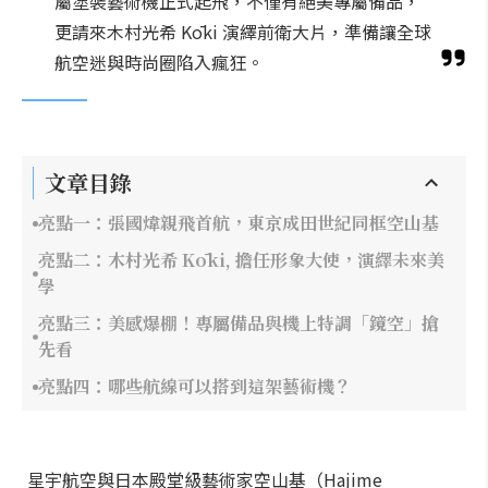
屬塗裝藝術機正式起飛，不僅有絕美專屬備品，
更請來木村光希 Kōki 演繹前衛大片，準備讓全球
航空迷與時尚圈陷入瘋狂。
文章目錄
亮點一：張國煒親飛首航，東京成田世紀同框空山基
亮點二：木村光希 Kōki, 擔任形象大使，演繹未來美
學
亮點三：美感爆棚！專屬備品與機上特調「鏡空」搶
先看
亮點四：哪些航線可以搭到這架藝術機？
星宇航空與日本殿堂級藝術家空山基（Hajime