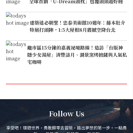
全球首創「U-Dream頭枕」包覆頭頸超好睡
建築迷必朝聖！忠泰美術館10週年：藤本壯介
特展打頭陣，1:5大屋根8月震撼空降台北
離市區15分鐘的嘉義祕境路線！造訪「台版神
隱少女湯屋」清豐濤月、湖景窯烤披薩與人氣私
宅咖啡
Follow Us
享受吧！環遊世界，勇敢歸零去冒險，踏出夢想的第一步。一點勇