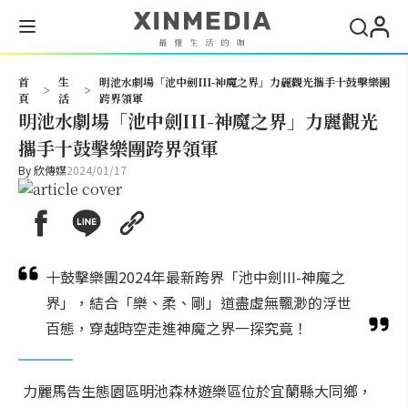
搜尋
首
生
明池水劇場「池中劍III-神魔之界」力麗觀光攜手十鼓擊樂團
>
>
頁
活
跨界領軍
明池水劇場「池中劍III-神魔之界」力麗觀光
攜手十鼓擊樂團跨界領軍
By
欣傳媒
2024/01/17
十鼓擊樂團2024年最新跨界「池中劍III-神魔之
界」，結合「樂、柔、剛」道盡虛無飄渺的浮世
百態，穿越時空走進神魔之界一探究竟！
力麗馬告生態園區明池森林遊樂區位於宜蘭縣大同鄉，