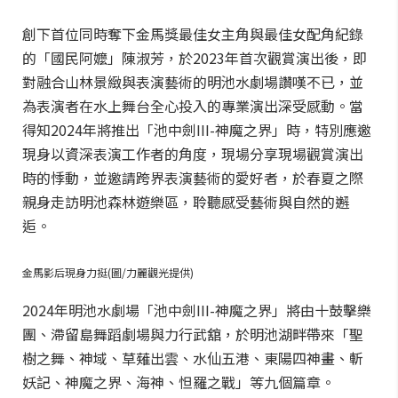
創下首位同時奪下金馬獎最佳女主角與最佳女配角紀錄
的「國民阿嬤」陳淑芳，於2023年首次觀賞演出後，即
對融合山林景緻與表演藝術的明池水劇場讚嘆不已，並
為表演者在水上舞台全心投入的專業演出深受感動。當
得知2024年將推出「池中劍III-神魔之界」時，特別應邀
現身以資深表演工作者的角度，現場分享現場觀賞演出
時的悸動，並邀請跨界表演藝術的愛好者，於春夏之際
親身走訪明池森林遊樂區，聆聽感受藝術與自然的邂
逅。
金馬影后現身力挺(圖/力麗觀光提供)
2024年明池水劇場「池中劍III-神魔之界」將由十鼓擊樂
團、滯留島舞蹈劇場與力行武舘，於明池湖畔帶來「聖
樹之舞、神域、草薙出雲、水仙五港、東陽四神畫、斬
妖記、神魔之界、海神、怛羅之戰」等九個篇章。