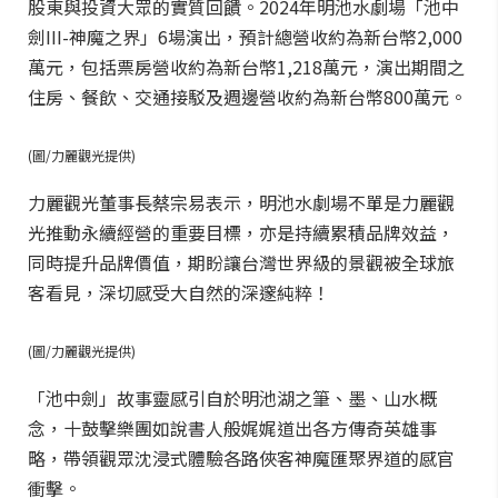
股東與投資大眾的實質回饋。2024年明池水劇場「池中
劍III-神魔之界」6場演出，預計總營收約為新台幣2,000
萬元，包括票房營收約為新台幣1,218萬元，演出期間之
住房、餐飲、交通接駁及週邊營收約為新台幣800萬元。
(圖/力麗觀光提供)
力麗觀光董事長蔡宗易表示，明池水劇場不單是力麗觀
光推動永續經營的重要目標，亦是持續累積品牌效益，
同時提升品牌價值，期盼讓台灣世界級的景觀被全球旅
客看見，深切感受大自然的深邃純粹！
(圖/力麗觀光提供)
「池中劍」故事靈感引自於明池湖之筆、墨、山水概
念，十鼓擊樂團如說書人般娓娓道出各方傳奇英雄事
略，帶領觀眾沈浸式體驗各路俠客神魔匯聚界道的感官
衝擊。