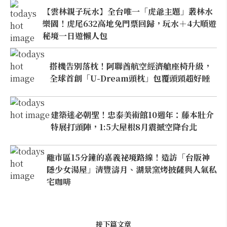
【雲林親子玩水】全台唯一「虎爺主題」叢林水
樂園！虎尾632高地免門票回歸，玩水＋4大順遊
秘境一日遊懶人包
搭機告別落枕！阿聯酋航空經濟艙座椅升級，
全球首創「U-Dream頭枕」包覆頭頸超好睡
建築迷必朝聖！忠泰美術館10週年：藤本壯介
特展打頭陣，1:5大屋根8月震撼空降台北
離市區15分鐘的嘉義祕境路線！造訪「台版神
隱少女湯屋」清豐濤月、湖景窯烤披薩與人氣私
宅咖啡
接下篇文章