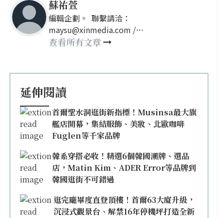
蘇祐萱
編輯企劃。 聯繫請洽：
maysu@xinmedia.com /
may860527@gmail.com
查看所有文章
延伸閱讀
首爾聖水洞逛街新指標！Musinsa最大旗
艦店開幕，集結服飾、美妝、北歐咖啡
Fuglen等千家品牌
韓系穿搭必收！精選6個韓國潮牌、選品
店，Matin Kim、ADER Error等品牌到
韓國逛街不可錯過
逛完龐畢度直登頂樓！首爾63大廈升級，
沉浸式觀景台、解禁16年停機坪打造全新