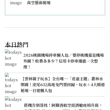
高空藝術秘境
本日熱門
2026桃園機場停車懶人包／要停桃機還是機場
外圍？收費各多少？信用卡停車優惠一次整
理！
【雲林親子玩水】全台唯一「虎爺主題」叢林水
樂園！虎尾632高地免門票回歸，玩水＋4大順遊
秘境一日遊懶人包
搭機告別落枕！阿聯酋航空經濟艙座椅升級，