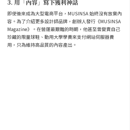
3. 用「內容」寫下獲利神話
即使後來成為大型電商平台，MUSINSA 始終沒有放棄內
容。為了介紹更多設計師品牌，創辦人發行《MUSINSA
Magazine》。在營運最艱難的時期，他甚至曾變賣自己
珍藏的限量球鞋、動用大學學費來支付網站伺服器費
用，只為維持高品質的內容產出。