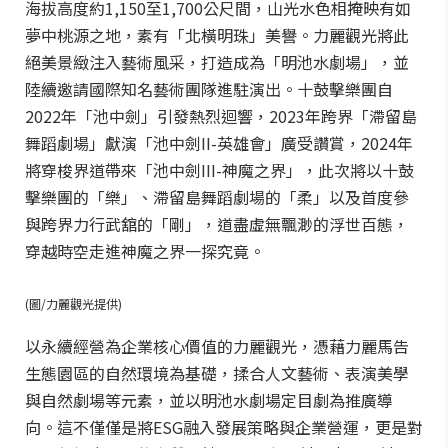
海拔高度約1,150至1,700公尺間，山光水色相掩映有如
夢中桃源之地，素有「北橫明珠」美譽。力麗觀光將此
絕美景緻注入藝術風采，打造成為「明池水劇場」，並
陸續邀請國際知名藝術團隊進駐演出。十鼓擊樂團自
2022年「池中劍」引發熱烈迴響，2023年跨界「滯留島
舞蹈劇場」獻演「池中劍II-英雄會」廣受讚賞，2024年
將穿梭界道帶來「池中劍III-神魔之界」，此次將以十鼓
擊樂團的「樂」、滯留島舞蹈劇場的「柔」以及首度參
與跨界力行武舘的「剛」，道盡虛無飄渺的浮世百態，
穿越時空走進神魔之界一探究竟。
(圖/力麗觀光提供)
以永續經營為企業核心價值的力麗觀光，憑藉力麗馬告
生態園區的自然環境為基礎，揉合人文藝術、表演美學
與自然劇場等元素，並以明池水劇場定目劇為推廣導
向。這不僅僅是將ESG融入發展策略與企業營運，更是對