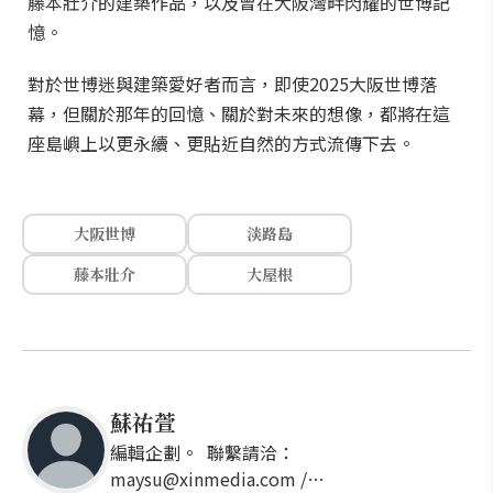
藤本壯介的建築作品，以及曾在大阪灣畔閃耀的世博記
憶。
對於世博迷與建築愛好者而言，即使2025大阪世博落
幕，但關於那年的回憶、關於對未來的想像，都將在這
座島嶼上以更永續、更貼近自然的方式流傳下去。
大阪世博
淡路島
藤本壯介
大屋根
蘇祐萱
編輯企劃。 聯繫請洽：
maysu@xinmedia.com /