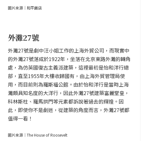
圖片來源｜和平飯店
外灘27號
外灘27號是劇中汪小姐工作的上海外貿公司，而現實中
的外灘27號落成於1922年，坐落在北京東路外灘的轉角
處，為仿英國復古主義派建築，這裡最初是怡和洋行總
部，直至1955年大樓收歸國有，由上海外貿管理局使
用，而目前則為羅斯福公館。由於怡和洋行是當時上海
灘頗具知名度的大洋行，因此外灘27號建築富麗堂皇，
科林斯柱、羅馬拱門等元素都訴說著過去的輝煌。因
此，即使你不是劇迷，從建築的角度而言，外灘27號都
值得一看！
圖片來源｜The House of Roosevelt