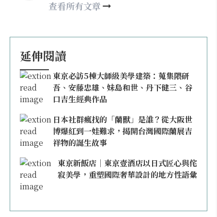
may860527@gmail.com
查看所有文章
延伸閱讀
東京必訪5棟大師級美學建築：蒐集隈研
吾、安藤忠雄、妹島和世、丹下健三、谷
口吉生經典作品
日本社群瘋找的「蘭獸」是誰？從大阪世
博爆紅到一娃難求，揭開台灣國際蘭展吉
祥物的誕生故事
東京新飯店｜東京壹酒店以日式匠心與侘
寂美學，重塑國際奢華設計的地方性語彙