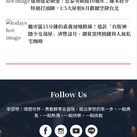
建築迷必朝聖！忠泰美術館10週年：藤本壯介
特展打頭陣，1:5大屋根8月震撼空降台北
離市區15分鐘的嘉義祕境路線！造訪「台版神
隱少女湯屋」清豐濤月、湖景窯烤披薩與人氣私
宅咖啡
Follow Us
享受吧！環遊世界，勇敢歸零去冒險，踏出夢想的第一步。一點勇
氣，一點熱情，一點快樂，一點挑戰