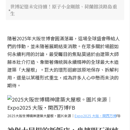
世博記憶未完待續！原子小金剛館、荷蘭館淡路島重
生
隨著2025年大阪世博會圓滿落幕，這場全球盛會帶給人
們的悸動，並未隨著展期結束消散。在眾多關於場館如
何永續利用的討論，最受矚目的焦點莫過於由建築大師
藤本壯介打造、象徵著傳統與永續精神的全球最大木造
建築「大屋根」。巨大的環形迴廊該原地保存、拆解利
用，還是以某種形式重生，成為許多人心中懸而未決的
期待。
2025大阪世博精神建築大屋根。圖片來源｜
Expo2025 大阪・関西万博
FB