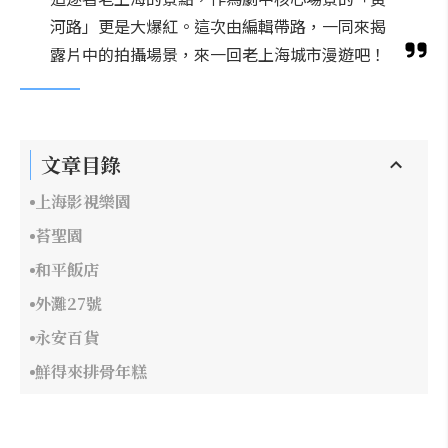
河路」更是大爆紅。這次由編輯帶路，一同來揭
露片中的拍攝場景，來一回老上海城市漫遊吧！
文章目錄
上海影視樂園
苔聖園
和平飯店
外灘27號
永安百貨
鮮得來排骨年糕