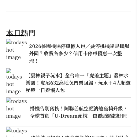
本日熱門
2026桃園機場停車懶人包／要停桃機還是機場
外圍？收費各多少？信用卡停車優惠一次整
理！
【雲林親子玩水】全台唯一「虎爺主題」叢林水
樂園！虎尾632高地免門票回歸，玩水＋4大順遊
秘境一日遊懶人包
搭機告別落枕！阿聯酋航空經濟艙座椅升級，
全球首創「U-Dream頭枕」包覆頭頸超好睡