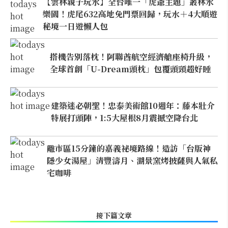
【雲林親子玩水】全台唯一「虎爺主題」叢林水
樂園！虎尾632高地免門票回歸，玩水＋4大順遊
秘境一日遊懶人包
搭機告別落枕！阿聯酋航空經濟艙座椅升級，
全球首創「U-Dream頭枕」包覆頭頸超好睡
建築迷必朝聖！忠泰美術館10週年：藤本壯介
特展打頭陣，1:5大屋根8月震撼空降台北
離市區15分鐘的嘉義祕境路線！造訪「台版神
隱少女湯屋」清豐濤月、湖景窯烤披薩與人氣私
宅咖啡
接下篇文章