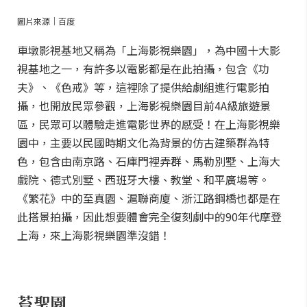
圖片來源｜百度
車墩影視基地又稱為「上海影視樂園」，為中國十大影
視基地之一，有許多以電影都是在此拍攝，包含《功
夫》、《色戒》等，這裡除了提供給劇組進行電影拍
攝，也開放民眾參觀，上海影視樂園目前4A級旅遊景
區，民眾可以體驗走進電影世界的感受！在上海影視樂
園中，主要以民國時期文化為背景的仿古建築群為特
色，包含由南京路、石庫門裡弄群、馬勒別墅、上海大
戲院、德式別墅、西班牙大樓、教堂、和平廣場等。
《繁花》中的至真園、滬聯商廈、浙江路鋼橋也都是在
此搭景拍攝，因此想要體會完全復刻劇中的90年代摩登
上海，來上海影視樂園準沒錯！
苔聖園