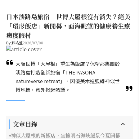
日本淡路島旅宿｜世博大屋根沒有消失？絕美
「環形飯店」新開幕，面海眺望的健康養生療
癒度假村
By
蘇祐萱
2026/07/08
大阪世博「大屋根」重生為飯店？保聖那集團於
淡路島打造全新旅宿「THE PASONA
natureverse retreat」，因優美木造弧線神似世
博地標，意外掀起熱議。
文章目錄
神似大屋根的新飯店，坐擁明石海峽絕景今夏開幕