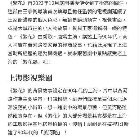
《繁花》自2023年12月底開播後便受到了極高的關注，
這部由王家衛導演首次執導且擔任監製的電視劇延續了
王家衛濃厚的個人色彩，無論是鏡頭語言、視覺畫面，
或是大城市裡的小人物故事，獨具王家衛獨樹一幟的特
色。《繁花》由胡歌、唐嫣主演，講述上海90年代，商
人阿寶在黃河路發家後的經商故事，也藉此展現了上海
當時所經歷的蓬勃與機遇。就來跟著劇中景點感受老上
海的「繁花熱」吧！
上海影視樂園
《繁花》的背景故事設定在90年代的上海，片中以黃河
路作為主要場景，也讓粉絲、劇迷們蜂擁至這個原已逐
漸沒落的小街區，想一睹劇中的場景原貌，但黃河路雖
然確實存在，但《繁花》的大部分場景其實都是在上海
的車墩影視基地搭景拍攝的，沒錯！劇組是在這裡1:1新
建了90年代的「黃河路」！