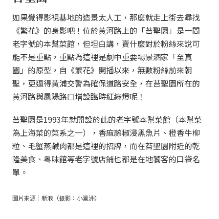
如果覺得影視基地的造景太人工，那麼就走上街去尋找
《繁花》的身影吧！位於黃河路上的「苔聖園」是一間
老字號的本幫菜館，但坦白講，賣什麼對於粉絲來說可
能不是重點，重點為這裡是劇中重要場景酒家「至真
園」的原型，自《繁花》開播以來，無數粉絲前來朝
聖，更逼得黃浦交警為確保道路安全，在苔聖園所在的
黃河路與鳳陽路口增設臨時紅綠燈呢！
苔聖園是1993年就開設於此的老字號本幫菜館（本幫菜
為上海菜的菜系之一），香麻藤椒浸黑魚片、橙香牛柳
粒、毛蟹蒸鹹肉都是這裡的招牌，而在苔聖園附近的乾
隆美食、粤味館等老字號店鋪也都是在地饕客的口袋名
單。
圖片來源｜新浪（摄影：小瀛洲）