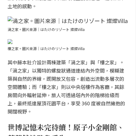
土地的感動。
渦之家。圖片來源｜はたけのリゾート 燦燦Villa
樓之家。圖片來源｜はたけのリゾート 燦燦Villa
其中藤本壯介設計兩棟建築「渦之家」與「樓之家」。
「渦之家」以獨特的螺旋狀通道連結內外空間，模糊建
築與自然的界線，既開放又包容，創造出流動多層次的
空間體驗；而「樓之家」則以中央塔樓作為客廳，其餘
房間向外輻射延伸，旅人可透過塔內外的階梯拾級而
上，最終抵達屋頂花園平台，享受 360 度被自然擁抱的
開闊視野。
世博記憶未完待續！原子小金剛館、