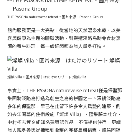
THE PASONA natureverse retreat。圖片來源｜Pasona Group
館內服務更是一大亮點，從當地的天然溫泉水療、以美
容與健康為主題的體驗活動，到嚴選淡路島時令食材烹
調的養生料理，每一處細節都為旅人量身打造。
燦燦 Villa。圖片來源｜はたけのリゾート 燦燦Villa
事實上，THE PASONA natureverse retreat僅是保聖那
集團將淡路島打造為創生之島的拼圖之一。深耕淡路島
多年的保聖那，早已在此留下許多令人驚艷的建築，例
如去年開幕的住宿設施「燦燦 Villa」，匯集藤本壯介、
中村拓志等 9 組知名建築師作品，不僅提供住宿，更讓
旅人親身參與從播種到收穫的完整農耕過程，體驗回歸